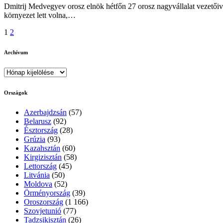
Dmitrij Medvegyev orosz elnök hétfőn 27 orosz nagyvállalat vezetőivel
környezet lett volna,…
Bejegyzések
1
2
lapozása
Archívum
Archívum
Országok
Azerbajdzsán
(57)
Belarusz
(92)
Észtország
(28)
Grúzia
(93)
Kazahsztán
(60)
Kirgizisztán
(58)
Lettország
(45)
Litvánia
(50)
Moldova
(52)
Örményország
(39)
Oroszország
(1 166)
Szovjetunió
(77)
Tadzsikisztán
(26)