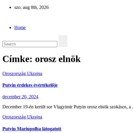
Skip
szo. aug 8th, 2026
to
Eurázsia
content
Home
Címke:
orosz elnök
Oroszország
Ukrajna
Putyin érdekes évértékelője
december 20, 2024
December 19-én került sor Vlagyimir Putyin orosz elnök szokásos, a „né
Oroszország
Ukrajna
Putyin Mariupolba látogatott