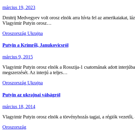
március 19, 2023
Dmitrij Medvegyev volt orosz elnök arra hívta fel az amerikaiakat, lá
Vlagyimir Putyin orosz…
Oroszország
Ukrajna
Putyin a Krímről, Janukovicsról
március 9, 2015
Vlagyimir Putyin orosz elnök a Rosszija-1 csatornának adott interjúb
megszerzését. Az interjú a teljes…
Oroszország
Ukrajna
Putyin az ukrajnai válságról
március 18, 2014
Vlagyimir Putyin orosz elnök a törvényhozás tagjai, a régiók vezetői, 
Oroszország