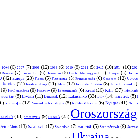
)
(6)
(7)
(12)
(6)
(8)
(5)
(10)
(16)
2004
2007
2008
2009
2010
2013
2014
202
2012
)
(7)
(6)
(6)
(11)
(5)
Brüsszel
Csecsenföld
Dagesztán
Dmitrij Medvegyev
Donbas
Dnyeper
(42)
(28)
(5)
(5)
(6)
(12)
U
Európa
Franciaország
Gazprom
Gorbac
Fidesz
Finnország
(51)
(11)
(12)
(8)
(
nukovics
Jekatyerinburg
Jelcin
Jobboldali Szektor
Julija Timosenko
(19)
(8)
(9)
(6)
(26)
(37)
Krím
Kreml
Kirill pátriárka
Kisinyov
kommunisták
krími tat
(5)
(11)
(12)
(33)
(14)
(5)
Lukasenko
Litvánia
Luganszk
Lviv
krata Párt
magyarok
0)
(12)
(8)
(6)
(41)
Nyugat
Nazarbajev
Nurszultan Nazarbajev
Nyikita Mihalkov
Nyuga
Oroszország
(18)
(9)
(23)
osz elnök
oroszok
orosz nyelv
(13)
(17)
(7)
(5)
(9)
égiók Pártja
Szaakasvili
Szabadság
Szentpétervár
Szevasz
szankciók
Ukrajna