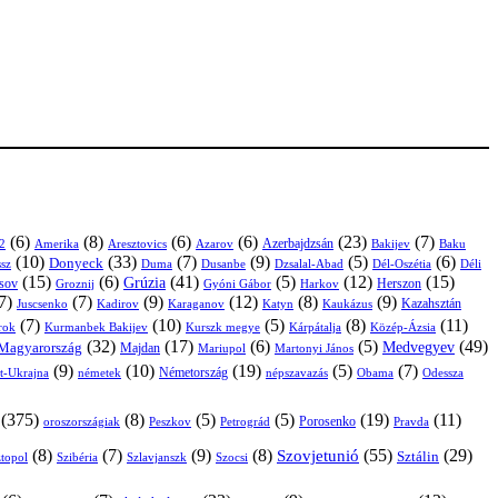
(6)
(8)
(6)
(6)
(23)
(7)
Azerbajdzsán
2
Amerika
Aresztovics
Azarov
Bakijev
Baku
(10)
(33)
(7)
(9)
(5)
(6)
Donyeck
sz
Duma
Dusanbe
Dél-Oszétia
Déli
Dzsalal-Abad
(15)
(6)
(41)
(5)
(12)
(15)
Grúzia
sov
Groznij
Harkov
Herszon
Gyóni Gábor
7)
(7)
(9)
(12)
(8)
(9)
Kazahsztán
Juscsenko
Kadirov
Karaganov
Katyn
Kaukázus
(7)
(10)
(5)
(8)
(11)
árok
Kurmanbek Bakijev
Kárpátalja
Közép-Ázsia
Kurszk megye
(32)
(17)
(6)
(5)
(49)
Medvegyev
Magyarország
Majdan
Mariupol
Martonyi János
(9)
(10)
(19)
(5)
(7)
Németország
t-Ukrajna
németek
Obama
Odessza
népszavazás
(375)
(8)
(5)
(5)
(19)
(11)
Porosenko
oroszországiak
Pravda
Peszkov
Petrográd
(8)
(7)
(9)
(8)
(55)
(29)
Szovjetunió
Sztálin
topol
Szibéria
Szlavjanszk
Szocsi