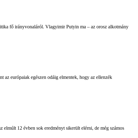
itika fő irányvonaláról. Vlagyimir Putyin ma – az orosz alkotmány
rint az európaiak egészen odáig elmentek, hogy az ellenzék
 az elmúlt 12 évben sok eredményt sikerült elérni, de még számos