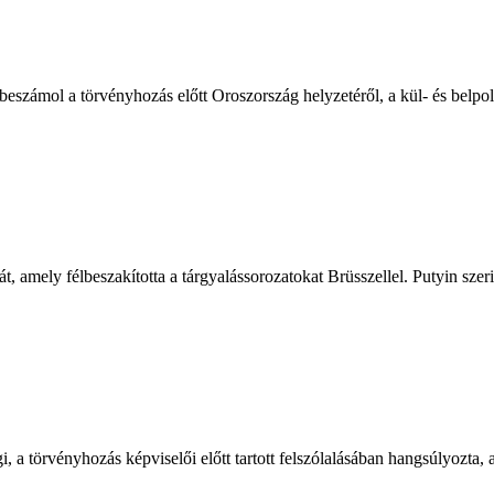
számol a törvényhozás előtt Oroszország helyzetéről, a kül- és belpol
t, amely félbeszakította a tárgyalássorozatokat Brüsszellel. Putyin sze
 a törvényhozás képviselői előtt tartott felszólalásában hangsúlyozta,