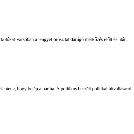
kolókat Varsóban a lengyel-orosz labdarúgó mérkőzés előtt és után.
ntette, hogy belép a pártba. A politikus beszélt politikai hitvallásáról