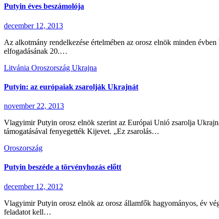
Putyin éves beszámolója
december 12, 2013
Az alkotmány rendelkezése értelmében az orosz elnök minden évben be
elfogadásának 20.…
Litvánia
Oroszország
Ukrajna
Putyin: az európaiak zsarolják Ukrajnát
november 22, 2013
Vlagyimir Putyin orosz elnök szerint az Európai Unió zsarolja Ukrajná
támogatásával fenyegették Kijevet. „Ez zsarolás…
Oroszország
Putyin beszéde a törvényhozás előtt
december 12, 2012
Vlagyimir Putyin orosz elnök az orosz államfők hagyományos, év végi,
feladatot kell…