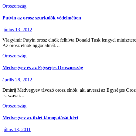
Oroszország
Putyin az orosz szurkolók védelmében
június 13, 2012
Vlagyimir Putyin orosz elnök felhívta Donald Tusk lengyel miniszter
Az orosz elnök aggodalmát…
Oroszország
Medvegyev és az Egységes Oroszország
április 28, 2012
Dmitrij Medvegyev távozó orosz elnök, aki átveszi az Egységes Oroszorsz
is: szavai…
Oroszország
Medvegyev az üzlet támogatását kéri
július 13, 2011