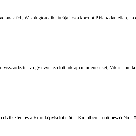
zadjanak fel „Washington diktatúrája” és a korrupt Biden-klán ellen, ha
an visszaidézte az egy évvel ezelőtti ukrajnai történéseket, Viktor Jan
a civil szféra és a Krím képviselői előtt a Kremlben tartott beszédében