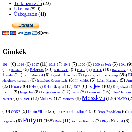
Türkmenisztán
(22)
Ukrajna
(829)
Üzbegisztán
(41)
Címkék
(6)
(6)
(11)
(7)
(7)
(6)
(5)
(9
1914
1916
1917
1918
1941
1990
1991
1990-es évek
(11)
(6)
(30)
(5)
(5)
(10)
(5
Belarusz
Bandera
Biskek
Belkovszkij
Biden
Brzezinski
(12)
(6)
(9)
(28)
E
Egységes Oroszország
Áramlat
Echo Moszkvi
Egyesült Államok
(6)
(6)
(5)
(5)
Ja
ideiglenes kormány
Igazságos Oroszország
II. Miklós
Iszlam Karimov
Kijev
(22)
(6)
(5)
(17)
(6)
(102)
Kirgizisztán
Kazany
Kelet-Ukrajna
KGB
Kelet
(9)
(8)
(17)
(5)
(16)
Lavrov
lengyelek
Lengyelország
Lettország
Lenin
Liberális-Demo
Moszkva
(5)
(12)
(17)
(8)
(120)
(2
NATO
Minszk
Moldova
Molotov
Merkel
(10)
(5)
(25)
(30)
(6)
Orbán Viktor
orosz-ukrán háború
or
Orosz Birodalom
ODKB
Putyin
(6)
(168)
(11)
(7)
(6)
(6)
Prigozsin
Rada
Ramzan Kadirov
Riga
rubel
R