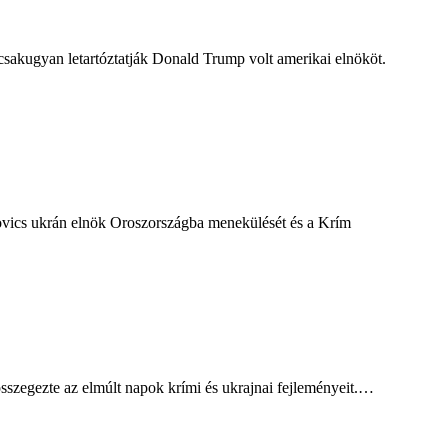
 csakugyan letartóztatják Donald Trump volt amerikai elnököt.
ukovics ukrán elnök Oroszországba menekülését és a Krím
 összegezte az elmúlt napok krími és ukrajnai fejleményeit.…