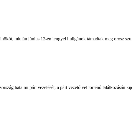
elnököt, miután június 12-én lengyel huligánok támadtak meg orosz szur
ág hatalmi párt vezetését, a párt vezetőivel történő találkozásán kijele