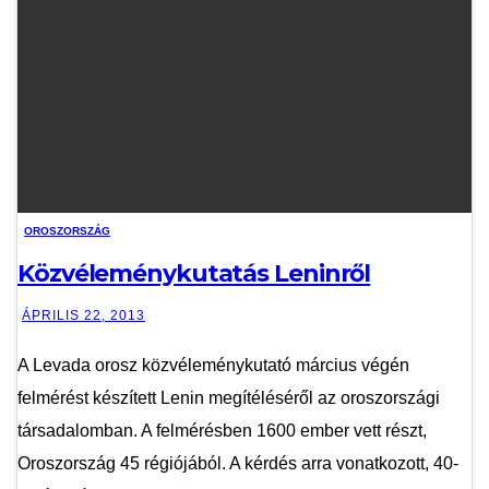
OROSZORSZÁG
Közvéleménykutatás Leninről
ÁPRILIS 22, 2013
A Levada orosz közvéleménykutató március végén
felmérést készített Lenin megítéléséről az oroszországi
társadalomban. A felmérésben 1600 ember vett részt,
Oroszország 45 régiójából. A kérdés arra vonatkozott, 40-