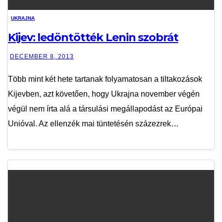
UKRAJNA
Kijev: ledöntötték Lenin szobrát
DECEMBER 8, 2013
Több mint két hete tartanak folyamatosan a tiltakozások
Kijevben, azt követően, hogy Ukrajna november végén
végül nem írta alá a társulási megállapodást az Európai
Unióval. Az ellenzék mai tüntetésén százezrek…