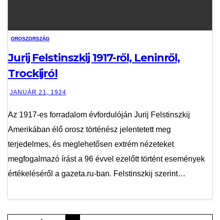
OROSZORSZÁG
Jurij Felstinszkij 1917-ről, Leninről,
Trockijról
JANUÁR 21, 1924
Az 1917-es forradalom évfordulóján Jurij Felstinszkij
Amerikában élő orosz történész jelentetett meg
terjedelmes, és meglehetősen extrém nézeteket
megfogalmazó írást a 96 évvel ezelőtt történt események
értékeléséről a gazeta.ru-ban. Felstinszkij szerint…