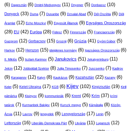
(6)
(6)
(11)
(5)
(10)
Dagesztán
Dmitrij Medvegyev
Dnyeper
Donbassz
(33)
(7)
(9)
(5)
(6)
Donyeck
Duma
Dusanbe
Dzsalal-Abad
Dél-Oszétia
Déli
(12)
(6)
(9)
Egységes Oroszország
Áramlat
Echo Moszkvi
Egyesült Államok
(28)
(42)
(28)
(5)
(5)
(6)
EU
Európa
Fidesz
Finnország
Franciaország
(12)
(15)
(6)
(41)
(5)
Grúzia
Gazprom
Gorbacsov
Groznij
Gyóni Gábor
(12)
(15)
(6)
(6)
Harkov
Herszon
ideiglenes kormány
Igazságos Oroszország
(5)
(5)
(51)
(11)
Janukovics
II. Miklós
Iszlam Karimov
Jekatyerinburg
(12)
(8)
(7)
(7)
Jelcin
Jobboldali Szektor
Julija Timosenko
Juscsenko
Kadirov
(9)
(12)
(8)
(9)
(22)
(6)
Kazahsztán
Karaganov
Katyn
Kaukázus
Kazany
Kijev
(5)
(17)
(6)
(102)
(19)
Kelet-Ukrajna
Kirgizisztán
Kelet
KGB
Kirill
(8)
(9)
(6)
(26)
(37)
Krím
Kreml
pátriárka
Kisinyov
kommunisták
krími
(7)
(10)
(5)
(8)
tatárok
Kurmanbek Bakijev
Kurszk megye
Kárpátalja
Közép-
(11)
(9)
(8)
(17)
(5)
Lengyelország
Ázsia
Lavrov
lengyelek
Lenin
(16)
(5)
(11)
(12)
Lettország
Liberális-Demokrata Párt
Litvánia
Luganszk