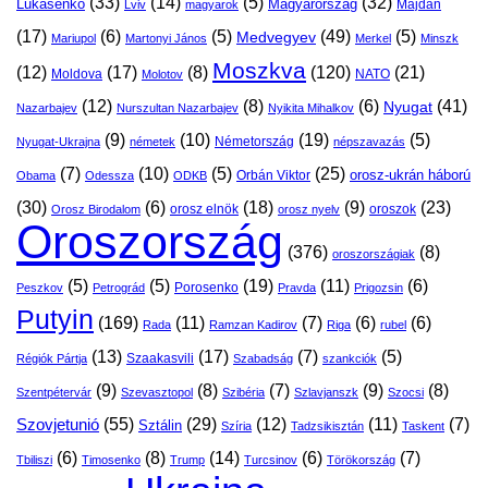
(33)
(14)
(5)
(32)
Lukasenko
Magyarország
Majdan
Lviv
magyarok
(17)
(6)
(5)
(49)
(5)
Medvegyev
Mariupol
Martonyi János
Merkel
Minszk
Moszkva
(12)
(17)
(8)
(120)
(21)
Moldova
NATO
Molotov
(12)
(8)
(6)
(41)
Nyugat
Nazarbajev
Nurszultan Nazarbajev
Nyikita Mihalkov
(9)
(10)
(19)
(5)
Németország
Nyugat-Ukrajna
németek
népszavazás
(7)
(10)
(5)
(25)
orosz-ukrán háború
Orbán Viktor
Obama
Odessza
ODKB
(30)
(6)
(18)
(9)
(23)
orosz elnök
oroszok
Orosz Birodalom
orosz nyelv
Oroszország
(376)
(8)
oroszországiak
(5)
(5)
(19)
(11)
(6)
Porosenko
Peszkov
Petrográd
Pravda
Prigozsin
Putyin
(169)
(11)
(7)
(6)
(6)
Rada
Ramzan Kadirov
Riga
rubel
(13)
(17)
(7)
(5)
Szaakasvili
Régiók Pártja
Szabadság
szankciók
(9)
(8)
(7)
(9)
(8)
Szentpétervár
Szevasztopol
Szibéria
Szlavjanszk
Szocsi
Szovjetunió
(55)
(29)
(12)
(11)
(7)
Sztálin
Szíria
Tadzsikisztán
Taskent
(6)
(8)
(14)
(6)
(7)
Tbiliszi
Timosenko
Trump
Turcsinov
Törökország