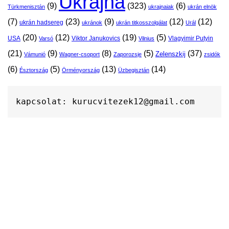
Ukrajna
(9)
(323)
(6)
Türkmenisztán
ukrajnaiak
ukrán elnök
(7)
(23)
(9)
(12)
(12)
ukrán hadsereg
ukránok
ukrán titkosszolgálat
Urál
(20)
(12)
(19)
(5)
USA
Viktor Janukovics
Vlagyimir Putyin
Varsó
Vilnius
(21)
(9)
(8)
(5)
(37)
Zelenszkij
Vámunió
Wagner-csoport
Zaporozsje
zsidók
(6)
(5)
(13)
(14)
Észtország
Örményország
Üzbegisztán
kapcsolat: kurucvitezek12@gmail.com