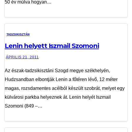
50 év múlva hogyan…
TADZSIKISZTÁN
Lenin helyett Iszmail Szomoni
ÁPRILIS 21, 2011
Az észak-tadzsikisztáni Szogd megye székhelyén,
Hudzsandban elbontják Lenin a főtéren lévő, 12 méter
magas, rozsdamentes acélból készült szobrát, melyet egy
külvárosi parkba helyeznek át. Lenin helyét Iszmail
Szomoni (849 –…