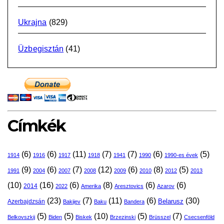
Ukrajna
(829)
Üzbegisztán
(41)
Címkék
(6)
(6)
(11)
(7)
(7)
(6)
(5)
1914
1916
1917
1918
1941
1990
1990-es évek
(9)
(6)
(7)
(12)
(6)
(8)
(5)
1991
2004
2007
2008
2009
2010
2012
2013
(10)
(16)
(6)
(8)
(6)
(6)
2014
2022
Amerika
Aresztovics
Azarov
(23)
(7)
(11)
(6)
(30)
Belarusz
Azerbajdzsán
Bakijev
Baku
Bandera
(5)
(5)
(10)
(5)
(7)
Belkovszkij
Biden
Biskek
Brzezinski
Brüsszel
Csecsenföld