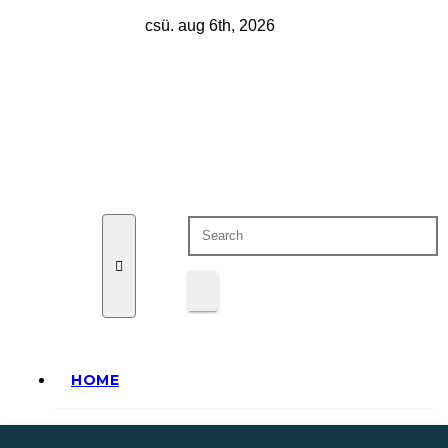
Skip
csü. aug 6th, 2026
to
content
Eurázsia
HOME