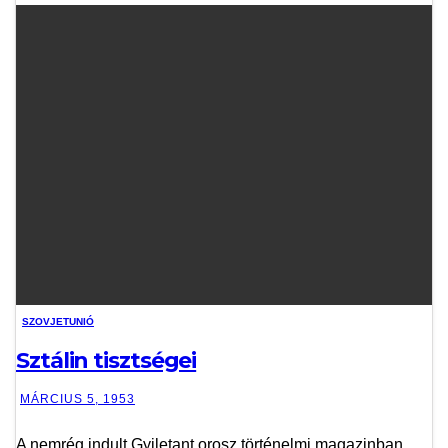
SZOVJETUNIÓ
Sztálin tisztségei
MÁRCIUS 5, 1953
A nemrég indult Gyiletant orosz történelmi magazinban