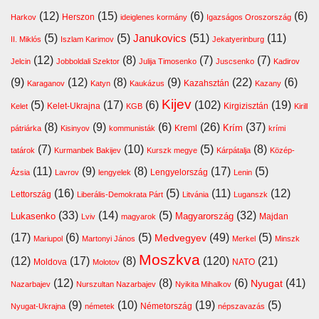
(12)
(15)
(6)
(6)
Harkov
Herszon
ideiglenes kormány
Igazságos Oroszország
(5)
(5)
(51)
(11)
Janukovics
II. Miklós
Iszlam Karimov
Jekatyerinburg
(12)
(8)
(7)
(7)
Jelcin
Jobboldali Szektor
Julija Timosenko
Juscsenko
Kadirov
(9)
(12)
(8)
(9)
(22)
(6)
Kazahsztán
Karaganov
Katyn
Kaukázus
Kazany
Kijev
(5)
(17)
(6)
(102)
(19)
Kelet-Ukrajna
Kirgizisztán
Kelet
KGB
Kirill
(8)
(9)
(6)
(26)
(37)
Krím
Kreml
pátriárka
Kisinyov
kommunisták
krími
(7)
(10)
(5)
(8)
tatárok
Kurmanbek Bakijev
Kurszk megye
Kárpátalja
Közép-
(11)
(9)
(8)
(17)
(5)
Lengyelország
Ázsia
Lavrov
lengyelek
Lenin
(16)
(5)
(11)
(12)
Lettország
Liberális-Demokrata Párt
Litvánia
Luganszk
(33)
(14)
(5)
(32)
Lukasenko
Magyarország
Majdan
Lviv
magyarok
(17)
(6)
(5)
(49)
(5)
Medvegyev
Mariupol
Martonyi János
Merkel
Minszk
Moszkva
(12)
(17)
(8)
(120)
(21)
Moldova
NATO
Molotov
(12)
(8)
(6)
(41)
Nyugat
Nazarbajev
Nurszultan Nazarbajev
Nyikita Mihalkov
(9)
(10)
(19)
(5)
Németország
Nyugat-Ukrajna
németek
népszavazás