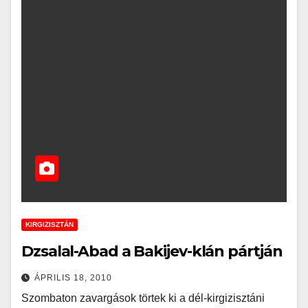
KIRGIZISZTÁN
Dzsalal-Abad a Bakijev-klán pártján
ÁPRILIS 18, 2010
Szombaton zavargások törtek ki a dél-kirgizisztáni