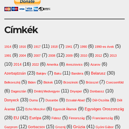
Címkék
(6)
(6)
(11)
(7)
(7)
(6)
(5)
1914
1916
1917
1918
1941
1990
1990-es évek
(9)
(6)
(7)
(12)
(6)
(8)
(5)
1991
2004
2007
2008
2009
2010
2012
2013
(10)
(16)
(6)
(8)
(6)
(6)
2014
2022
Amerika
Aresztovics
Azarov
(23)
(7)
(11)
(6)
(30)
Belarusz
Azerbajdzsán
Bakijev
Baku
Bandera
(5)
(5)
(10)
(5)
(7)
Belkovszkij
Biden
Biskek
Brzezinski
Brüsszel
Csecsenföld
(6)
(6)
(11)
(5)
(10)
Dagesztán
Dmitrij Medvegyev
Dnyeper
Donbassz
(33)
(7)
(9)
(5)
(6)
Donyeck
Duma
Dusanbe
Dzsalal-Abad
Dél-Oszétia
Déli
(12)
(6)
(9)
Egységes Oroszország
Áramlat
Echo Moszkvi
Egyesült Államok
(28)
(42)
(28)
(5)
(5)
(6)
EU
Európa
Fidesz
Finnország
Franciaország
(12)
(15)
(6)
(41)
(5)
Grúzia
Gazprom
Gorbacsov
Groznij
Gyóni Gábor