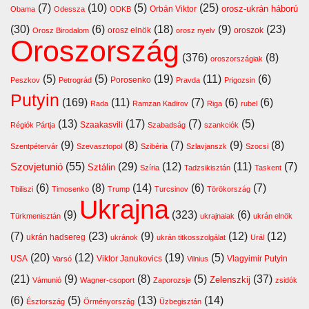
(7)
(10)
(5)
(25)
orosz-ukrán háború
Orbán Viktor
Obama
Odessza
ODKB
(30)
(6)
(18)
(9)
(23)
orosz elnök
oroszok
Orosz Birodalom
orosz nyelv
Oroszország
(376)
(8)
oroszországiak
(5)
(5)
(19)
(11)
(6)
Porosenko
Peszkov
Petrográd
Pravda
Prigozsin
Putyin
(169)
(11)
(7)
(6)
(6)
Rada
Ramzan Kadirov
Riga
rubel
(13)
(17)
(7)
(5)
Szaakasvili
Régiók Pártja
Szabadság
szankciók
(9)
(8)
(7)
(9)
(8)
Szentpétervár
Szevasztopol
Szibéria
Szlavjanszk
Szocsi
Szovjetunió
(55)
(29)
(12)
(11)
(7)
Sztálin
Szíria
Tadzsikisztán
Taskent
(6)
(8)
(14)
(6)
(7)
Tbiliszi
Timosenko
Trump
Turcsinov
Törökország
Ukrajna
(9)
(323)
(6)
Türkmenisztán
ukrajnaiak
ukrán elnök
(7)
(23)
(9)
(12)
(12)
ukrán hadsereg
ukránok
ukrán titkosszolgálat
Urál
(20)
(12)
(19)
(5)
USA
Viktor Janukovics
Vlagyimir Putyin
Varsó
Vilnius
(21)
(9)
(8)
(5)
(37)
Zelenszkij
Vámunió
Wagner-csoport
Zaporozsje
zsidók
(6)
(5)
(13)
(14)
Észtország
Örményország
Üzbegisztán