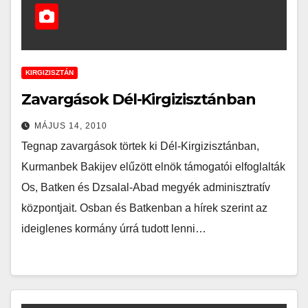
KIRGIZISZTÁN
Zavargások Dél-Kirgizisztánban
MÁJUS 14, 2010
Tegnap zavargások törtek ki Dél-Kirgizisztánban,
Kurmanbek Bakijev elűzött elnök támogatói elfoglalták
Os, Batken és Dzsalal-Abad megyék adminisztratív
központjait. Osban és Batkenban a hírek szerint az
ideiglenes kormány úrrá tudott lenni…