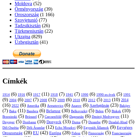
Moldova
(52)
Örményország
(39)
Oroszország
(1 166)
Szovjetunió
(77)
Tadzsikisztán
(26)
Türkmenisztán
(22)
Ukrajna
(829)
Üzbegisztán
(41)
Címkék
(6)
(6)
(11)
(7)
(7)
(6)
(5)
1914
1916
1917
1918
1941
1990
1991
1990-es évek
(9)
(6)
(7)
(12)
(6)
(8)
(5)
(10)
2004
2007
2008
2009
2010
2013
2014
2012
(16)
(6)
(8)
(6)
(6)
(23)
Azerbajdzsán
2022
Amerika
Aresztovics
Azarov
Bakijev
(7)
(11)
(6)
(30)
(5)
(5)
(10)
Belarusz
Baku
Bandera
Biskek
Belkovszkij
Biden
(5)
(7)
(6)
(6)
(11)
Brüsszel
Csecsenföld
Dagesztán
Dmitrij Medvegyev
Brzezinski
(5)
(10)
(33)
(7)
(9)
(5)
Donyeck
Donbassz
Duma
Dusanbe
Dnyeper
Dzsalal-Abad
(6)
(12)
(6)
(9)
Egységes
Dél-Oszétia
Déli Áramlat
Echo Moszkvi
Egyesült Államok
(28)
(42)
(28)
(5)
(5)
EU
Oroszország
Európa
Franciaország
Fidesz
Finnország