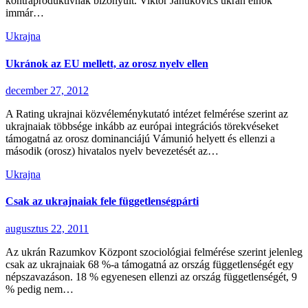
kontraproduktívnak bizonyult. Viktor Janukovics ukrán elnök
immár…
Ukrajna
Ukránok az EU mellett, az orosz nyelv ellen
december 27, 2012
A Rating ukrajnai közvéleménykutató intézet felmérése szerint az
ukrajnaiak többsége inkább az európai integrációs törekvéseket
támogatná az orosz dominanciájú Vámunió helyett és ellenzi a
második (orosz) hivatalos nyelv bevezetését az…
Ukrajna
Csak az ukrajnaiak fele függetlenségpárti
augusztus 22, 2011
Az ukrán Razumkov Központ szociológiai felmérése szerint jelenleg
csak az ukrajnaiak 68 %-a támogatná az ország függetlenségét egy
népszavazáson. 18 % egyenesen ellenzi az ország függetlenségét, 9
% pedig nem…