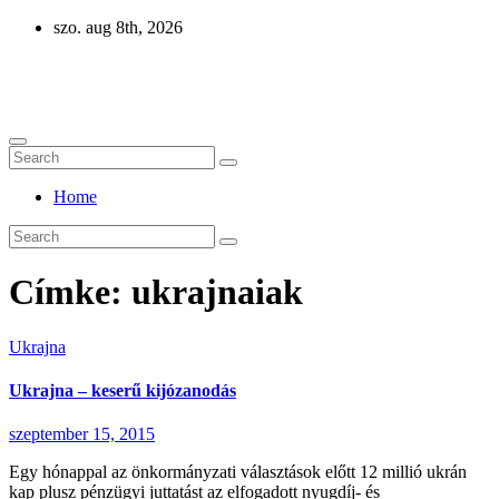
Skip
szo. aug 8th, 2026
to
content
Eurázsia
Home
Címke:
ukrajnaiak
Ukrajna
Ukrajna – keserű kijózanodás
szeptember 15, 2015
Egy hónappal az önkormányzati választások előtt 12 millió ukrán
kap plusz pénzügyi juttatást az elfogadott nyugdíj- és