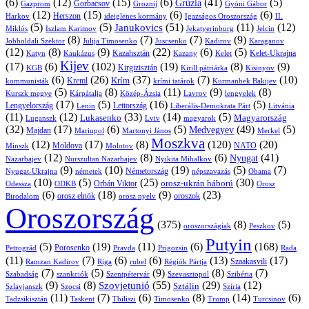
(6)
(12)
(15)
(6)
(41)
(5)
Grúzia
Gazprom
Gorbacsov
Groznij
Gyóni Gábor
(12)
(15)
(6)
(6)
Harkov
Herszon
ideiglenes kormány
Igazságos Oroszország
II.
(5)
(5)
(51)
(11)
(12)
Janukovics
Jekatyerinburg
Jelcin
Miklós
Iszlam Karimov
(8)
(7)
(7)
(9)
Jobboldali Szektor
Julija Timosenko
Juscsenko
Kadirov
Karaganov
(12)
(8)
(9)
(22)
(6)
(5)
Kazahsztán
Katyn
Kaukázus
Kazany
Kelet-Ukrajna
Kelet
Kijev
(17)
(6)
(102)
(19)
(8)
(9)
Kirgizisztán
KGB
Kirill pátriárka
Kisinyov
(6)
(26)
(37)
(7)
(10)
Krím
Kreml
kommunisták
krími tatárok
Kurmanbek Bakijev
(5)
(8)
(11)
(9)
(8)
Kárpátalja
Közép-Ázsia
Lavrov
lengyelek
Kurszk megye
(17)
(5)
(16)
(5)
Lengyelország
Lettország
Litvánia
Lenin
Liberális-Demokrata Párt
(11)
(12)
(33)
(14)
(5)
Lukasenko
Magyarország
Luganszk
Lviv
magyarok
(32)
(17)
(6)
(5)
(49)
(5)
Medvegyev
Majdan
Mariupol
Martonyi János
Merkel
Moszkva
(12)
(17)
(8)
(120)
(20)
NATO
Minszk
Moldova
Molotov
(12)
(8)
(6)
(41)
Nyugat
Nazarbajev
Nurszultan Nazarbajev
Nyikita Mihalkov
(9)
(10)
(19)
(5)
(7)
Németország
Nyugat-Ukrajna
németek
Obama
népszavazás
(10)
(5)
(25)
(30)
Orbán Viktor
orosz-ukrán háború
Odessza
Orosz
ODKB
(6)
(18)
(9)
(23)
orosz elnök
oroszok
Birodalom
orosz nyelv
Oroszország
(375)
(8)
(5)
oroszországiak
Peszkov
Putyin
(5)
(19)
(11)
(6)
(168)
Porosenko
Pravda
Prigozsin
Rada
Petrográd
(11)
(7)
(6)
(6)
(13)
(17)
Ramzan Kadirov
Riga
rubel
Régiók Pártja
Szaakasvili
(7)
(5)
(9)
(8)
(7)
Szabadság
Szentpétervár
Szevasztopol
Szibéria
szankciók
(9)
(8)
(55)
(29)
(12)
Szovjetunió
Sztálin
Szlavjanszk
Szocsi
Szíria
(11)
(7)
(6)
(8)
(14)
(6)
Tadzsikisztán
Taskent
Tbiliszi
Timosenko
Trump
Turcsinov