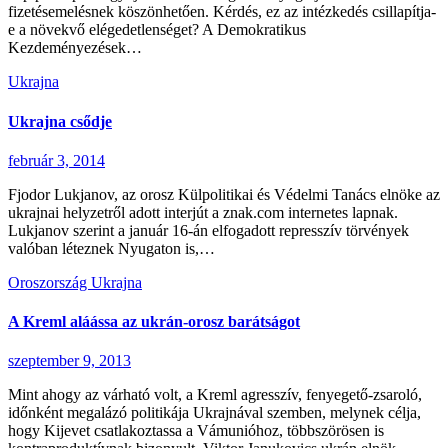
fizetésemelésnek köszönhetően. Kérdés, ez az intézkedés csillapítja-
e a növekvő elégedetlenséget? A Demokratikus
Kezdeményezések…
Ukrajna
Ukrajna csődje
február 3, 2014
Fjodor Lukjanov, az orosz Külpolitikai és Védelmi Tanács elnöke az
ukrajnai helyzetről adott interjút a znak.com internetes lapnak.
Lukjanov szerint a január 16-án elfogadott represszív törvények
valóban léteznek Nyugaton is,…
Oroszország
Ukrajna
A Kreml aláássa az ukrán-orosz barátságot
szeptember 9, 2013
Mint ahogy az várható volt, a Kreml agresszív, fenyegető-zsaroló,
időnként megalázó politikája Ukrajnával szemben, melynek célja,
hogy Kijevet csatlakoztassa a Vámunióhoz, többszörösen is