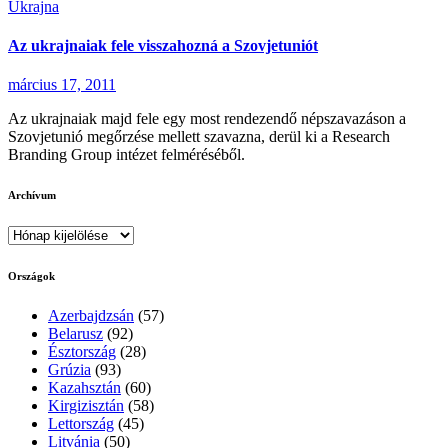
Ukrajna
Az ukrajnaiak fele visszahozná a Szovjetuniót
március 17, 2011
Az ukrajnaiak majd fele egy most rendezendő népszavazáson a
Szovjetunió megőrzése mellett szavazna, derül ki a Research
Branding Group intézet felméréséből.
Archívum
Archívum
Országok
Azerbajdzsán
(57)
Belarusz
(92)
Észtország
(28)
Grúzia
(93)
Kazahsztán
(60)
Kirgizisztán
(58)
Lettország
(45)
Litvánia
(50)