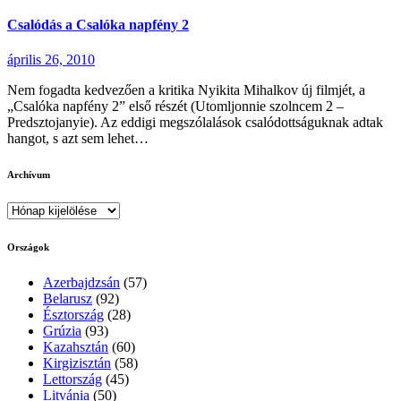
Csalódás a Csalóka napfény 2
április 26, 2010
Nem fogadta kedvezően a kritika Nyikita Mihalkov új filmjét, a
„Csalóka napfény 2” első részét (Utomljonnie szolncem 2 –
Predsztojanyie). Az eddigi megszólalások csalódottságuknak adtak
hangot, s azt sem lehet…
Archívum
Archívum
Országok
Azerbajdzsán
(57)
Belarusz
(92)
Észtország
(28)
Grúzia
(93)
Kazahsztán
(60)
Kirgizisztán
(58)
Lettország
(45)
Litvánia
(50)