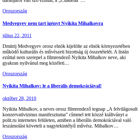
darabjáról van szó ezúttal, a „Citadella”…
Oroszország
Medvegyev nem tart igényt Nyikita Mihalkovra
július 22, 2011
Dmitrij Medvegyev orosz elnök kijelölte az elnök környezetében
működő kulturális és művészeti bizottság új összetételét. A listán
ezúttal nem szerepel a filmrendező Nyikita Mihalkov neve, aki
gyakran nyilvánul meg közéleti…
Oroszország
Nyikita Mihalkov: le a liberális demokráciával!
október 28, 2010
Nyikita Mihalkov, a neves orosz filmrendező tegnap „A felvilágosult
konzervativizmus manifesztuma” címmel tett közzé kiáltványt a
polit.ru internetes felületen, amiben a liberális demokráciával való
leszámolást követeli a nagytekintélyű művész. Mihalkov…
Oroszország