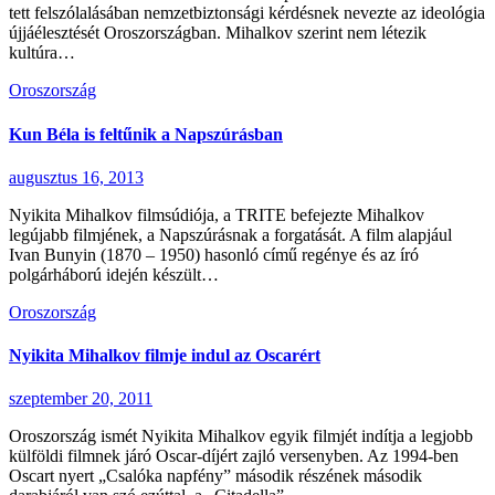
tett felszólalásában nemzetbiztonsági kérdésnek nevezte az ideológia
újjáélesztését Oroszországban. Mihalkov szerint nem létezik
kultúra…
Oroszország
Kun Béla is feltűnik a Napszúrásban
augusztus 16, 2013
Nyikita Mihalkov filmsúdiója, a TRITE befejezte Mihalkov
legújabb filmjének, a Napszúrásnak a forgatását. A film alapjául
Ivan Bunyin (1870 – 1950) hasonló című regénye és az író
polgárháború idején készült…
Oroszország
Nyikita Mihalkov filmje indul az Oscarért
szeptember 20, 2011
Oroszország ismét Nyikita Mihalkov egyik filmjét indítja a legjobb
külföldi filmnek járó Oscar-díjért zajló versenyben. Az 1994-ben
Oscart nyert „Csalóka napfény” második részének második