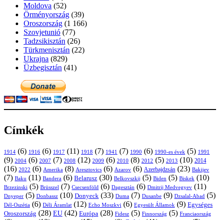
Moldova
(52)
Örményország
(39)
Oroszország
(1 166)
Szovjetunió
(77)
Tadzsikisztán
(26)
Türkmenisztán
(22)
Ukrajna
(829)
Üzbegisztán
(41)
Címkék
(6)
(6)
(11)
(7)
(7)
(6)
(5)
1914
1916
1917
1918
1941
1990
1991
1990-es évek
(9)
(6)
(7)
(12)
(6)
(8)
(5)
(10)
2004
2007
2008
2009
2010
2013
2014
2012
(16)
(6)
(8)
(6)
(6)
(23)
Azerbajdzsán
2022
Amerika
Aresztovics
Azarov
Bakijev
(7)
(11)
(6)
(30)
(5)
(5)
(10)
Belarusz
Baku
Bandera
Biskek
Belkovszkij
Biden
(5)
(7)
(6)
(6)
(11)
Brüsszel
Csecsenföld
Dagesztán
Dmitrij Medvegyev
Brzezinski
(5)
(10)
(33)
(7)
(9)
(5)
Donyeck
Donbassz
Duma
Dusanbe
Dnyeper
Dzsalal-Abad
(6)
(12)
(6)
(9)
Egységes
Dél-Oszétia
Déli Áramlat
Echo Moszkvi
Egyesült Államok
(28)
(42)
(28)
(5)
(5)
EU
Oroszország
Európa
Franciaország
Fidesz
Finnország