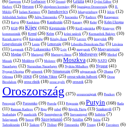
(6)
(12)
(15)
(6)
(41)
(5)
Grúzia
Gazprom
Gorbacsov
Groznij
Gyóni Gábor
(12)
(15)
(6)
(6)
Harkov
Herszon
ideiglenes kormány
Igazságos Oroszország
II.
(5)
(5)
(51)
(11)
(12)
Janukovics
Jekatyerinburg
Jelcin
Miklós
Iszlam Karimov
(8)
(7)
(7)
(9)
Jobboldali Szektor
Julija Timosenko
Juscsenko
Kadirov
Karaganov
(12)
(8)
(9)
(22)
(6)
(5)
Kazahsztán
Katyn
Kaukázus
Kazany
Kelet-Ukrajna
Kelet
Kijev
(17)
(6)
(102)
(19)
(8)
(9)
Kirgizisztán
KGB
Kirill pátriárka
Kisinyov
(6)
(26)
(37)
(7)
(10)
Krím
Kreml
kommunisták
krími tatárok
Kurmanbek Bakijev
(5)
(8)
(11)
(9)
(8)
Kárpátalja
Közép-Ázsia
Lavrov
lengyelek
Kurszk megye
(17)
(5)
(16)
(5)
Lengyelország
Lettország
Litvánia
Lenin
Liberális-Demokrata Párt
(11)
(12)
(33)
(14)
(5)
Lukasenko
Magyarország
Luganszk
Lviv
magyarok
(32)
(17)
(6)
(5)
(49)
(5)
Medvegyev
Majdan
Mariupol
Martonyi János
Merkel
Moszkva
(12)
(17)
(8)
(120)
(20)
NATO
Minszk
Moldova
Molotov
(12)
(8)
(6)
(41)
Nyugat
Nazarbajev
Nurszultan Nazarbajev
Nyikita Mihalkov
(9)
(10)
(19)
(5)
(7)
Németország
Nyugat-Ukrajna
németek
Obama
népszavazás
(10)
(5)
(25)
(30)
Orbán Viktor
orosz-ukrán háború
Odessza
Orosz
ODKB
(6)
(18)
(9)
(23)
orosz elnök
oroszok
Birodalom
orosz nyelv
Oroszország
(375)
(8)
(5)
oroszországiak
Peszkov
Putyin
(5)
(19)
(11)
(6)
(168)
Porosenko
Pravda
Prigozsin
Rada
Petrográd
(11)
(7)
(6)
(6)
(13)
(17)
Ramzan Kadirov
Riga
rubel
Régiók Pártja
Szaakasvili
(7)
(5)
(9)
(8)
(7)
Szabadság
Szentpétervár
Szevasztopol
Szibéria
szankciók
(9)
(8)
(55)
(29)
(12)
Szovjetunió
Sztálin
Szlavjanszk
Szocsi
Szíria
(11)
(7)
(6)
(8)
(14)
(6)
Tadzsikisztán
Taskent
Tbiliszi
Timosenko
Trump
Turcsinov