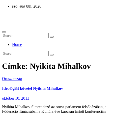
Skip
szo. aug 8th, 2026
to
content
Eurázsia
Home
Címke:
Nyikita Mihalkov
Oroszország
Ideológiát követel Nyikita Mihalkov
október 10, 2013
Nyikita Mihalkov filmrendező az orosz parlament felsőházában, a
Föderáció Tanácsában a Kultúra éve kapcsán tartott konferencián