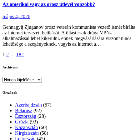
Az amerikai vagy az orosz útlevél vonzóbb?
május 4, 2026
Gennagyij Zjuganov orosz veterán kommunista vezető ismét bírálta
az internet tervezett betiltását. A tiltást csak drága VPN-
alkalmazással lehet kikerülni, ennek megvásárlására viszont nincs
lehetősége a szegényeknek, vagyis az internet a…
Bejegyzések
1
2
…
182
lapozása
Archívum
Archívum
Országok
Azerbajdzsán
(57)
Belarusz
(92)
Észtország
(28)
Grúzia
(93)
Kazahsztán
(60)
Kirgizisztán
(58)
Lettország
(45)