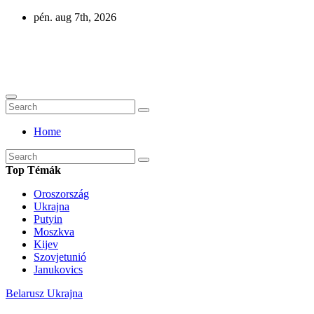
Skip
pén. aug 7th, 2026
to
content
Eurázsia
Home
Top Témák
Oroszország
Ukrajna
Putyin
Moszkva
Kijev
Szovjetunió
Janukovics
Belarusz
Ukrajna