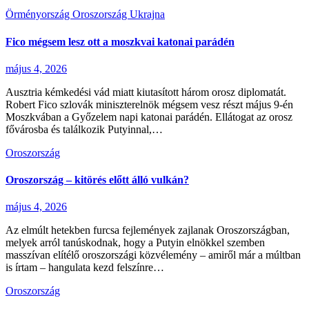
Örményország
Oroszország
Ukrajna
Fico mégsem lesz ott a moszkvai katonai parádén
május 4, 2026
Ausztria kémkedési vád miatt kiutasított három orosz diplomatát.
Robert Fico szlovák miniszterelnök mégsem vesz részt május 9-én
Moszkvában a Győzelem napi katonai parádén. Ellátogat az orosz
fővárosba és találkozik Putyinnal,…
Oroszország
Oroszország – kitörés előtt álló vulkán?
május 4, 2026
Az elmúlt hetekben furcsa fejlemények zajlanak Oroszországban,
melyek arról tanúskodnak, hogy a Putyin elnökkel szemben
masszívan elítélő oroszországi közvélemény – amiről már a múltban
is írtam – hangulata kezd felszínre…
Oroszország