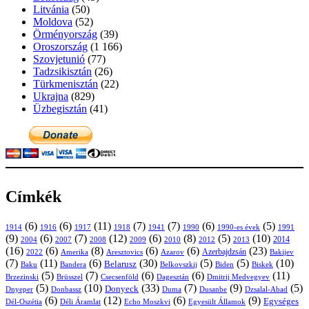
Litvánia
(50)
Moldova
(52)
Örményország
(39)
Oroszország
(1 166)
Szovjetunió
(77)
Tadzsikisztán
(26)
Türkmenisztán
(22)
Ukrajna
(829)
Üzbegisztán
(41)
Címkék
(6)
(6)
(11)
(7)
(7)
(6)
(5)
1914
1916
1917
1918
1941
1990
1991
1990-es évek
(9)
(6)
(7)
(12)
(6)
(8)
(5)
(10)
2004
2007
2008
2009
2010
2013
2014
2012
(16)
(6)
(8)
(6)
(6)
(23)
Azerbajdzsán
2022
Amerika
Aresztovics
Azarov
Bakijev
(7)
(11)
(6)
(30)
(5)
(5)
(10)
Belarusz
Baku
Bandera
Biskek
Belkovszkij
Biden
(5)
(7)
(6)
(6)
(11)
Brüsszel
Csecsenföld
Dagesztán
Dmitrij Medvegyev
Brzezinski
(5)
(10)
(33)
(7)
(9)
(5)
Donyeck
Donbassz
Duma
Dusanbe
Dnyeper
Dzsalal-Abad
(6)
(12)
(6)
(9)
Egységes
Dél-Oszétia
Déli Áramlat
Echo Moszkvi
Egyesült Államok