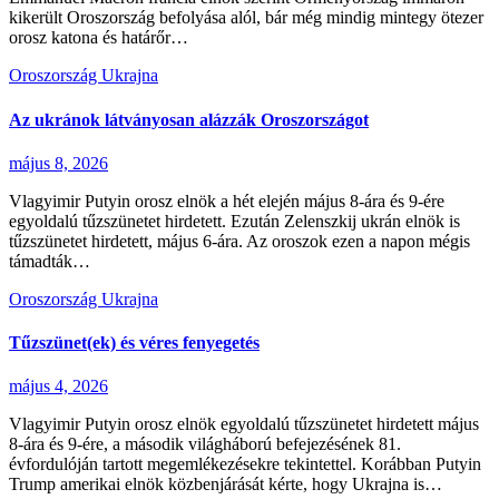
kikerült Oroszország befolyása alól, bár még mindig mintegy ötezer
orosz katona és határőr…
Oroszország
Ukrajna
Az ukránok látványosan alázzák Oroszországot
május 8, 2026
Vlagyimir Putyin orosz elnök a hét elején május 8-ára és 9-ére
egyoldalú tűzszünetet hirdetett. Ezután Zelenszkij ukrán elnök is
tűzszünetet hirdetett, május 6-ára. Az oroszok ezen a napon mégis
támadták…
Oroszország
Ukrajna
Tűzszünet(ek) és véres fenyegetés
május 4, 2026
Vlagyimir Putyin orosz elnök egyoldalú tűzszünetet hirdetett május
8-ára és 9-ére, a második világháború befejezésének 81.
évfordulóján tartott megemlékezésekre tekintettel. Korábban Putyin
Trump amerikai elnök közbenjárását kérte, hogy Ukrajna is…