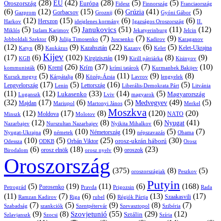
(28)
(42)
(28)
(5)
(5)
EU
Oroszország
Európa
Franciaország
Fidesz
Finnország
(6)
(12)
(15)
(6)
(41)
(5)
Grúzia
Gazprom
Gorbacsov
Groznij
Gyóni Gábor
(12)
(15)
(6)
(6)
Harkov
Herszon
ideiglenes kormány
Igazságos Oroszország
II.
(5)
(5)
(51)
(11)
(12)
Janukovics
Jekatyerinburg
Jelcin
Miklós
Iszlam Karimov
(8)
(7)
(7)
(9)
Jobboldali Szektor
Julija Timosenko
Juscsenko
Kadirov
Karaganov
(12)
(8)
(9)
(22)
(6)
(5)
Kazahsztán
Katyn
Kaukázus
Kazany
Kelet-Ukrajna
Kelet
Kijev
(17)
(6)
(102)
(19)
(8)
(9)
Kirgizisztán
KGB
Kirill pátriárka
Kisinyov
(6)
(26)
(37)
(7)
(10)
Krím
Kreml
kommunisták
krími tatárok
Kurmanbek Bakijev
(5)
(8)
(11)
(9)
(8)
Kárpátalja
Közép-Ázsia
Lavrov
lengyelek
Kurszk megye
(17)
(5)
(16)
(5)
Lengyelország
Lettország
Litvánia
Lenin
Liberális-Demokrata Párt
(11)
(12)
(33)
(14)
(5)
Lukasenko
Magyarország
Luganszk
Lviv
magyarok
(32)
(17)
(6)
(5)
(49)
(5)
Medvegyev
Majdan
Mariupol
Martonyi János
Merkel
Moszkva
(12)
(17)
(8)
(120)
(20)
NATO
Minszk
Moldova
Molotov
(12)
(8)
(6)
(41)
Nyugat
Nazarbajev
Nurszultan Nazarbajev
Nyikita Mihalkov
(9)
(10)
(19)
(5)
(7)
Németország
Nyugat-Ukrajna
németek
Obama
népszavazás
(10)
(5)
(25)
(30)
Orbán Viktor
orosz-ukrán háború
Odessza
Orosz
ODKB
(6)
(18)
(9)
(23)
orosz elnök
oroszok
Birodalom
orosz nyelv
Oroszország
(375)
(8)
(5)
oroszországiak
Peszkov
Putyin
(5)
(19)
(11)
(6)
(168)
Porosenko
Pravda
Prigozsin
Rada
Petrográd
(11)
(7)
(6)
(6)
(13)
(17)
Ramzan Kadirov
Riga
rubel
Régiók Pártja
Szaakasvili
(7)
(5)
(9)
(8)
(7)
Szabadság
Szentpétervár
Szevasztopol
Szibéria
szankciók
(9)
(8)
(55)
(29)
(12)
Szovjetunió
Sztálin
Szlavjanszk
Szocsi
Szíria