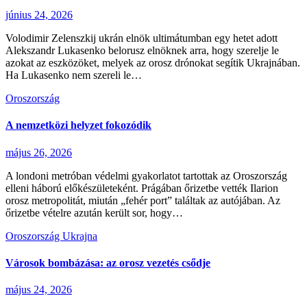
június 24, 2026
Volodimir Zelenszkij ukrán elnök ultimátumban egy hetet adott
Alekszandr Lukasenko belorusz elnöknek arra, hogy szerelje le
azokat az eszközöket, melyek az orosz drónokat segítik Ukrajnában.
Ha Lukasenko nem szereli le…
Oroszország
A nemzetközi helyzet fokozódik
május 26, 2026
A londoni metróban védelmi gyakorlatot tartottak az Oroszország
elleni háború előkészületeként. Prágában őrizetbe vették Ilarion
orosz metropolitát, miután „fehér port” találtak az autójában. Az
őrizetbe vételre azután került sor, hogy…
Oroszország
Ukrajna
Városok bombázása: az orosz vezetés csődje
május 24, 2026