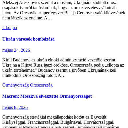
Alekszej Aresztovics szerint a mostani, Ukrajnára zúdított orosz
csapások is arról tanúskodnak, hogy az orosz vezetés zsákutcába
jutott. Az Oresnyik szuperfegyver Belaja Cerkovra való kilövésének
nem látszik az értelme. A…
Ukrajna
Ukrán városok bombázása
május 24, 2026
Kirill Budanov, az ukrán elnöki adminisztráció vezetője szerint
Ukrajna a Kijevi Rusz igazi örököse, Oroszország pedig „ellopta az
ukrán történelmet.” Budanov szerint a jövőben Ukrajnának kell
uralkodnia Oroszország fölött. A…
Örményország
Oroszország
Macron: Moszkva elvesztette Örményországot
május 8, 2026
Örményország stratégiai megállapodást kötött az Egyesült
Királysággal, Franciaországgal, Bulgáriával, Horvátországgal.
Emmanuel Macron francia elnök szerint Örményország immáron