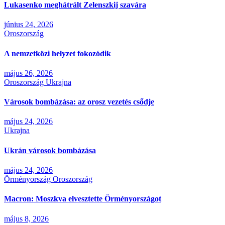
Lukasenko meghátrált Zelenszkij szavára
június 24, 2026
Oroszország
A nemzetközi helyzet fokozódik
május 26, 2026
Oroszország
Ukrajna
Városok bombázása: az orosz vezetés csődje
május 24, 2026
Ukrajna
Ukrán városok bombázása
május 24, 2026
Örményország
Oroszország
Macron: Moszkva elvesztette Örményországot
május 8, 2026