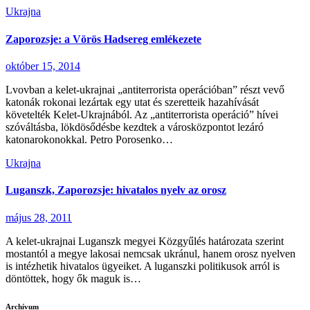
Ukrajna
Zaporozsje: a Vörös Hadsereg emlékezete
október 15, 2014
Lvovban a kelet-ukrajnai „antiterrorista operációban” részt vevő
katonák rokonai lezártak egy utat és szeretteik hazahívását
követelték Kelet-Ukrajnából. Az „antiterrorista operáció” hívei
szóváltásba, lökdösődésbe kezdtek a városközpontot lezáró
katonarokonokkal. Petro Porosenko…
Ukrajna
Luganszk, Zaporozsje: hivatalos nyelv az orosz
május 28, 2011
A kelet-ukrajnai Luganszk megyei Közgyűlés határozata szerint
mostantól a megye lakosai nemcsak ukránul, hanem orosz nyelven
is intézhetik hivatalos ügyeiket. A luganszki politikusok arról is
döntöttek, hogy ők maguk is…
Archívum