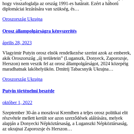
hogy visszafoglalja az ország 1991-es határait. Ezért a háború
diplomáciai lezárására van szükség, és…
Oroszország
Ukrajna
Orosz állampolgárságra kényszerítés
április 28, 2023
Vlagyimir Putyin orosz elnök rendelkezése szerint azok az emberek,
akik Oroszország „új területein” (Luganszk, Donyeck, Zaporozsje,
Herszon) nem veszik fel az orosz állampolgárságot, 2024 közepéig
maradhatnak lakóhelyükön. Dmitrij Tabacsnyik Ukrajna…
Oroszország
Ukrajna
Putyin történelmi beszéde
október 1, 2022
Szeptember 30-án a moszkvai Kremlben a teljes orosz politikai elit
részvétele mellett került sor azon szerződések aláírására, melyek
alapján a Donyecki Népköztársaság, a Luganszki Népköztársaság,
az ukrajnai Zaporozsje és Herszon…