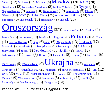
Moszkva
(12)
(17)
(8)
(120)
(20)
NATO
Minszk
Moldova
Molotov
(12)
(8)
(6)
(41)
Nyugat
Nazarbajev
Nurszultan Nazarbajev
Nyikita Mihalkov
(9)
(10)
(19)
(5)
(7)
Németország
Nyugat-Ukrajna
németek
Obama
népszavazás
(10)
(5)
(25)
(30)
Orbán Viktor
orosz-ukrán háború
Odessza
Orosz
ODKB
(6)
(18)
(9)
(23)
orosz elnök
oroszok
Birodalom
orosz nyelv
Oroszország
(375)
(8)
(5)
oroszországiak
Peszkov
Putyin
(5)
(19)
(11)
(6)
(168)
Porosenko
Pravda
Prigozsin
Rada
Petrográd
(11)
(7)
(6)
(6)
(13)
(17)
Ramzan Kadirov
Riga
rubel
Régiók Pártja
Szaakasvili
(7)
(5)
(9)
(8)
(7)
Szabadság
Szentpétervár
Szevasztopol
Szibéria
szankciók
(9)
(8)
(55)
(29)
(12)
Szovjetunió
Sztálin
Szlavjanszk
Szocsi
Szíria
(11)
(7)
(6)
(8)
(14)
(6)
Tadzsikisztán
Taskent
Tbiliszi
Timosenko
Trump
Turcsinov
Ukrajna
(6)
(9)
(323)
(6)
Törökország
Türkmenisztán
ukrajnaiak
(7)
(23)
(9)
(12)
(12)
ukrán hadsereg
ukrán elnök
ukránok
ukrán titkosszolgálat
Urál
(20)
(12)
(19)
(5)
(21)
USA
Viktor Janukovics
Vlagyimir Putyin
Varsó
Vilnius
(9)
(8)
(5)
(37)
(6)
Zelenszkij
Vámunió
Wagner-csoport
zsidók
Zaporozsje
(5)
(13)
(14)
Örményország
Üzbegisztán
Észtország
kapcsolat: kurucvitezek12@gmail.com