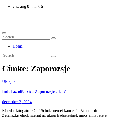
Skip
vas. aug 9th, 2026
to
content
Eurázsia
Home
Címke:
Zaporozsje
Ukrajna
Indul az offenzíva Zaporozsje ellen?
december 2, 2024
Kijevbe látogatott Olaf Scholz német kancellár. Volodimir
Zelenszkij elnök szerint az ukrán hadseregnek nincs annyi ereje,