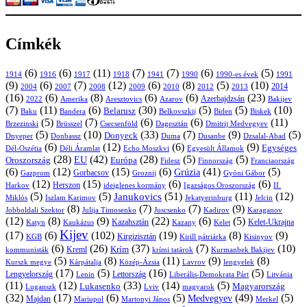
Címkék
(6)
(6)
(11)
(7)
(7)
(6)
(5)
1914
1916
1917
1918
1941
1990
1991
1990-es évek
(9)
(6)
(7)
(12)
(6)
(8)
(5)
(10)
2004
2007
2008
2009
2010
2013
2014
2012
(16)
(6)
(8)
(6)
(6)
(23)
Azerbajdzsán
2022
Amerika
Aresztovics
Azarov
Bakijev
(7)
(11)
(6)
(30)
(5)
(5)
(10)
Belarusz
Baku
Bandera
Biskek
Belkovszkij
Biden
(5)
(7)
(6)
(6)
(11)
Brüsszel
Csecsenföld
Dagesztán
Dmitrij Medvegyev
Brzezinski
(5)
(10)
(33)
(7)
(9)
(5)
Donyeck
Donbassz
Duma
Dusanbe
Dnyeper
Dzsalal-Abad
(6)
(12)
(6)
(9)
Egységes
Dél-Oszétia
Déli Áramlat
Echo Moszkvi
Egyesült Államok
(28)
(42)
(28)
(5)
(5)
EU
Oroszország
Európa
Franciaország
Fidesz
Finnország
(6)
(12)
(15)
(6)
(41)
(5)
Grúzia
Gazprom
Gorbacsov
Groznij
Gyóni Gábor
(12)
(15)
(6)
(6)
Harkov
Herszon
ideiglenes kormány
Igazságos Oroszország
II.
(5)
(5)
(51)
(11)
(12)
Janukovics
Jekatyerinburg
Jelcin
Miklós
Iszlam Karimov
(8)
(7)
(7)
(9)
Jobboldali Szektor
Julija Timosenko
Juscsenko
Kadirov
Karaganov
(12)
(8)
(9)
(22)
(6)
(5)
Kazahsztán
Katyn
Kaukázus
Kazany
Kelet-Ukrajna
Kelet
Kijev
(17)
(6)
(102)
(19)
(8)
(9)
Kirgizisztán
KGB
Kirill pátriárka
Kisinyov
(6)
(26)
(37)
(7)
(10)
Krím
Kreml
kommunisták
krími tatárok
Kurmanbek Bakijev
(5)
(8)
(11)
(9)
(8)
Kárpátalja
Közép-Ázsia
Lavrov
lengyelek
Kurszk megye
(17)
(5)
(16)
(5)
Lengyelország
Lettország
Litvánia
Lenin
Liberális-Demokrata Párt
(11)
(12)
(33)
(14)
(5)
Lukasenko
Magyarország
Luganszk
Lviv
magyarok
(32)
(17)
(6)
(5)
(49)
(5)
Medvegyev
Majdan
Mariupol
Martonyi János
Merkel