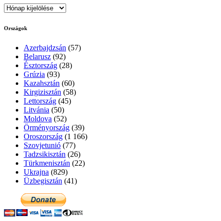
Archívum
Országok
Azerbajdzsán
(57)
Belarusz
(92)
Észtország
(28)
Grúzia
(93)
Kazahsztán
(60)
Kirgizisztán
(58)
Lettország
(45)
Litvánia
(50)
Moldova
(52)
Örményország
(39)
Oroszország
(1 166)
Szovjetunió
(77)
Tadzsikisztán
(26)
Türkmenisztán
(22)
Ukrajna
(829)
Üzbegisztán
(41)