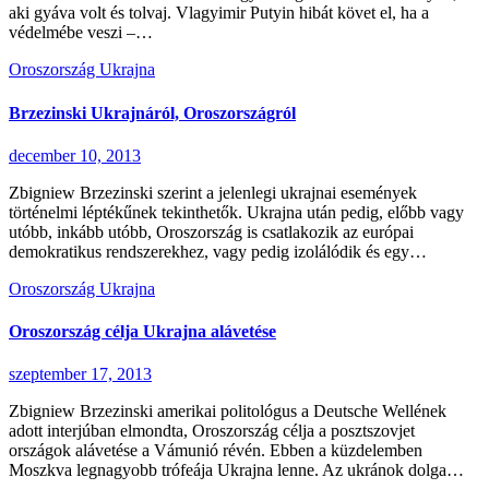
aki gyáva volt és tolvaj. Vlagyimir Putyin hibát követ el, ha a
védelmébe veszi –…
Oroszország
Ukrajna
Brzezinski Ukrajnáról, Oroszországról
december 10, 2013
Zbigniew Brzezinski szerint a jelenlegi ukrajnai események
történelmi léptékűnek tekinthetők. Ukrajna után pedig, előbb vagy
utóbb, inkább utóbb, Oroszország is csatlakozik az európai
demokratikus rendszerekhez, vagy pedig izolálódik és egy…
Oroszország
Ukrajna
Oroszország célja Ukrajna alávetése
szeptember 17, 2013
Zbigniew Brzezinski amerikai politológus a Deutsche Wellének
adott interjúban elmondta, Oroszország célja a posztszovjet
országok alávetése a Vámunió révén. Ebben a küzdelemben
Moszkva legnagyobb trófeája Ukrajna lenne. Az ukránok dolga…