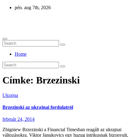
Skip
pén. aug 7th, 2026
to
content
Eurázsia
Home
Címke:
Brzezinski
Ukrajna
Brzezinski az ukrajnai fordulatról
február 24, 2014
Zbigniew Brzezinski a Financial Timesban reagált az ukrajnai
változásokra. Viktor Janukovics egy hazug intrikusnak bizonyult,