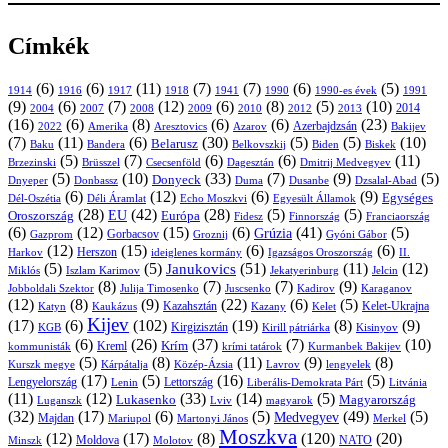
Címkék
(6)
(6)
(11)
(7)
(7)
(6)
(5)
1914
1916
1917
1918
1941
1990
1991
1990-es évek
(9)
(6)
(7)
(12)
(6)
(8)
(5)
(10)
2004
2007
2008
2009
2010
2013
2014
2012
(16)
(6)
(8)
(6)
(6)
(23)
Azerbajdzsán
2022
Amerika
Aresztovics
Azarov
Bakijev
(7)
(11)
(6)
(30)
(5)
(5)
(10)
Belarusz
Baku
Bandera
Biskek
Belkovszkij
Biden
(5)
(7)
(6)
(6)
(11)
Brüsszel
Csecsenföld
Dagesztán
Dmitrij Medvegyev
Brzezinski
(5)
(10)
(33)
(7)
(9)
(5)
Donyeck
Donbassz
Duma
Dusanbe
Dnyeper
Dzsalal-Abad
(6)
(12)
(6)
(9)
Egységes
Dél-Oszétia
Déli Áramlat
Echo Moszkvi
Egyesült Államok
(28)
(42)
(28)
(5)
(5)
EU
Oroszország
Európa
Franciaország
Fidesz
Finnország
(6)
(12)
(15)
(6)
(41)
(5)
Grúzia
Gazprom
Gorbacsov
Groznij
Gyóni Gábor
(12)
(15)
(6)
(6)
Harkov
Herszon
ideiglenes kormány
Igazságos Oroszország
II.
(5)
(5)
(51)
(11)
(12)
Janukovics
Jekatyerinburg
Jelcin
Miklós
Iszlam Karimov
(8)
(7)
(7)
(9)
Jobboldali Szektor
Julija Timosenko
Juscsenko
Kadirov
Karaganov
(12)
(8)
(9)
(22)
(6)
(5)
Kazahsztán
Katyn
Kaukázus
Kazany
Kelet-Ukrajna
Kelet
Kijev
(17)
(6)
(102)
(19)
(8)
(9)
Kirgizisztán
KGB
Kirill pátriárka
Kisinyov
(6)
(26)
(37)
(7)
(10)
Krím
Kreml
kommunisták
krími tatárok
Kurmanbek Bakijev
(5)
(8)
(11)
(9)
(8)
Kárpátalja
Közép-Ázsia
Lavrov
lengyelek
Kurszk megye
(17)
(5)
(16)
(5)
Lengyelország
Lettország
Litvánia
Lenin
Liberális-Demokrata Párt
(11)
(12)
(33)
(14)
(5)
Lukasenko
Magyarország
Luganszk
Lviv
magyarok
(32)
(17)
(6)
(5)
(49)
(5)
Medvegyev
Majdan
Mariupol
Martonyi János
Merkel
Moszkva
(12)
(17)
(8)
(120)
(20)
NATO
Minszk
Moldova
Molotov