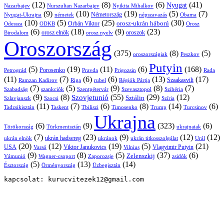
(12)
(8)
(6)
(41)
Nyugat
Nazarbajev
Nurszultan Nazarbajev
Nyikita Mihalkov
(9)
(10)
(19)
(5)
(7)
Németország
Nyugat-Ukrajna
németek
Obama
népszavazás
(10)
(5)
(25)
(30)
Orbán Viktor
orosz-ukrán háború
Odessza
Orosz
ODKB
(6)
(18)
(9)
(23)
orosz elnök
oroszok
Birodalom
orosz nyelv
Oroszország
(375)
(8)
(5)
oroszországiak
Peszkov
Putyin
(5)
(19)
(11)
(6)
(168)
Porosenko
Pravda
Prigozsin
Rada
Petrográd
(11)
(7)
(6)
(6)
(13)
(17)
Ramzan Kadirov
Riga
rubel
Régiók Pártja
Szaakasvili
(7)
(5)
(9)
(8)
(7)
Szabadság
Szentpétervár
Szevasztopol
Szibéria
szankciók
(9)
(8)
(55)
(29)
(12)
Szovjetunió
Sztálin
Szlavjanszk
Szocsi
Szíria
(11)
(7)
(6)
(8)
(14)
(6)
Tadzsikisztán
Taskent
Tbiliszi
Timosenko
Trump
Turcsinov
Ukrajna
(6)
(9)
(323)
(6)
Törökország
Türkmenisztán
ukrajnaiak
(7)
(23)
(9)
(12)
(12)
ukrán hadsereg
ukrán elnök
ukránok
ukrán titkosszolgálat
Urál
(20)
(12)
(19)
(5)
(21)
USA
Viktor Janukovics
Vlagyimir Putyin
Varsó
Vilnius
(9)
(8)
(5)
(37)
(6)
Zelenszkij
Vámunió
Wagner-csoport
zsidók
Zaporozsje
(5)
(13)
(14)
Örményország
Üzbegisztán
Észtország
kapcsolat: kurucvitezek12@gmail.com