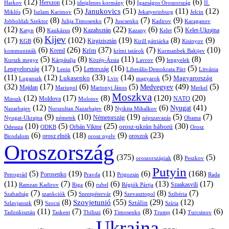
(12)
(15)
(6)
(6)
Harkov
Herszon
ideiglenes kormány
Igazságos Oroszország
II.
(5)
(5)
(51)
(11)
(12)
Janukovics
Jekatyerinburg
Jelcin
Miklós
Iszlam Karimov
(8)
(7)
(7)
(9)
Jobboldali Szektor
Julija Timosenko
Juscsenko
Kadirov
Karaganov
(12)
(8)
(9)
(22)
(6)
(5)
Kazahsztán
Katyn
Kaukázus
Kazany
Kelet-Ukrajna
Kelet
Kijev
(17)
(6)
(102)
(19)
(8)
(9)
Kirgizisztán
KGB
Kirill pátriárka
Kisinyov
(6)
(26)
(37)
(7)
(10)
Krím
Kreml
kommunisták
krími tatárok
Kurmanbek Bakijev
(5)
(8)
(11)
(9)
(8)
Kárpátalja
Közép-Ázsia
Lavrov
lengyelek
Kurszk megye
(17)
(5)
(16)
(5)
Lengyelország
Lettország
Litvánia
Lenin
Liberális-Demokrata Párt
(11)
(12)
(33)
(14)
(5)
Lukasenko
Magyarország
Luganszk
Lviv
magyarok
(32)
(17)
(6)
(5)
(49)
(5)
Medvegyev
Majdan
Mariupol
Martonyi János
Merkel
Moszkva
(12)
(17)
(8)
(120)
(20)
NATO
Minszk
Moldova
Molotov
(12)
(8)
(6)
(41)
Nyugat
Nazarbajev
Nurszultan Nazarbajev
Nyikita Mihalkov
(9)
(10)
(19)
(5)
(7)
Németország
Nyugat-Ukrajna
németek
Obama
népszavazás
(10)
(5)
(25)
(30)
Orbán Viktor
orosz-ukrán háború
Odessza
Orosz
ODKB
(6)
(18)
(9)
(23)
orosz elnök
oroszok
Birodalom
orosz nyelv
Oroszország
(375)
(8)
(5)
oroszországiak
Peszkov
Putyin
(5)
(19)
(11)
(6)
(168)
Porosenko
Pravda
Prigozsin
Rada
Petrográd
(11)
(7)
(6)
(6)
(13)
(17)
Ramzan Kadirov
Riga
rubel
Régiók Pártja
Szaakasvili
(7)
(5)
(9)
(8)
(7)
Szabadság
Szentpétervár
Szevasztopol
Szibéria
szankciók
(9)
(8)
(55)
(29)
(12)
Szovjetunió
Sztálin
Szlavjanszk
Szocsi
Szíria
(11)
(7)
(6)
(8)
(14)
(6)
Tadzsikisztán
Taskent
Tbiliszi
Timosenko
Trump
Turcsinov
Ukrajna