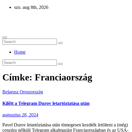
Skip
szo. aug 8th, 2026
to
content
Eurázsia
Home
Címke:
Franciaország
Belarusz
Oroszország
Kilőtt a Telegram Durov letartóztatása után
augusztus 28, 2024
Pavel Durov letartóztatása után tömegesen kezdték letölteni a (még)
cenzúra nélküli Telegram alkalmazást Franciaországban és az USA-