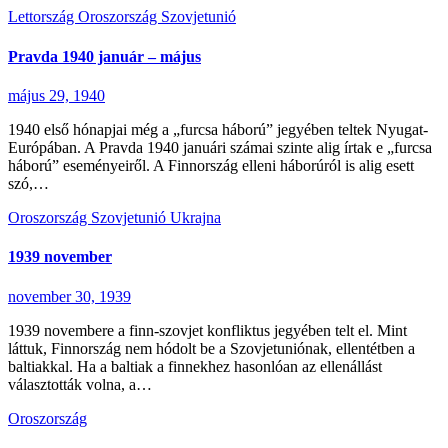
Lettország
Oroszország
Szovjetunió
Pravda 1940 január – május
május 29, 1940
1940 első hónapjai még a „furcsa háború” jegyében teltek Nyugat-
Európában. A Pravda 1940 januári számai szinte alig írtak e „furcsa
háború” eseményeiről. A Finnország elleni háborúról is alig esett
szó,…
Oroszország
Szovjetunió
Ukrajna
1939 november
november 30, 1939
1939 novembere a finn-szovjet konfliktus jegyében telt el. Mint
láttuk, Finnország nem hódolt be a Szovjetuniónak, ellentétben a
baltiakkal. Ha a baltiak a finnekhez hasonlóan az ellenállást
választották volna, a…
Oroszország