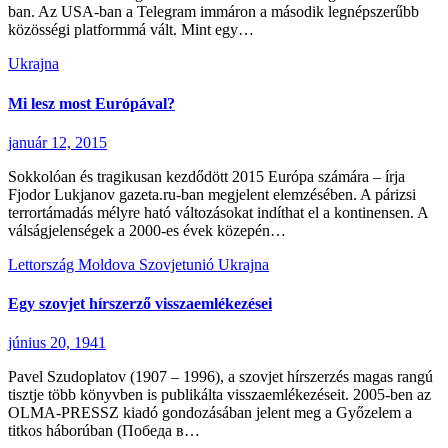
ban. Az USA-ban a Telegram immáron a második legnépszerűbb
közösségi platformmá vált. Mint egy…
Ukrajna
Mi lesz most Európával?
január 12, 2015
Sokkolóan és tragikusan kezdődött 2015 Európa számára – írja
Fjodor Lukjanov gazeta.ru-ban megjelent elemzésében. A párizsi
terrortámadás mélyre ható változásokat indíthat el a kontinensen. A
válságjelenségek a 2000-es évek közepén…
Lettország
Moldova
Szovjetunió
Ukrajna
Egy szovjet hírszerző visszaemlékezései
június 20, 1941
Pavel Szudoplatov (1907 – 1996), a szovjet hírszerzés magas rangú
tisztje több könyvben is publikálta visszaemlékezéseit. 2005-ben az
OLMA-PRESSZ kiadó gondozásában jelent meg a Győzelem a
titkos háborúban (Победа в…