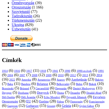
Örményország
(39)
Oroszország
(1 166)
Szovjetunió
(77)
Tadzsikisztán
(26)
Türkmenisztán
(22)
Ukrajna
(829)
Üzbegisztán
(41)
Címkék
(6)
(6)
(11)
(7)
(7)
(6)
(5)
1914
1916
1917
1918
1941
1990
1991
1990-es évek
(9)
(6)
(7)
(12)
(6)
(8)
(5)
(10)
2004
2007
2008
2009
2010
2013
2014
2012
(16)
(6)
(8)
(6)
(6)
(23)
Azerbajdzsán
2022
Amerika
Aresztovics
Azarov
Bakijev
(7)
(11)
(6)
(30)
(5)
(5)
(10)
Belarusz
Baku
Bandera
Biskek
Belkovszkij
Biden
(5)
(7)
(6)
(6)
(11)
Brüsszel
Csecsenföld
Dagesztán
Dmitrij Medvegyev
Brzezinski
(5)
(10)
(33)
(7)
(9)
(5)
Donyeck
Donbassz
Duma
Dusanbe
Dnyeper
Dzsalal-Abad
(6)
(12)
(6)
(9)
Egységes
Dél-Oszétia
Déli Áramlat
Echo Moszkvi
Egyesült Államok
(28)
(42)
(28)
(5)
(5)
EU
Oroszország
Európa
Franciaország
Fidesz
Finnország
(6)
(12)
(15)
(6)
(41)
(5)
Grúzia
Gazprom
Gorbacsov
Groznij
Gyóni Gábor