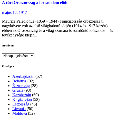
A cári Oroszország a forradalom előtt
május 12, 1917
Maurice Paléologue (1859 – 1944) Franciaország oroszországi
nagykövete volt az első világháború idején (1914 és 1917 között),
ebben az Oroszország és a világ számára is sorsdöntő időszakban, és
tevékenysége idején…
Archívum
Archívum
Országok
Azerbajdzsán
(57)
Belarusz
(92)
Észtország
(28)
Grúzia
(93)
Kazahsztán
(60)
Kirgizisztán
(58)
Lettország
(45)
Litvánia
(50)
Moldova
(52)