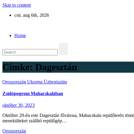
Skip to content
csü. aug 6th, 2026
Eurázsia
Home
Címke:
Dagesztán
Oroszország
Ukrajna
Üzbegisztán
Zsidópogrom Mahacskalában
október 30, 2023
Október 29-én este Dagesztán fővárosa, Mahacskala repülőterén tömegek
menekülteket szállító repülőgép…
Oroszország