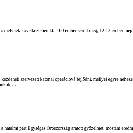
n, melynek következtében kb. 100 ember sérült meg, 12-13 ember meghal
i kezdenek szervezett katonai operációvá fejlődni, mellyel egyre nehez
 tankok,…
 a hatalmi párt Egységes Oroszország aratott győzelmet, mostani eredm