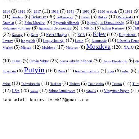
(6)
(6)
(11)
(7)
(7)
(6)
(5)
(9
1914
1916
1917
1918
1941
1990
1991
1990-es évek
(11)
(6)
(30)
(5)
(5)
(10)
(5
Belarusz
Bandera
Biskek
Belkovszkij
Biden
Brzezinski
(12)
(6)
(9)
(28)
E
Egységes Oroszország
Áramlat
Echo Moszkvi
Egyesült Államok
(6)
(6)
(5)
(5)
Ja
ideiglenes kormány
Igazságos Oroszország
II. Miklós
Iszlam Karimov
Kijev
(22)
(6)
(5)
(17)
(6)
(102)
Kirgizisztán
Kazany
Kelet-Ukrajna
KGB
Kelet
(9)
(8)
(17)
(5)
(16)
Lavrov
lengyelek
Lengyelország
Lettország
Lenin
Liberális-Demo
Moszkva
(5)
(12)
(17)
(8)
(120)
(2
NATO
Minszk
Moldova
Molotov
Merkel
(10)
(5)
(25)
(30)
(6)
Orbán Viktor
orosz-ukrán háború
Orosz Birodalom
or
ODKB
Putyin
(6)
(169)
(11)
(7)
(6)
(6)
Prigozsin
Rada
Ramzan Kadirov
Riga
rubel
R
(12)
(11)
(7)
(6)
(8)
(14)
Szíria
Tadzsikisztán
Taskent
Tbiliszi
Timosenko
Trump
Turc
(12)
(20)
(12)
(19)
(5)
(21
USA
Viktor Janukovics
Vlagyimir Putyin
Varsó
Vilnius
kapcsolat: kurucvitezek12@gmail.com