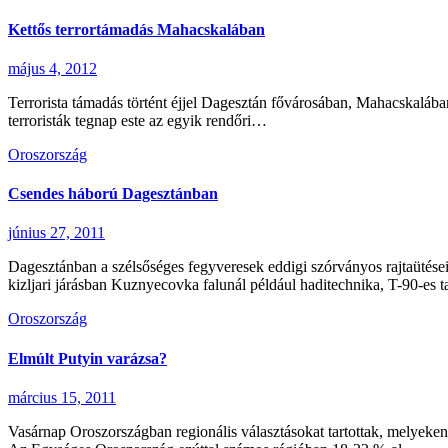
Kettős terrortámadás Mahacskalában
május 4, 2012
Terrorista támadás történt éjjel Dagesztán fővárosában, Mahacskalába
terroristák tegnap este az egyik rendőri…
Oroszország
Csendes háború Dagesztánban
június 27, 2011
Dagesztánban a szélsőséges fegyveresek eddigi szórványos rajtaütése
kizljari járásban Kuznyecovka falunál például haditechnika, T-90-es
Oroszország
Elmúlt Putyin varázsa?
március 15, 2011
Vasárnap Oroszországban regionális választásokat tartottak, melyeken