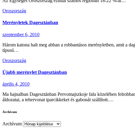
Az Egységes Oroszország ezúttal számos régióban 18-22 %-al…
Oroszország
Merényletek Dagesztánban
szeptember 6, 2010
Három katona halt meg abban a robbantásos merényletben, amit a dages
típusú…
Oroszország
Újabb merénylet Dagesztánban
április 4, 2010
Ma hajnalban Dagesztánban Pervomajszkoje falu közelében felrobbantot
áldozatai, a tehervonat iparcikkeket és gabonát szállított.…
Archívum
Archívum