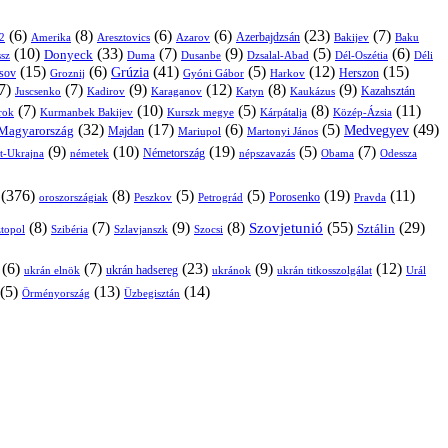
(6)
(8)
(6)
(6)
(23)
(7)
Azerbajdzsán
2
Amerika
Aresztovics
Azarov
Bakijev
Baku
(10)
(33)
(7)
(9)
(5)
(6)
Donyeck
sz
Duma
Dusanbe
Dél-Oszétia
Déli
Dzsalal-Abad
(15)
(6)
(41)
(5)
(12)
(15)
Grúzia
sov
Groznij
Harkov
Herszon
Gyóni Gábor
7)
(7)
(9)
(12)
(8)
(9)
Kazahsztán
Juscsenko
Kadirov
Karaganov
Katyn
Kaukázus
(7)
(10)
(5)
(8)
(11)
árok
Kurmanbek Bakijev
Kárpátalja
Közép-Ázsia
Kurszk megye
(32)
(17)
(6)
(5)
(49)
Medvegyev
Magyarország
Majdan
Mariupol
Martonyi János
(9)
(10)
(19)
(5)
(7)
Németország
t-Ukrajna
németek
Obama
Odessza
népszavazás
(376)
(8)
(5)
(5)
(19)
(11)
Porosenko
oroszországiak
Pravda
Peszkov
Petrográd
(8)
(7)
(9)
(8)
(55)
(29)
Szovjetunió
Sztálin
topol
Szibéria
Szlavjanszk
Szocsi
(6)
(7)
(23)
(9)
(12)
ukrán hadsereg
ukrán elnök
ukránok
ukrán titkosszolgálat
Urál
(5)
(13)
(14)
Örményország
Üzbegisztán