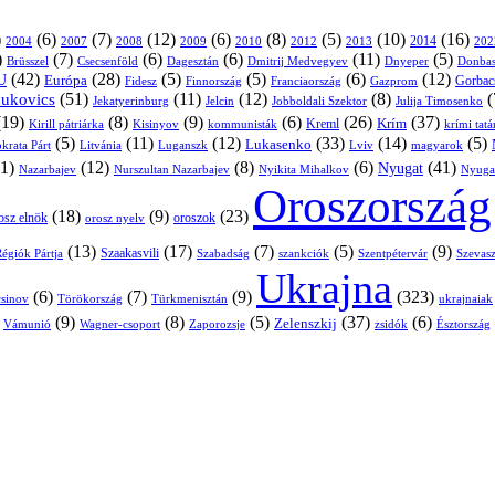
)
(6)
(7)
(12)
(6)
(8)
(5)
(10)
(16)
2004
2007
2008
2009
2010
2013
2014
202
2012
)
(7)
(6)
(6)
(11)
(5)
Brüsszel
Csecsenföld
Dagesztán
Dmitrij Medvegyev
Donbas
Dnyeper
(42)
(28)
(5)
(5)
(6)
(12)
U
Európa
Franciaország
Gazprom
Gorbac
Fidesz
Finnország
(51)
(11)
(12)
(8)
(
nukovics
Jekatyerinburg
Jelcin
Jobboldali Szektor
Julija Timosenko
(19)
(8)
(9)
(6)
(26)
(37)
Krím
Kreml
Kirill pátriárka
Kisinyov
kommunisták
krími tat
(5)
(11)
(12)
(33)
(14)
(5)
Lukasenko
Litvánia
Luganszk
Lviv
krata Párt
magyarok
1)
(12)
(8)
(6)
(41)
Nyugat
Nazarbajev
Nurszultan Nazarbajev
Nyikita Mihalkov
Nyuga
Oroszország
(18)
(9)
(23)
oroszok
osz elnök
orosz nyelv
(13)
(17)
(7)
(5)
(9)
égiók Pártja
Szaakasvili
Szabadság
Szentpétervár
Szevasz
szankciók
Ukrajna
(6)
(7)
(9)
(323)
sinov
Törökország
Türkmenisztán
ukrajnaiak
)
(9)
(8)
(5)
(37)
(6)
Zelenszkij
Vámunió
Wagner-csoport
zsidók
Zaporozsje
Észtország