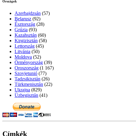
Országok
Azerbajdzsán
(57)
Belarusz
(92)
Észtország
(28)
Grúzia
(93)
Kazahsztán
(60)
Kirgizisztán
(58)
Lettország
(45)
Litvánia
(50)
Moldova
(52)
Örményország
(39)
Oroszország
(1 167)
Szovjetunió
(77)
Tadzsikisztán
(26)
Türkmenisztán
(22)
Ukrajna
(829)
Üzbegisztán
(41)
Címkék