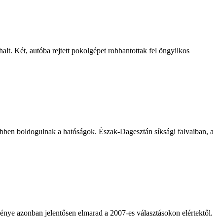
t. Két, autóba rejtett pokolgépet robbantottak fel öngyilkos
ebben boldogulnak a hatóságok. Észak-Dagesztán síksági falvaiban, a
énye azonban jelentősen elmarad a 2007-es választásokon elértektől.