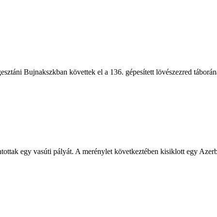
ztáni Bujnakszkban követtek el a 136. gépesített lövészezred táboránál
tak egy vasúti pályát. A merénylet következtében kisiklott egy Azerba