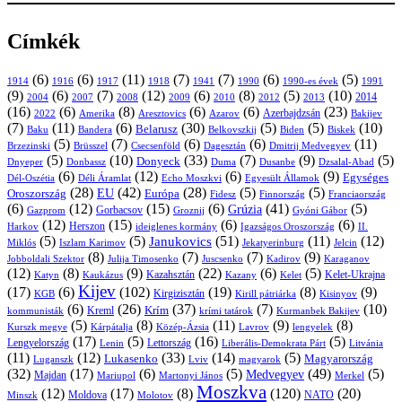
Címkék
(6)
(6)
(11)
(7)
(7)
(6)
(5)
1914
1916
1917
1918
1941
1990
1991
1990-es évek
(9)
(6)
(7)
(12)
(6)
(8)
(5)
(10)
2004
2007
2008
2009
2010
2013
2014
2012
(16)
(6)
(8)
(6)
(6)
(23)
Azerbajdzsán
2022
Amerika
Aresztovics
Azarov
Bakijev
(7)
(11)
(6)
(30)
(5)
(5)
(10)
Belarusz
Baku
Bandera
Biskek
Belkovszkij
Biden
(5)
(7)
(6)
(6)
(11)
Brüsszel
Csecsenföld
Dagesztán
Dmitrij Medvegyev
Brzezinski
(5)
(10)
(33)
(7)
(9)
(5)
Donyeck
Donbassz
Duma
Dusanbe
Dnyeper
Dzsalal-Abad
(6)
(12)
(6)
(9)
Egységes
Dél-Oszétia
Déli Áramlat
Echo Moszkvi
Egyesült Államok
(28)
(42)
(28)
(5)
(5)
EU
Oroszország
Európa
Franciaország
Fidesz
Finnország
(6)
(12)
(15)
(6)
(41)
(5)
Grúzia
Gazprom
Gorbacsov
Groznij
Gyóni Gábor
(12)
(15)
(6)
(6)
Harkov
Herszon
ideiglenes kormány
Igazságos Oroszország
II.
(5)
(5)
(51)
(11)
(12)
Janukovics
Jekatyerinburg
Jelcin
Miklós
Iszlam Karimov
(8)
(7)
(7)
(9)
Jobboldali Szektor
Julija Timosenko
Juscsenko
Kadirov
Karaganov
(12)
(8)
(9)
(22)
(6)
(5)
Kazahsztán
Katyn
Kaukázus
Kazany
Kelet-Ukrajna
Kelet
Kijev
(17)
(6)
(102)
(19)
(8)
(9)
Kirgizisztán
KGB
Kirill pátriárka
Kisinyov
(6)
(26)
(37)
(7)
(10)
Krím
Kreml
kommunisták
krími tatárok
Kurmanbek Bakijev
(5)
(8)
(11)
(9)
(8)
Kárpátalja
Közép-Ázsia
Lavrov
lengyelek
Kurszk megye
(17)
(5)
(16)
(5)
Lengyelország
Lettország
Litvánia
Lenin
Liberális-Demokrata Párt
(11)
(12)
(33)
(14)
(5)
Lukasenko
Magyarország
Luganszk
Lviv
magyarok
(32)
(17)
(6)
(5)
(49)
(5)
Medvegyev
Majdan
Mariupol
Martonyi János
Merkel
Moszkva
(12)
(17)
(8)
(120)
(20)
NATO
Minszk
Moldova
Molotov