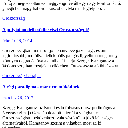
Európa megosztottan és meggyengülve áll egy nagy konfrontáció,
„meglehet, nagy háború” küszöbén. Ma már legfeljebb…
Oroszország
A putyini modell csődbe viszi Oroszországot?
február 26, 2014
Oroszországban immáron jó néhány éve gazdasági, és ami a
legfontosabb, morális-intellektuális pangás figyelhető meg, mely
könnyen degradációvá alakulhat át – írja Szergej Karaganov a
Vedomosztyiban megjelent cikkében. Oroszország a kihívásokra…
Oroszország
Ukrajna
A régi paradigmák már nem működnek
március 26, 2013
Szergej Karaganov, az ismert és befolyásos orosz politológus a
Nyezaviszimaja Gazetának adott interjút a világban és
Oroszországban bekövetkező változásokról, a jövő lehetséges
alternatíváiról. Karaganov szerint a világban most zajló