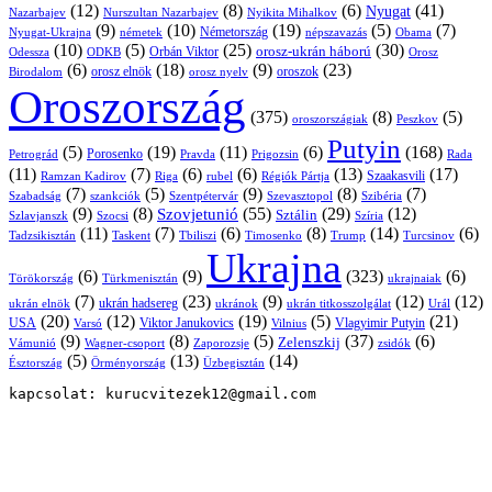
(12)
(8)
(6)
(41)
Nyugat
Nazarbajev
Nurszultan Nazarbajev
Nyikita Mihalkov
(9)
(10)
(19)
(5)
(7)
Németország
Nyugat-Ukrajna
németek
Obama
népszavazás
(10)
(5)
(25)
(30)
Orbán Viktor
orosz-ukrán háború
Odessza
Orosz
ODKB
(6)
(18)
(9)
(23)
orosz elnök
oroszok
Birodalom
orosz nyelv
Oroszország
(375)
(8)
(5)
oroszországiak
Peszkov
Putyin
(5)
(19)
(11)
(6)
(168)
Porosenko
Pravda
Prigozsin
Rada
Petrográd
(11)
(7)
(6)
(6)
(13)
(17)
Ramzan Kadirov
Riga
rubel
Régiók Pártja
Szaakasvili
(7)
(5)
(9)
(8)
(7)
Szabadság
Szentpétervár
Szevasztopol
Szibéria
szankciók
(9)
(8)
(55)
(29)
(12)
Szovjetunió
Sztálin
Szlavjanszk
Szocsi
Szíria
(11)
(7)
(6)
(8)
(14)
(6)
Tadzsikisztán
Taskent
Tbiliszi
Timosenko
Trump
Turcsinov
Ukrajna
(6)
(9)
(323)
(6)
Törökország
Türkmenisztán
ukrajnaiak
(7)
(23)
(9)
(12)
(12)
ukrán hadsereg
ukrán elnök
ukránok
ukrán titkosszolgálat
Urál
(20)
(12)
(19)
(5)
(21)
USA
Viktor Janukovics
Vlagyimir Putyin
Varsó
Vilnius
(9)
(8)
(5)
(37)
(6)
Zelenszkij
Vámunió
Wagner-csoport
zsidók
Zaporozsje
(5)
(13)
(14)
Örményország
Üzbegisztán
Észtország
kapcsolat: kurucvitezek12@gmail.com