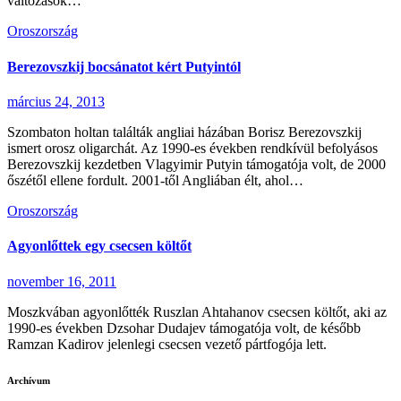
változások…
Oroszország
Berezovszkij bocsánatot kért Putyintól
március 24, 2013
Szombaton holtan találták angliai házában Borisz Berezovszkij
ismert orosz oligarchát. Az 1990-es években rendkívül befolyásos
Berezovszkij kezdetben Vlagyimir Putyin támogatója volt, de 2000
őszétől ellene fordult. 2001-től Angliában élt, ahol…
Oroszország
Agyonlőttek egy csecsen költőt
november 16, 2011
Moszkvában agyonlőtték Ruszlan Ahtahanov csecsen költőt, aki az
1990-es években Dzsohar Dudajev támogatója volt, de később
Ramzan Kadirov jelenlegi csecsen vezető pártfogója lett.
Archívum