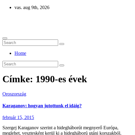
Skip
vas. aug 9th, 2026
to
content
Eurázsia
Home
Címke:
1990-es évek
Oroszország
Karaganov: hogyan jutottunk el idáig?
február 15, 2015
Szergej Karaganov szerint a hidegháborút megnyerő Európa,
meglehet, vesztesként kerül ki a hidegháború utáni korszakból.