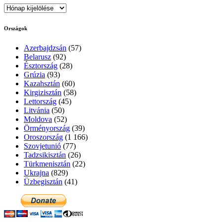
Archívum
Országok
Azerbajdzsán
(57)
Belarusz
(92)
Észtország
(28)
Grúzia
(93)
Kazahsztán
(60)
Kirgizisztán
(58)
Lettország
(45)
Litvánia
(50)
Moldova
(52)
Örményország
(39)
Oroszország
(1 166)
Szovjetunió
(77)
Tadzsikisztán
(26)
Türkmenisztán
(22)
Ukrajna
(829)
Üzbegisztán
(41)