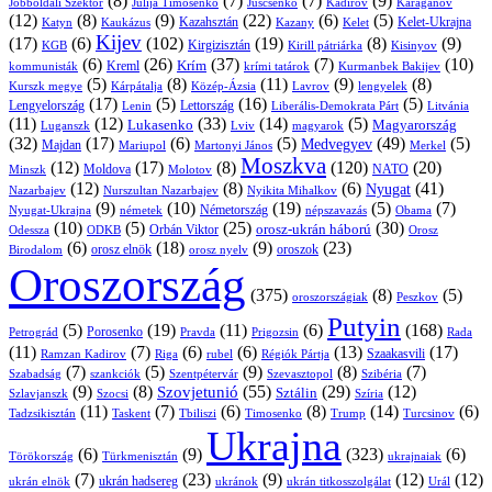
(8)
(7)
(7)
(9)
Jobboldali Szektor
Julija Timosenko
Juscsenko
Kadirov
Karaganov
(12)
(8)
(9)
(22)
(6)
(5)
Kazahsztán
Katyn
Kaukázus
Kazany
Kelet-Ukrajna
Kelet
Kijev
(17)
(6)
(102)
(19)
(8)
(9)
Kirgizisztán
KGB
Kirill pátriárka
Kisinyov
(6)
(26)
(37)
(7)
(10)
Krím
Kreml
kommunisták
krími tatárok
Kurmanbek Bakijev
(5)
(8)
(11)
(9)
(8)
Kárpátalja
Közép-Ázsia
Lavrov
lengyelek
Kurszk megye
(17)
(5)
(16)
(5)
Lengyelország
Lettország
Litvánia
Lenin
Liberális-Demokrata Párt
(11)
(12)
(33)
(14)
(5)
Lukasenko
Magyarország
Luganszk
Lviv
magyarok
(32)
(17)
(6)
(5)
(49)
(5)
Medvegyev
Majdan
Mariupol
Martonyi János
Merkel
Moszkva
(12)
(17)
(8)
(120)
(20)
NATO
Minszk
Moldova
Molotov
(12)
(8)
(6)
(41)
Nyugat
Nazarbajev
Nurszultan Nazarbajev
Nyikita Mihalkov
(9)
(10)
(19)
(5)
(7)
Németország
Nyugat-Ukrajna
németek
Obama
népszavazás
(10)
(5)
(25)
(30)
Orbán Viktor
orosz-ukrán háború
Odessza
Orosz
ODKB
(6)
(18)
(9)
(23)
orosz elnök
oroszok
Birodalom
orosz nyelv
Oroszország
(375)
(8)
(5)
oroszországiak
Peszkov
Putyin
(5)
(19)
(11)
(6)
(168)
Porosenko
Pravda
Prigozsin
Rada
Petrográd
(11)
(7)
(6)
(6)
(13)
(17)
Ramzan Kadirov
Riga
rubel
Régiók Pártja
Szaakasvili
(7)
(5)
(9)
(8)
(7)
Szabadság
Szentpétervár
Szevasztopol
Szibéria
szankciók
(9)
(8)
(55)
(29)
(12)
Szovjetunió
Sztálin
Szlavjanszk
Szocsi
Szíria
(11)
(7)
(6)
(8)
(14)
(6)
Tadzsikisztán
Taskent
Tbiliszi
Timosenko
Trump
Turcsinov
Ukrajna
(6)
(9)
(323)
(6)
Törökország
Türkmenisztán
ukrajnaiak
(7)
(23)
(9)
(12)
(12)
ukrán hadsereg
ukrán elnök
ukránok
ukrán titkosszolgálat
Urál