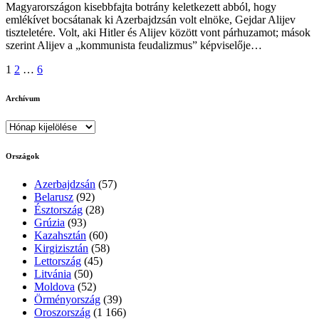
Magyarországon kisebbfajta botrány keletkezett abból, hogy
emlékívet bocsátanak ki Azerbajdzsán volt elnöke, Gejdar Alijev
tiszteletére. Volt, aki Hitler és Alijev között vont párhuzamot; mások
szerint Alijev a „kommunista feudalizmus” képviselője…
Bejegyzések
1
2
…
6
lapozása
Archívum
Archívum
Országok
Azerbajdzsán
(57)
Belarusz
(92)
Észtország
(28)
Grúzia
(93)
Kazahsztán
(60)
Kirgizisztán
(58)
Lettország
(45)
Litvánia
(50)
Moldova
(52)
Örményország
(39)
Oroszország
(1 166)