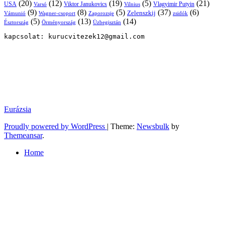
(20)
(12)
(19)
(5)
(21)
USA
Viktor Janukovics
Vlagyimir Putyin
Varsó
Vilnius
(9)
(8)
(5)
(37)
(6)
Zelenszkij
Vámunió
Wagner-csoport
zsidók
Zaporozsje
(5)
(13)
(14)
Örményország
Üzbegisztán
Észtország
kapcsolat: kurucvitezek12@gmail.com
Eurázsia
Proudly powered by WordPress
|
Theme:
Newsbulk
by
Themeansar
.
Home