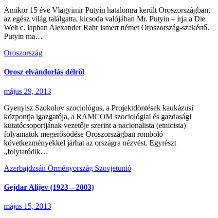
Amikor 15 éve Vlagyimir Putyin hatalomra került Oroszországban,
az egész világ találgatta, kicsoda valójában Mr. Putyin – írja a Die
Welt c. lapban Alexander Rahr ismert német Oroszország-szakértő.
Putyin ma…
Oroszország
Orosz elvándorlás délről
május 29, 2013
Gyenyisz Szokolov szociológus, a Projektdöntések kaukázusi
központja igazgatója, a RAMCOM szociológiai és gazdasági
kutatócsoportjának vezetője szerint a nacionalista (etnicista)
folyamatok megerősödése Oroszországban romboló
következményekkel járhat az országra nézvést. Egyrészt
„folytatódik…
Azerbajdzsán
Örményország
Szovjetunió
Gejdar Alijev (1923 – 2003)
május 15, 2013