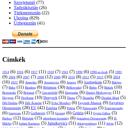
Szovjetunió
(77)
Tadzsikisztán
(26)
Türkmenisztán
(22)
Ukrajna
(829)
Üzbegisztán
(41)
Címkék
(6)
(6)
(11)
(7)
(7)
(6)
(5)
1914
1916
1917
1918
1941
1990
1991
1990-es évek
(9)
(6)
(7)
(12)
(6)
(8)
(5)
(10)
2004
2007
2008
2009
2010
2013
2014
2012
(16)
(6)
(8)
(6)
(6)
(23)
Azerbajdzsán
2022
Amerika
Aresztovics
Azarov
Bakijev
(7)
(11)
(6)
(30)
(5)
(5)
(10)
Belarusz
Baku
Bandera
Biskek
Belkovszkij
Biden
(5)
(7)
(6)
(6)
(11)
Brüsszel
Csecsenföld
Dagesztán
Dmitrij Medvegyev
Brzezinski
(5)
(10)
(33)
(7)
(9)
(5)
Donyeck
Donbassz
Duma
Dusanbe
Dnyeper
Dzsalal-Abad
(6)
(12)
(6)
(9)
Egységes
Dél-Oszétia
Déli Áramlat
Echo Moszkvi
Egyesült Államok
(28)
(42)
(28)
(5)
(5)
EU
Oroszország
Európa
Franciaország
Fidesz
Finnország
(6)
(12)
(15)
(6)
(41)
(5)
Grúzia
Gazprom
Gorbacsov
Groznij
Gyóni Gábor
(12)
(15)
(6)
(6)
Harkov
Herszon
ideiglenes kormány
Igazságos Oroszország
II.
(5)
(5)
(51)
(11)
(12)
Janukovics
Jekatyerinburg
Jelcin
Miklós
Iszlam Karimov