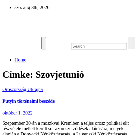
Skip
szo. aug 8th, 2026
to
content
Eurázsia
Home
Címke:
Szovjetunió
Oroszország
Ukrajna
Putyin történelmi beszéde
október 1, 2022
Szeptember 30-án a moszkvai Kremlben a teljes orosz politikai elit
részvétele mellett került sor azon szerződések aláírására, melyek
alapján a Donyecki Népköztársaság, a Luganszki Népköztársaság,