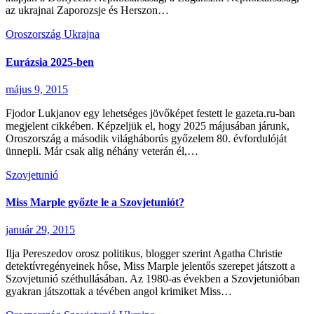
az ukrajnai Zaporozsje és Herszon…
Oroszország
Ukrajna
Eurázsia 2025-ben
május 9, 2015
Fjodor Lukjanov egy lehetséges jövőképet festett le gazeta.ru-ban
megjelent cikkében. Képzeljük el, hogy 2025 májusában járunk,
Oroszország a második világháborús győzelem 80. évfordulóját
ünnepli. Már csak alig néhány veterán él,…
Szovjetunió
Miss Marple győzte le a Szovjetuniót?
január 29, 2015
Ilja Pereszedov orosz politikus, blogger szerint Agatha Christie
detektívregényeinek hőse, Miss Marple jelentős szerepet játszott a
Szovjetunió széthullásában. Az 1980-as években a Szovjetunióban
gyakran játszottak a tévében angol krimiket Miss…