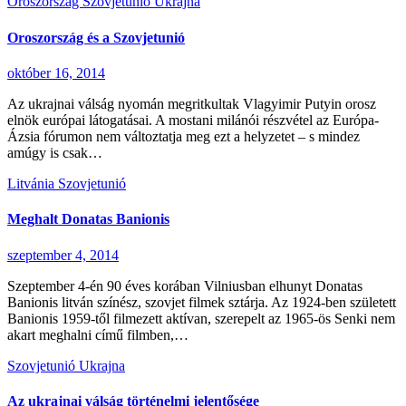
Oroszország
Szovjetunió
Ukrajna
Oroszország és a Szovjetunió
október 16, 2014
Az ukrajnai válság nyomán megritkultak Vlagyimir Putyin orosz
elnök európai látogatásai. A mostani milánói részvétel az Európa-
Ázsia fórumon nem változtatja meg ezt a helyzetet – s mindez
amúgy is csak…
Litvánia
Szovjetunió
Meghalt Donatas Banionis
szeptember 4, 2014
Szeptember 4-én 90 éves korában Vilniusban elhunyt Donatas
Banionis litván színész, szovjet filmek sztárja. Az 1924-ben született
Banionis 1959-től filmezett aktívan, szerepelt az 1965-ös Senki nem
akart meghalni című filmben,…
Szovjetunió
Ukrajna
Az ukrajnai válság történelmi jelentősége