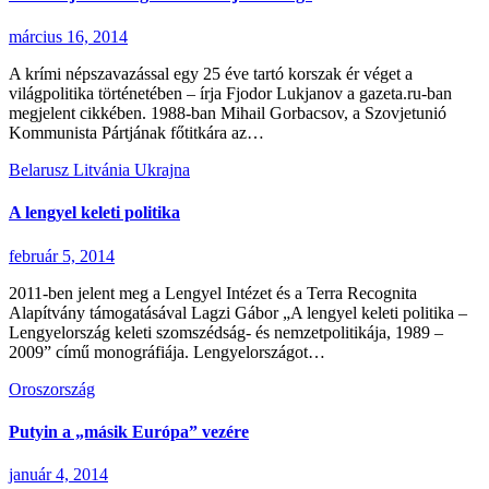
március 16, 2014
A krími népszavazással egy 25 éve tartó korszak ér véget a
világpolitika történetében – írja Fjodor Lukjanov a gazeta.ru-ban
megjelent cikkében. 1988-ban Mihail Gorbacsov, a Szovjetunió
Kommunista Pártjának főtitkára az…
Belarusz
Litvánia
Ukrajna
A lengyel keleti politika
február 5, 2014
2011-ben jelent meg a Lengyel Intézet és a Terra Recognita
Alapítvány támogatásával Lagzi Gábor „A lengyel keleti politika –
Lengyelország keleti szomszédság- és nemzetpolitikája, 1989 –
2009” című monográfiája. Lengyelországot…
Oroszország
Putyin a „másik Európa” vezére
január 4, 2014