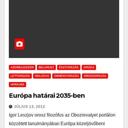
AZERBAJDZSÁN
BELARUSZ
ÉSZTORSZÁG
GRÚZIA
LETTORSZÁG
MOLDOVA
ÖRMÉNYORSZÁG
OROSZORSZÁG
UKRAJNA
Európa határai 2035-ben
JÚLIUS 13, 2012
Igor Leszjov orosz filozófus az Obozrevatyel portálon
közzétett tanulmányában Európa közeljövőbeni