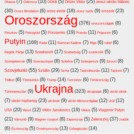
(7)
(10)
(5)
(25)
orosz-ukrán háború
Orbán Viktor
Obama
Odessza
ODKB
(30)
(6)
(18)
(9)
(23)
orosz elnök
oroszok
Orosz Birodalom
orosz nyelv
Oroszország
(376)
(8)
oroszországiak
(5)
(5)
(19)
(11)
(6)
Porosenko
Peszkov
Petrográd
Pravda
Prigozsin
Putyin
(169)
(11)
(7)
(6)
(6)
Rada
Ramzan Kadirov
Riga
rubel
(13)
(17)
(7)
(5)
Szaakasvili
Régiók Pártja
Szabadság
szankciók
(9)
(8)
(7)
(9)
(8)
Szentpétervár
Szevasztopol
Szibéria
Szlavjanszk
Szocsi
Szovjetunió
(55)
(29)
(12)
(11)
(7)
Sztálin
Szíria
Tadzsikisztán
Taskent
(6)
(8)
(14)
(6)
(7)
Tbiliszi
Timosenko
Trump
Turcsinov
Törökország
Ukrajna
(9)
(323)
(6)
Türkmenisztán
ukrajnaiak
ukrán elnök
(7)
(23)
(9)
(12)
(12)
ukrán hadsereg
ukránok
ukrán titkosszolgálat
Urál
(20)
(12)
(19)
(5)
USA
Viktor Janukovics
Vlagyimir Putyin
Varsó
Vilnius
(21)
(9)
(8)
(5)
(37)
Zelenszkij
Vámunió
Wagner-csoport
Zaporozsje
zsidók
(6)
(5)
(13)
(14)
Észtország
Örményország
Üzbegisztán