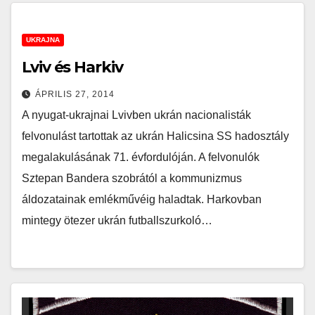
UKRAJNA
Lviv és Harkiv
ÁPRILIS 27, 2014
A nyugat-ukrajnai Lvivben ukrán nacionalisták
felvonulást tartottak az ukrán Halicsina SS hadosztály
megalakulásának 71. évfordulóján. A felvonulók
Sztepan Bandera szobrától a kommunizmus
áldozatainak emlékművéig haladtak. Harkovban
mintegy ötezer ukrán futballszurkoló…