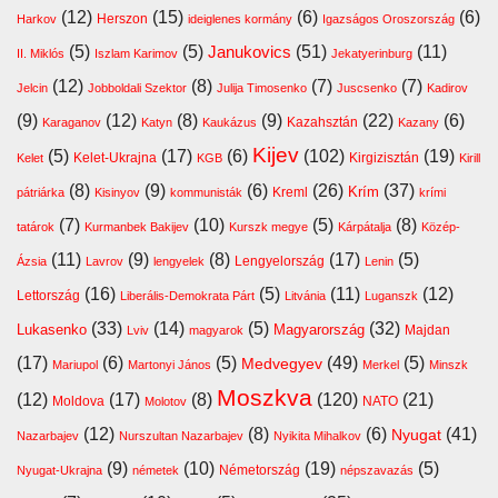
(12)
(15)
(6)
(6)
Harkov
Herszon
ideiglenes kormány
Igazságos Oroszország
(5)
(5)
(51)
(11)
Janukovics
II. Miklós
Iszlam Karimov
Jekatyerinburg
(12)
(8)
(7)
(7)
Jelcin
Jobboldali Szektor
Julija Timosenko
Juscsenko
Kadirov
(9)
(12)
(8)
(9)
(22)
(6)
Kazahsztán
Karaganov
Katyn
Kaukázus
Kazany
Kijev
(5)
(17)
(6)
(102)
(19)
Kelet-Ukrajna
Kirgizisztán
Kelet
KGB
Kirill
(8)
(9)
(6)
(26)
(37)
Krím
Kreml
pátriárka
Kisinyov
kommunisták
krími
(7)
(10)
(5)
(8)
tatárok
Kurmanbek Bakijev
Kurszk megye
Kárpátalja
Közép-
(11)
(9)
(8)
(17)
(5)
Lengyelország
Ázsia
Lavrov
lengyelek
Lenin
(16)
(5)
(11)
(12)
Lettország
Liberális-Demokrata Párt
Litvánia
Luganszk
(33)
(14)
(5)
(32)
Lukasenko
Magyarország
Majdan
Lviv
magyarok
(17)
(6)
(5)
(49)
(5)
Medvegyev
Mariupol
Martonyi János
Merkel
Minszk
Moszkva
(12)
(17)
(8)
(120)
(21)
Moldova
NATO
Molotov
(12)
(8)
(6)
(41)
Nyugat
Nazarbajev
Nurszultan Nazarbajev
Nyikita Mihalkov
(9)
(10)
(19)
(5)
Németország
Nyugat-Ukrajna
németek
népszavazás