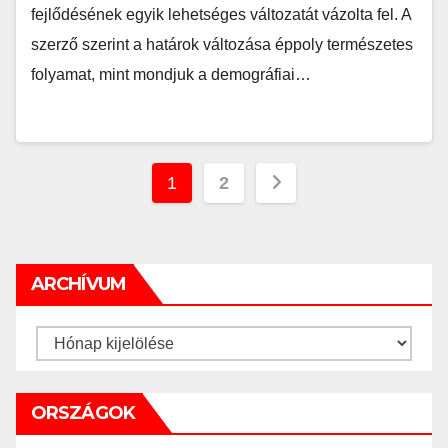
fejlődésének egyik lehetséges változatát vázolta fel. A
szerző szerint a határok változása éppoly természetes
folyamat, mint mondjuk a demográfiai…
Bejegyzés
1
2
navigáció
ARCHÍVUM
Archívum
ORSZÁGOK