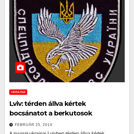
UKRAJNA
Lviv: térden állva kértek
bocsánatot a berkutosok
FEBRUÁR 25, 2014
A nyugat-ukrajnai Lvivben térden állva kértek