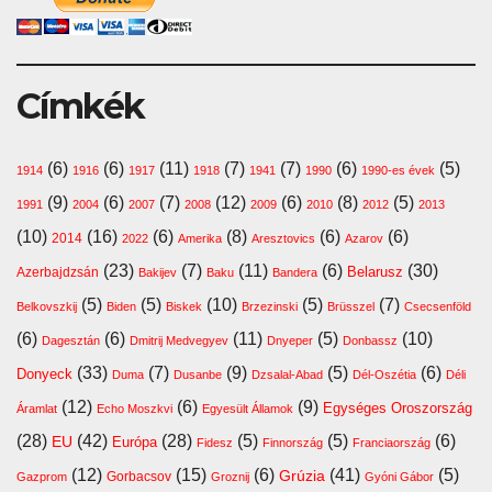
Címkék
(6)
(6)
(11)
(7)
(7)
(6)
(5)
1914
1916
1917
1918
1941
1990
1990-es évek
(9)
(6)
(7)
(12)
(6)
(8)
(5)
1991
2004
2007
2008
2009
2010
2012
2013
(10)
(16)
(6)
(8)
(6)
(6)
2014
2022
Amerika
Aresztovics
Azarov
(23)
(7)
(11)
(6)
(30)
Belarusz
Azerbajdzsán
Bakijev
Baku
Bandera
(5)
(5)
(10)
(5)
(7)
Belkovszkij
Biden
Biskek
Brzezinski
Brüsszel
Csecsenföld
(6)
(6)
(11)
(5)
(10)
Dagesztán
Dmitrij Medvegyev
Dnyeper
Donbassz
(33)
(7)
(9)
(5)
(6)
Donyeck
Duma
Dusanbe
Dzsalal-Abad
Dél-Oszétia
Déli
(12)
(6)
(9)
Egységes Oroszország
Áramlat
Echo Moszkvi
Egyesült Államok
(28)
(42)
(28)
(5)
(5)
(6)
EU
Európa
Fidesz
Finnország
Franciaország
(12)
(15)
(6)
(41)
(5)
Grúzia
Gazprom
Gorbacsov
Groznij
Gyóni Gábor