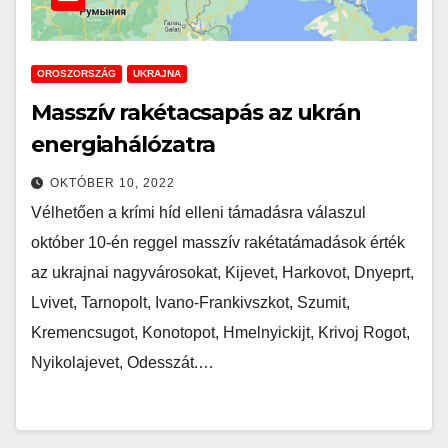
OROSZORSZÁG
UKRAJNA
Masszív rakétacsapás az ukrán
energiahálózatra
OKTÓBER 10, 2022
Vélhetően a krími híd elleni támadásra válaszul
október 10-én reggel masszív rakétatámadások érték
az ukrajnai nagyvárosokat, Kijevet, Harkovot, Dnyeprt,
Lvivet, Tarnopolt, Ivano-Frankivszkot, Szumit,
Kremencsugot, Konotopot, Hmelnyickijt, Krivoj Rogot,
Nyikolajevet, Odesszát.…