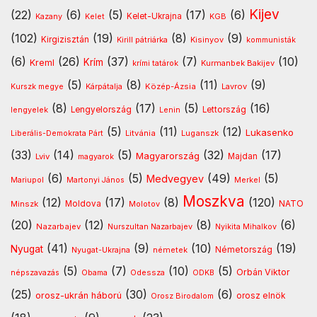
Kijev
(22)
(6)
(5)
(17)
(6)
Kelet-Ukrajna
Kazany
Kelet
KGB
(102)
(19)
(8)
(9)
Kirgizisztán
Kirill pátriárka
Kisinyov
kommunisták
(6)
(26)
(37)
(7)
(10)
Krím
Kreml
Kurmanbek Bakijev
krími tatárok
(5)
(8)
(11)
(9)
Kárpátalja
Közép-Ázsia
Lavrov
Kurszk megye
(8)
(17)
(5)
(16)
lengyelek
Lengyelország
Lettország
Lenin
(5)
(11)
(12)
Lukasenko
Litvánia
Luganszk
Liberális-Demokrata Párt
(33)
(14)
(5)
(32)
(17)
Magyarország
Lviv
Majdan
magyarok
(6)
(5)
(49)
(5)
Medvegyev
Mariupol
Martonyi János
Merkel
Moszkva
(12)
(17)
(8)
(120)
NATO
Minszk
Moldova
Molotov
(20)
(12)
(8)
(6)
Nazarbajev
Nurszultan Nazarbajev
Nyikita Mihalkov
(41)
(9)
(10)
(19)
Nyugat
Nyugat-Ukrajna
németek
Németország
(5)
(7)
(10)
(5)
Orbán Viktor
Odessza
népszavazás
Obama
ODKB
(25)
(30)
(6)
orosz-ukrán háború
orosz elnök
Orosz Birodalom