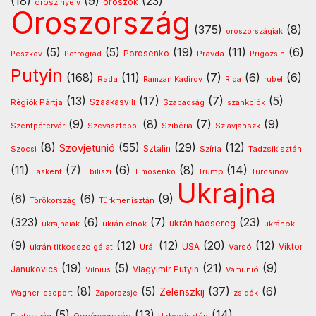
(18)
(9)
(23)
oroszok
orosz nyelv
Oroszország
(375)
(8)
oroszországiak
(5)
(5)
(19)
(11)
(6)
Porosenko
Pravda
Peszkov
Petrográd
Prigozsin
Putyin
(168)
(11)
(7)
(6)
(6)
Rada
Ramzan Kadirov
Riga
rubel
(13)
(17)
(7)
(5)
Régiók Pártja
Szaakasvili
Szabadság
szankciók
(9)
(8)
(7)
(9)
Szentpétervár
Szevasztopol
Szlavjanszk
Szibéria
(8)
(55)
(29)
(12)
Szovjetunió
Sztálin
Szocsi
Szíria
Tadzsikisztán
(11)
(7)
(6)
(8)
(14)
Timosenko
Trump
Taskent
Tbiliszi
Turcsinov
Ukrajna
(6)
(6)
(9)
Türkmenisztán
Törökország
(323)
(6)
(7)
(23)
ukrán hadsereg
ukránok
ukrajnaiak
ukrán elnök
(9)
(12)
(12)
(20)
(12)
USA
ukrán titkosszolgálat
Urál
Varsó
Viktor
(19)
(5)
(21)
(9)
Vlagyimir Putyin
Janukovics
Vámunió
Vilnius
(8)
(5)
(37)
(6)
Zelenszkij
Wagner-csoport
Zaporozsje
zsidók
(5)
(13)
(14)
Örményország
Üzbegisztán