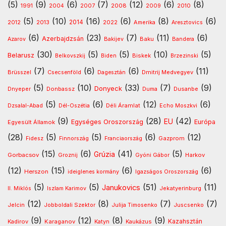
(5)
(9)
(6)
(7)
(12)
(6)
(8)
1991
2008
2010
2004
2007
2009
(5)
(10)
(16)
(6)
(8)
(6)
2013
2014
Amerika
2012
2022
Aresztovics
(6)
(23)
(7)
(11)
(6)
Azerbajdzsán
Baku
Azarov
Bakijev
Bandera
(30)
(5)
(5)
(10)
(5)
Belarusz
Biskek
Belkovszkij
Biden
Brzezinski
(7)
(6)
(6)
(11)
Dmitrij Medvegyev
Brüsszel
Csecsenföld
Dagesztán
(5)
(10)
(33)
(7)
(9)
Donyeck
Donbassz
Dusanbe
Dnyeper
Duma
(5)
(6)
(12)
(6)
Déli Áramlat
Dzsalal-Abad
Dél-Oszétia
Echo Moszkvi
(9)
(28)
(42)
EU
Egységes Oroszország
Európa
Egyesült Államok
(28)
(5)
(5)
(6)
(12)
Gazprom
Fidesz
Finnország
Franciaország
(15)
(6)
(41)
(5)
Grúzia
Gorbacsov
Harkov
Groznij
Gyóni Gábor
(12)
(15)
(6)
(6)
Herszon
ideiglenes kormány
Igazságos Oroszország
(5)
(5)
(51)
(11)
Janukovics
Jekatyerinburg
II. Miklós
Iszlam Karimov
(12)
(8)
(7)
(7)
Jelcin
Jobboldali Szektor
Julija Timosenko
Juscsenko
(9)
(12)
(8)
(9)
Kazahsztán
Kadirov
Karaganov
Katyn
Kaukázus