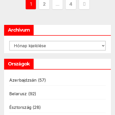
Bejegyzések
1
2
…
4
lapozása
Archívum
Archívum
Országok
Azerbajdzsán
(57)
Belarusz
(92)
Észtország
(28)