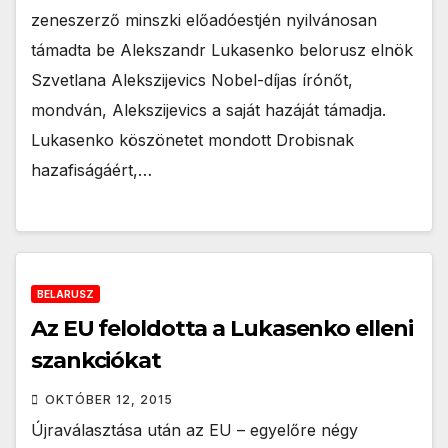
zeneszerző minszki előadóestjén nyilvánosan
támadta be Alekszandr Lukasenko belorusz elnök
Szvetlana Alekszijevics Nobel-díjas írónőt,
mondván, Alekszijevics a saját hazáját támadja.
Lukasenko köszönetet mondott Drobisnak
hazafiságáért,…
BELARUSZ
Az EU feloldotta a Lukasenko elleni
szankciókat
OKTÓBER 12, 2015
Újraválasztása után az EU – egyelőre négy