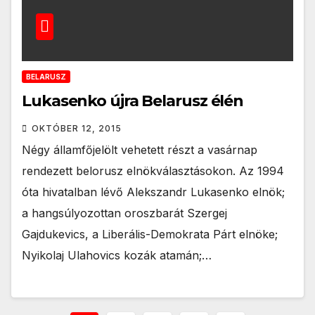
BELARUSZ
Lukasenko újra Belarusz élén
OKTÓBER 12, 2015
Négy államfőjelölt vehetett részt a vasárnap
rendezett belorusz elnökválasztásokon. Az 1994
óta hivatalban lévő Alekszandr Lukasenko elnök;
a hangsúlyozottan oroszbarát Szergej
Gajdukevics, a Liberális-Demokrata Párt elnöke;
Nyikolaj Ulahovics kozák atamán;…