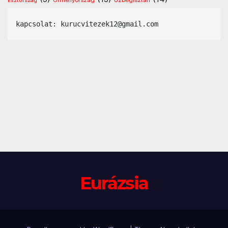
Észtország
kapcsolat: kurucvitezek12@gmail.com
Eurázsia