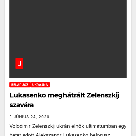
BELARUSZ
UKRAJNA
Lukasenko meghátrált Zelenszkij
szavára
JÚNIUS 24, 2026
Volodimir Zelenszkij ukrán elnök ultimátumban egy
hetet adott Alekszandr Lukasenko belorusz