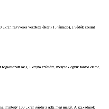
 ukrán fegyveres vesztette életét (15 támadó), a védők szerint
rvet fogalmazott meg Ukrajna számára, melynek egyik fontos eleme,
sevónál mintegy 100 ukrán gárdista adta meg magát. A szakadárok