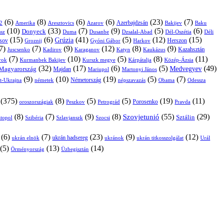
(6)
(8)
(6)
(6)
(23)
(7)
Azerbajdzsán
2
Amerika
Aresztovics
Azarov
Bakijev
Baku
(10)
(33)
(7)
(9)
(5)
(6)
Donyeck
sz
Duma
Dusanbe
Dél-Oszétia
Déli
Dzsalal-Abad
(15)
(6)
(41)
(5)
(12)
(15)
Grúzia
sov
Groznij
Harkov
Herszon
Gyóni Gábor
7)
(7)
(9)
(12)
(8)
(9)
Kazahsztán
Juscsenko
Kadirov
Karaganov
Katyn
Kaukázus
(7)
(10)
(5)
(8)
(11)
árok
Kurmanbek Bakijev
Kárpátalja
Közép-Ázsia
Kurszk megye
(32)
(17)
(6)
(5)
(49)
Medvegyev
Magyarország
Majdan
Mariupol
Martonyi János
(9)
(10)
(19)
(5)
(7)
Németország
t-Ukrajna
németek
Obama
Odessza
népszavazás
(375)
(8)
(5)
(5)
(19)
(11)
Porosenko
oroszországiak
Pravda
Peszkov
Petrográd
(8)
(7)
(9)
(8)
(55)
(29)
Szovjetunió
Sztálin
topol
Szibéria
Szlavjanszk
Szocsi
(6)
(7)
(23)
(9)
(12)
ukrán hadsereg
ukrán elnök
ukránok
ukrán titkosszolgálat
Urál
(5)
(13)
(14)
Örményország
Üzbegisztán