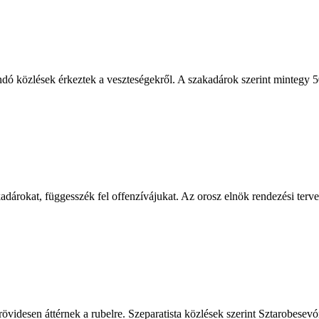
dó közlések érkeztek a veszteségekről. A szakadárok szerint mintegy 50
akadárokat, függesszék fel offenzívájukat. Az orosz elnök rendezési te
tek rövidesen áttérnek a rubelre. Szeparatista közlések szerint Sztarobe