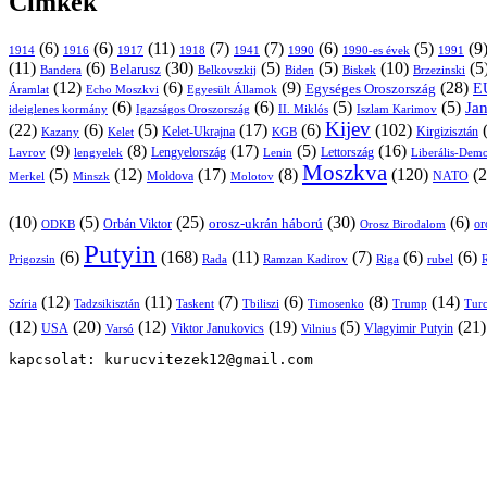
Címkék
(6)
(6)
(11)
(7)
(7)
(6)
(5)
(9
1914
1916
1917
1918
1941
1990
1991
1990-es évek
(11)
(6)
(30)
(5)
(5)
(10)
(5
Belarusz
Bandera
Biskek
Belkovszkij
Biden
Brzezinski
(12)
(6)
(9)
(28)
E
Egységes Oroszország
Áramlat
Echo Moszkvi
Egyesült Államok
(6)
(6)
(5)
(5)
Ja
ideiglenes kormány
Igazságos Oroszország
II. Miklós
Iszlam Karimov
Kijev
(22)
(6)
(5)
(17)
(6)
(102)
Kirgizisztán
Kazany
Kelet-Ukrajna
KGB
Kelet
(9)
(8)
(17)
(5)
(16)
Lavrov
lengyelek
Lengyelország
Lettország
Lenin
Liberális-Demo
Moszkva
(5)
(12)
(17)
(8)
(120)
(2
NATO
Minszk
Moldova
Molotov
Merkel
(10)
(5)
(25)
(30)
(6)
Orbán Viktor
orosz-ukrán háború
or
Orosz Birodalom
ODKB
Putyin
(6)
(168)
(11)
(7)
(6)
(6)
Prigozsin
Rada
Ramzan Kadirov
Riga
rubel
R
(12)
(11)
(7)
(6)
(8)
(14)
Szíria
Tadzsikisztán
Taskent
Tbiliszi
Timosenko
Trump
Turc
(12)
(20)
(12)
(19)
(5)
(21
USA
Viktor Janukovics
Vlagyimir Putyin
Varsó
Vilnius
kapcsolat: kurucvitezek12@gmail.com