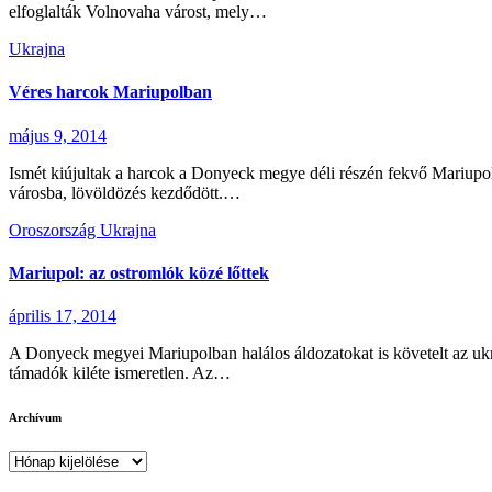
elfoglalták Volnovaha várost, mely…
Ukrajna
Véres harcok Mariupolban
május 9, 2014
Ismét kiújultak a harcok a Donyeck megye déli részén fekvő Mariupolb
városba, lövöldözés kezdődött.…
Oroszország
Ukrajna
Mariupol: az ostromlók közé lőttek
április 17, 2014
A Donyeck megyei Mariupolban halálos áldozatokat is követelt az uk
támadók kiléte ismeretlen. Az…
Archívum
Archívum