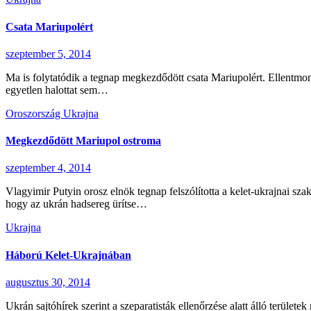
Csata Mariupolért
szeptember 5, 2014
Ma is folytatódik a tegnap megkezdődött csata Mariupolért. Ellentmon
egyetlen halottat sem…
Oroszország
Ukrajna
Megkezdődött Mariupol ostroma
szeptember 4, 2014
Vlagyimir Putyin orosz elnök tegnap felszólította a kelet-ukrajnai sz
hogy az ukrán hadsereg ürítse…
Ukrajna
Háború Kelet-Ukrajnában
augusztus 30, 2014
Ukrán sajtóhírek szerint a szeparatisták ellenőrzése alatt álló terüle