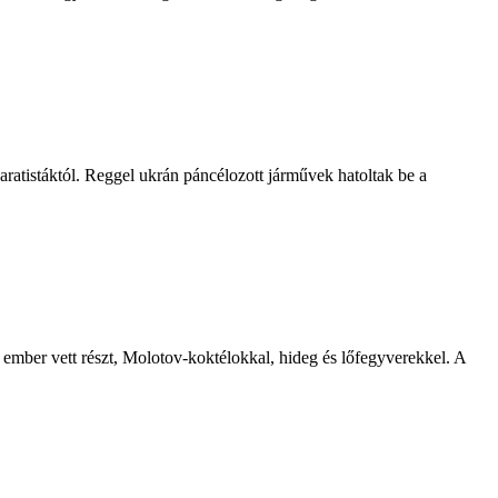
ratistáktól. Reggel ukrán páncélozott járművek hatoltak be a
mber vett részt, Molotov-koktélokkal, hideg és lőfegyverekkel. A