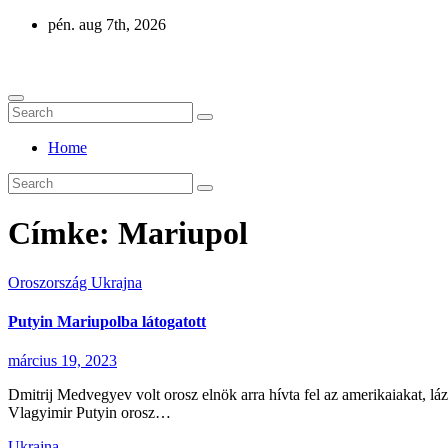
Skip
pén. aug 7th, 2026
to
Eurázsia
content
Home
Címke:
Mariupol
Oroszország
Ukrajna
Putyin Mariupolba látogatott
március 19, 2023
Dmitrij Medvegyev volt orosz elnök arra hívta fel az amerikaiakat, lá
Vlagyimir Putyin orosz…
Ukrajna