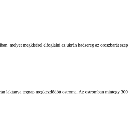
an, melyet megkísérel elfoglalni az ukrán hadsereg az oroszbarát szepa
rán laktanya tegnap megkezdődött ostroma. Az ostromban mintegy 300 e