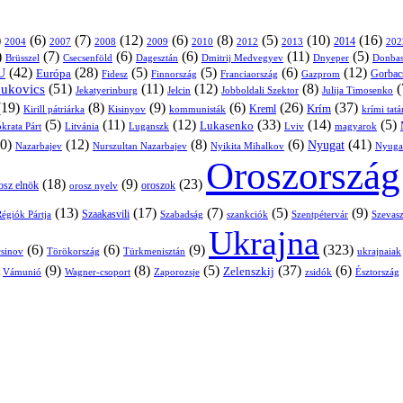
)
(6)
(7)
(12)
(6)
(8)
(5)
(10)
(16)
2004
2007
2008
2009
2010
2013
2014
202
2012
)
(7)
(6)
(6)
(11)
(5)
Brüsszel
Csecsenföld
Dagesztán
Dmitrij Medvegyev
Donbas
Dnyeper
(42)
(28)
(5)
(5)
(6)
(12)
U
Európa
Franciaország
Gazprom
Gorbac
Fidesz
Finnország
(51)
(11)
(12)
(8)
(
nukovics
Jekatyerinburg
Jelcin
Jobboldali Szektor
Julija Timosenko
(19)
(8)
(9)
(6)
(26)
(37)
Krím
Kreml
Kirill pátriárka
Kisinyov
kommunisták
krími tat
(5)
(11)
(12)
(33)
(14)
(5)
Lukasenko
Litvánia
Luganszk
Lviv
krata Párt
magyarok
0)
(12)
(8)
(6)
(41)
Nyugat
Nazarbajev
Nurszultan Nazarbajev
Nyikita Mihalkov
Nyuga
Oroszország
(18)
(9)
(23)
osz elnök
oroszok
orosz nyelv
(13)
(17)
(7)
(5)
(9)
égiók Pártja
Szaakasvili
Szabadság
Szentpétervár
Szevasz
szankciók
Ukrajna
(6)
(6)
(9)
(323)
sinov
Törökország
Türkmenisztán
ukrajnaiak
)
(9)
(8)
(5)
(37)
(6)
Zelenszkij
Vámunió
Wagner-csoport
zsidók
Zaporozsje
Észtország