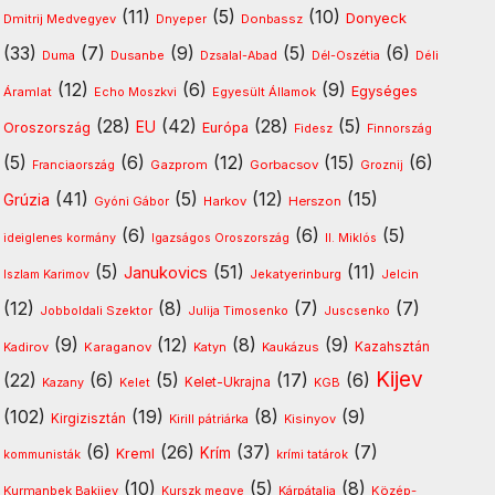
(11)
(5)
(10)
Donyeck
Dmitrij Medvegyev
Donbassz
Dnyeper
(33)
(7)
(9)
(5)
(6)
Dusanbe
Déli
Duma
Dzsalal-Abad
Dél-Oszétia
(12)
(6)
(9)
Egységes
Áramlat
Egyesült Államok
Echo Moszkvi
(28)
(42)
(28)
(5)
EU
Oroszország
Európa
Fidesz
Finnország
(5)
(6)
(12)
(15)
(6)
Gazprom
Gorbacsov
Franciaország
Groznij
(41)
(5)
(12)
(15)
Grúzia
Harkov
Herszon
Gyóni Gábor
(6)
(6)
(5)
ideiglenes kormány
Igazságos Oroszország
II. Miklós
(5)
(51)
(11)
Janukovics
Jekatyerinburg
Jelcin
Iszlam Karimov
(12)
(8)
(7)
(7)
Jobboldali Szektor
Julija Timosenko
Juscsenko
(9)
(12)
(8)
(9)
Kazahsztán
Kadirov
Karaganov
Katyn
Kaukázus
Kijev
(22)
(6)
(5)
(17)
(6)
Kelet-Ukrajna
Kazany
Kelet
KGB
(102)
(19)
(8)
(9)
Kirgizisztán
Kirill pátriárka
Kisinyov
(6)
(26)
(37)
(7)
Krím
Kreml
kommunisták
krími tatárok
(10)
(5)
(8)
Kurmanbek Bakijev
Kárpátalja
Közép-
Kurszk megye