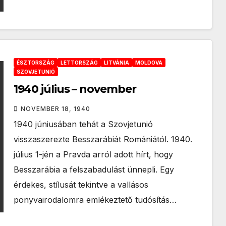
ÉSZTORSZÁG
LETTORSZÁG
LITVÁNIA
MOLDOVA
SZOVJETUNIÓ
1940 július – november
NOVEMBER 18, 1940
1940 júniusában tehát a Szovjetunió
visszaszerezte Besszarábiát Romániától. 1940.
július 1-jén a Pravda arról adott hírt, hogy
Besszarábia a felszabadulást ünnepli. Egy
érdekes, stílusát tekintve a vallásos
ponyvairodalomra emlékeztető tudósítás…