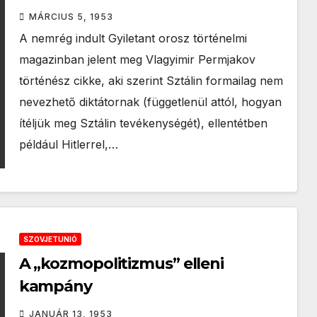
MÁRCIUS 5, 1953
A nemrég indult Gyiletant orosz történelmi
magazinban jelent meg Vlagyimir Permjakov
történész cikke, aki szerint Sztálin formailag nem
nevezhető diktátornak (függetlenül attól, hogyan
ítéljük meg Sztálin tevékenységét), ellentétben
például Hitlerrel,…
SZOVJETUNIÓ
A „kozmopolitizmus” elleni
kampány
JANUÁR 13, 1953