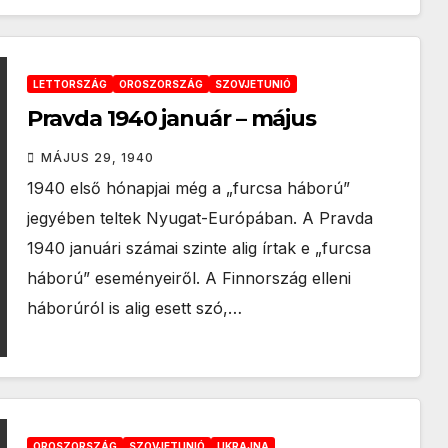
LETTORSZÁG
OROSZORSZÁG
SZOVJETUNIÓ
Pravda 1940 január – május
MÁJUS 29, 1940
1940 első hónapjai még a „furcsa háború”
jegyében teltek Nyugat-Európában. A Pravda
1940 januári számai szinte alig írtak e „furcsa
háború” eseményeiről. A Finnország elleni
háborúról is alig esett szó,…
OROSZORSZÁG
SZOVJETUNIÓ
UKRAJNA