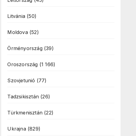
Lettország
(45)
Litvánia
(50)
Moldova
(52)
Örményország
(39)
Oroszország
(1 166)
Szovjetunió
(77)
Tadzsikisztán
(26)
Türkmenisztán
(22)
Ukrajna
(829)