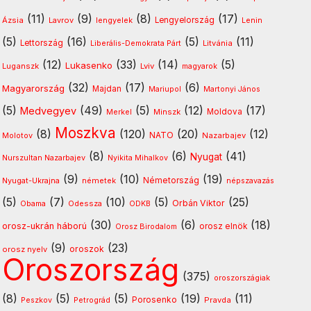
(11)
(9)
(8)
(17)
Ázsia
Lavrov
lengyelek
Lengyelország
Lenin
(5)
(16)
(5)
(11)
Lettország
Litvánia
Liberális-Demokrata Párt
(12)
(33)
(14)
(5)
Lukasenko
Luganszk
Lviv
magyarok
(32)
(17)
(6)
Magyarország
Majdan
Mariupol
Martonyi János
(5)
(49)
(5)
(12)
(17)
Medvegyev
Minszk
Moldova
Merkel
Moszkva
(8)
(120)
(20)
(12)
NATO
Molotov
Nazarbajev
(8)
(6)
(41)
Nyugat
Nurszultan Nazarbajev
Nyikita Mihalkov
(9)
(10)
(19)
Nyugat-Ukrajna
németek
Németország
népszavazás
(5)
(7)
(10)
(5)
(25)
Orbán Viktor
Odessza
Obama
ODKB
(30)
(6)
(18)
orosz-ukrán háború
orosz elnök
Orosz Birodalom
(9)
(23)
oroszok
orosz nyelv
Oroszország
(375)
oroszországiak
(8)
(5)
(5)
(19)
(11)
Porosenko
Pravda
Peszkov
Petrográd