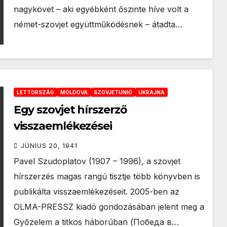
nagykövet – aki egyébként őszinte híve volt a
német-szovjet együttműködésnek – átadta…
LETTORSZÁG
MOLDOVA
SZOVJETUNIÓ
UKRAJNA
Egy szovjet hírszerző
visszaemlékezései
JÚNIUS 20, 1941
Pavel Szudoplatov (1907 – 1996), a szovjet
hírszerzés magas rangú tisztje több könyvben is
publikálta visszaemlékezéseit. 2005-ben az
OLMA-PRESSZ kiadó gondozásában jelent meg a
Győzelem a titkos háborúban (Победа в…