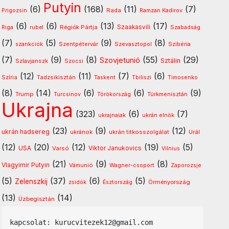
Putyin
(6)
(168)
(11)
(7)
Rada
Prigozsin
Ramzan Kadirov
(6)
(6)
(13)
(17)
Régiók Pártja
Szaakasvili
Riga
rubel
Szabadság
(7)
(5)
(9)
(8)
Szentpétervár
Szevasztopol
szankciók
Szibéria
(7)
(9)
(8)
(55)
(29)
Szovjetunió
Sztálin
Szlavjanszk
Szocsi
(12)
(11)
(7)
(6)
Szíria
Tadzsikisztán
Timosenko
Taskent
Tbiliszi
(8)
(14)
(6)
(6)
(9)
Trump
Türkmenisztán
Turcsinov
Törökország
Ukrajna
(323)
(6)
(7)
ukrajnaiak
ukrán elnök
(23)
(9)
(12)
ukrán hadsereg
ukránok
ukrán titkosszolgálat
Urál
(12)
(20)
(12)
(19)
(5)
USA
Varsó
Viktor Janukovics
Vilnius
(21)
(9)
(8)
Vlagyimir Putyin
Vámunió
Wagner-csoport
Zaporozsje
(5)
(37)
(6)
(5)
Zelenszkij
Örményország
zsidók
Észtország
(13)
(14)
Üzbegisztán
kapcsolat: kurucvitezek12@gmail.com