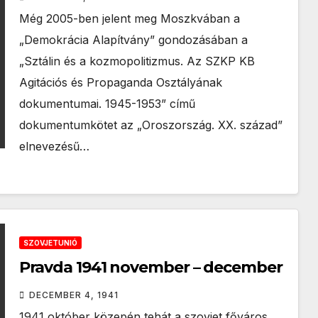
Még 2005-ben jelent meg Moszkvában a
„Demokrácia Alapítvány” gondozásában a
„Sztálin és a kozmopolitizmus. Az SZKP KB
Agitációs és Propaganda Osztályának
dokumentumai. 1945-1953” című
dokumentumkötet az „Oroszország. XX. század”
elnevezésű…
SZOVJETUNIÓ
Pravda 1941 november – december
DECEMBER 4, 1941
1941 október közepén tehát a szovjet főváros