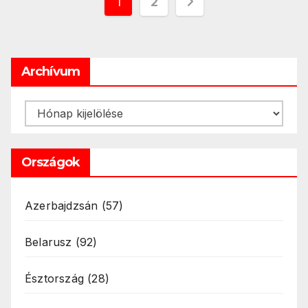
Bejegyzések
1
2
lapozása
Archívum
Archívum
Országok
Azerbajdzsán
(57)
Belarusz
(92)
Észtország
(28)