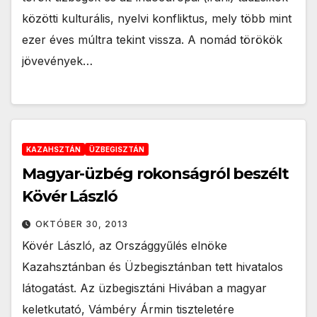
közötti kulturális, nyelvi konfliktus, mely több mint
ezer éves múltra tekint vissza. A nomád törökök
jövevények…
KAZAHSZTÁN
ÜZBEGISZTÁN
Magyar-üzbég rokonságról beszélt
Kövér László
OKTÓBER 30, 2013
Kövér László, az Országgyűlés elnöke
Kazahsztánban és Üzbegisztánban tett hivatalos
látogatást. Az üzbegisztáni Hivában a magyar
keletkutató, Vámbéry Ármin tiszteletére