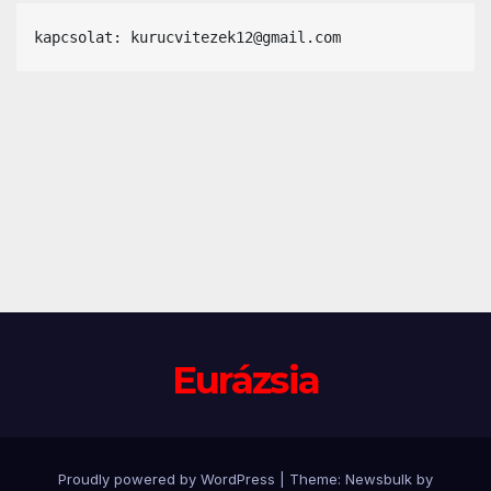
kapcsolat: kurucvitezek12@gmail.com
Eurázsia
Proudly powered by WordPress
|
Theme:
Newsbulk
by