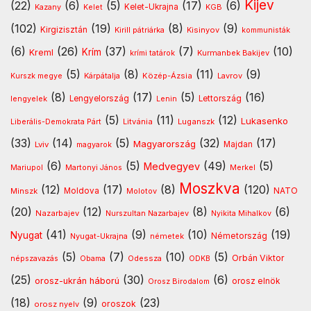
Kijev
(22)
(6)
(5)
(17)
(6)
Kelet-Ukrajna
Kazany
Kelet
KGB
(102)
(19)
(8)
(9)
Kirgizisztán
Kirill pátriárka
Kisinyov
kommunisták
(6)
(26)
(37)
(7)
(10)
Krím
Kreml
Kurmanbek Bakijev
krími tatárok
(5)
(8)
(11)
(9)
Kárpátalja
Közép-Ázsia
Lavrov
Kurszk megye
(8)
(17)
(5)
(16)
lengyelek
Lengyelország
Lettország
Lenin
(5)
(11)
(12)
Lukasenko
Litvánia
Luganszk
Liberális-Demokrata Párt
(33)
(14)
(5)
(32)
(17)
Magyarország
Lviv
Majdan
magyarok
(6)
(5)
(49)
(5)
Medvegyev
Mariupol
Martonyi János
Merkel
Moszkva
(12)
(17)
(8)
(120)
NATO
Minszk
Moldova
Molotov
(20)
(12)
(8)
(6)
Nazarbajev
Nurszultan Nazarbajev
Nyikita Mihalkov
(41)
(9)
(10)
(19)
Nyugat
Nyugat-Ukrajna
németek
Németország
(5)
(7)
(10)
(5)
Orbán Viktor
Odessza
népszavazás
Obama
ODKB
(25)
(30)
(6)
orosz-ukrán háború
orosz elnök
Orosz Birodalom
(18)
(9)
(23)
oroszok
orosz nyelv