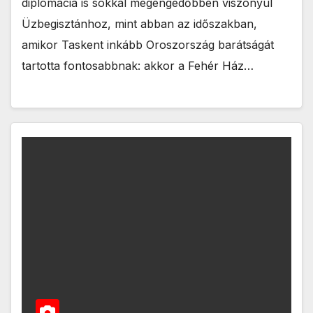
diplomácia is sokkal megengedőbben viszonyul
Üzbegisztánhoz, mint abban az időszakban,
amikor Taskent inkább Oroszország barátságát
tartotta fontosabbnak: akkor a Fehér Ház…