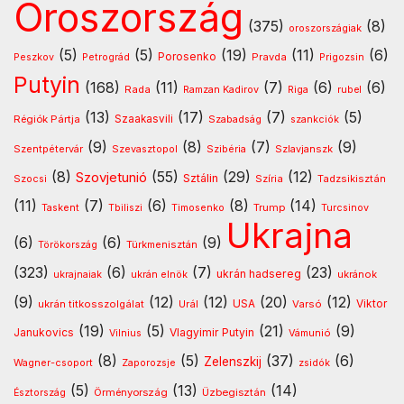
Oroszország
(375)
(8)
oroszországiak
(5)
(5)
(19)
(11)
(6)
Porosenko
Pravda
Peszkov
Petrográd
Prigozsin
Putyin
(168)
(11)
(7)
(6)
(6)
Rada
Ramzan Kadirov
Riga
rubel
(13)
(17)
(7)
(5)
Régiók Pártja
Szaakasvili
Szabadság
szankciók
(9)
(8)
(7)
(9)
Szentpétervár
Szevasztopol
Szlavjanszk
Szibéria
(8)
(55)
(29)
(12)
Szovjetunió
Sztálin
Szocsi
Szíria
Tadzsikisztán
(11)
(7)
(6)
(8)
(14)
Timosenko
Trump
Taskent
Tbiliszi
Turcsinov
Ukrajna
(6)
(6)
(9)
Türkmenisztán
Törökország
(323)
(6)
(7)
(23)
ukrán hadsereg
ukránok
ukrajnaiak
ukrán elnök
(9)
(12)
(12)
(20)
(12)
USA
ukrán titkosszolgálat
Urál
Varsó
Viktor
(19)
(5)
(21)
(9)
Vlagyimir Putyin
Janukovics
Vámunió
Vilnius
(8)
(5)
(37)
(6)
Zelenszkij
Wagner-csoport
Zaporozsje
zsidók
(5)
(13)
(14)
Örményország
Üzbegisztán
Észtország