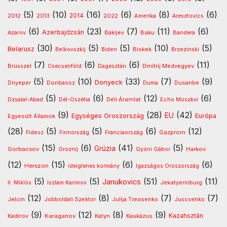
(5)
(10)
(16)
(6)
(8)
(6)
2013
2014
Amerika
2012
2022
Aresztovics
(6)
(23)
(7)
(11)
(6)
Azerbajdzsán
Baku
Azarov
Bakijev
Bandera
(30)
(5)
(5)
(10)
(5)
Belarusz
Biskek
Belkovszkij
Biden
Brzezinski
(7)
(6)
(6)
(11)
Dmitrij Medvegyev
Brüsszel
Csecsenföld
Dagesztán
(5)
(10)
(33)
(7)
(9)
Donyeck
Donbassz
Dusanbe
Dnyeper
Duma
(5)
(6)
(12)
(6)
Déli Áramlat
Dzsalal-Abad
Dél-Oszétia
Echo Moszkvi
(9)
(28)
(42)
EU
Egységes Oroszország
Európa
Egyesült Államok
(28)
(5)
(5)
(6)
(12)
Gazprom
Fidesz
Finnország
Franciaország
(15)
(6)
(41)
(5)
Grúzia
Gorbacsov
Harkov
Groznij
Gyóni Gábor
(12)
(15)
(6)
(6)
Herszon
ideiglenes kormány
Igazságos Oroszország
(5)
(5)
(51)
(11)
Janukovics
Jekatyerinburg
II. Miklós
Iszlam Karimov
(12)
(8)
(7)
(7)
Jelcin
Jobboldali Szektor
Julija Timosenko
Juscsenko
(9)
(12)
(8)
(9)
Kazahsztán
Kadirov
Karaganov
Katyn
Kaukázus