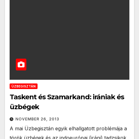
ÜZBEGISZTÁN
Taskent és Szamarkand: irániak és
üzbégek
NOVEMBER 26, 2013
A mai Üzbegisztán egyik elhallgatott problémája a
török üzbégek és az indoeurópai (iráni) tadzsikok