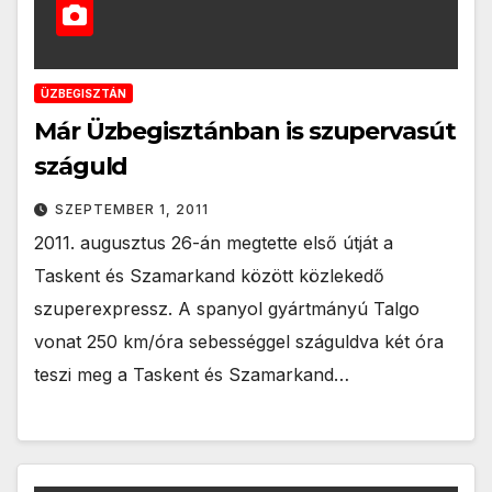
ÜZBEGISZTÁN
Már Üzbegisztánban is szupervasút
száguld
SZEPTEMBER 1, 2011
2011. augusztus 26-án megtette első útját a
Taskent és Szamarkand között közlekedő
szuperexpressz. A spanyol gyártmányú Talgo
vonat 250 km/óra sebességgel száguldva két óra
teszi meg a Taskent és Szamarkand…