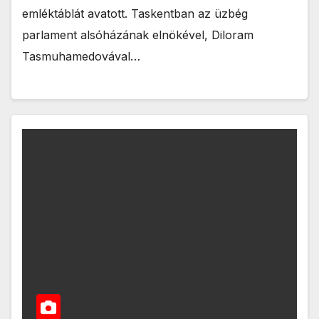
emléktáblát avatott. Taskentban az üzbég
parlament alsóházának elnökével, Diloram
Tasmuhamedovával…