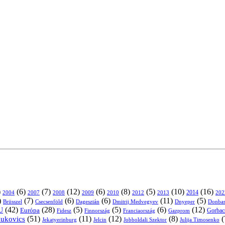
)
(6)
(7)
(12)
(6)
(8)
(5)
(10)
(16)
2004
2007
2008
2009
2010
2013
2014
202
2012
)
(7)
(6)
(6)
(11)
(5)
Brüsszel
Csecsenföld
Dagesztán
Dmitrij Medvegyev
Donbas
Dnyeper
(42)
(28)
(5)
(5)
(6)
(12)
U
Európa
Franciaország
Gazprom
Gorbac
Fidesz
Finnország
(51)
(11)
(12)
(8)
(
nukovics
Jekatyerinburg
Jelcin
Jobboldali Szektor
Julija Timosenko