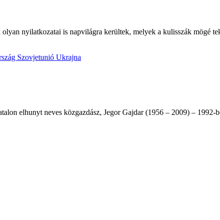
k olyan nyilatkozatai is napvilágra kerültek, melyek a kulisszák mögé te
rszág
Szovjetunió
Ukrajna
 fiatalon elhunyt neves közgazdász, Jegor Gajdar (1956 – 2009) – 1992