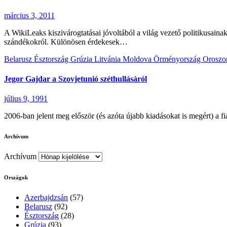
március 3, 2011
A WikiLeaks kiszivárogtatásai jóvoltából a világ vezető politikusaina
szándékokról. Különösen érdekesek…
Belarusz
Észtország
Grúzia
Litvánia
Moldova
Örményország
Oroszo
Jegor Gajdar a Szovjetunió széthullásáról
július 9, 1991
2006-ban jelent meg először (és azóta újabb kiadásokat is megért) a
Archívum
Archívum
Országok
Azerbajdzsán
(57)
Belarusz
(92)
Észtország
(28)
Grúzia
(93)