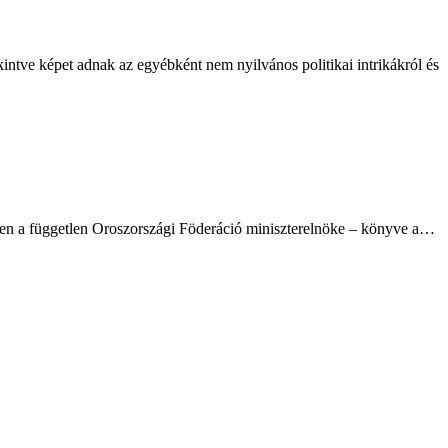
kintve képet adnak az egyébként nem nyilvános politikai intrikákról és
-ben a független Oroszországi Föderáció miniszterelnöke – könyve a…