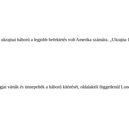
krajnai háború a legjobb befektetés volt Amerika számára. „Ukrajna 18 h
jai várták és ünnepelték a háború kitörését, oldalaktól függetlenül L