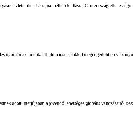
lyásos üzletember, Ukrajna melletti kiállásra, Oroszország-ellenességre
edés nyomán az amerikai diplomácia is sokkal megengedőbben viszonyu
tnek adott interjújában a jövendő lehetséges globális változásairól besz