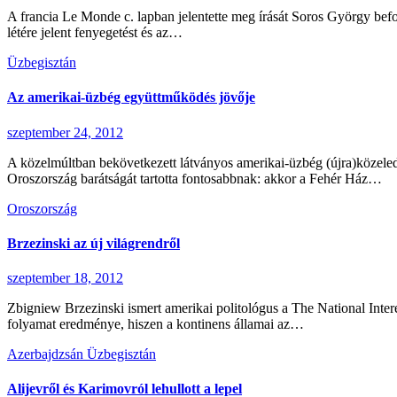
A francia Le Monde c. lapban jelentette meg írását Soros György befo
létére jelent fenyegetést és az…
Üzbegisztán
Az amerikai-üzbég együttműködés jövője
szeptember 24, 2012
A közelmúltban bekövetkezett látványos amerikai-üzbég (újra)közel
Oroszország barátságát tartotta fontosabbnak: akkor a Fehér Ház…
Oroszország
Brzezinski az új világrendről
szeptember 18, 2012
Zbigniew Brzezinski ismert amerikai politológus a The National Interes
folyamat eredménye, hiszen a kontinens államai az…
Azerbajdzsán
Üzbegisztán
Alijevről és Karimovról lehullott a lepel