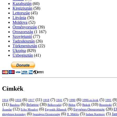
Kazahsztán
(60)
Kirgizisztán
(58)
Lettország
(45)
Litvánia
(50)
Moldova
(52)
Örményország
(39)
Oroszország
(1 167)
Szovjetunió
(77)
Tadzsikisztán
(26)
Türkmenisztán
(22)
Ukrajna
(829)
Üzbegisztán
(41)
Címkék
(6)
(6)
(11)
(7)
(7)
(6)
(5)
(9
1914
1916
1917
1918
1941
1990
1991
1990-es évek
(11)
(6)
(30)
(5)
(5)
(10)
(5
Belarusz
Bandera
Biskek
Belkovszkij
Biden
Brzezinski
(12)
(6)
(9)
(28)
E
Egységes Oroszország
Áramlat
Echo Moszkvi
Egyesült Államok
(6)
(6)
(5)
(5)
Ja
ideiglenes kormány
Igazságos Oroszország
II. Miklós
Iszlam Karimov