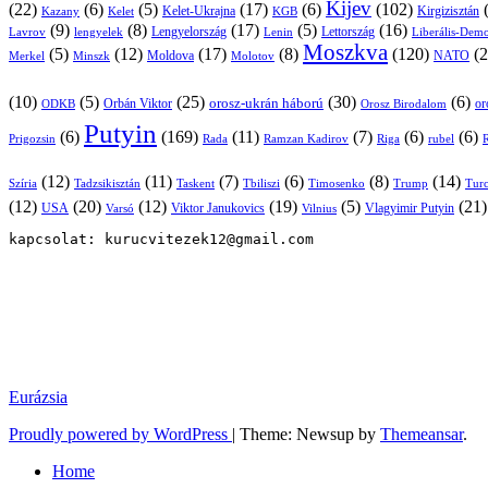
Kijev
(22)
(6)
(5)
(17)
(6)
(102)
Kirgizisztán
Kazany
Kelet-Ukrajna
KGB
Kelet
(9)
(8)
(17)
(5)
(16)
Lavrov
lengyelek
Lengyelország
Lettország
Lenin
Liberális-Demo
Moszkva
(5)
(12)
(17)
(8)
(120)
(2
NATO
Minszk
Moldova
Molotov
Merkel
(10)
(5)
(25)
(30)
(6)
Orbán Viktor
orosz-ukrán háború
Orosz Birodalom
or
ODKB
Putyin
(6)
(169)
(11)
(7)
(6)
(6)
Prigozsin
Rada
Ramzan Kadirov
Riga
rubel
R
(12)
(11)
(7)
(6)
(8)
(14)
Szíria
Tadzsikisztán
Taskent
Tbiliszi
Timosenko
Trump
Turc
(12)
(20)
(12)
(19)
(5)
(21
USA
Viktor Janukovics
Vlagyimir Putyin
Varsó
Vilnius
kapcsolat: kurucvitezek12@gmail.com
Eurázsia
Proudly powered by WordPress
|
Theme: Newsup by
Themeansar
.
Home