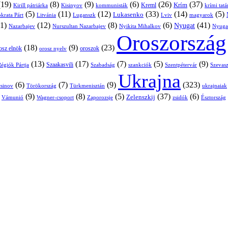
(19)
(8)
(9)
(6)
(26)
(37)
Krím
Kreml
Kirill pátriárka
Kisinyov
kommunisták
krími tat
(5)
(11)
(12)
(33)
(14)
(5)
Lukasenko
Litvánia
Luganszk
Lviv
krata Párt
magyarok
1)
(12)
(8)
(6)
(41)
Nyugat
Nazarbajev
Nurszultan Nazarbajev
Nyikita Mihalkov
Nyuga
Oroszország
(18)
(9)
(23)
oroszok
osz elnök
orosz nyelv
(13)
(17)
(7)
(5)
(9)
égiók Pártja
Szaakasvili
Szabadság
Szentpétervár
Szevasz
szankciók
Ukrajna
(6)
(7)
(9)
(323)
sinov
Törökország
Türkmenisztán
ukrajnaiak
)
(9)
(8)
(5)
(37)
(6)
Zelenszkij
Vámunió
Wagner-csoport
zsidók
Zaporozsje
Észtország