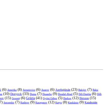
(6)
(8)
(6)
(6)
(23)
(7)
Azerbajdzsán
2
Amerika
Aresztovics
Azarov
Bakijev
Baku
(10)
(33)
(7)
(9)
(5)
(6)
Donyeck
sz
Duma
Dusanbe
Dél-Oszétia
Déli
Dzsalal-Abad
(15)
(6)
(41)
(5)
(12)
(15)
Grúzia
sov
Groznij
Harkov
Herszon
Gyóni Gábor
7)
(7)
(9)
(12)
(8)
(9)
Kazahsztán
Juscsenko
Kadirov
Karaganov
Katyn
Kaukázus