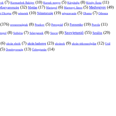
(7)
(10)
(5)
(8)
(11)
árok
Kurmanbek Bakijev
Kárpátalja
Közép-Ázsia
Kurszk megye
(32)
(17)
(6)
(5)
(49)
Medvegyev
Magyarország
Majdan
Mariupol
Martonyi János
(9)
(10)
(19)
(5)
(7)
Németország
t-Ukrajna
németek
Obama
Odessza
népszavazás
(376)
(8)
(5)
(5)
(19)
(11)
Porosenko
oroszországiak
Pravda
Peszkov
Petrográd
(8)
(7)
(9)
(8)
(55)
(29)
Szovjetunió
Sztálin
topol
Szibéria
Szlavjanszk
Szocsi
(6)
(7)
(23)
(9)
(12)
ukrán hadsereg
ukrán elnök
ukránok
ukrán titkosszolgálat
Urál
(5)
(13)
(14)
Örményország
Üzbegisztán