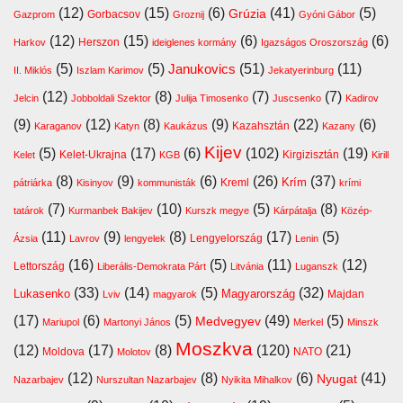
(12)
(15)
(6)
(41)
(5)
Grúzia
Gazprom
Gorbacsov
Groznij
Gyóni Gábor
(12)
(15)
(6)
(6)
Harkov
Herszon
ideiglenes kormány
Igazságos Oroszország
(5)
(5)
(51)
(11)
Janukovics
II. Miklós
Iszlam Karimov
Jekatyerinburg
(12)
(8)
(7)
(7)
Jelcin
Jobboldali Szektor
Julija Timosenko
Juscsenko
Kadirov
(9)
(12)
(8)
(9)
(22)
(6)
Kazahsztán
Karaganov
Katyn
Kaukázus
Kazany
Kijev
(5)
(17)
(6)
(102)
(19)
Kelet-Ukrajna
Kirgizisztán
Kelet
KGB
Kirill
(8)
(9)
(6)
(26)
(37)
Krím
Kreml
pátriárka
Kisinyov
kommunisták
krími
(7)
(10)
(5)
(8)
tatárok
Kurmanbek Bakijev
Kurszk megye
Kárpátalja
Közép-
(11)
(9)
(8)
(17)
(5)
Lengyelország
Ázsia
Lavrov
lengyelek
Lenin
(16)
(5)
(11)
(12)
Lettország
Liberális-Demokrata Párt
Litvánia
Luganszk
(33)
(14)
(5)
(32)
Lukasenko
Magyarország
Majdan
Lviv
magyarok
(17)
(6)
(5)
(49)
(5)
Medvegyev
Mariupol
Martonyi János
Merkel
Minszk
Moszkva
(12)
(17)
(8)
(120)
(21)
Moldova
NATO
Molotov
(12)
(8)
(6)
(41)
Nyugat
Nazarbajev
Nurszultan Nazarbajev
Nyikita Mihalkov