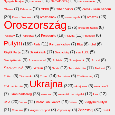
(9)
(10)
(19)
(5)
Németország
Nyugat-Ukrajna
németek
népszavazás
(7)
(10)
(5)
(25)
orosz-ukrán háború
Orbán Viktor
Obama
Odessza
ODKB
(30)
(6)
(18)
(9)
(23)
orosz elnök
oroszok
Orosz Birodalom
orosz nyelv
Oroszország
(376)
(8)
oroszországiak
(5)
(5)
(19)
(11)
(6)
Porosenko
Peszkov
Petrográd
Pravda
Prigozsin
Putyin
(169)
(11)
(7)
(6)
(6)
Rada
Ramzan Kadirov
Riga
rubel
(13)
(17)
(7)
(5)
Szaakasvili
Régiók Pártja
Szabadság
szankciók
(9)
(8)
(7)
(9)
(8)
Szentpétervár
Szevasztopol
Szibéria
Szlavjanszk
Szocsi
Szovjetunió
(55)
(29)
(12)
(11)
(7)
Sztálin
Szíria
Tadzsikisztán
Taskent
(6)
(8)
(14)
(6)
(7)
Tbiliszi
Timosenko
Trump
Turcsinov
Törökország
Ukrajna
(9)
(323)
(6)
Türkmenisztán
ukrajnaiak
ukrán elnök
(7)
(23)
(9)
(12)
(12)
ukrán hadsereg
ukránok
ukrán titkosszolgálat
Urál
(20)
(12)
(19)
(5)
USA
Viktor Janukovics
Vlagyimir Putyin
Varsó
Vilnius
(21)
(9)
(8)
(5)
(37)
Zelenszkij
Vámunió
Wagner-csoport
Zaporozsje
zsidók