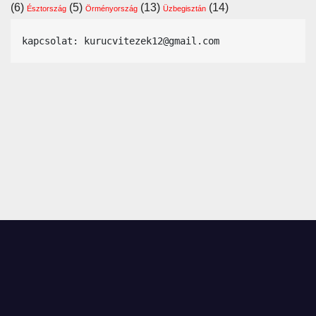
(6)
(5)
(13)
(14)
Észtország
Örményország
Üzbegisztán
kapcsolat: kurucvitezek12@gmail.com