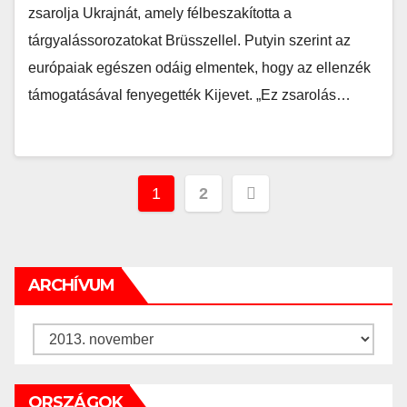
zsarolja Ukrajnát, amely félbeszakította a
tárgyalássorozatokat Brüsszellel. Putyin szerint az
európaiak egészen odáig elmentek, hogy az ellenzék
támogatásával fenyegették Kijevet. „Ez zsarolás…
Bejegyzés
1
2
navigáció
ARCHÍVUM
Archívum
ORSZÁGOK