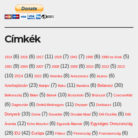
Címkék
(6)
(6)
(11)
(7)
(7)
(6)
(5)
1914
1916
1917
1918
1941
1990
1990-es évek
(9)
(6)
(7)
(12)
(6)
(8)
(5)
1991
2004
2007
2008
2009
2010
2012
2013
(10)
(16)
(6)
(8)
(6)
(6)
2014
2022
Amerika
Aresztovics
Azarov
(23)
(7)
(11)
(6)
(30)
Belarusz
Azerbajdzsán
Bakijev
Baku
Bandera
(5)
(5)
(10)
(5)
(7)
Belkovszkij
Biden
Biskek
Brzezinski
Brüsszel
Csecsenföld
(6)
(6)
(11)
(5)
(10)
Dagesztán
Dmitrij Medvegyev
Dnyeper
Donbassz
(33)
(7)
(9)
(5)
(6)
Donyeck
Duma
Dusanbe
Dzsalal-Abad
Dél-Oszétia
Déli
(12)
(6)
(9)
Egységes Oroszország
Áramlat
Echo Moszkvi
Egyesült Államok
(28)
(42)
(28)
(5)
(5)
(6)
EU
Európa
Fidesz
Finnország
Franciaország