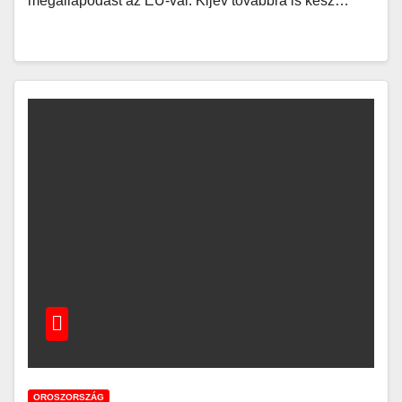
megállapodást az EU-val. Kijev továbbra is kész…
OROSZORSZÁG