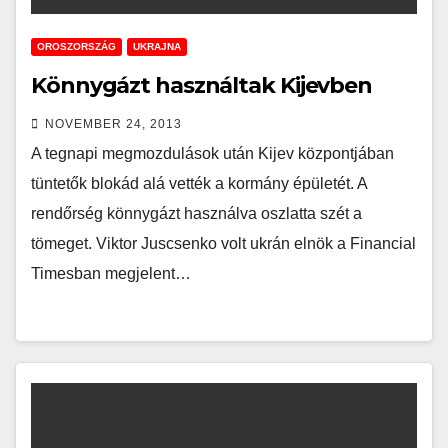
OROSZORSZÁG
UKRAJNA
Könnygázt használtak Kijevben
NOVEMBER 24, 2013
A tegnapi megmozdulások után Kijev központjában
tüntetők blokád alá vették a kormány épületét. A
rendőrség könnygázt használva oszlatta szét a
tömeget. Viktor Juscsenko volt ukrán elnök a Financial
Timesban megjelent…