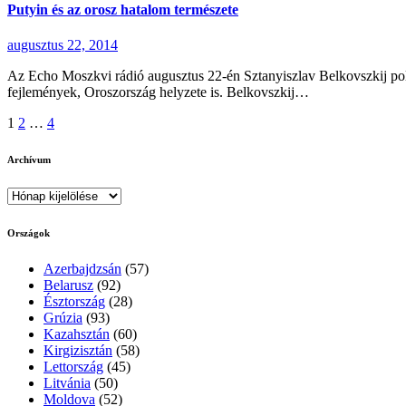
Putyin és az orosz hatalom természete
augusztus 22, 2014
Az Echo Moszkvi rádió augusztus 22-én Sztanyiszlav Belkovszkij polit
fejlemények, Oroszország helyzete is. Belkovszkij…
Bejegyzések
1
2
…
4
lapozása
Archívum
Archívum
Országok
Azerbajdzsán
(57)
Belarusz
(92)
Észtország
(28)
Grúzia
(93)
Kazahsztán
(60)
Kirgizisztán
(58)
Lettország
(45)
Litvánia
(50)
Moldova
(52)