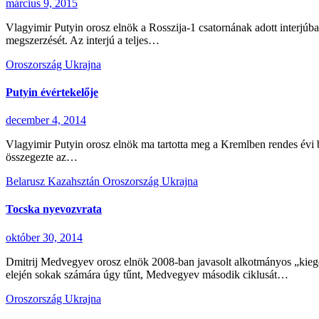
március 9, 2015
Vlagyimir Putyin orosz elnök a Rosszija-1 csatornának adott interjúb
megszerzését. Az interjú a teljes…
Oroszország
Ukrajna
Putyin évértekelője
december 4, 2014
Vlagyimir Putyin orosz elnök ma tartotta meg a Kremlben rendes évi b
összegezte az…
Belarusz
Kazahsztán
Oroszország
Ukrajna
Tocska nyevozvrata
október 30, 2014
Dmitrij Medvegyev orosz elnök 2008-ban javasolt alkotmányos „kiegé
elején sokak számára úgy tűnt, Medvegyev második ciklusát…
Oroszország
Ukrajna