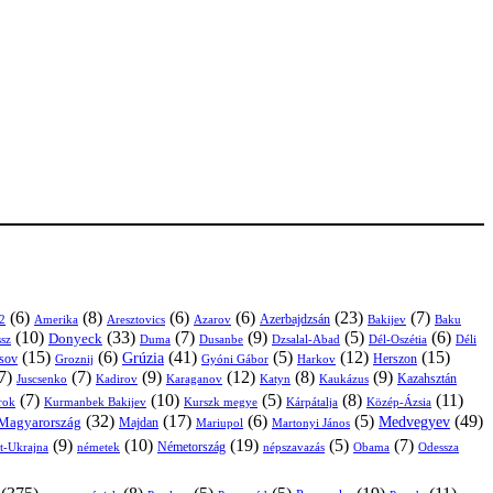
(6)
(8)
(6)
(6)
(23)
(7)
Azerbajdzsán
2
Amerika
Aresztovics
Azarov
Bakijev
Baku
(10)
(33)
(7)
(9)
(5)
(6)
Donyeck
sz
Duma
Dusanbe
Dél-Oszétia
Déli
Dzsalal-Abad
(15)
(6)
(41)
(5)
(12)
(15)
Grúzia
sov
Groznij
Harkov
Herszon
Gyóni Gábor
7)
(7)
(9)
(12)
(8)
(9)
Kazahsztán
Juscsenko
Kadirov
Karaganov
Katyn
Kaukázus
(7)
(10)
(5)
(8)
(11)
árok
Kurmanbek Bakijev
Kárpátalja
Közép-Ázsia
Kurszk megye
(32)
(17)
(6)
(5)
(49)
Medvegyev
Magyarország
Majdan
Mariupol
Martonyi János
(9)
(10)
(19)
(5)
(7)
Németország
t-Ukrajna
németek
Obama
Odessza
népszavazás