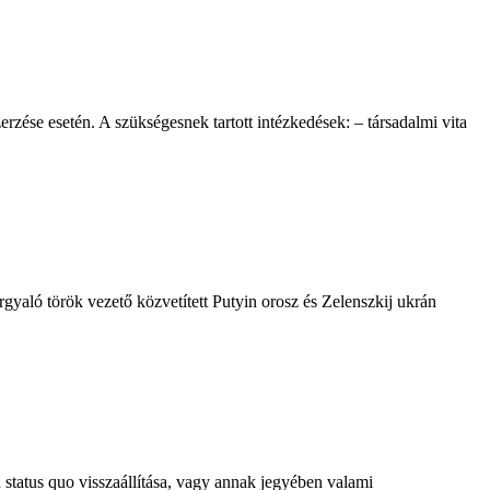
rzése esetén. A szükségesnek tartott intézkedések: – társadalmi vita
gyaló török vezető közvetített Putyin orosz és Zelenszkij ukrán
status quo visszaállítása, vagy annak jegyében valami