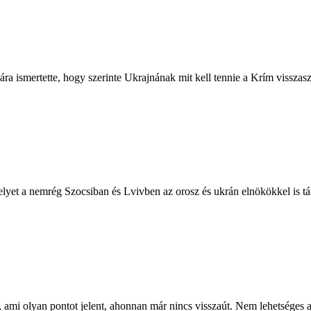
a ismertette, hogy szerinte Ukrajnának mit kell tennie a Krím visszasze
lyet a nemrég Szocsiban és Lvivben az orosz és ukrán elnökökkel is tár
ami olyan pontot jelent, ahonnan már nincs visszaút. Nem lehetséges a 