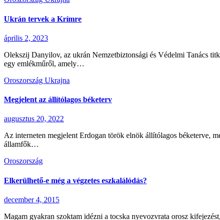
Ukrán tervek a Krímre
április 2, 2023
Olekszij Danyilov, az ukrán Nemzetbiztonsági és Védelmi Tanács titkár
egy emlékműről, amely…
Oroszország
Ukrajna
Megjelent az állítólagos béketerv
augusztus 20, 2022
Az interneten megjelent Erdogan török elnök állítólagos béketerve, me
államfők…
Oroszország
Elkerülhető-e még a végzetes eszkalálódás?
december 4, 2015
Magam gyakran szoktam idézni a tocska nyevozvrata orosz kifejezést, 