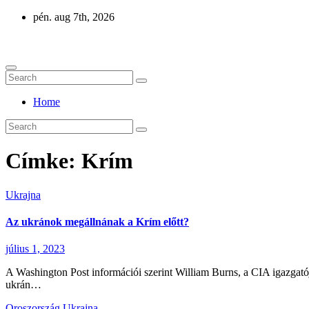
Skip
pén. aug 7th, 2026
to
Eurázsia
content
Home
Címke:
Krím
Ukrajna
Az ukránok megállnának a Krím előtt?
július 1, 2023
A Washington Post információi szerint William Burns, a CIA igazgatója
ukrán…
Oroszország
Ukrajna