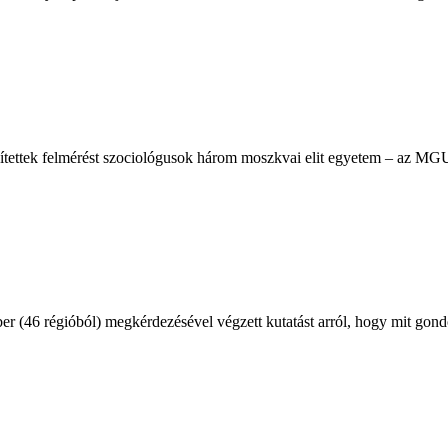
ítettek felmérést szociológusok három moszkvai elit egyetem – az MG
(46 régióból) megkérdezésével végzett kutatást arról, hogy mit gondol