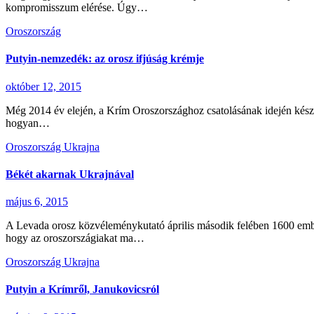
kompromisszum elérése. Úgy…
Oroszország
Putyin-nemzedék: az orosz ifjúság krémje
október 12, 2015
Még 2014 év elején, a Krím Oroszországhoz csatolásának idején kész
hogyan…
Oroszország
Ukrajna
Békét akarnak Ukrajnával
május 6, 2015
A Levada orosz közvéleménykutató április második felében 1600 ember 
hogy az oroszországiakat ma…
Oroszország
Ukrajna
Putyin a Krímről, Janukovicsról