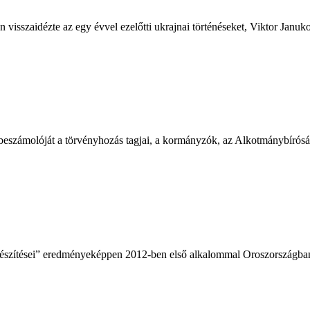
an visszaidézte az egy évvel ezelőtti ukrajnai történéseket, Viktor Jan
eszámolóját a törvényhozás tagjai, a kormányzók, az Alkotmánybíróság é
szítései” eredményeképpen 2012-ben első alkalommal Oroszországban, 