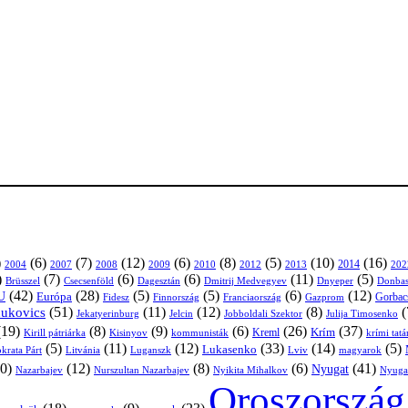
)
(6)
(7)
(12)
(6)
(8)
(5)
(10)
(16)
2004
2007
2008
2009
2010
2013
2014
202
2012
)
(7)
(6)
(6)
(11)
(5)
Brüsszel
Csecsenföld
Dagesztán
Dmitrij Medvegyev
Donbas
Dnyeper
(42)
(28)
(5)
(5)
(6)
(12)
U
Európa
Franciaország
Gazprom
Gorbac
Fidesz
Finnország
(51)
(11)
(12)
(8)
(
nukovics
Jekatyerinburg
Jelcin
Jobboldali Szektor
Julija Timosenko
(19)
(8)
(9)
(6)
(26)
(37)
Krím
Kreml
Kirill pátriárka
Kisinyov
kommunisták
krími tat
(5)
(11)
(12)
(33)
(14)
(5)
Lukasenko
Litvánia
Luganszk
Lviv
krata Párt
magyarok
0)
(12)
(8)
(6)
(41)
Nyugat
Nazarbajev
Nurszultan Nazarbajev
Nyikita Mihalkov
Nyuga
Oroszország