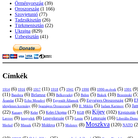
Örményország
(39)
Oroszország
(1 166)
Szovjetunió
(77)
Tadzsikisztán
(26)
Türkmenisztán
(22)
Ukrajna
(829)
Üzbegisztán
(41)
Címkék
(6)
(6)
(11)
(7)
(7)
(6)
(5)
(9
1914
1916
1917
1918
1941
1990
1991
1990-es évek
(11)
(6)
(30)
(5)
(5)
(10)
(5
Belarusz
Bandera
Biskek
Belkovszkij
Biden
Brzezinski
(12)
(6)
(9)
(28)
E
Egységes Oroszország
Áramlat
Echo Moszkvi
Egyesült Államok
(6)
(6)
(5)
(5)
Ja
ideiglenes kormány
Igazságos Oroszország
II. Miklós
Iszlam Karimov
Kijev
(22)
(6)
(5)
(17)
(6)
(102)
Kirgizisztán
Kazany
Kelet-Ukrajna
KGB
Kelet
(9)
(8)
(17)
(5)
(16)
Lavrov
lengyelek
Lengyelország
Lettország
Lenin
Liberális-Demo
Moszkva
(5)
(12)
(17)
(8)
(120)
(2
NATO
Minszk
Moldova
Molotov
Merkel