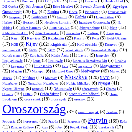
(5)
(10)
(33)
(7)
(9)
(5)
Donyeck
Donbassz
Duma
Dusanbe
Dnyeper
Dzsalal-Abad
(6)
(12)
(6)
(9)
Egységes
Dél-Oszétia
Déli Áramlat
Echo Moszkvi
Egyesült Államok
(28)
(42)
(28)
(5)
(5)
EU
Oroszország
Európa
Franciaország
Fidesz
Finnország
(6)
(12)
(15)
(6)
(41)
(5)
Grúzia
Gazprom
Gorbacsov
Groznij
Gyóni Gábor
(12)
(15)
(6)
(6)
Harkov
Herszon
ideiglenes kormány
Igazságos Oroszország
II.
(5)
(5)
(51)
(11)
(12)
Janukovics
Jekatyerinburg
Jelcin
Miklós
Iszlam Karimov
(8)
(7)
(7)
(9)
Jobboldali Szektor
Julija Timosenko
Juscsenko
Kadirov
Karaganov
(12)
(8)
(9)
(22)
(6)
(5)
Kazahsztán
Katyn
Kaukázus
Kazany
Kelet-Ukrajna
Kelet
Kijev
(17)
(6)
(102)
(19)
(8)
(9)
Kirgizisztán
KGB
Kirill pátriárka
Kisinyov
(6)
(26)
(37)
(7)
(10)
Krím
Kreml
kommunisták
krími tatárok
Kurmanbek Bakijev
(5)
(8)
(11)
(9)
(8)
Kárpátalja
Közép-Ázsia
Lavrov
lengyelek
Kurszk megye
(17)
(5)
(16)
(5)
Lengyelország
Lettország
Litvánia
Lenin
Liberális-Demokrata Párt
(11)
(12)
(33)
(14)
(5)
Lukasenko
Magyarország
Luganszk
Lviv
magyarok
(32)
(17)
(6)
(5)
(49)
(5)
Medvegyev
Majdan
Mariupol
Martonyi János
Merkel
Moszkva
(12)
(17)
(8)
(120)
(21)
NATO
Minszk
Moldova
Molotov
(12)
(8)
(6)
(41)
Nyugat
Nazarbajev
Nurszultan Nazarbajev
Nyikita Mihalkov
(9)
(10)
(19)
(5)
(7)
Németország
Nyugat-Ukrajna
németek
Obama
népszavazás
(10)
(5)
(25)
(30)
Orbán Viktor
orosz-ukrán háború
Odessza
Orosz
ODKB
(6)
(18)
(9)
(23)
oroszok
Birodalom
orosz elnök
orosz nyelv
Oroszország
(376)
(8)
(5)
oroszországiak
Peszkov
Putyin
(5)
(19)
(11)
(6)
(169)
Porosenko
Pravda
Prigozsin
Rada
Petrográd
(11)
(7)
(6)
(6)
(13)
(17)
Ramzan Kadirov
Riga
rubel
Régiók Pártja
Szaakasvili