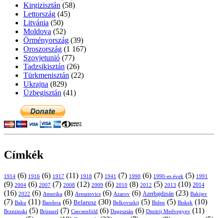
Kirgizisztán
(58)
Lettország
(45)
Litvánia
(50)
Moldova
(52)
Örményország
(39)
Oroszország
(1 167)
Szovjetunió
(77)
Tadzsikisztán
(26)
Türkmenisztán
(22)
Ukrajna
(829)
Üzbegisztán
(41)
Címkék
(6)
(6)
(11)
(7)
(7)
(6)
(5)
1914
1916
1917
1918
1941
1990
1991
1990-es évek
(9)
(6)
(7)
(12)
(6)
(8)
(5)
(10)
2004
2007
2008
2009
2010
2013
2014
2012
(16)
(6)
(8)
(6)
(6)
(23)
Azerbajdzsán
2022
Amerika
Aresztovics
Azarov
Bakijev
(7)
(11)
(6)
(30)
(5)
(5)
(10)
Belarusz
Baku
Bandera
Biskek
Belkovszkij
Biden
(5)
(7)
(6)
(6)
(11)
Brüsszel
Csecsenföld
Dagesztán
Dmitrij Medvegyev
Brzezinski