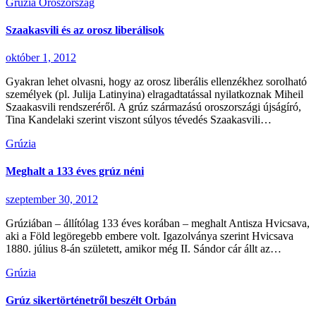
Grúzia
Oroszország
Szaakasvili és az orosz liberálisok
október 1, 2012
Gyakran lehet olvasni, hogy az orosz liberális ellenzékhez sorolható
személyek (pl. Julija Latinyina) elragadtatással nyilatkoznak Miheil
Szaakasvili rendszeréről. A grúz származású oroszországi újságíró,
Tina Kandelaki szerint viszont súlyos tévedés Szaakasvili…
Grúzia
Meghalt a 133 éves grúz néni
szeptember 30, 2012
Grúziában – állítólag 133 éves korában – meghalt Antisza Hvicsava,
aki a Föld legöregebb embere volt. Igazolványa szerint Hvicsava
1880. július 8-án született, amikor még II. Sándor cár állt az…
Grúzia
Grúz sikertörténetről beszélt Orbán