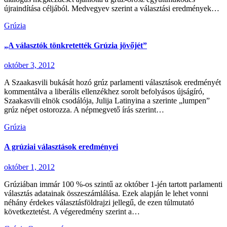
újraindítása céljából. Medvegyev szerint a választási eredmények…
Grúzia
„A választók tönkretették Grúzia jövőjét”
október 3, 2012
A Szaakasvili bukását hozó grúz parlamenti választások eredményét
kommentálva a liberális ellenzékhez sorolt befolyásos újságíró,
Szaakasvili elnök csodálója, Julija Latinyina a szerinte „lumpen”
grúz népet ostorozza. A népmegvető írás szerint…
Grúzia
A grúziai választások eredményei
október 1, 2012
Grúziában immár 100 %-os szintű az október 1-jén tartott parlamenti
választás adatainak összeszámlálása. Ezek alapján le lehet vonni
néhány érdekes választásföldrajzi jellegű, de ezen túlmutató
következtetést. A végeredmény szerint a…