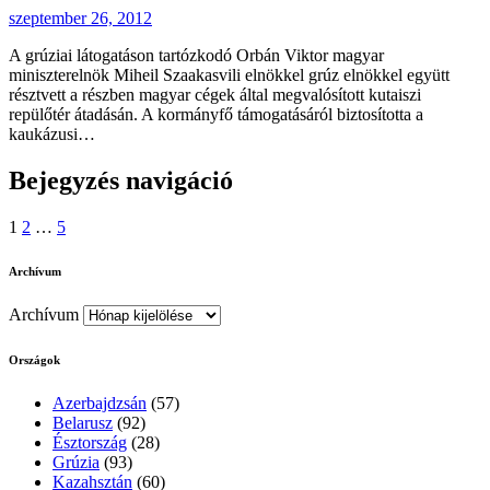
szeptember 26, 2012
A grúziai látogatáson tartózkodó Orbán Viktor magyar
miniszterelnök Miheil Szaakasvili elnökkel grúz elnökkel együtt
résztvett a részben magyar cégek által megvalósított kutaiszi
repülőtér átadásán. A kormányfő támogatásáról biztosította a
kaukázusi…
Bejegyzés navigáció
1
2
…
5
Archívum
Archívum
Országok
Azerbajdzsán
(57)
Belarusz
(92)
Észtország
(28)
Grúzia
(93)
Kazahsztán
(60)