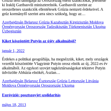
Grúzia nem támogatja az Oroszország elleni szankciókat, jelentette
ki Iraklij Garibasvili miniszterelnök. Garibasvili szerint az
oroszellenes szankciók ellentétesek Grúzia nemzeti érdekeivel. A
grúz kormányfő szerint arra sincs szükség, hogy az…
Azerbajdzsán
Belarusz
Grúzia
Kazahsztán
Kirgizisztán
Moldova
Örményország
Oroszország
Tadzsikisztán
Türkmenisztán
Ukrajna
Üzbegisztán
Kiket köszöntött Putyin az újév alkalmából?
január 1, 2022
Érdekes a politikai geográfiája, ha megnézzük, kiket, mely országok
vezetőit köszöntötte Vlagyimir Putyin orosz elnök az új, 2022-es év
alkalmából. Az egykori szovjet tagköztársaságokat tekintve Putyin
üdvözölte Abházia elnökét, Aszlan…
Azerbajdzsán
Belarusz
Észtország
Grúzia
Lettország
Litvánia
Moldova
Örményország
Oroszország
Ukrajna
Euróvízió: posztszovjet szolidaritás
május 18, 2013