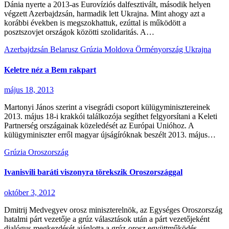
Dánia nyerte a 2013-as Eurovíziós dalfesztivált, második helyen
végzett Azerbajdzsán, harmadik lett Ukrajna. Mint ahogy azt a
korábbi években is megszokhattuk, ezúttal is működött a
posztszovjet országok közötti szolidaritás. A…
Azerbajdzsán
Belarusz
Grúzia
Moldova
Örményország
Ukrajna
Keletre néz a Bem rakpart
május 18, 2013
Martonyi János szerint a visegrádi csoport külügyminisztereinek
2013. május 18-i krakkói találkozója segíthet felgyorsítani a Keleti
Partnerség országainak közeledését az Európai Unióhoz. A
külügyminiszter erről magyar újságíróknak beszélt 2013. május…
Grúzia
Oroszország
Ivanisvili baráti viszonyra törekszik Oroszországgal
október 3, 2012
Dmitrij Medvegyev orosz miniszterelnök, az Egységes Oroszország
hatalmi párt vezetője a grúz választások után a párt vezetőjeként
dialógus megkezdését ajánlotta a grúz-orosz együttműködés