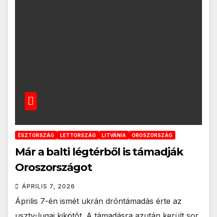
ÉSZTORSZÁG
LETTORSZÁG
LITVÁNIA
OROSZORSZÁG
Már a balti légtérből is támadják
Oroszországot
ÁPRILIS 7, 2026
Április 7-én ismét ukrán dróntámadás érte az
uszty-lugai kikötőt. A támadásra azután került sor,