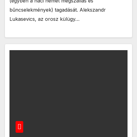
(egyben a náci német megszállás és
bűncselekmények) tagadását. Alekszandr
Lukasevics, az orosz külügy…