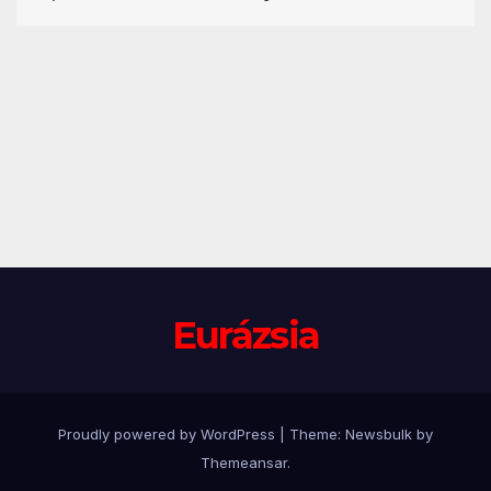
Eurázsia
Proudly powered by WordPress
|
Theme:
Newsbulk
by
Themeansar
.