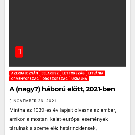
AZERBAJDZSÁN
BELARUSZ
LETTORSZÁG
LITVÁNIA
ÖRMÉNYORSZÁG
OROSZORSZÁG
UKRAJNA
A (nagy?) háború előtt, 2021-ben
NOVEMBER 26, 2021
Mintha az 1939-es év lapjait olvasná az ember,
amikor a mostani kelet-európai események
tárulnak a szeme elé: határincidensek,