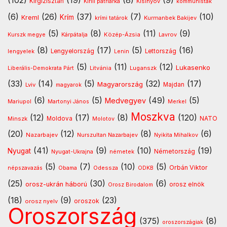
Kirgizisztán
Kirill pátriárka
Kisinyov
kommunisták
(6)
(26)
(37)
(7)
(10)
Krím
Kreml
Kurmanbek Bakijev
krími tatárok
(5)
(8)
(11)
(9)
Kárpátalja
Közép-Ázsia
Lavrov
Kurszk megye
(8)
(17)
(5)
(16)
lengyelek
Lengyelország
Lettország
Lenin
(5)
(11)
(12)
Lukasenko
Litvánia
Luganszk
Liberális-Demokrata Párt
(33)
(14)
(5)
(32)
(17)
Magyarország
Lviv
Majdan
magyarok
(6)
(5)
(49)
(5)
Medvegyev
Mariupol
Martonyi János
Merkel
Moszkva
(12)
(17)
(8)
(120)
NATO
Minszk
Moldova
Molotov
(20)
(12)
(8)
(6)
Nazarbajev
Nurszultan Nazarbajev
Nyikita Mihalkov
(41)
(9)
(10)
(19)
Nyugat
Nyugat-Ukrajna
németek
Németország
(5)
(7)
(10)
(5)
Orbán Viktor
Odessza
népszavazás
Obama
ODKB
(25)
(30)
(6)
orosz-ukrán háború
orosz elnök
Orosz Birodalom
(18)
(9)
(23)
oroszok
orosz nyelv
Oroszország
(375)
(8)
oroszországiak