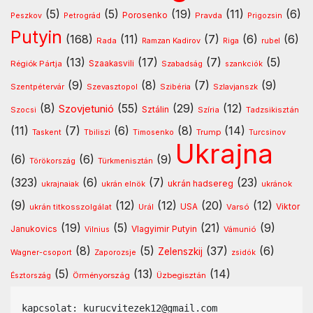
(5)
(5)
(19)
(11)
(6)
Porosenko
Pravda
Peszkov
Petrográd
Prigozsin
Putyin
(168)
(11)
(7)
(6)
(6)
Rada
Ramzan Kadirov
Riga
rubel
(13)
(17)
(7)
(5)
Régiók Pártja
Szaakasvili
Szabadság
szankciók
(9)
(8)
(7)
(9)
Szentpétervár
Szevasztopol
Szlavjanszk
Szibéria
(8)
(55)
(29)
(12)
Szovjetunió
Sztálin
Szocsi
Szíria
Tadzsikisztán
(11)
(7)
(6)
(8)
(14)
Timosenko
Trump
Taskent
Tbiliszi
Turcsinov
Ukrajna
(6)
(6)
(9)
Türkmenisztán
Törökország
(323)
(6)
(7)
(23)
ukrán hadsereg
ukránok
ukrajnaiak
ukrán elnök
(9)
(12)
(12)
(20)
(12)
USA
ukrán titkosszolgálat
Urál
Varsó
Viktor
(19)
(5)
(21)
(9)
Vlagyimir Putyin
Janukovics
Vámunió
Vilnius
(8)
(5)
(37)
(6)
Zelenszkij
Wagner-csoport
Zaporozsje
zsidók
(5)
(13)
(14)
Örményország
Üzbegisztán
Észtország
kapcsolat: kurucvitezek12@gmail.com