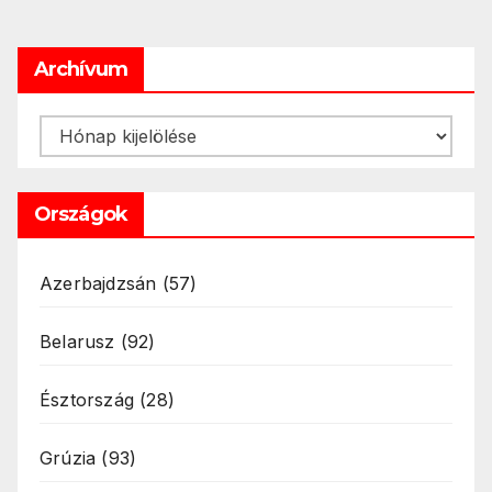
lapozása
Archívum
Archívum
Országok
Azerbajdzsán
(57)
Belarusz
(92)
Észtország
(28)
Grúzia
(93)