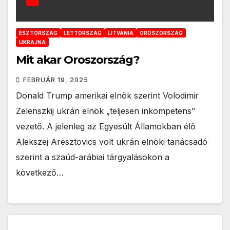
ÉSZTORSZÁG
LETTORSZÁG
LITVÁNIA
OROSZORSZÁG
UKRAJNA
Mit akar Oroszország?
FEBRUÁR 19, 2025
Donald Trump amerikai elnök szerint Volodimir
Zelenszkij ukrán elnök „teljesen inkompetens”
vezető. A jelenleg az Egyesült Államokban élő
Alekszej Aresztovics volt ukrán elnöki tanácsadó
szerint a szaúd-arábiai tárgyalásokon a
következő…