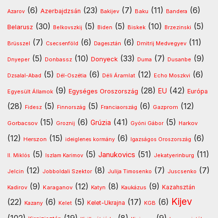
(6)
(23)
(7)
(11)
(6)
Azerbajdzsán
Baku
Azarov
Bakijev
Bandera
(30)
(5)
(5)
(10)
(5)
Belarusz
Biskek
Belkovszkij
Biden
Brzezinski
(7)
(6)
(6)
(11)
Dmitrij Medvegyev
Brüsszel
Csecsenföld
Dagesztán
(5)
(10)
(33)
(7)
(9)
Donyeck
Donbassz
Dusanbe
Dnyeper
Duma
(5)
(6)
(12)
(6)
Déli Áramlat
Dzsalal-Abad
Dél-Oszétia
Echo Moszkvi
(9)
(28)
(42)
EU
Egységes Oroszország
Európa
Egyesült Államok
(28)
(5)
(5)
(6)
(12)
Gazprom
Fidesz
Finnország
Franciaország
(15)
(6)
(41)
(5)
Grúzia
Gorbacsov
Harkov
Groznij
Gyóni Gábor
(12)
(15)
(6)
(6)
Herszon
ideiglenes kormány
Igazságos Oroszország
(5)
(5)
(51)
(11)
Janukovics
Jekatyerinburg
II. Miklós
Iszlam Karimov
(12)
(8)
(7)
(7)
Jelcin
Jobboldali Szektor
Julija Timosenko
Juscsenko
(9)
(12)
(8)
(9)
Kazahsztán
Kadirov
Karaganov
Katyn
Kaukázus
Kijev
(22)
(6)
(5)
(17)
(6)
Kelet-Ukrajna
Kazany
Kelet
KGB
(102)
(19)
(8)
(9)