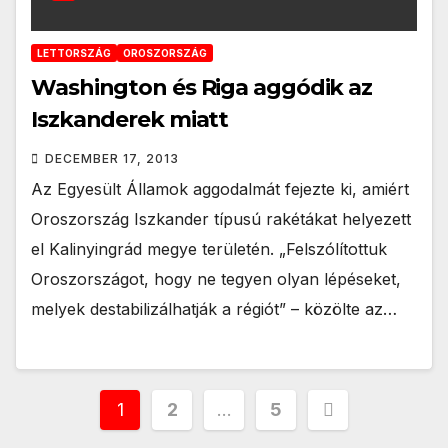
LETTORSZÁG
OROSZORSZÁG
Washington és Riga aggódik az
Iszkanderek miatt
DECEMBER 17, 2013
Az Egyesült Államok aggodalmát fejezte ki, amiért
Oroszország Iszkander típusú rakétákat helyezett
el Kalinyingrád megye területén. „Felszólítottuk
Oroszországot, hogy ne tegyen olyan lépéseket,
melyek destabilizálhatják a régiót” – közölte az…
Bejegyzések
1
2
…
5