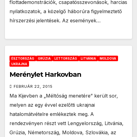
flottademonstrációk, csapatösszevonások, harcias
nyilatkozatok, a közelgő háborúra figyelmeztető
hírszerzési jelentések. Az események…
ÉSZTORSZÁG
GRÚZIA
LETTORSZÁG
LITVÁNIA
MOLDOVA
UKRAJNA
Merénylet Harkovban
FEBRUÁR 22, 2015
Ma Kijevben a „Méltóság menetére” került sor,
melyen az egy évvel ezelőtti ukrajnai
hatalomátvételre emlékeztek meg. A
rendezvényen részt vett Lengyelország, Litvánia,
Grúzia, Németország, Moldova, Szlovákia, az