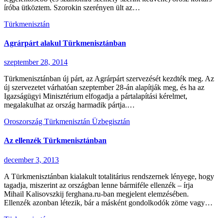
íróba ütköztem. Szorokin szerényen ült az…
Türkmenisztán
Agrárpárt alakul Türkmenisztánban
szeptember 28, 2014
Türkmenisztánban új párt, az Agrárpárt szervezését kezdték meg. Az
új szervezetet várhatóan szeptember 28-án alapítják meg, és ha az
Igazságügyi Minisztérium elfogadja a pártalapítási kérelmet,
megalakulhat az ország harmadik pártja.…
Oroszország
Türkmenisztán
Üzbegisztán
Az ellenzék Türkmenisztánban
december 3, 2013
A Türkmenisztánban kialakult totalitárius rendszernek lényege, hogy
tagadja, miszerint az országban lenne bármiféle ellenzék – írja
Mihail Kalisovszkij ferghana.ru-ban megjelent elemzésében.
Ellenzék azonban létezik, bár a másként gondolkodók zöme vagy…