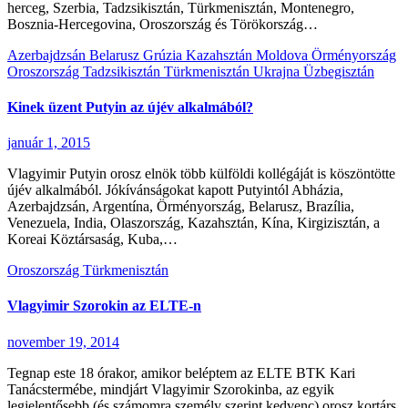
herceg, Szerbia, Tadzsikisztán, Türkmenisztán, Montenegro,
Bosznia-Hercegovina, Oroszország és Törökország…
Azerbajdzsán
Belarusz
Grúzia
Kazahsztán
Moldova
Örményország
Oroszország
Tadzsikisztán
Türkmenisztán
Ukrajna
Üzbegisztán
Kinek üzent Putyin az újév alkalmából?
január 1, 2015
Vlagyimir Putyin orosz elnök több külföldi kollégáját is köszöntötte
újév alkalmából. Jókívánságokat kapott Putyintól Abházia,
Azerbajdzsán, Argentína, Örményország, Belarusz, Brazília,
Venezuela, India, Olaszország, Kazahsztán, Kína, Kirgizisztán, a
Koreai Köztársaság, Kuba,…
Oroszország
Türkmenisztán
Vlagyimir Szorokin az ELTE-n
november 19, 2014
Tegnap este 18 órakor, amikor beléptem az ELTE BTK Kari
Tanácstermébe, mindjárt Vlagyimir Szorokinba, az egyik
legjelentősebb (és számomra személy szerint kedvenc) orosz kortárs