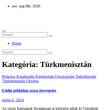
Skip
szo. aug 8th, 2026
to
content
Eurázsia
Home
Kategória:
Türkmenisztán
Belarusz
Kazahsztán
Kirgizisztán
Oroszország
Tadzsikisztán
Türkmenisztán
Ukrajna
Eddig példátlan orosz fenyegetés
május 6, 2024
Az orosz hatóságok hivatalosan is körözést adtak ki Volodimir