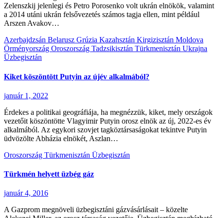
Zelenszkij jelenlegi és Petro Porosenko volt ukrán elnökök, valamint
a 2014 utáni ukrán felsővezetés számos tagja ellen, mint például
Arszen Avakov…
Azerbajdzsán
Belarusz
Grúzia
Kazahsztán
Kirgizisztán
Moldova
Örményország
Oroszország
Tadzsikisztán
Türkmenisztán
Ukrajna
Üzbegisztán
Kiket köszöntött Putyin az újév alkalmából?
január 1, 2022
Érdekes a politikai geográfiája, ha megnézzük, kiket, mely országok
vezetőit köszöntötte Vlagyimir Putyin orosz elnök az új, 2022-es év
alkalmából. Az egykori szovjet tagköztársaságokat tekintve Putyin
üdvözölte Abházia elnökét, Aszlan…
Oroszország
Türkmenisztán
Üzbegisztán
Türkmén helyett üzbég gáz
január 4, 2016
A Gazprom megnöveli üzbegisztáni gázvásárlásait – közelte