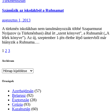
Türkmenisztán
Száműzik az iskolákból a Ruhnamat
augusztus 1, 2013
A türkmén iskolákban nem tanulmányozzák többé Szaparmurat
Nyijazov (a Türkménbasi) által írt „szent könyvet”, a Ruhnamát („A
lélek könyve”). Az új, szeptember 1-jén életbe lépő tantervből már
hiányzik a Ruhnama.…
Bejegyzések
1
2
3
lapozása
Archívum
Archívum
Országok
Azerbajdzsán
(57)
Belarusz
(92)
Észtország
(28)
Grúzia
(93)
Kazahsztán
(60)