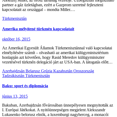
Alekszej Miller, az orosz társaság vezetője. Üzbegisztán megbízható
partner a gáz üzletágban, ezért a Gazprom szeretné fejleszteni
kapcsolatait az országgal – mondta Miller.…
Türkmenisztán
Amerika mélyítené türkmén kapcsolatait
október 16, 2015
Az Amerikai Egyesült Államok Türkmenisztánnal való kapcsolatai
elmélyítésére számít – olvasható az amerikai külügyminisztérium
honlapján azt követően, hogy Rasid Meredov külügyminiszter
vezetésével türkmén delegáció járt az USA-ban. A látogatás előtt…
Azerbajdzsán
Belarusz
Grúzia
Kazahsztán
Oroszország
Tadzsikisztán
Türkmenisztán
Baku: sport és diplomácia
június 13, 2015
Bakuban, Azerbajdzsán fővárosában ünnepélyesen megnyitották az
I. Európai Játékokat. A nyitóünnepségen megjelent Alekszandr
Lukasenko belorusz elnök, a luxemburgi nagyherceg, a monacói