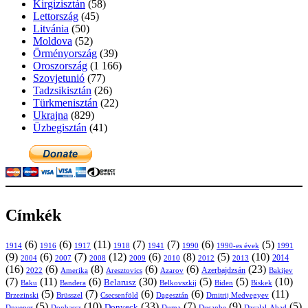
Kirgizisztán
(58)
Lettország
(45)
Litvánia
(50)
Moldova
(52)
Örményország
(39)
Oroszország
(1 166)
Szovjetunió
(77)
Tadzsikisztán
(26)
Türkmenisztán
(22)
Ukrajna
(829)
Üzbegisztán
(41)
Címkék
(6)
(6)
(11)
(7)
(7)
(6)
(5)
1914
1916
1917
1918
1941
1990
1991
1990-es évek
(9)
(6)
(7)
(12)
(6)
(8)
(5)
(10)
2004
2007
2008
2009
2010
2013
2014
2012
(16)
(6)
(8)
(6)
(6)
(23)
Azerbajdzsán
2022
Amerika
Aresztovics
Azarov
Bakijev
(7)
(11)
(6)
(30)
(5)
(5)
(10)
Belarusz
Baku
Bandera
Biskek
Belkovszkij
Biden
(5)
(7)
(6)
(6)
(11)
Brüsszel
Csecsenföld
Dagesztán
Dmitrij Medvegyev
Brzezinski
(5)
(10)
(33)
(7)
(9)
(5)
Donyeck
Donbassz
Duma
Dusanbe
Dnyeper
Dzsalal-Abad