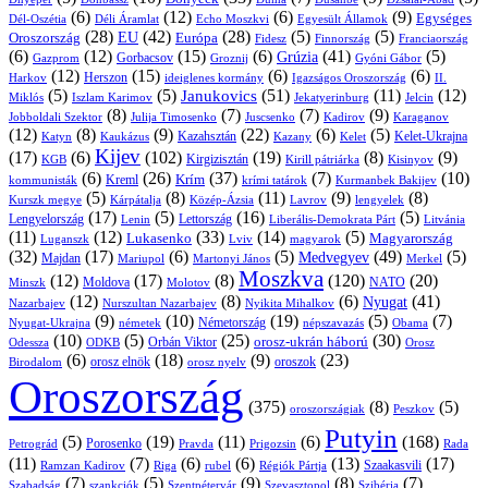
(6)
(12)
(6)
(9)
Egységes
Dél-Oszétia
Déli Áramlat
Echo Moszkvi
Egyesült Államok
(28)
(42)
(28)
(5)
(5)
EU
Oroszország
Európa
Franciaország
Fidesz
Finnország
(6)
(12)
(15)
(6)
(41)
(5)
Grúzia
Gazprom
Gorbacsov
Groznij
Gyóni Gábor
(12)
(15)
(6)
(6)
Harkov
Herszon
ideiglenes kormány
Igazságos Oroszország
II.
(5)
(5)
(51)
(11)
(12)
Janukovics
Jekatyerinburg
Jelcin
Miklós
Iszlam Karimov
(8)
(7)
(7)
(9)
Jobboldali Szektor
Julija Timosenko
Juscsenko
Kadirov
Karaganov
(12)
(8)
(9)
(22)
(6)
(5)
Kazahsztán
Katyn
Kaukázus
Kazany
Kelet-Ukrajna
Kelet
Kijev
(17)
(6)
(102)
(19)
(8)
(9)
Kirgizisztán
KGB
Kirill pátriárka
Kisinyov
(6)
(26)
(37)
(7)
(10)
Krím
Kreml
kommunisták
krími tatárok
Kurmanbek Bakijev
(5)
(8)
(11)
(9)
(8)
Kárpátalja
Közép-Ázsia
Lavrov
lengyelek
Kurszk megye
(17)
(5)
(16)
(5)
Lengyelország
Lettország
Litvánia
Lenin
Liberális-Demokrata Párt
(11)
(12)
(33)
(14)
(5)
Lukasenko
Magyarország
Luganszk
Lviv
magyarok
(32)
(17)
(6)
(5)
(49)
(5)
Medvegyev
Majdan
Mariupol
Martonyi János
Merkel
Moszkva
(12)
(17)
(8)
(120)
(20)
NATO
Minszk
Moldova
Molotov
(12)
(8)
(6)
(41)
Nyugat
Nazarbajev
Nurszultan Nazarbajev
Nyikita Mihalkov
(9)
(10)
(19)
(5)
(7)
Németország
Nyugat-Ukrajna
németek
Obama
népszavazás
(10)
(5)
(25)
(30)
Orbán Viktor
orosz-ukrán háború
Odessza
Orosz
ODKB
(6)
(18)
(9)
(23)
orosz elnök
oroszok
Birodalom
orosz nyelv
Oroszország
(375)
(8)
(5)
oroszországiak
Peszkov
Putyin
(5)
(19)
(11)
(6)
(168)
Porosenko
Pravda
Prigozsin
Rada
Petrográd
(11)
(7)
(6)
(6)
(13)
(17)
Ramzan Kadirov
Riga
rubel
Régiók Pártja
Szaakasvili
(7)
(5)
(9)
(8)
(7)
Szabadság
Szentpétervár
Szevasztopol
Szibéria
szankciók