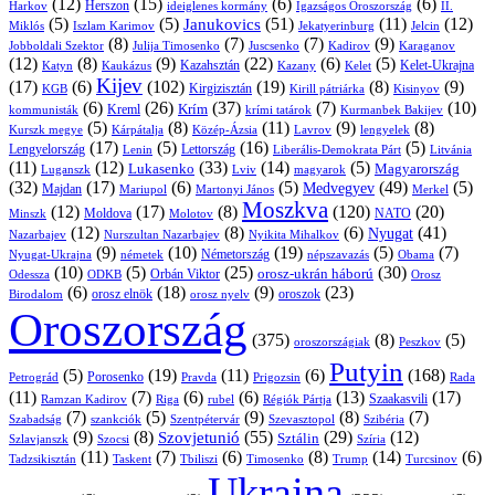
(12)
(15)
(6)
(6)
Harkov
Herszon
ideiglenes kormány
Igazságos Oroszország
II.
(5)
(5)
(51)
(11)
(12)
Janukovics
Jekatyerinburg
Jelcin
Miklós
Iszlam Karimov
(8)
(7)
(7)
(9)
Jobboldali Szektor
Julija Timosenko
Juscsenko
Kadirov
Karaganov
(12)
(8)
(9)
(22)
(6)
(5)
Kazahsztán
Katyn
Kaukázus
Kazany
Kelet-Ukrajna
Kelet
Kijev
(17)
(6)
(102)
(19)
(8)
(9)
Kirgizisztán
KGB
Kirill pátriárka
Kisinyov
(6)
(26)
(37)
(7)
(10)
Krím
Kreml
kommunisták
krími tatárok
Kurmanbek Bakijev
(5)
(8)
(11)
(9)
(8)
Kárpátalja
Közép-Ázsia
Lavrov
lengyelek
Kurszk megye
(17)
(5)
(16)
(5)
Lengyelország
Lettország
Litvánia
Lenin
Liberális-Demokrata Párt
(11)
(12)
(33)
(14)
(5)
Lukasenko
Magyarország
Luganszk
Lviv
magyarok
(32)
(17)
(6)
(5)
(49)
(5)
Medvegyev
Majdan
Mariupol
Martonyi János
Merkel
Moszkva
(12)
(17)
(8)
(120)
(20)
NATO
Minszk
Moldova
Molotov
(12)
(8)
(6)
(41)
Nyugat
Nazarbajev
Nurszultan Nazarbajev
Nyikita Mihalkov
(9)
(10)
(19)
(5)
(7)
Németország
Nyugat-Ukrajna
németek
Obama
népszavazás
(10)
(5)
(25)
(30)
Orbán Viktor
orosz-ukrán háború
Odessza
Orosz
ODKB
(6)
(18)
(9)
(23)
orosz elnök
oroszok
Birodalom
orosz nyelv
Oroszország
(375)
(8)
(5)
oroszországiak
Peszkov
Putyin
(5)
(19)
(11)
(6)
(168)
Porosenko
Pravda
Prigozsin
Rada
Petrográd
(11)
(7)
(6)
(6)
(13)
(17)
Ramzan Kadirov
Riga
rubel
Régiók Pártja
Szaakasvili
(7)
(5)
(9)
(8)
(7)
Szabadság
Szentpétervár
Szevasztopol
Szibéria
szankciók
(9)
(8)
(55)
(29)
(12)
Szovjetunió
Sztálin
Szlavjanszk
Szocsi
Szíria
(11)
(7)
(6)
(8)
(14)
(6)
Tadzsikisztán
Taskent
Tbiliszi
Timosenko
Trump
Turcsinov
Ukrajna