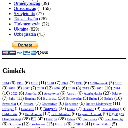
Örményország
(39)
Oroszország
(1 166)
Szovjetunió
(77)
Tadzsikisztán
(26)
Türkmenisztán
(22)
Ukrajna
(829)
Üzbegisztán
(41)
Címkék
(6)
(6)
(11)
(7)
(7)
(6)
(5)
1914
1916
1917
1918
1941
1990
1991
1990-es évek
(9)
(6)
(7)
(12)
(6)
(8)
(5)
(10)
2004
2007
2008
2009
2010
2013
2014
2012
(16)
(6)
(8)
(6)
(6)
(23)
Azerbajdzsán
2022
Amerika
Aresztovics
Azarov
Bakijev
(7)
(11)
(6)
(30)
(5)
(5)
(10)
Belarusz
Baku
Bandera
Biskek
Belkovszkij
Biden
(5)
(7)
(6)
(6)
(11)
Brüsszel
Csecsenföld
Dagesztán
Dmitrij Medvegyev
Brzezinski
(5)
(10)
(33)
(7)
(9)
(5)
Donyeck
Donbassz
Duma
Dusanbe
Dnyeper
Dzsalal-Abad
(6)
(12)
(6)
(9)
Egységes
Dél-Oszétia
Déli Áramlat
Echo Moszkvi
Egyesült Államok
(28)
(42)
(28)
(5)
(5)
EU
Oroszország
Európa
Franciaország
Fidesz
Finnország
(6)
(12)
(15)
(6)
(41)
(5)
Grúzia
Gazprom
Gorbacsov
Groznij
Gyóni Gábor