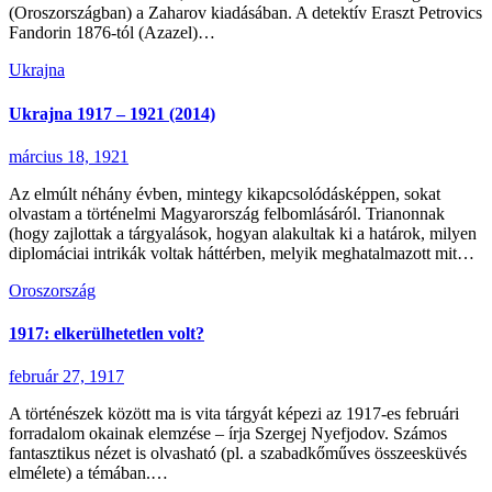
(Oroszországban) a Zaharov kiadásában. A detektív Eraszt Petrovics
Fandorin 1876-tól (Azazel)…
Ukrajna
Ukrajna 1917 – 1921 (2014)
március 18, 1921
Az elmúlt néhány évben, mintegy kikapcsolódásképpen, sokat
olvastam a történelmi Magyarország felbomlásáról. Trianonnak
(hogy zajlottak a tárgyalások, hogyan alakultak ki a határok, milyen
diplomáciai intrikák voltak háttérben, melyik meghatalmazott mit…
Oroszország
1917: elkerülhetetlen volt?
február 27, 1917
A történészek között ma is vita tárgyát képezi az 1917-es februári
forradalom okainak elemzése – írja Szergej Nyefjodov. Számos
fantasztikus nézet is olvasható (pl. a szabadkőműves összeesküvés
elmélete) a témában.…