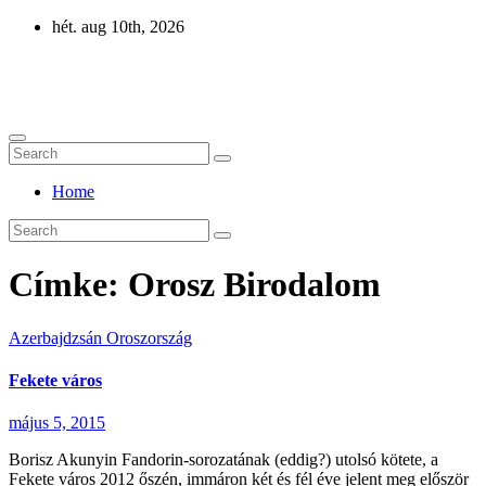
Skip
hét. aug 10th, 2026
to
content
Eurázsia
Home
Címke:
Orosz Birodalom
Azerbajdzsán
Oroszország
Fekete város
május 5, 2015
Borisz Akunyin Fandorin-sorozatának (eddig?) utolsó kötete, a
Fekete város 2012 őszén, immáron két és fél éve jelent meg először