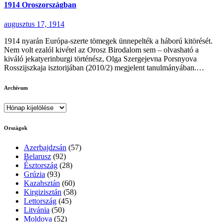
1914 Oroszországban
augusztus 17, 1914
1914 nyarán Európa-szerte tömegek ünnepelték a háború kitörését.
Nem volt ezalól kivétel az Orosz Birodalom sem – olvasható a
kiváló jekatyerinburgi történész, Olga Szergejevna Porsnyova
Rosszijszkaja isztorijában (2010/2) megjelent tanulmányában.…
Archívum
Archívum
Országok
Azerbajdzsán
(57)
Belarusz
(92)
Észtország
(28)
Grúzia
(93)
Kazahsztán
(60)
Kirgizisztán
(58)
Lettország
(45)
Litvánia
(50)
Moldova
(52)