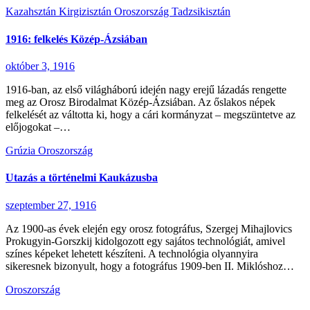
Kazahsztán
Kirgizisztán
Oroszország
Tadzsikisztán
1916: felkelés Közép-Ázsiában
október 3, 1916
1916-ban, az első világháború idején nagy erejű lázadás rengette
meg az Orosz Birodalmat Közép-Ázsiában. Az őslakos népek
felkelését az váltotta ki, hogy a cári kormányzat – megszüntetve az
előjogokat –…
Grúzia
Oroszország
Utazás a történelmi Kaukázusba
szeptember 27, 1916
Az 1900-as évek elején egy orosz fotográfus, Szergej Mihajlovics
Prokugyin-Gorszkij kidolgozott egy sajátos technológiát, amivel
színes képeket lehetett készíteni. A technológia olyannyira
sikeresnek bizonyult, hogy a fotográfus 1909-ben II. Miklóshoz…
Oroszország