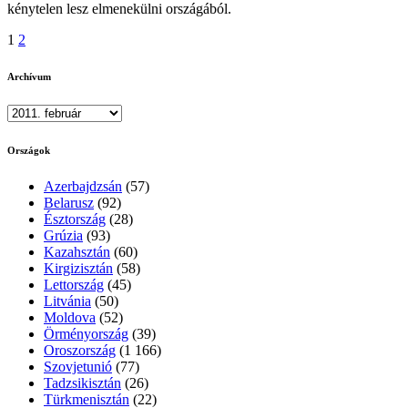
kénytelen lesz elmenekülni országából.
Bejegyzések
1
2
lapozása
Archívum
Archívum
Országok
Azerbajdzsán
(57)
Belarusz
(92)
Észtország
(28)
Grúzia
(93)
Kazahsztán
(60)
Kirgizisztán
(58)
Lettország
(45)
Litvánia
(50)
Moldova
(52)
Örményország
(39)
Oroszország
(1 166)
Szovjetunió
(77)
Tadzsikisztán
(26)
Türkmenisztán
(22)