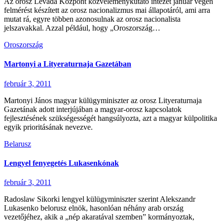
Az orosz Levada Központ közvéleménykutató intézet január végén
felmérést készített az orosz nacionalizmus mai állapotáról, ami arra
mutat rá, egyre többen azonosulnak az orosz nacionalista
jelszavakkal. Azzal például, hogy „Oroszország…
Oroszország
Martonyi a Lityeraturnaja Gazetában
február 3, 2011
Martonyi János magyar külügyminiszter az orosz Lityeraturnaja
Gazetának adott interjújában a magyar-orosz kapcsolatok
fejlesztésének szükségességét hangsúlyozta, azt a magyar külpolitika
egyik prioritásának nevezve.
Belarusz
Lengyel fenyegetés Lukasenkónak
február 3, 2011
Radoslaw Sikorki lengyel külügyminiszter szerint Alekszandr
Lukasenko belorusz elnök, hasonlóan néhány arab ország
vezetőjéhez, akik a „nép akaratával szemben” kormányoztak,