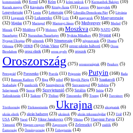
(6)
(26)
(37)
(7)
(10)
Krím
Kreml
kommunisták
krími tatárok
Kurmanbek Bakijev
(5)
(8)
(11)
(9)
(8)
Kárpátalja
Közép-Ázsia
Lavrov
lengyelek
Kurszk megye
(17)
(5)
(16)
(5)
Lengyelország
Lettország
Litvánia
Lenin
Liberális-Demokrata Párt
(11)
(12)
(33)
(14)
(5)
Lukasenko
Magyarország
Luganszk
Lviv
magyarok
(32)
(17)
(6)
(5)
(49)
(5)
Medvegyev
Majdan
Mariupol
Martonyi János
Merkel
Moszkva
(12)
(17)
(8)
(120)
(20)
NATO
Minszk
Moldova
Molotov
(12)
(8)
(6)
(41)
Nyugat
Nazarbajev
Nurszultan Nazarbajev
Nyikita Mihalkov
(9)
(10)
(19)
(5)
(7)
Németország
Nyugat-Ukrajna
németek
Obama
népszavazás
(10)
(5)
(25)
(30)
Orbán Viktor
orosz-ukrán háború
Odessza
Orosz
ODKB
(6)
(18)
(9)
(23)
orosz elnök
oroszok
Birodalom
orosz nyelv
Oroszország
(375)
(8)
(5)
oroszországiak
Peszkov
Putyin
(5)
(19)
(11)
(6)
(168)
Porosenko
Pravda
Prigozsin
Rada
Petrográd
(11)
(7)
(6)
(6)
(13)
(17)
Ramzan Kadirov
Riga
rubel
Régiók Pártja
Szaakasvili
(7)
(5)
(9)
(8)
(7)
Szabadság
Szentpétervár
Szevasztopol
Szibéria
szankciók
(9)
(8)
(55)
(29)
(12)
Szovjetunió
Sztálin
Szlavjanszk
Szocsi
Szíria
(11)
(7)
(6)
(8)
(14)
(6)
Tadzsikisztán
Taskent
Tbiliszi
Timosenko
Trump
Turcsinov
Ukrajna
(6)
(9)
(323)
(6)
Törökország
Türkmenisztán
ukrajnaiak
(7)
(23)
(9)
(12)
(12)
ukrán hadsereg
ukrán elnök
ukránok
ukrán titkosszolgálat
Urál
(20)
(12)
(19)
(5)
(21)
USA
Viktor Janukovics
Vlagyimir Putyin
Varsó
Vilnius
(9)
(8)
(5)
(37)
(6)
Zelenszkij
Vámunió
Wagner-csoport
zsidók
Zaporozsje
(5)
(13)
(14)
Örményország
Üzbegisztán
Észtország