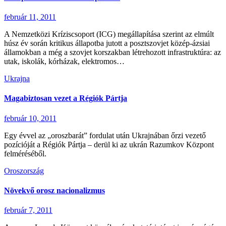
február 11, 2011
A Nemzetközi Kríziscsoport (ICG) megállapítása szerint az elmúlt
húsz év során kritikus állapotba jutott a posztszovjet közép-ázsiai
államokban a még a szovjet korszakban létrehozott infrastruktúra: az
utak, iskolák, kórházak, elektromos…
Ukrajna
Magabiztosan vezet a Régiók Pártja
február 10, 2011
Egy évvel az „oroszbarát” fordulat után Ukrajnában őrzi vezető
pozícióját a Régiók Pártja – derül ki az ukrán Razumkov Központ
felméréséből.
Oroszország
Növekvő orosz nacionalizmus
február 7, 2011