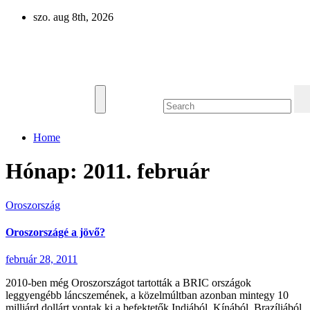
Skip
szo. aug 8th, 2026
to
content
Eurázsia
Home
Hónap:
2011. február
Oroszország
Oroszországé a jövő?
február 28, 2011
2010-ben még Oroszországot tartották a BRIC országok
leggyengébb láncszemének, a közelmúltban azonban mintegy 10
milliárd dollárt vontak ki a befektetők Indiából, Kínából, Brazíliából,