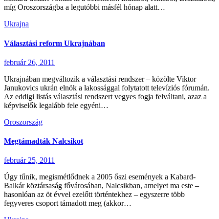
míg Oroszországba a legutóbbi másfél hónap alatt…
Ukrajna
Választási reform Ukrajnában
február 26, 2011
Ukrajnában megváltozik a választási rendszer – közölte Viktor
Janukovics ukrán elnök a lakossággal folytatott televíziós fórumán.
Az eddigi listás választási rendszert vegyes fogja felváltani, azaz a
képviselők legalább fele egyéni…
Oroszország
Megtámadták Nalcsikot
február 25, 2011
Úgy tűnik, megismétlődnek a 2005 őszi események a Kabard-
Balkár köztársaság fővárosában, Nalcsikban, amelyet ma este –
hasonlóan az öt évvel ezelőtt történtekhez – egyszerre több
fegyveres csoport támadott meg (akkor…