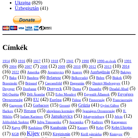
Ukrajna
(829)
Üzbegisztán
(41)
Címkék
(6)
(6)
(11)
(7)
(7)
(6)
(5)
1914
1916
1917
1918
1941
1990
1991
1990-es évek
(9)
(6)
(7)
(12)
(6)
(8)
(5)
(10)
2004
2007
2008
2009
2010
2013
2014
2012
(16)
(6)
(8)
(6)
(6)
(23)
Azerbajdzsán
2022
Amerika
Aresztovics
Azarov
Bakijev
(7)
(11)
(6)
(30)
(5)
(5)
(10)
Belarusz
Baku
Bandera
Biskek
Belkovszkij
Biden
(5)
(7)
(6)
(6)
(11)
Brüsszel
Csecsenföld
Dagesztán
Dmitrij Medvegyev
Brzezinski
(5)
(10)
(33)
(7)
(9)
(5)
Donyeck
Donbassz
Duma
Dusanbe
Dnyeper
Dzsalal-Abad
(6)
(12)
(6)
(9)
Egységes
Dél-Oszétia
Déli Áramlat
Echo Moszkvi
Egyesült Államok
(28)
(42)
(28)
(5)
(5)
EU
Oroszország
Európa
Franciaország
Fidesz
Finnország
(6)
(12)
(15)
(6)
(41)
(5)
Grúzia
Gazprom
Gorbacsov
Groznij
Gyóni Gábor
(12)
(15)
(6)
(6)
Harkov
Herszon
ideiglenes kormány
Igazságos Oroszország
II.
(5)
(5)
(51)
(11)
(12)
Janukovics
Jekatyerinburg
Jelcin
Miklós
Iszlam Karimov
(8)
(7)
(7)
(9)
Jobboldali Szektor
Julija Timosenko
Juscsenko
Kadirov
Karaganov
(12)
(8)
(9)
(22)
(6)
(5)
Kazahsztán
Katyn
Kaukázus
Kazany
Kelet-Ukrajna
Kelet
Kijev
(17)
(6)
(102)
(19)
(8)
(9)
Kirgizisztán
KGB
Kirill pátriárka
Kisinyov