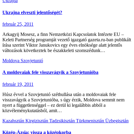
Ukrajna
Ukrajna elveszti jelentőségét?
február 25, 2011
Arkagyij Mosesz, a finn Nemzetközi Kapcsolatok Intézete EU –
Keleti Partnerség programját vezető igazgató gazeta.ru-ban publikált
írása szerint Viktor Janukovics egy éves elnöksége alatt jelentős
változások következtek be északkeleti szomszédunk…
Moldova
Szovjetunió
A moldovaiak fele visszavágyik a Szovjetunióba
február 19, 2011
Húsz évvel a Szovjetunió széthullása után a moldovaiak fele
visszavágyik a Szovjetunióba, s úgy érzik, Moldova semmit nem
nyert a függetlenséggel – ez derül ki legalábbis abból a
közvéleménykutatásból, amit…
Kazahsztán
Kirgizisztán
Tadzsikisztán
Türkmenisztán
Üzbegisztán
Közép-Ázsia: vissza a középkorba