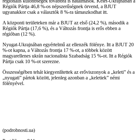
regionális különbségek továbbra is hatalmasok. Kelet-Ukrajnában a
Régiók Pártja 46,8 %-os népszerűségnek örvend, a BJUT
ugyanakkor csak a választók 8 %-ra támaszkodhat itt.
A központi területeken már a BJUT az első (24,2 %), második a
Régiók Pártja (17,6 %), és a Változás frontja is erős ebben a
régióban (12 %).
Nyugat-Ukrajnában egyértelmű az ellenzék fölénye. Itt a BJUT 20
%-ot kapna, a Változás frontja 17 %-ot, a többek között
magyarellenes ukrán nacionalista Szabadság 15 %-ot. Itt a Régiók
Pártja csak 10 %-ot szerezne.
Összességében tehát kiegyenlítettek az erőviszonyok a „keleti” és a
„nyugati” pártok között, jelenleg azonban a „keletiek” némi
fölényével.
(podrobnosti.ua)