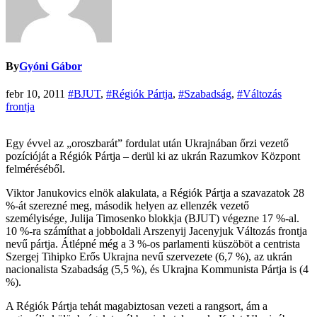
By
Gyóni Gábor
febr 10, 2011
#BJUT
,
#Régiók Pártja
,
#Szabadság
,
#Változás
frontja
Egy évvel az „oroszbarát” fordulat után Ukrajnában őrzi vezető
pozícióját a Régiók Pártja – derül ki az ukrán Razumkov Központ
felméréséből.
Viktor Janukovics elnök alakulata, a Régiók Pártja a szavazatok 28
%-át szerezné meg, második helyen az ellenzék vezető
személyisége, Julija Timosenko blokkja (BJUT) végezne 17 %-al.
10 %-ra számíthat a jobboldali Arszenyij Jacenyjuk Változás frontja
nevű pártja. Átlépné még a 3 %-os parlamenti küszöböt a centrista
Szergej Tihipko Erős Ukrajna nevű szervezete (6,7 %), az ukrán
nacionalista Szabadság (5,5 %), és Ukrajna Kommunista Pártja is (4
%).
A Régiók Pártja tehát magabiztosan vezeti a rangsort, ám a