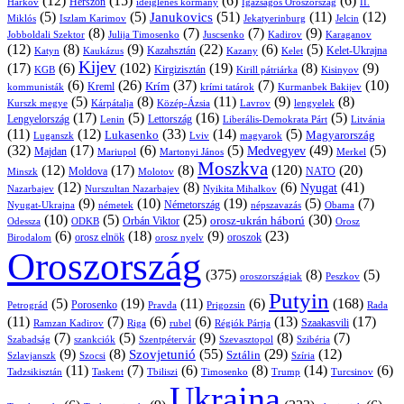
(12)
(15)
(6)
(6)
Harkov
Herszon
ideiglenes kormány
Igazságos Oroszország
II.
(5)
(5)
(51)
(11)
(12)
Janukovics
Jekatyerinburg
Jelcin
Miklós
Iszlam Karimov
(8)
(7)
(7)
(9)
Jobboldali Szektor
Julija Timosenko
Juscsenko
Kadirov
Karaganov
(12)
(8)
(9)
(22)
(6)
(5)
Kazahsztán
Katyn
Kaukázus
Kazany
Kelet-Ukrajna
Kelet
Kijev
(17)
(6)
(102)
(19)
(8)
(9)
Kirgizisztán
KGB
Kirill pátriárka
Kisinyov
(6)
(26)
(37)
(7)
(10)
Krím
Kreml
kommunisták
krími tatárok
Kurmanbek Bakijev
(5)
(8)
(11)
(9)
(8)
Kárpátalja
Közép-Ázsia
Lavrov
lengyelek
Kurszk megye
(17)
(5)
(16)
(5)
Lengyelország
Lettország
Litvánia
Lenin
Liberális-Demokrata Párt
(11)
(12)
(33)
(14)
(5)
Lukasenko
Magyarország
Luganszk
Lviv
magyarok
(32)
(17)
(6)
(5)
(49)
(5)
Medvegyev
Majdan
Mariupol
Martonyi János
Merkel
Moszkva
(12)
(17)
(8)
(120)
(20)
NATO
Minszk
Moldova
Molotov
(12)
(8)
(6)
(41)
Nyugat
Nazarbajev
Nurszultan Nazarbajev
Nyikita Mihalkov
(9)
(10)
(19)
(5)
(7)
Németország
Nyugat-Ukrajna
németek
Obama
népszavazás
(10)
(5)
(25)
(30)
Orbán Viktor
orosz-ukrán háború
Odessza
Orosz
ODKB
(6)
(18)
(9)
(23)
orosz elnök
oroszok
Birodalom
orosz nyelv
Oroszország
(375)
(8)
(5)
oroszországiak
Peszkov
Putyin
(5)
(19)
(11)
(6)
(168)
Porosenko
Pravda
Prigozsin
Rada
Petrográd
(11)
(7)
(6)
(6)
(13)
(17)
Ramzan Kadirov
Riga
rubel
Régiók Pártja
Szaakasvili
(7)
(5)
(9)
(8)
(7)
Szabadság
Szentpétervár
Szevasztopol
Szibéria
szankciók
(9)
(8)
(55)
(29)
(12)
Szovjetunió
Sztálin
Szlavjanszk
Szocsi
Szíria
(11)
(7)
(6)
(8)
(14)
(6)
Tadzsikisztán
Taskent
Tbiliszi
Timosenko
Trump
Turcsinov
Ukrajna