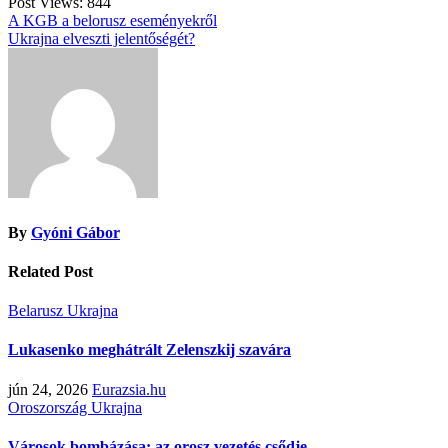
Post Views:
844
Bejegyzés
A KGB a belorusz eseményekről
Ukrajna elveszti jelentőségét?
navigáció
By
Gyóni Gábor
Related Post
Belarusz
Ukrajna
Lukasenko meghátrált Zelenszkij szavára
jún 24, 2026
Eurazsia.hu
Oroszország
Ukrajna
Városok bombázása: az orosz vezetés csődje