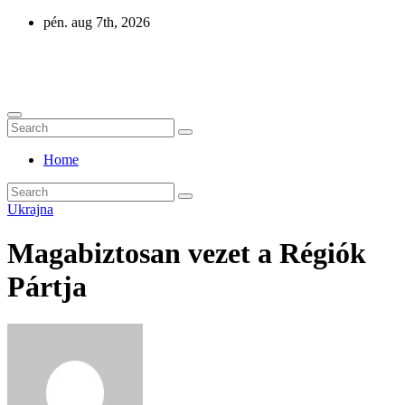
Skip
pén. aug 7th, 2026
to
content
Eurázsia
Home
Ukrajna
Magabiztosan vezet a Régiók
Pártja