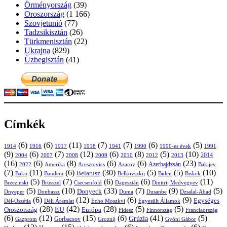
Örményország
(39)
Oroszország
(1 166)
Szovjetunió
(77)
Tadzsikisztán
(26)
Türkmenisztán
(22)
Ukrajna
(829)
Üzbegisztán
(41)
Címkék
(6)
(6)
(11)
(7)
(7)
(6)
(5)
1914
1916
1917
1918
1941
1990
1991
1990-es évek
(9)
(6)
(7)
(12)
(6)
(8)
(5)
(10)
2004
2007
2008
2009
2010
2013
2014
2012
(16)
(6)
(8)
(6)
(6)
(23)
Azerbajdzsán
2022
Amerika
Aresztovics
Azarov
Bakijev
(7)
(11)
(6)
(30)
(5)
(5)
(10)
Belarusz
Baku
Bandera
Biskek
Belkovszkij
Biden
(5)
(7)
(6)
(6)
(11)
Brüsszel
Csecsenföld
Dagesztán
Dmitrij Medvegyev
Brzezinski
(5)
(10)
(33)
(7)
(9)
(5)
Donyeck
Donbassz
Duma
Dusanbe
Dnyeper
Dzsalal-Abad
(6)
(12)
(6)
(9)
Egységes
Dél-Oszétia
Déli Áramlat
Echo Moszkvi
Egyesült Államok
(28)
(42)
(28)
(5)
(5)
EU
Oroszország
Európa
Franciaország
Fidesz
Finnország
(6)
(12)
(15)
(6)
(41)
(5)
Grúzia
Gazprom
Gorbacsov
Groznij
Gyóni Gábor