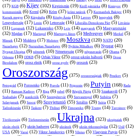
Kijev
(17)
(6)
(102)
(19)
(8)
(9)
Kirgizisztán
KGB
Kirill pátriárka
Kisinyov
(6)
(26)
(37)
(7)
(10)
Krím
Kreml
kommunisták
krími tatárok
Kurmanbek Bakijev
(5)
(8)
(11)
(9)
(8)
Kárpátalja
Közép-Ázsia
Lavrov
lengyelek
Kurszk megye
(17)
(5)
(16)
(5)
Lengyelország
Lettország
Litvánia
Lenin
Liberális-Demokrata Párt
(11)
(12)
(33)
(14)
(5)
Lukasenko
Magyarország
Luganszk
Lviv
magyarok
(32)
(17)
(6)
(5)
(49)
(5)
Medvegyev
Majdan
Mariupol
Martonyi János
Merkel
Moszkva
(12)
(17)
(8)
(120)
(20)
NATO
Minszk
Moldova
Molotov
(12)
(8)
(6)
(41)
Nyugat
Nazarbajev
Nurszultan Nazarbajev
Nyikita Mihalkov
(9)
(10)
(19)
(5)
(7)
Németország
Nyugat-Ukrajna
németek
Obama
népszavazás
(10)
(5)
(25)
(30)
Orbán Viktor
orosz-ukrán háború
Odessza
Orosz
ODKB
(6)
(18)
(9)
(23)
orosz elnök
oroszok
Birodalom
orosz nyelv
Oroszország
(375)
(8)
(5)
oroszországiak
Peszkov
Putyin
(5)
(19)
(11)
(6)
(168)
Porosenko
Pravda
Prigozsin
Rada
Petrográd
(11)
(7)
(6)
(6)
(13)
(17)
Ramzan Kadirov
Riga
rubel
Régiók Pártja
Szaakasvili
(7)
(5)
(9)
(8)
(7)
Szabadság
Szentpétervár
Szevasztopol
Szibéria
szankciók
(9)
(8)
(55)
(29)
(12)
Szovjetunió
Sztálin
Szlavjanszk
Szocsi
Szíria
(11)
(7)
(6)
(8)
(14)
(6)
Tadzsikisztán
Taskent
Tbiliszi
Timosenko
Trump
Turcsinov
Ukrajna
(6)
(9)
(323)
(6)
Törökország
Türkmenisztán
ukrajnaiak
(7)
(23)
(9)
(12)
(12)
ukrán hadsereg
ukrán elnök
ukránok
ukrán titkosszolgálat
Urál
(20)
(12)
(19)
(5)
(21)
USA
Viktor Janukovics
Vlagyimir Putyin
Varsó
Vilnius