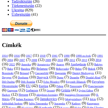
Tadzsikisztán
(26)
Türkmenisztán
(22)
Ukrajna
(829)
Üzbegisztán
(41)
Címkék
(6)
(6)
(11)
(7)
(7)
(6)
(5)
1914
1916
1917
1918
1941
1990
1991
1990-es évek
(9)
(6)
(7)
(12)
(6)
(8)
(5)
(10)
2004
2007
2008
2009
2010
2013
2014
2012
(16)
(6)
(8)
(6)
(6)
(23)
Azerbajdzsán
2022
Amerika
Aresztovics
Azarov
Bakijev
(7)
(11)
(6)
(30)
(5)
(5)
(10)
Belarusz
Baku
Bandera
Biskek
Belkovszkij
Biden
(5)
(7)
(6)
(6)
(11)
Brüsszel
Csecsenföld
Dagesztán
Dmitrij Medvegyev
Brzezinski
(5)
(10)
(33)
(7)
(9)
(5)
Donyeck
Donbassz
Duma
Dusanbe
Dnyeper
Dzsalal-Abad
(6)
(12)
(6)
(9)
Egységes
Dél-Oszétia
Déli Áramlat
Echo Moszkvi
Egyesült Államok
(28)
(42)
(28)
(5)
(5)
EU
Oroszország
Európa
Franciaország
Fidesz
Finnország
(6)
(12)
(15)
(6)
(41)
(5)
Grúzia
Gazprom
Gorbacsov
Groznij
Gyóni Gábor
(12)
(15)
(6)
(6)
Harkov
Herszon
ideiglenes kormány
Igazságos Oroszország
II.
(5)
(5)
(51)
(11)
(12)
Janukovics
Jekatyerinburg
Jelcin
Miklós
Iszlam Karimov
(8)
(7)
(7)
(9)
Jobboldali Szektor
Julija Timosenko
Juscsenko
Kadirov
Karaganov
(12)
(8)
(9)
(22)
(6)
(5)
Kazahsztán
Katyn
Kaukázus
Kazany
Kelet-Ukrajna
Kelet