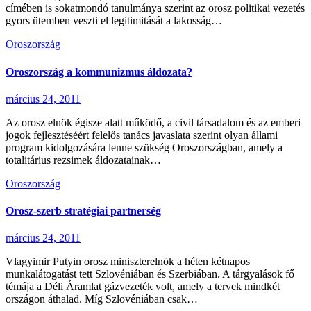
címében is sokatmondó tanulmánya szerint az orosz politikai vezetés
gyors ütemben veszti el legitimitását a lakosság…
Oroszország
Oroszország a kommunizmus áldozata?
március 24, 2011
Az orosz elnök égisze alatt működő, a civil társadalom és az emberi
jogok fejlesztéséért felelős tanács javaslata szerint olyan állami
program kidolgozására lenne szükség Oroszországban, amely a
totalitárius rezsimek áldozatainak…
Oroszország
Orosz-szerb stratégiai partnerség
március 24, 2011
Vlagyimir Putyin orosz miniszterelnök a héten kétnapos
munkalátogatást tett Szlovéniában és Szerbiában. A tárgyalások fő
témája a Déli Áramlat gázvezeték volt, amely a tervek mindkét
országon áthalad. Míg Szlovéniában csak…