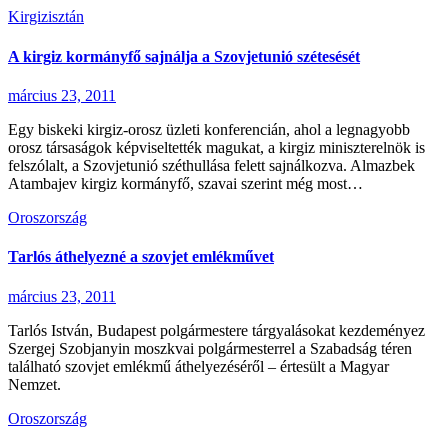
Kirgizisztán
A kirgiz kormányfő sajnálja a Szovjetunió szétesését
március 23, 2011
Egy biskeki kirgiz-orosz üzleti konferencián, ahol a legnagyobb
orosz társaságok képviseltették magukat, a kirgiz miniszterelnök is
felszólalt, a Szovjetunió széthullása felett sajnálkozva. Almazbek
Atambajev kirgiz kormányfő, szavai szerint még most…
Oroszország
Tarlós áthelyezné a szovjet emlékművet
március 23, 2011
Tarlós István, Budapest polgármestere tárgyalásokat kezdeményez
Szergej Szobjanyin moszkvai polgármesterrel a Szabadság téren
található szovjet emlékmű áthelyezéséről – értesült a Magyar
Nemzet.
Oroszország