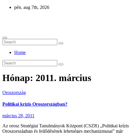
Skip
pén. aug 7th, 2026
to
content
Eurázsia
Home
Hónap:
2011. március
Oroszország
Politikai krízis Oroszországban?
március 28, 2011
Az orosz Stratégiai Tanulmányok Központ (CSZR) „Politikai krízis
Oroszországban és fejlődésének lehetséges mechanizmusai” már