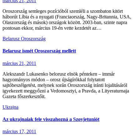
március 21, 2011
Oroszország semleges pozícióból szemléli a szombaton kitört
háborút Líbia és a nyugati (Franciaország, Nagy-Britannia, USA,
Olaszország és mások) országok között. 2003-ban, szinte napra
pontosan ekkor, március 19-én vette kezdetét az…
Belarusz
Oroszország
Belarusz ismét Oroszország mellett
március 21, 2011
Alekszandr Lukasenko belorusz elnök pénteken – immár
hagyományos módon – orosz újságírókkal folytatott
sajtóbeszélgetést, melynek során Oroszország iránti lojalitásáról
igyekezett meggyőzni a Vedomosztyi, a Pravda, a Lityeraturnaja
Gazeta főszerkesztőit.
Ukrajna
Az ukrajnaiak fele visszahozná a Szovjetuniót
március 17, 2011