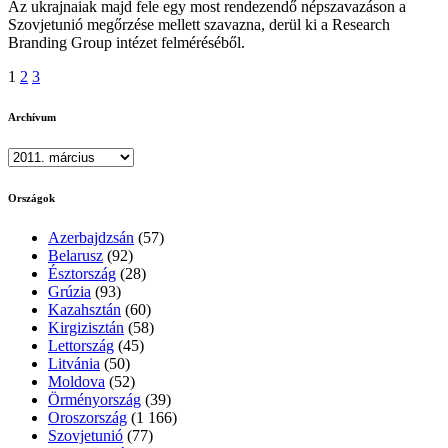
Az ukrajnaiak majd fele egy most rendezendő népszavazáson a
Szovjetunió megőrzése mellett szavazna, derül ki a Research
Branding Group intézet felméréséből.
Bejegyzések
1
2
3
lapozása
Archívum
Archívum
Országok
Azerbajdzsán
(57)
Belarusz
(92)
Észtország
(28)
Grúzia
(93)
Kazahsztán
(60)
Kirgizisztán
(58)
Lettország
(45)
Litvánia
(50)
Moldova
(52)
Örményország
(39)
Oroszország
(1 166)
Szovjetunió
(77)