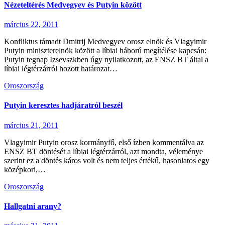
Nézeteltérés Medvegyev és Putyin között
március 22, 2011
Konfliktus támadt Dmitrij Medvegyev orosz elnök és Vlagyimir
Putyin miniszterelnök között a líbiai háború megítélése kapcsán:
Putyin tegnap Izsevszkben úgy nyilatkozott, az ENSZ BT által a
líbiai légtérzárról hozott határozat…
Oroszország
Putyin keresztes hadjáratról beszél
március 21, 2011
Vlagyimir Putyin orosz kormányfő, első ízben kommentálva az
ENSZ BT döntését a líbiai légtérzárról, azt mondta, véleménye
szerint ez a döntés káros volt és nem teljes értékű, hasonlatos egy
középkori,…
Oroszország
Hallgatni arany?