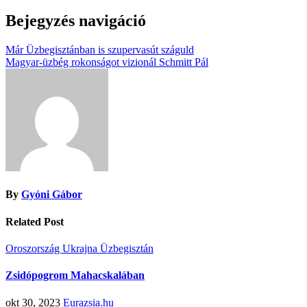
Bejegyzés navigáció
Már Üzbegisztánban is szupervasút száguld
Magyar-üzbég rokonságot vizionál Schmitt Pál
By
Gyóni Gábor
Related Post
Oroszország
Ukrajna
Üzbegisztán
Zsidópogrom Mahacskalában
okt 30, 2023
Eurazsia.hu