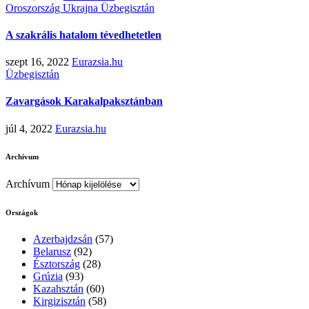
Oroszország
Ukrajna
Üzbegisztán
A szakrális hatalom tévedhetetlen
szept 16, 2022
Eurazsia.hu
Üzbegisztán
Zavargások Karakalpaksztánban
júl 4, 2022
Eurazsia.hu
Archívum
Archívum
Országok
Azerbajdzsán
(57)
Belarusz
(92)
Észtország
(28)
Grúzia
(93)
Kazahsztán
(60)
Kirgizisztán
(58)