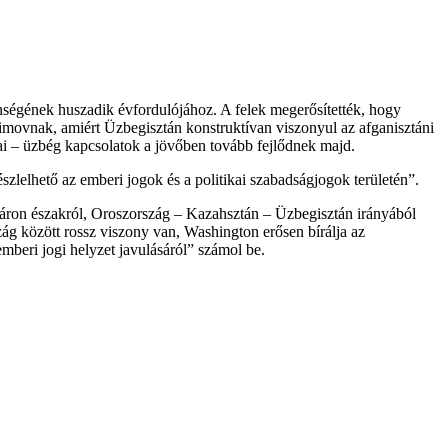
nségének huszadik évfordulójához. A felek megerősítették, hogy
imovnak, amiért Üzbegisztán konstruktívan viszonyul az afganisztáni
kai – üzbég kapcsolatok a jövőben tovább fejlődnek majd.
zlelhető az emberi jogok és a politikai szabadságjogok területén”.
máron északról, Oroszország – Kazahsztán – Üzbegisztán irányából
ág között rossz viszony van, Washington erősen bírálja az
mberi jogi helyzet javulásáról” számol be.