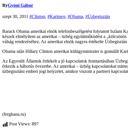
By
Gyóni Gábor
szept 30, 2011
#Clinton
,
#Karimov
,
#Obama
,
#Üzbegisztán
Barack Obama amerikai elnök telefonbeszélgetést folytatott Iszlam K
készek elmélyíteni az amerikai – üzbég együttműködést a „kölcsönös 
válság rendezéséhez. Az amerikai elnök nagyra értékelte Üzbegisztán 
Obama után Hillary Clinton amerikai külügyminiszter is gratulált Kar
Az Egyesült Államok érdekelt a jó kapcsolatok fenntartásában Üzbegi
érkezik a háborús övezetbe. Az amerikai – üzbég kapcsolatokat minteg
üzbegisztáni emberi jogi helyzetet, amikor viszont a partneri kapcsol
(ferghana.ru)
Post Views:
897