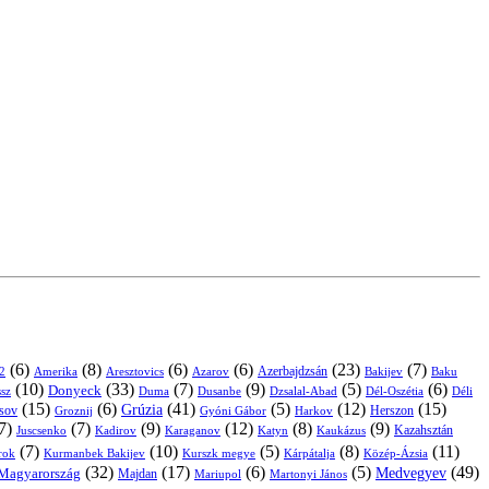
(6)
(8)
(6)
(6)
(23)
(7)
Azerbajdzsán
2
Amerika
Aresztovics
Azarov
Bakijev
Baku
(10)
(33)
(7)
(9)
(5)
(6)
Donyeck
sz
Duma
Dusanbe
Dél-Oszétia
Déli
Dzsalal-Abad
(15)
(6)
(41)
(5)
(12)
(15)
Grúzia
sov
Groznij
Harkov
Herszon
Gyóni Gábor
7)
(7)
(9)
(12)
(8)
(9)
Kazahsztán
Juscsenko
Kadirov
Karaganov
Katyn
Kaukázus
(7)
(10)
(5)
(8)
(11)
árok
Kurmanbek Bakijev
Kárpátalja
Közép-Ázsia
Kurszk megye
(32)
(17)
(6)
(5)
(49)
Medvegyev
Magyarország
Majdan
Mariupol
Martonyi János