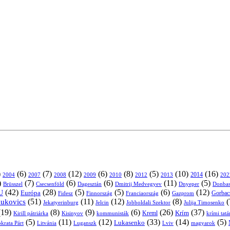
)
(6)
(7)
(12)
(6)
(8)
(5)
(10)
(16)
2004
2007
2008
2009
2010
2013
2014
202
2012
)
(7)
(6)
(6)
(11)
(5)
Brüsszel
Csecsenföld
Dagesztán
Dmitrij Medvegyev
Donbas
Dnyeper
(42)
(28)
(5)
(5)
(6)
(12)
U
Európa
Franciaország
Gazprom
Gorbac
Fidesz
Finnország
(51)
(11)
(12)
(8)
(
nukovics
Jekatyerinburg
Jelcin
Jobboldali Szektor
Julija Timosenko
(19)
(8)
(9)
(6)
(26)
(37)
Krím
Kreml
Kirill pátriárka
Kisinyov
kommunisták
krími tat
(5)
(11)
(12)
(33)
(14)
(5)
Lukasenko
Litvánia
Luganszk
Lviv
krata Párt
magyarok