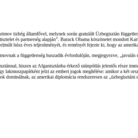
arimov üzbég államfővel, melynek során gratulált Üzbegisztán függetle
tisztelet és partnerség alapján”. Barack Obama köszönetet mondott Kar
elmúlt húsz éves teljesítményét, és reményét fejezte ki, hogy az ameri
imovnak a függetlenség huszadik évfordulóján, megjegyezve, „javulás és
sztánnal, hiszen az Afganisztánba érkező utánpótlás jelentős része im
y lakmuszpapírként jelzi az emberi jogok megítélése: amikor a két orsz
atok dominálnak, az amerikai diplomácia rendszeresen az „üzbegisztáni e