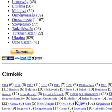
Lettország
(45)
Litvánia
(50)
Moldova
(52)
Örményország
(39)
Oroszország
(1 167)
Szovjetunió
(77)
Tadzsikisztán
(26)
Türkmenisztán
(22)
Ukrajna
(829)
Üzbegisztán
(41)
Címkék
(6)
(6)
(11)
(7)
(7)
(6)
(5)
(9
1914
1916
1917
1918
1941
1990
1991
1990-es évek
(11)
(6)
(30)
(5)
(5)
(10)
(5
Belarusz
Bandera
Biskek
Belkovszkij
Biden
Brzezinski
(12)
(6)
(9)
(28)
E
Egységes Oroszország
Áramlat
Echo Moszkvi
Egyesült Államok
(6)
(6)
(5)
(5)
Ja
ideiglenes kormány
Igazságos Oroszország
II. Miklós
Iszlam Karimov
Kijev
(22)
(6)
(5)
(17)
(6)
(102)
Kirgizisztán
Kazany
Kelet-Ukrajna
KGB
Kelet
(9)
(8)
(17)
(5)
(16)
Lavrov
lengyelek
Lengyelország
Lettország
Lenin
Liberális-Demo