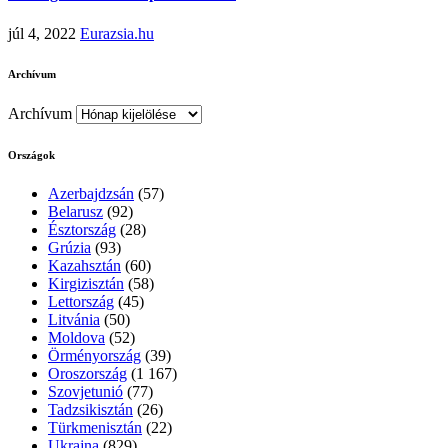
júl 4, 2022
Eurazsia.hu
Archívum
Archívum
Országok
Azerbajdzsán
(57)
Belarusz
(92)
Észtország
(28)
Grúzia
(93)
Kazahsztán
(60)
Kirgizisztán
(58)
Lettország
(45)
Litvánia
(50)
Moldova
(52)
Örményország
(39)
Oroszország
(1 167)
Szovjetunió
(77)
Tadzsikisztán
(26)
Türkmenisztán
(22)
Ukrajna
(829)