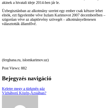
akinek a hivatali ideje 2014-ben jár le.
Üzbegisztánban az alkotmány szerint egy ember csak kétszer lehet
elnök, ezt figyelembe véve Iszlam Karimovot 2007 decemberében –
szigorúan véve az alaptörvény szövegét – alkotmányellenesen
választották államfővé.
(ferghana.ru, islomkarimov.uz)
Post Views:
882
Bejegyzés navigáció
Keletre megy a türkmén gáz
Vízháború Közép-Ázsiában?