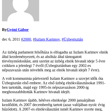
By
Gyóni Gábor
dec 6, 2011
#2000
,
#Iszlam Karimov
,
#Üzbegisztán
Az üzbég parlament felsőháza is elfogadta az Iszlam Karimov elnök
által kezdeményezett, és az alsóház által támogatott
törvénymódosítást, ami szerint az üzbég elnök hivatali ideje 5 évre
csökken a jelenlegi 7 évről (Üzbegisztánban egy 2002-es
népszavazás után növelték meg az elnök hivatali idejét 7 évre).
A volt kommunista pártvezető Iszlam Karimov a szovjet idők óta
Üzbegisztán első embere. Az első üzbég elnökválasztásokat 1991-
ben tartották, majd egy 1995-ös népszavazáson 2000-ig
meghosszabbították Karimov hivatali idejét.
Iszlam Karimov újabb, hétéves elnöksége 2000 januárjában
kezdődött, és 2007 decemberéig tartott (azaz valójában nyolc évig
húzódott). A 2007-es elnökválasztást ismét Karimov nyerte meg,