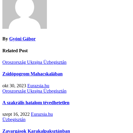
By
Gyóni Gábor
Related Post
Oroszország
Ukrajna
Üzbegisztán
Zsidópogrom Mahacskalában
okt 30, 2023
Eurazsia.hu
Oroszország
Ukrajna
Üzbegisztán
A szakrális hatalom tévedhetetlen
szept 16, 2022
Eurazsia.hu
Üzbegisztán
Zavargások Karakalpaksztánban