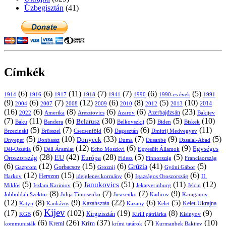
Üzbegisztán
(41)
Címkék
(6)
(6)
(11)
(7)
(7)
(6)
(5)
1914
1916
1917
1918
1941
1990
1991
1990-es évek
(9)
(6)
(7)
(12)
(6)
(8)
(5)
(10)
2004
2007
2008
2009
2010
2013
2014
2012
(16)
(6)
(8)
(6)
(6)
(23)
Azerbajdzsán
2022
Amerika
Aresztovics
Azarov
Bakijev
(7)
(11)
(6)
(30)
(5)
(5)
(10)
Belarusz
Baku
Bandera
Biskek
Belkovszkij
Biden
(5)
(7)
(6)
(6)
(11)
Brüsszel
Csecsenföld
Dagesztán
Dmitrij Medvegyev
Brzezinski
(5)
(10)
(33)
(7)
(9)
(5)
Donyeck
Donbassz
Duma
Dusanbe
Dnyeper
Dzsalal-Abad
(6)
(12)
(6)
(9)
Egységes
Dél-Oszétia
Déli Áramlat
Echo Moszkvi
Egyesült Államok
(28)
(42)
(28)
(5)
(5)
EU
Oroszország
Európa
Franciaország
Fidesz
Finnország
(6)
(12)
(15)
(6)
(41)
(5)
Grúzia
Gazprom
Gorbacsov
Groznij
Gyóni Gábor
(12)
(15)
(6)
(6)
Harkov
Herszon
ideiglenes kormány
Igazságos Oroszország
II.
(5)
(5)
(51)
(11)
(12)
Janukovics
Jekatyerinburg
Jelcin
Miklós
Iszlam Karimov
(8)
(7)
(7)
(9)
Jobboldali Szektor
Julija Timosenko
Juscsenko
Kadirov
Karaganov
(12)
(8)
(9)
(22)
(6)
(5)
Kazahsztán
Katyn
Kaukázus
Kazany
Kelet-Ukrajna
Kelet
Kijev
(17)
(6)
(102)
(19)
(8)
(9)
Kirgizisztán
KGB
Kirill pátriárka
Kisinyov
(6)
(26)
(37)
(7)
(10)
Krím
Kreml
kommunisták
krími tatárok
Kurmanbek Bakijev