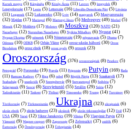
(5)
(8)
(11)
(9)
(8)
Kárpátalja
Közép-Ázsia
Lavrov
lengyelek
Kurszk megye
(17)
(5)
(16)
(5)
Lengyelország
Lettország
Litvánia
Lenin
Liberális-Demokrata Párt
(11)
(12)
(33)
(14)
(5)
Lukasenko
Magyarország
Luganszk
Lviv
magyarok
(32)
(17)
(6)
(5)
(49)
(5)
Medvegyev
Majdan
Mariupol
Martonyi János
Merkel
Moszkva
(12)
(17)
(8)
(120)
(21)
NATO
Minszk
Moldova
Molotov
(12)
(8)
(6)
(41)
Nyugat
Nazarbajev
Nurszultan Nazarbajev
Nyikita Mihalkov
(9)
(10)
(19)
(5)
(7)
Németország
Nyugat-Ukrajna
németek
Obama
népszavazás
(10)
(5)
(25)
(30)
Orbán Viktor
orosz-ukrán háború
Odessza
Orosz
ODKB
(6)
(18)
(9)
(23)
oroszok
Birodalom
orosz elnök
orosz nyelv
Oroszország
(376)
(8)
(5)
oroszországiak
Peszkov
Putyin
(5)
(19)
(11)
(6)
(169)
Porosenko
Pravda
Prigozsin
Rada
Petrográd
(11)
(7)
(6)
(6)
(13)
(17)
Ramzan Kadirov
Riga
rubel
Régiók Pártja
Szaakasvili
(7)
(5)
(9)
(8)
(7)
Szabadság
Szentpétervár
Szevasztopol
Szibéria
szankciók
(9)
(8)
(55)
(29)
(12)
Szovjetunió
Sztálin
Szlavjanszk
Szocsi
Szíria
(11)
(7)
(6)
(8)
(14)
(6)
Tadzsikisztán
Taskent
Tbiliszi
Timosenko
Trump
Turcsinov
Ukrajna
(7)
(9)
(323)
(6)
Törökország
Türkmenisztán
ukrajnaiak
(7)
(23)
(9)
(12)
(12)
ukrán hadsereg
ukrán elnök
ukránok
ukrán titkosszolgálat
Urál
(20)
(12)
(19)
(5)
(21)
USA
Viktor Janukovics
Vlagyimir Putyin
Varsó
Vilnius
(9)
(8)
(5)
(37)
(6)
Zelenszkij
Vámunió
Wagner-csoport
zsidók
Zaporozsje
(5)
(13)
(14)
Örményország
Üzbegisztán
Észtország