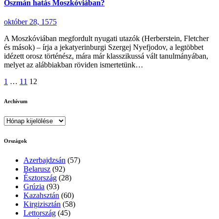
Oszmán hatás Moszkóviában?
október 28, 1575
A Moszkóviában megfordult nyugati utazók (Herberstein, Fletcher
és mások) – írja a jekatyerinburgi Szergej Nyefjodov, a legtöbbet
idézett orosz történész, mára már klasszikussá vált tanulmányában,
melyet az alábbiakban röviden ismertetünk…
Bejegyzések
1
…
11
12
lapozása
Archívum
Archívum
Országok
Azerbajdzsán
(57)
Belarusz
(92)
Észtország
(28)
Grúzia
(93)
Kazahsztán
(60)
Kirgizisztán
(58)
Lettország
(45)