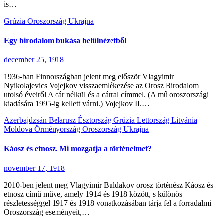
is…
Grúzia
Oroszország
Ukrajna
Egy birodalom bukása belülnézetből
december 25, 1918
1936-ban Finnországban jelent meg először Vlagyimir
Nyikolajevics Vojejkov visszaemlékezése az Orosz Birodalom
utolsó éveiről A cár nélkül és a cárral címmel. (A mű oroszországi
kiadására 1995-ig kellett várni.) Vojejkov II.…
Azerbajdzsán
Belarusz
Észtország
Grúzia
Lettország
Litvánia
Moldova
Örményország
Oroszország
Ukrajna
Káosz és etnosz. Mi mozgatja a történelmet?
november 17, 1918
2010-ben jelent meg Vlagyimir Buldakov orosz történész Káosz és
etnosz című műve, amely 1914 és 1918 között, s különös
részletességgel 1917 és 1918 vonatkozásában tárja fel a forradalmi
Oroszország eseményeit,…