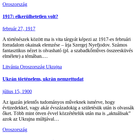
Oroszország
1917: elkerülhetetlen volt?
február 27, 1917
A történészek között ma is vita tárgyát képezi az 1917-es februári
forradalom okainak elemzése – írja Szergej Nyefjodov. Számos
fantasztikus nézet is olvasható (pl. a szabadkőműves összeesküvés
elmélete) a témában.…
Litvánia
Oroszország
Ukrajna
Ukrán történelem, ukrán nemzettudat
július 15, 1900
Az igazán jelentős tudományos műveknek ismérve, hogy
évtizedekkel, vagy akár évszázadokig a születésük után is olvassák
őket. Több mint ötven évvel közzétételük után ma is „aktuálisak”
azok az Ukrajna múltjával…
Oroszország