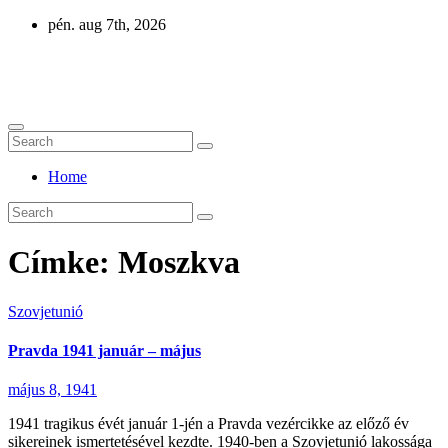
Skip
pén. aug 7th, 2026
to
content
Eurázsia
Home
Címke:
Moszkva
Szovjetunió
Pravda 1941 január – május
május 8, 1941
1941 tragikus évét január 1-jén a Pravda vezércikke az előző év
sikereinek ismertetésével kezdte. 1940-ben a Szovjetunió lakossága