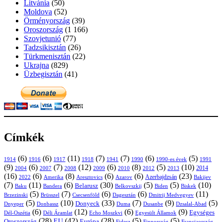
Litvánia
(50)
Moldova
(52)
Örményország
(39)
Oroszország
(1 166)
Szovjetunió
(77)
Tadzsikisztán
(26)
Türkmenisztán
(22)
Ukrajna
(829)
Üzbegisztán
(41)
Címkék
(6)
(6)
(11)
(7)
(7)
(6)
(5)
1914
1916
1917
1918
1941
1990
1991
1990-es évek
(9)
(6)
(7)
(12)
(6)
(8)
(5)
(10)
2004
2007
2008
2009
2010
2013
2014
2012
(16)
(6)
(8)
(6)
(6)
(23)
Azerbajdzsán
2022
Amerika
Aresztovics
Azarov
Bakijev
(7)
(11)
(6)
(30)
(5)
(5)
(10)
Belarusz
Baku
Bandera
Biskek
Belkovszkij
Biden
(5)
(7)
(6)
(6)
(11)
Brüsszel
Csecsenföld
Dagesztán
Dmitrij Medvegyev
Brzezinski
(5)
(10)
(33)
(7)
(9)
(5)
Donyeck
Donbassz
Duma
Dusanbe
Dnyeper
Dzsalal-Abad
(6)
(12)
(6)
(9)
Egységes
Dél-Oszétia
Déli Áramlat
Echo Moszkvi
Egyesült Államok
(28)
(42)
(28)
(5)
(5)
EU
Oroszország
Európa
Franciaország
Fidesz
Finnország