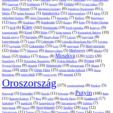
(6)
(12)
(15)
(6)
(41)
(5)
Grúzia
Gazprom
Gorbacsov
Groznij
Gyóni Gábor
(12)
(15)
(6)
(6)
Harkov
Herszon
ideiglenes kormány
Igazságos Oroszország
II.
(5)
(5)
(51)
(11)
(12)
Janukovics
Jekatyerinburg
Jelcin
Miklós
Iszlam Karimov
(8)
(7)
(7)
(9)
Jobboldali Szektor
Julija Timosenko
Juscsenko
Kadirov
Karaganov
(12)
(8)
(9)
(22)
(6)
(5)
Kazahsztán
Katyn
Kaukázus
Kazany
Kelet-Ukrajna
Kelet
Kijev
(17)
(6)
(102)
(19)
(8)
(9)
Kirgizisztán
KGB
Kirill pátriárka
Kisinyov
(6)
(26)
(37)
(7)
(10)
Krím
Kreml
kommunisták
krími tatárok
Kurmanbek Bakijev
(5)
(8)
(11)
(9)
(8)
Kárpátalja
Közép-Ázsia
Lavrov
lengyelek
Kurszk megye
(17)
(5)
(16)
(5)
Lengyelország
Lettország
Litvánia
Lenin
Liberális-Demokrata Párt
(11)
(12)
(33)
(14)
(5)
Lukasenko
Magyarország
Luganszk
Lviv
magyarok
(32)
(17)
(6)
(5)
(49)
(5)
Medvegyev
Majdan
Mariupol
Martonyi János
Merkel
Moszkva
(12)
(17)
(8)
(120)
(20)
NATO
Minszk
Moldova
Molotov
(12)
(8)
(6)
(41)
Nyugat
Nazarbajev
Nurszultan Nazarbajev
Nyikita Mihalkov
(9)
(10)
(19)
(5)
(7)
Németország
Nyugat-Ukrajna
németek
Obama
népszavazás
(10)
(5)
(25)
(30)
Orbán Viktor
orosz-ukrán háború
Odessza
Orosz
ODKB
(6)
(18)
(9)
(23)
orosz elnök
oroszok
Birodalom
orosz nyelv
Oroszország
(375)
(8)
(5)
oroszországiak
Peszkov
Putyin
(5)
(19)
(11)
(6)
(168)
Porosenko
Pravda
Prigozsin
Rada
Petrográd
(11)
(7)
(6)
(6)
(13)
(17)
Ramzan Kadirov
Riga
rubel
Régiók Pártja
Szaakasvili
(7)
(5)
(9)
(8)
(7)
Szabadság
Szentpétervár
Szevasztopol
Szibéria
szankciók
(9)
(8)
(55)
(29)
(12)
Szovjetunió
Sztálin
Szlavjanszk
Szocsi
Szíria
(11)
(7)
(6)
(8)
(14)
(6)
Tadzsikisztán
Taskent
Tbiliszi
Timosenko
Trump
Turcsinov