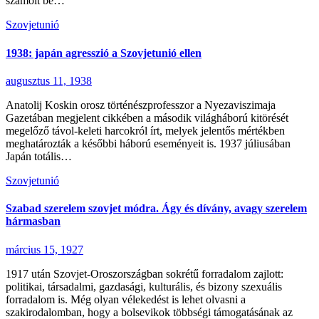
számolt be…
Szovjetunió
1938: japán agresszió a Szovjetunió ellen
augusztus 11, 1938
Anatolij Koskin orosz történészprofesszor a Nyezaviszimaja
Gazetában megjelent cikkében a második világháború kitörését
megelőző távol-keleti harcokról írt, melyek jelentős mértékben
meghatározták a későbbi háború eseményeit is. 1937 júliusában
Japán totális…
Szovjetunió
Szabad szerelem szovjet módra. Ágy és dívány, avagy szerelem
hármasban
március 15, 1927
1917 után Szovjet-Oroszországban sokrétű forradalom zajlott:
politikai, társadalmi, gazdasági, kulturális, és bizony szexuális
forradalom is. Még olyan vélekedést is lehet olvasni a
szakirodalomban, hogy a bolsevikok többségi támogatásának az