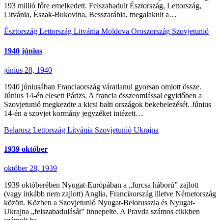
193 millió főre emelkedett. Felszabadult Észtország, Lettország,
Litvánia, Észak-Bukovina, Besszarábia, megalakult a…
Észtország
Lettország
Litvánia
Moldova
Oroszország
Szovjetunió
1940 június
június 28, 1940
1940 júniusában Franciaország váratlanul gyorsan omlott össze.
Június 14-én elesett Párizs. A francia összeomlással egyidőben a
Szovjetunió megkezdte a kicsi balti országok bekebelezését. Június
14-én a szovjet kormány jegyzéket intézett…
Belarusz
Lettország
Litvánia
Szovjetunió
Ukrajna
1939 október
október 28, 1939
1939 októberében Nyugat-Európában a „furcsa háború” zajlott
(vagy inkább nem zajlott) Anglia, Franciaország illetve Németország
között. Közben a Szovjetunió Nyugat-Belorusszia és Nyugat-
Ukrajna „felszabadulását” ünnepelte. A Pravda számos cikkben