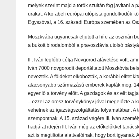
melyek szerint majd a török szultán fog javítani a
urakat. A korabeli európai utópista gondolkodók k
Egyszóval, a 16. századi Európa szemében az Osz
Moszkvába ugyancsak eljutott a híre az oszmán b
a bukott birodalomból a pravoszlávia utolsó bástyá
III. Iván legfőbb célja Novgorod alávetése volt, ami
Iván 7000 novgorodit deportáltatott Moszkóvia bel
nevezték. A földeket elkobozták, a korábbi elitet kite
alacsonyabb származású emberek kapták meg. 1497
egyenlő a törvény előtt. A gazdagok és az elit ta
– ezzel az orosz törvénykönyv jóval megelőzte a ko
vehetnek az igazságszolgáltatás folyamatában. A t
szempontnak. A 15. század végére III. Iván személ
hadjárat idején III. Iván még az előkelőkkel taná
azt is megtiltotta alattvalóinak, hogy bort igyanak.