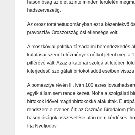
hasonlóság az élet szinte minden területén megmutat
hadszervezetig.
Az orosz történettudományban ezt a kézenfekvő ös
pravoszláv Oroszország ősi ellensége volt.
A moszkóviai politika-társadalmi berendezkedés al
kutatásai szerint előzmények nélkül jelent meg a 
pillérévé vált. Azaz a katonai szolgálat fejében föl
kiterjedésű szolgálati birtokot adott esetben vissza
A pomesztye révén III. Iván 100 ezres lovashadser
egyik állam sem rendelkezett. Noha a szolgálati bir
birtokok idővel magánbirtokokká alakultak. Európáb
rendszere elevenen élt: az Oszmán Birodalom (tímá
hasonlóságok összevetése után nem kérdéses, hog
írja Nyefjodov.