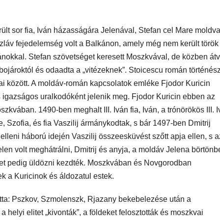
erült sor fia, Iván házasságára Jelenával, Stefan cel Mare moldva
zláv fejedelemség volt a Balkánon, amely még nem került török
mánokkal. Stefan szövetséget keresett Moszkvával, de közben átv
a bojároktól és odaadta a „vitézeknek”. Stoicescu román történés
mjai között. A moldáv-román kapcsolatok emléke Fjodor Kuricin
 igazságos uralkodóként jelenik meg. Fjodor Kuricin ebben az
vában. 1490-ben meghalt III. Iván fia, Iván, a trónörökös III. 
ége, Szofia, és fia Vaszilij ármánykodtak, s bár 1497-ben Dmitrij
 elleni háború idején Vaszilij összeesküvést szőtt apja ellen, s a
ytelen volt meghátrálni, Dmitrij és anyja, a moldáv Jelena börtönb
keket pedig üldözni kezdték. Moszkvában és Novgorodban
 a Kuricinok és áldozatul estek.
olytatta: Pszkov, Szmolenszk, Rjazany bekebelezése után a
elyi elitet „kivonták”, a földeket felosztották és moszkvai