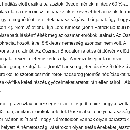
k hódítás előtt uraik a parasztok jövedelmének mintegy 60 %-át
ítás után a nem muszlim parasztok is kevesebbet adóztak, ter
hogy a meghódított területek parasztságával bánjanak úgy, hogy 
n ki). Nem véletlenül írja Lord Kinross (John Patrick Balfour) br
„felszabadulásként” élték meg az oszmán-törökök uralmát. Az O
rokráciát hozott létre, örökletes nemesség azonban nem volt. A
orlátlan uralmát. Az Oszmán Birodalom alattvalói „törvény előtt
szolgálat révén a felemelkedés útja. A nemzetiségnek nem volt
albán, görög szolgálta, a „török” hadsereg jelentős részét délszlá
verekkel felszerelt oszmán-török hadsereg jelentős hódításokat ha
-Afrika keleti részét, győzelmeket aratott Irán ellen (ahol I. A
.
ott pravoszláv népessége között elterjedt a híre, hogy a szult
3-ban, amikor a törökök betörtek Boszniába, a helyi parasztság
er Márton is írt arról, hogy Németföldön vannak olyan parasztok,
 helyett. A németországi vásárokon olyan tréfás énekeket játszot