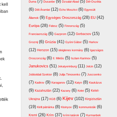
(7)
(9)
(5)
Duma
Dusanbe
Dzsalal-Abad
Dél-Oszétia
 kell
(6)
(12)
(6)
Déli Áramlat
Echo Moszkvi
Egyesült
áiban
(9)
(28)
(42)
EU
Egységes Oroszország
Államok
(28)
(5)
(5)
Európa
Fidesz
Finnország
(6)
(12)
(15)
Franciaország
Gazprom
Gorbacsov
(6)
(41)
(5)
Grúzia
Groznij
Gyóni Gábor
Harkov
(12)
(15)
(6)
Herszon
ideiglenes kormány
Igazságos
án
(6)
(5)
(5)
dek
Oroszország
II. Miklós
Iszlam Karimov
(51)
(11)
(12)
Janukovics
Jekatyerinburg
Jelcin
(8)
(7)
Jobboldali Szektor
Julija Timosenko
Juscsenko
.
(7)
(9)
(12)
(8)
Kadirov
Karaganov
Katyn
Kaukázus
i,
(9)
(22)
(6)
(5)
Kazahsztán
Kelet-
Kazany
Kelet
Kijev
(17)
(6)
(102)
ették
Ukrajna
Kirgizisztán
KGB
i
(19)
(8)
(9)
(6)
Kirill pátriárka
Kisinyov
kommunisták
(26)
(37)
(7)
Krím
Kreml
krími tatárok
Kurmanbek