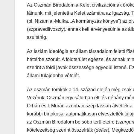
Az Oszmán Birodalom a Kelet civilizációinak örök
látnunk, mit jelentett a Kelet számára az Igazság
(pl. Nizam al-Mulka, „A kormányzás könyve”) az o
(szpravedlivoszty)
:
ennek kell érvényesülnie az ál
szultánig.
Az iszlám ideológia az állam társadalom feletti f
háttérbe szorult. A földterület egésze, és annak 
szerint a földi javak összessége egyedül Istené. 
állami tulajdonba vételét.
Az oszmán-törökök a 14. század elején még csak egy
Vezérük, Oszmán egy sátorban élt, és néhány méne
Orhán és I. Murád azonban szép lassan átvették a 
korábbi birtokosai automatikusan elvesztették tula
az Oszmán Birodalom belsőbb területeire (
szurgu
kötelezettség szerint összeírták (
defter
). Megkezdő