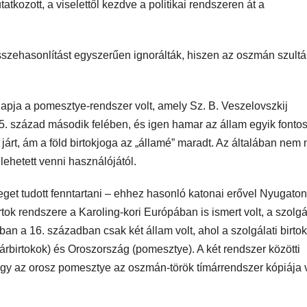
kozott, a viselettől kezdve a politikai rendszeren át a
szehasonlítást egyszerűen ignorálták, hiszen az oszmán szultá
apja a pomesztye-rendszer volt, amely Sz. B. Veszelovszkij
15. század második felében, és igen hamar az állam egyik fonto
d járt, ám a föld birtokjoga az „államé” maradt. Az általában nem
 lehetett venni használójától.
eget tudott fenntartani – ehhez hasonló katonai erővel Nyugaton
tok rendszere a Karoling-kori Európában is ismert volt, a szolgá
an a 16. században csak két állam volt, ahol a szolgálati birto
rbirtokok) és Oroszország (pomesztye). A két rendszer közötti
y az orosz pomesztye az oszmán-török tímárrendszer kópiája v