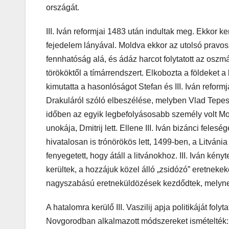
országát.
III. Iván reformjai 1483 után indultak meg. Ekkor k
fejedelem lányával. Moldva ekkor az utolsó pravos
fennhatóság alá, és ádáz harcot folytatott az osz
törököktől a tímárrendszert. Elkobozta a földeket 
kimutatta a hasonlóságot Stefan és III. Iván refor
Drakuláról szóló elbeszélése, melyben Vlad Tepes
időben az egyik legbefolyásosabb személy volt Moszk
unokája, Dmitrij lett. Ellene III. Iván bizánci feles
hivatalosan is trónörökös lett, 1499-ben, a Litvánia
fenyegetett, hogy átáll a litvánokhoz. III. Iván kén
kerültek, a hozzájuk közel álló „zsidózó” eretne
nagyszabású eretneküldözések kezdődtek, melynek
A hatalomra kerülő III. Vaszilij apja politikáját f
Novgorodban alkalmazott módszereket ismételték: a h