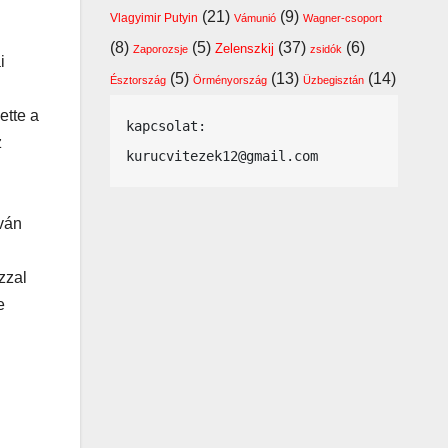
(21)
(9)
Vlagyimir Putyin
Vámunió
Wagner-csoport
(8)
(5)
(37)
(6)
Zelenszkij
Zaporozsje
zsidók
i
(5)
(13)
(14)
Észtország
Örményország
Üzbegisztán
ette a
kapcsolat: 
z
kurucvitezek12@gmail.com
Iván
zzal
e