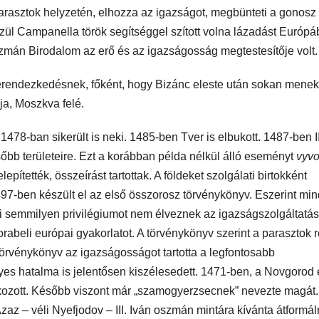
 parasztok helyzetén, elhozza az igazságot, megbünteti a gonosz
özül Campanella török segítséggel szított volna lázadást Európá
mán Birodalom az erő és az igazságosság megtestesítője volt.
erendezkedésnek, főként, hogy Bizánc eleste után sokan menek
ja, Moszkva felé.
 1478-ban sikerült is neki. 1485-ben Tver is elbukott. 1487-ben II
sőbb területeire. Ezt a korábban példa nélkül álló eseményt
vyv
lepítették, összeírást tartottak. A földeket szolgálati birtokként
-ben készült el az első összorosz törvénykönyv. Eszerint min
gjai semmilyen privilégiumot nem élveznek az igazságszolgáltatá
rabeli európai gyakorlatot. A törvénykönyv szerint a parasztok r
örvénykönyv az igazságosságot tartotta a legfontosabb
yes hatalma is jelentősen kiszélesedett. 1471-ben, a Novgorod 
cskozott. Később viszont már „szamogyerzsecnek” nevezte magát
 Azaz – véli Nyefjodov – III. Iván oszmán mintára kívánta átformál