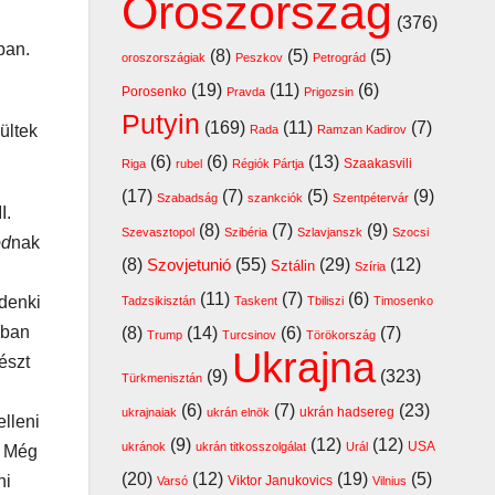
Oroszország
(376)
ban.
(8)
(5)
(5)
oroszországiak
Peszkov
Petrográd
(19)
(11)
(6)
Porosenko
Pravda
Prigozsin
Putyin
(169)
(11)
(7)
ültek
Rada
Ramzan Kadirov
(6)
(6)
(13)
Szaakasvili
Riga
rubel
Régiók Pártja
(17)
(7)
(5)
(9)
Szabadság
szankciók
Szentpétervár
I.
(8)
(7)
(9)
Szevasztopol
Szibéria
Szlavjanszk
Szocsi
od
nak
(8)
Szovjetunió
(55)
(29)
(12)
Sztálin
Szíria
(11)
(7)
(6)
denki
Tadzsikisztán
Taskent
Tbiliszi
Timosenko
sban
(8)
(14)
(6)
(7)
Trump
Turcsinov
Törökország
Ukrajna
észt
(9)
(323)
Türkmenisztán
(6)
(7)
(23)
ukrán hadsereg
ukrajnaiak
ukrán elnök
elleni
(9)
(12)
(12)
USA
ukránok
ukrán titkosszolgálat
Urál
. Még
(20)
(12)
(19)
(5)
ni
Viktor Janukovics
Varsó
Vilnius