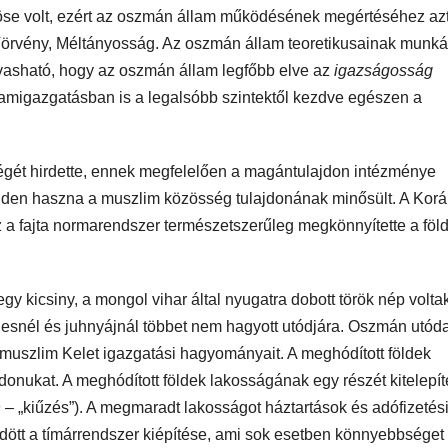
öse volt, ezért az oszmán állam működésének megértéséhez azt
, Törvény, Méltányosság. Az oszmán állam teoretikusainak munk
lvasható, hogy az oszmán állam legfőbb elve az
igazságosság
lamigazgatásban is a legalsóbb szintektől kezdve egészen a
őségét hirdette, ennek megfelelően a magántulajdon intézménye
minden haszna a muszlim közösség tulajdonának minősült. A Kor
Ez a fajta normarendszer természetszerűleg megkönnyítette a föl
 kicsiny, a mongol vihar által nyugatra dobott török nép voltak
snél és juhnyájnál többet nem hagyott utódjára. Oszmán utóda
muszlim Kelet igazgatási hagyományait. A meghódított földek
jdonukat. A meghódított földek lakosságának egy részét kitelepít
n
– „kiűzés”). A megmaradt lakosságot háztartások és adófizetés
dött a tímárrendszer kiépítése, ami sok esetben könnyebbséget