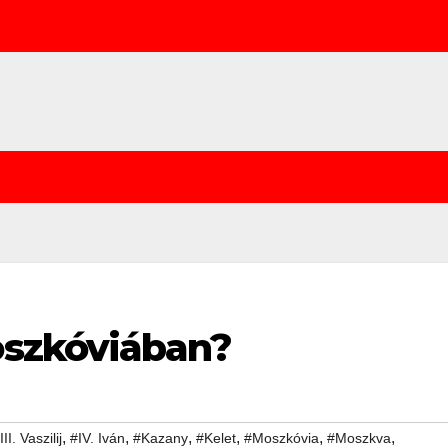
szkóviában?
,
,
,
,
,
,
III. Vaszilij
#IV. Iván
#Kazany
#Kelet
#Moszkóvia
#Moszkva