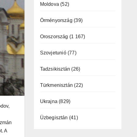
Moldova
(52)
Örményország
(39)
Oroszország
(1 167)
Szovjetunió
(77)
Tadzsikisztán
(26)
Türkmenisztán
(22)
Ukrajna
(829)
odov,
Üzbegisztán
(41)
szmán
t. A