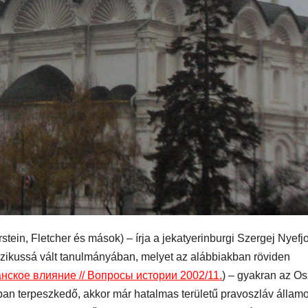
ein, Fletcher és mások) – írja a jekatyerinburgi Szergej Nyefj
sszikussá vált tanulmányában, melyet az alábbiakban röviden
анское влияние // Вопросы истории 2002/11.
) – gyakran az O
an terpeszkedő, akkor már hatalmas területű pravoszláv államo