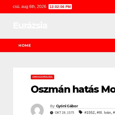
Skip
csü. aug 6th, 2026
12:02:08 PM
to
content
Eurázsia
HOME
OROSZORSZÁG
Oszmán hatás Mo
By
Gyóni Gábor
,
,
#1552
#III. Iván
#
OKT 28, 1575