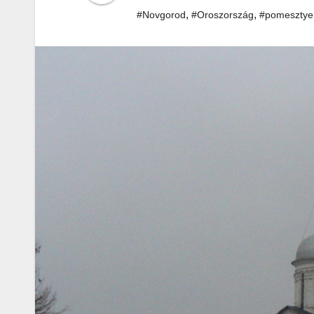
,
,
#Novgorod
#Oroszország
#pomesztye