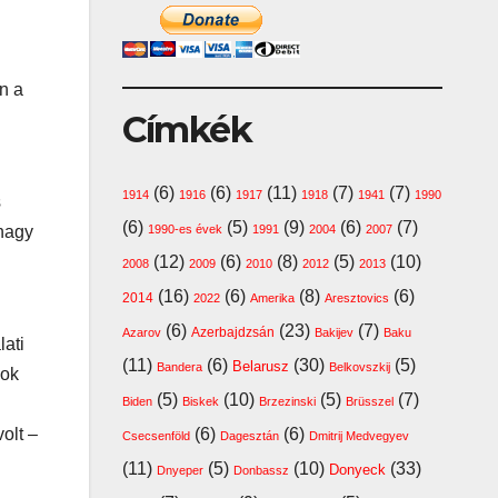
n a
Címkék
(6)
(6)
(11)
(7)
(7)
1914
1916
1917
1918
1941
1990
s
(6)
(5)
(9)
(6)
(7)
 nagy
1990-es évek
1991
2004
2007
(12)
(6)
(8)
(5)
(10)
2008
2009
2010
2012
2013
(16)
(6)
(8)
(6)
2014
2022
Amerika
Aresztovics
(6)
(23)
(7)
Azerbajdzsán
Azarov
Bakijev
Baku
lati
(11)
(6)
(30)
(5)
Belarusz
Bandera
Belkovszkij
kok
(5)
(10)
(5)
(7)
Biden
Biskek
Brzezinski
Brüsszel
olt –
(6)
(6)
Csecsenföld
Dagesztán
Dmitrij Medvegyev
(11)
(5)
(10)
(33)
Donyeck
Dnyeper
Donbassz