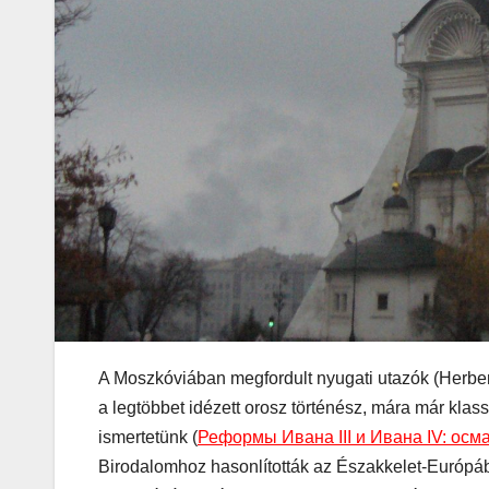
A Moszkóviában megfordult nyugati utazók (Herberst
a legtöbbet idézett orosz történész, mára már kla
ismertetünk (
Реформы Ивана III и Ивана IV: осм
Birodalomhoz hasonlították az Északkelet-Európáb