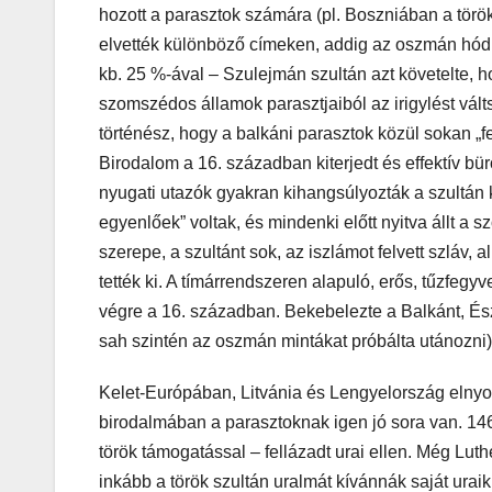
hozott a parasztok számára (pl. Boszniában a törö
elvették különböző címeken, addig az oszmán hód
kb. 25 %-ával – Szulejmán szultán azt követelte, 
szomszédos államok parasztjaiból az irigylést váltso
történész, hogy a balkáni parasztok közül sokan 
Birodalom a 16. században kiterjedt és effektív bü
nyugati utazók gyakran kihangsúlyozták a szultán k
egyenlőek” voltak, és mindenki előtt nyitva állt a 
szerepe, a szultánt sok, az iszlámot felvett szláv, 
tették ki. A tímárrendszeren alapuló, erős, tűzfegy
végre a 16. században. Bekebelezte a Balkánt, Észak
sah szintén az oszmán mintákat próbálta utánozni)
Kelet-Európában, Litvánia és Lengyelország elnyom
birodalmában a parasztoknak igen jó sora van. 146
török támogatással – fellázadt urai ellen. Még Luth
inkább a török szultán uralmát kívánnák saját uraik