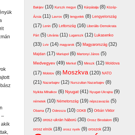
(10)
(5)
(8)
Bakijev
Kurszk megye
Kárpátalja
Közép-
ményük
(11)
(9)
(8)
Lengyelország
Ázsia
Lavrov
lengyelek
a
(17)
(5)
(16)
Lettország
Lenin
Liberális-Demokrata
it
(5)
(11)
(12)
Lukasenko
Párt
Litvánia
Luganszk
szmán
(33)
(14)
(5)
(32)
Magyarország
Lviv
magyarok
(17)
(6)
(5)
Majdan
Mariupol
Martonyi János
(49)
(5)
(12)
Medvegyev
Moldova
Merkel
Minszk
vok
Moszkva
(17)
(8)
(120)
NATO
Molotov
jtott
(21)
(12)
(8)
Nazarbajev
Nurszultan Nazarbajev
bbász
(6)
(41)
(9)
Nyugat
Nyikita Mihalkov
Nyugat-Ukrajna
(10)
(19)
(5)
Németország
németek
népszavazás
án
(7)
(10)
(5)
Orbán Viktor
Obama
Odessza
ODKB
 –
(25)
(30)
(6)
orosz-ukrán háború
Orosz Birodalom
 akik
(18)
(9)
(23)
orosz elnök
oroszok
orosz nyelv
tak,