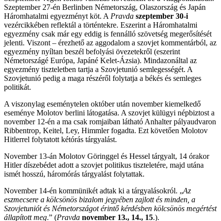
Szeptember 27-én Berlinben Németország, Olaszország és Japán
Háromhatalmi egyezményt köt. A
Pravda
szeptember 30-i
vezércikkében reflektál a történtekre. Eszerint a Háromhatalmi
egyezmény csak már egy eddig is fennálló szövetség megerősítését
jelenti. Viszont – érezhető az aggodalom a szovjet kommentárból, az
egyezmény nyíltan beszél befolyási övezetekről (eszerint
Németországé Európa, Japáné Kelet-Ázsia). Mindazonáltal az
egyezmény tiszteletben tartja a Szovjetunió semlegességét. A
Szovjetunió pedig a maga részéről folytatja a békés és semleges
politikát.
A viszonylag eseménytelen október után november kiemelkedő
eseménye Molotov berlini látogatása. A szovjet külügyi népbiztost a
november 12-én a ma csak romjaiban látható Anhalter pályaudvaron
Ribbentrop, Keitel, Ley, Himmler fogadta. Ezt követően Molotov
Hitlerrel folytatott kétórás tárgyalást.
November 13-án Molotov Göringgel és Hessel tárgyalt, 14 órakor
Hitler díszebédet adott a szovjet politikus tiszteletére, majd utána
ismét hosszú, háromórás tárgyalást folytattak.
November 14-én kommünikét adtak ki a tárgyalásokról. „
Az
eszmecsere a kölcsönös bizalom jegyében zajlott és minden, a
Szovjetuniót és Németországot érintő kérdésben kölcsönös megértést
állapított meg
.” (
Pravda
november 13., 14., 15
.).