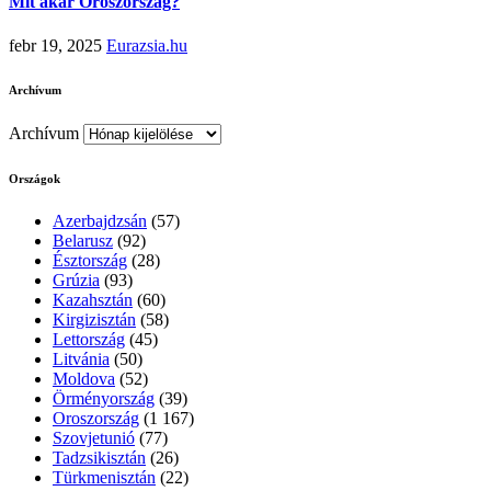
Mit akar Oroszország?
febr 19, 2025
Eurazsia.hu
Archívum
Archívum
Országok
Azerbajdzsán
(57)
Belarusz
(92)
Észtország
(28)
Grúzia
(93)
Kazahsztán
(60)
Kirgizisztán
(58)
Lettország
(45)
Litvánia
(50)
Moldova
(52)
Örményország
(39)
Oroszország
(1 167)
Szovjetunió
(77)
Tadzsikisztán
(26)
Türkmenisztán
(22)