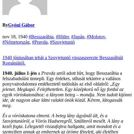
By
Gyóni Gábor
nov 18, 1940
#Besszarábia
,
#Hitler
,
#Japán
,
#Molotov
,
#Németország
,
#Pravda
,
#Szovjetunió
1940 júniusában tehát a Szovjetunió visszaszerezte Besszarábiát
Romániától.
1940. július 1-jén
a
Pravda
arról adott hírt, hogy Besszarábia a
felszabadulást ünnepli. Egy érdekes, stílusát tekintve a vallásos
ponyvairodalomra emlékeztető tudósítás az első oldalról: „
Egy
jelenet. Megkapó. Felejthetetlen. Egy középkorú nő így fordul az
egyik vöröskatonához: a lányom beteg – mondja. Nem tudott kijönni
ide, de nagyon akar látni valakit önök közül. Kérem, látogassák
meg
.
És a vöröskatona elment. A beteg lány ágyánál ült, és a
Szovjetunióról, a Vörös Hadseregről, Sztálinról mesélt. A lány a
kezét fogta. Lélegzetét visszafojtva hallgatta, amit mondott és a
szemeiben annak az embernek az öröme fénylett, aki életében