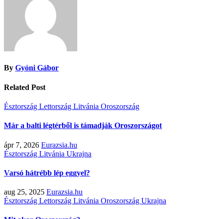
By
Gyóni Gábor
Related Post
Észtország
Lettország
Litvánia
Oroszország
Már a balti légtérből is támadják Oroszországot
ápr 7, 2026
Eurazsia.hu
Észtország
Litvánia
Ukrajna
Varsó hátrébb lép eggyel?
aug 25, 2025
Eurazsia.hu
Észtország
Lettország
Litvánia
Oroszország
Ukrajna