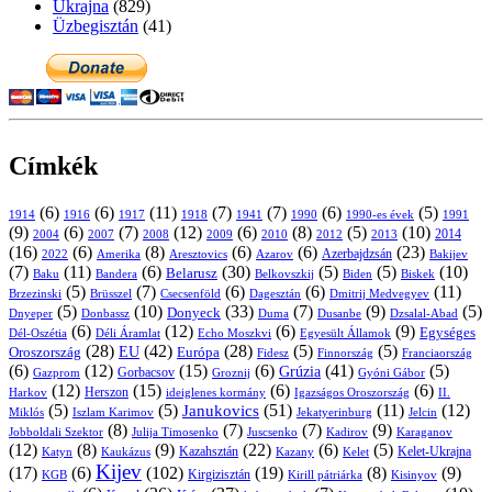
Ukrajna
(829)
Üzbegisztán
(41)
Címkék
(6)
(6)
(11)
(7)
(7)
(6)
(5)
1914
1916
1917
1918
1941
1990
1991
1990-es évek
(9)
(6)
(7)
(12)
(6)
(8)
(5)
(10)
2004
2007
2008
2009
2010
2013
2014
2012
(16)
(6)
(8)
(6)
(6)
(23)
Azerbajdzsán
2022
Amerika
Aresztovics
Azarov
Bakijev
(7)
(11)
(6)
(30)
(5)
(5)
(10)
Belarusz
Baku
Bandera
Biskek
Belkovszkij
Biden
(5)
(7)
(6)
(6)
(11)
Brüsszel
Csecsenföld
Dagesztán
Dmitrij Medvegyev
Brzezinski
(5)
(10)
(33)
(7)
(9)
(5)
Donyeck
Donbassz
Duma
Dusanbe
Dnyeper
Dzsalal-Abad
(6)
(12)
(6)
(9)
Egységes
Dél-Oszétia
Déli Áramlat
Echo Moszkvi
Egyesült Államok
(28)
(42)
(28)
(5)
(5)
EU
Oroszország
Európa
Franciaország
Fidesz
Finnország
(6)
(12)
(15)
(6)
(41)
(5)
Grúzia
Gazprom
Gorbacsov
Groznij
Gyóni Gábor
(12)
(15)
(6)
(6)
Harkov
Herszon
ideiglenes kormány
Igazságos Oroszország
II.
(5)
(5)
(51)
(11)
(12)
Janukovics
Jekatyerinburg
Jelcin
Miklós
Iszlam Karimov
(8)
(7)
(7)
(9)
Jobboldali Szektor
Julija Timosenko
Juscsenko
Kadirov
Karaganov
(12)
(8)
(9)
(22)
(6)
(5)
Kazahsztán
Katyn
Kaukázus
Kazany
Kelet-Ukrajna
Kelet
Kijev
(17)
(6)
(102)
(19)
(8)
(9)
Kirgizisztán
KGB
Kirill pátriárka
Kisinyov