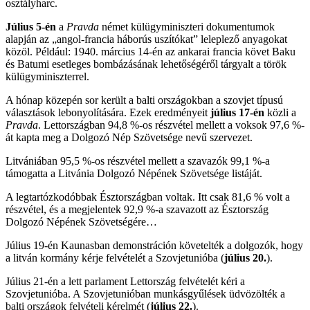
osztályharc.
Július 5-én
a
Pravda
német külügyminiszteri dokumentumok
alapján az „angol-francia háborús uszítókat” leleplező anyagokat
közöl. Például: 1940. március 14-én az ankarai francia követ Baku
és Batumi esetleges bombázásának lehetőségéről tárgyalt a török
külügyminiszterrel.
A hónap közepén sor került a balti országokban a szovjet típusú
választások lebonyolítására. Ezek eredményeit
július 17-én
közli a
Pravda
. Lettországban 94,8 %-os részvétel mellett a voksok 97,6 %-
át kapta meg a Dolgozó Nép Szövetsége nevű szervezet.
Litvániában 95,5 %-os részvétel mellett a szavazók 99,1 %-a
támogatta a Litvánia Dolgozó Népének Szövetsége listáját.
A legtartózkodóbbak Észtországban voltak. Itt csak 81,6 % volt a
részvétel, és a megjelentek 92,9 %-a szavazott az Észtország
Dolgozó Népének Szövetségére…
Július 19-én Kaunasban demonstráción követelték a dolgozók, hogy
a litván kormány kérje felvételét a Szovjetunióba (
július 20.
).
Július 21-én a lett parlament Lettország felvételét kéri a
Szovjetunióba. A Szovjetunióban munkásgyűlések üdvözölték a
balti országok felvételi kérelmét (
július 22.
).