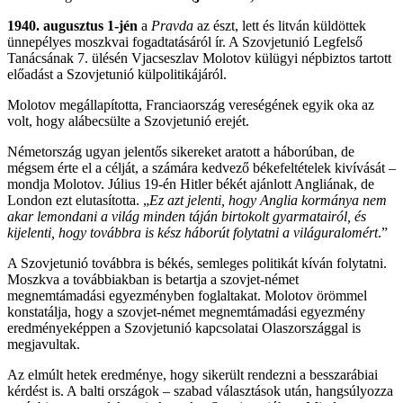
1940. augusztus 1-jén
a
Pravda
az észt, lett és litván küldöttek
ünnepélyes moszkvai fogadtatásáról ír. A Szovjetunió Legfelső
Tanácsának 7. ülésén Vjacseszlav Molotov külügyi népbiztos tartott
előadást a Szovjetunió külpolitikájáról.
Molotov megállapította, Franciaország vereségének egyik oka az
volt, hogy alábecsülte a Szovjetunió erejét.
Németország ugyan jelentős sikereket aratott a háborúban, de
mégsem érte el a célját, a számára kedvező békefeltételek kivívását –
mondja Molotov. Július 19-én Hitler békét ajánlott Angliának, de
London ezt elutasította. „
Ez azt jelenti, hogy Anglia kormánya nem
akar lemondani a világ minden táján birtokolt gyarmatairól, és
kijelenti, hogy továbbra is kész háborút folytatni a világuralomért
.”
A Szovjetunió továbbra is békés, semleges politikát kíván folytatni.
Moszkva a továbbiakban is betartja a szovjet-német
megnemtámadási egyezményben foglaltakat. Molotov örömmel
konstatálja, hogy a szovjet-német megnemtámadási egyezmény
eredményeképpen a Szovjetunió kapcsolatai Olaszországgal is
megjavultak.
Az elmúlt hetek eredménye, hogy sikerült rendezni a besszarábiai
kérdést is. A balti országok – szabad választások után, hangsúlyozza