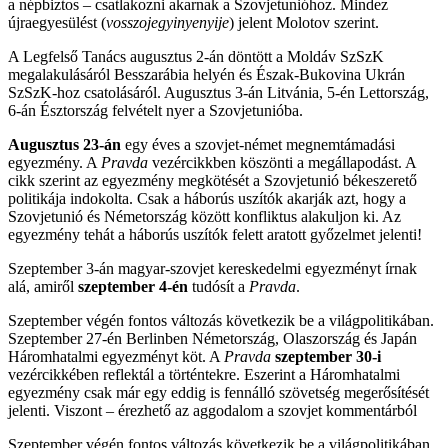
a népbiztos – csatlakozni akarnak a Szovjetunióhoz. Mindez
újraegyesülést (
vosszojegyinyenyije
) jelent Molotov szerint.
A Legfelső Tanács augusztus 2-án döntött a Moldáv SzSzK
megalakulásáról Besszarábia helyén és Észak-Bukovina Ukrán
SzSzK-hoz csatolásáról. Augusztus 3-án Litvánia, 5-én Lettország,
6-án Észtország felvételt nyer a Szovjetunióba.
Augusztus 23-án
egy éves a szovjet-német megnemtámadási
egyezmény. A
Pravda
vezércikkben köszönti a megállapodást. A
cikk szerint az egyezmény megkötését a Szovjetunió békeszerető
politikája indokolta. Csak a háborús uszítók akarják azt, hogy a
Szovjetunió és Németország között konfliktus alakuljon ki. Az
egyezmény tehát a háborús uszítók felett aratott győzelmet jelenti!
Szeptember 3-án magyar-szovjet kereskedelmi egyezményt írnak
alá, amiről
szeptember 4-én
tudósít a
Pravda
.
Szeptember végén fontos változás következik be a világpolitikában.
Szeptember 27-én Berlinben Németország, Olaszország és Japán
Háromhatalmi egyezményt köt. A
Pravda
szeptember 30-i
vezércikkében reflektál a történtekre. Eszerint a Háromhatalmi
egyezmény csak már egy eddig is fennálló szövetség megerősítését
jelenti. Viszont – érezhető az aggodalom a szovjet kommentárból
Szeptember végén fontos változás következik be a világpolitikában.