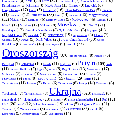
(6)
(26)
(37)
(7)
(10)
Krím
Kreml
kommunisták
krími tatárok
Kurmanbek Bakijev
(5)
(8)
(11)
(9)
(8)
Kárpátalja
Közép-Ázsia
Lavrov
lengyelek
Kurszk megye
(17)
(5)
(16)
(5)
Lengyelország
Lettország
Litvánia
Lenin
Liberális-Demokrata Párt
(11)
(12)
(33)
(14)
(5)
Lukasenko
Magyarország
Luganszk
Lviv
magyarok
(32)
(17)
(6)
(5)
(49)
(5)
Medvegyev
Majdan
Mariupol
Martonyi János
Merkel
Moszkva
(12)
(17)
(8)
(120)
(21)
NATO
Minszk
Moldova
Molotov
(12)
(8)
(6)
(41)
Nyugat
Nazarbajev
Nurszultan Nazarbajev
Nyikita Mihalkov
(9)
(10)
(19)
(5)
(7)
Németország
Nyugat-Ukrajna
németek
Obama
népszavazás
(10)
(5)
(25)
(30)
Orbán Viktor
orosz-ukrán háború
Odessza
Orosz
ODKB
(6)
(18)
(9)
(23)
oroszok
Birodalom
orosz elnök
orosz nyelv
Oroszország
(376)
(8)
(5)
oroszországiak
Peszkov
Putyin
(5)
(19)
(11)
(6)
(169)
Porosenko
Pravda
Prigozsin
Rada
Petrográd
(11)
(7)
(6)
(6)
(13)
(17)
Ramzan Kadirov
Riga
rubel
Régiók Pártja
Szaakasvili
(7)
(5)
(9)
(8)
(7)
Szabadság
Szentpétervár
Szevasztopol
Szibéria
szankciók
(9)
(8)
(55)
(29)
(12)
Szovjetunió
Sztálin
Szlavjanszk
Szocsi
Szíria
(11)
(7)
(6)
(8)
(14)
(6)
Tadzsikisztán
Taskent
Tbiliszi
Timosenko
Trump
Turcsinov
Ukrajna
(7)
(9)
(323)
(6)
Törökország
Türkmenisztán
ukrajnaiak
(7)
(23)
(9)
(12)
(12)
ukrán hadsereg
ukrán elnök
ukránok
ukrán titkosszolgálat
Urál
(20)
(12)
(19)
(5)
(21)
USA
Viktor Janukovics
Vlagyimir Putyin
Varsó
Vilnius
(9)
(8)
(5)
(37)
(6)
Zelenszkij
Vámunió
Wagner-csoport
zsidók
Zaporozsje
(5)
(13)
(14)
Örményország
Üzbegisztán
Észtország