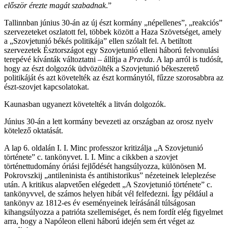
először érezte magát szabadnak
.”
Tallinnban június 30-án az új észt kormány „népellenes”, „reakciós”
szervezeteket oszlatott fel, többek között a Haza Szövetséget, amely
a „Szovjetunió békés politikája” ellen szólalt fel. A betiltott
szervezetek Észtországot egy Szovjetunió elleni háború felvonulási
terepévé kívánták változtatni – állítja a
Pravda
. A lap arról is tudósít,
hogy az észt dolgozók üdvözölték a Szovjetunió békeszerető
politikáját és azt követelték az észt kormánytól, fűzze szorosabbra az
észt-szovjet kapcsolatokat.
Kaunasban ugyanezt követelték a litván dolgozók.
Június 30-án a lett kormány bevezeti az országban az orosz nyelv
kötelező oktatását.
A lap 6. oldalán I. I. Minc professzor kritizálja „A Szovjetunió
története” c. tankönyvet. I. I. Minc a cikkben a szovjet
történettudomány óriási fejlődését hangsúlyozza, különösen M.
Pokrovszkij „antileninista és antihistorikus” nézeteinek leleplezése
után. A kritikus alapvetően elégedett „A Szovjetunió története” c.
tankönyvvel, de számos helyen hibát vél felfedezni. Így például a
tankönyv az 1812-es év eseményeinek leírásánál túlságosan
kihangsúlyozza a patrióta szellemiséget, és nem fordít elég figyelmet
arra, hogy a Napóleon elleni háború idején sem ért véget az