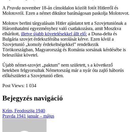
A
Pravda
november 18-án címoldalon közölt fotót Hitlerről és
Molotovról. Ezen a német diktátor barátságosan paskolja Molotovot.
Molotov berlini tárgyalásain Hitler ajánlatot tett a Szovjetuniónak a
Háromhatalmi egyezményhez való csatlakozásra, amit Moszkva
elhárított,
illetve újabb követelésekkel állt elő:
a Duna-delta és
Bulgária szovjet érdekszférába sorolását kérve. Ezen kívül a
Szovjetunió „komoly érdekeltségekkel” rendelkezik
Törökországban, Magyarország és Románia sorsának kérdésébe is
beleszólást követel.
Újabb német-szovjet „paktum” nem született, s a következő
hetekben felgyorsultak Németország már a nyár óta zajló háborús
előkészületei a Szovjetunió ellen.
Post Views:
1 034
Bejegyzés navigáció
Krím, Feodoszija 1940
Pravda 1941 január – május