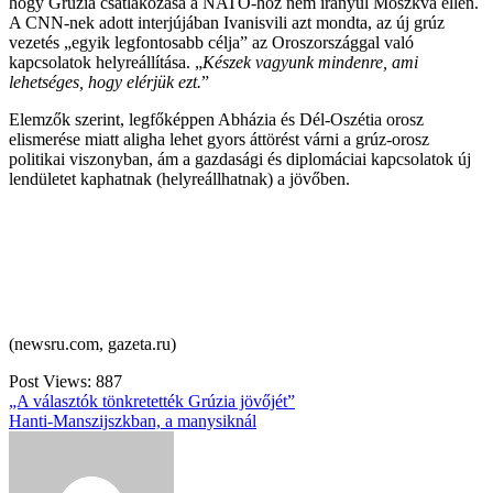
hogy Grúzia csatlakozása a NATO-hoz nem irányul Moszkva ellen.
A CNN-nek adott interjújában Ivanisvili azt mondta, az új grúz
vezetés „egyik legfontosabb célja” az Oroszországgal való
kapcsolatok helyreállítása. „
Készek vagyunk mindenre, ami
lehetséges, hogy elérjük ezt.
”
Elemzők szerint, legfőképpen Abházia és Dél-Oszétia orosz
elismerése miatt aligha lehet gyors áttörést várni a grúz-orosz
politikai viszonyban, ám a gazdasági és diplomáciai kapcsolatok új
lendületet kaphatnak (helyreállhatnak) a jövőben.
(newsru.com, gazeta.ru)
Post Views:
887
Bejegyzés
„A választók tönkretették Grúzia jövőjét”
Hanti-Manszijszkban, a manysiknál
navigáció