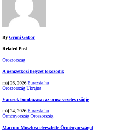
By
Gyóni Gábor
Related Post
Oroszország
A nemzetközi helyzet fokozódik
máj 26, 2026
Eurazsia.hu
Oroszország
Ukrajna
Városok bombázása: az orosz vezetés csődje
máj 24, 2026
Eurazsia.hu
Örményország
Oroszország
Macron: Moszkva elvesztette Örményországot