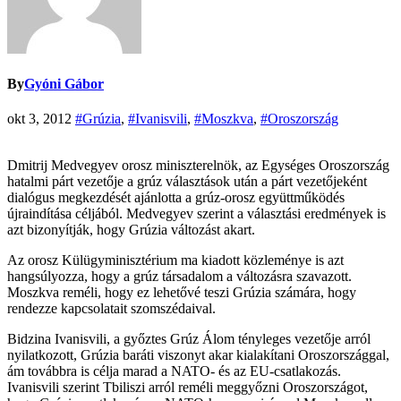
By
Gyóni Gábor
okt 3, 2012
#Grúzia
,
#Ivanisvili
,
#Moszkva
,
#Oroszország
Dmitrij Medvegyev orosz miniszterelnök, az Egységes Oroszország
hatalmi párt vezetője a grúz választások után a párt vezetőjeként
dialógus megkezdését ajánlotta a grúz-orosz együttműködés
újraindítása céljából. Medvegyev szerint a választási eredmények is
azt bizonyítják, hogy Grúzia változást akart.
Az orosz Külügyminisztérium ma kiadott közleménye is azt
hangsúlyozza, hogy a grúz társadalom a változásra szavazott.
Moszkva reméli, hogy ez lehetővé teszi Grúzia számára, hogy
rendezze kapcsolatait szomszédaival.
Bidzina Ivanisvili, a győztes Grúz Álom tényleges vezetője arról
nyilatkozott, Grúzia baráti viszonyt akar kialakítani Oroszországgal,
ám továbbra is célja marad a NATO- és az EU-csatlakozás.
Ivanisvili szerint Tbiliszi arról reméli meggyőzni Oroszországot,