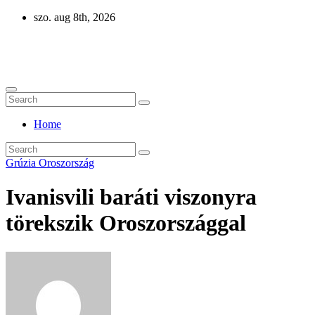
Skip
szo. aug 8th, 2026
to
content
Eurázsia
Home
Grúzia
Oroszország
Ivanisvili baráti viszonyra
törekszik Oroszországgal