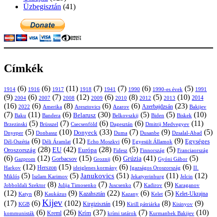
Üzbegisztán
(41)
Címkék
(6)
(6)
(11)
(7)
(7)
(6)
(5)
1914
1916
1917
1918
1941
1990
1991
1990-es évek
(9)
(6)
(7)
(12)
(6)
(8)
(5)
(10)
2004
2007
2008
2009
2010
2013
2014
2012
(16)
(6)
(8)
(6)
(6)
(23)
Azerbajdzsán
2022
Amerika
Aresztovics
Azarov
Bakijev
(7)
(11)
(6)
(30)
(5)
(5)
(10)
Belarusz
Baku
Bandera
Biskek
Belkovszkij
Biden
(5)
(7)
(6)
(6)
(11)
Brüsszel
Csecsenföld
Dagesztán
Dmitrij Medvegyev
Brzezinski
(5)
(10)
(33)
(7)
(9)
(5)
Donyeck
Donbassz
Duma
Dusanbe
Dnyeper
Dzsalal-Abad
(6)
(12)
(6)
(9)
Egységes
Dél-Oszétia
Déli Áramlat
Echo Moszkvi
Egyesült Államok
(28)
(42)
(28)
(5)
(5)
EU
Oroszország
Európa
Franciaország
Fidesz
Finnország
(6)
(12)
(15)
(6)
(41)
(5)
Grúzia
Gazprom
Gorbacsov
Groznij
Gyóni Gábor
(12)
(15)
(6)
(6)
Harkov
Herszon
ideiglenes kormány
Igazságos Oroszország
II.
(5)
(5)
(51)
(11)
(12)
Janukovics
Jekatyerinburg
Jelcin
Miklós
Iszlam Karimov
(8)
(7)
(7)
(9)
Jobboldali Szektor
Julija Timosenko
Juscsenko
Kadirov
Karaganov
(12)
(8)
(9)
(22)
(6)
(5)
Kazahsztán
Katyn
Kaukázus
Kazany
Kelet-Ukrajna
Kelet
Kijev
(17)
(6)
(102)
(19)
(8)
(9)
Kirgizisztán
KGB
Kirill pátriárka
Kisinyov
(6)
(26)
(37)
(7)
(10)
Krím
Kreml
kommunisták
krími tatárok
Kurmanbek Bakijev