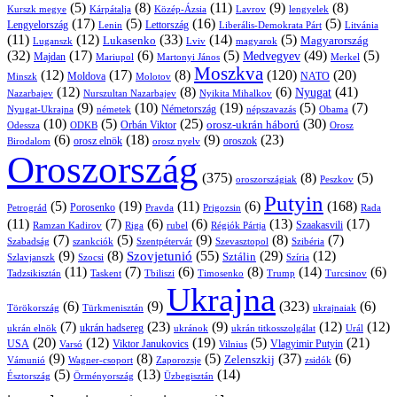
(5)
(8)
(11)
(9)
(8)
Kárpátalja
Közép-Ázsia
Lavrov
lengyelek
Kurszk megye
(17)
(5)
(16)
(5)
Lengyelország
Lettország
Litvánia
Lenin
Liberális-Demokrata Párt
(11)
(12)
(33)
(14)
(5)
Lukasenko
Magyarország
Luganszk
Lviv
magyarok
(32)
(17)
(6)
(5)
(49)
(5)
Medvegyev
Majdan
Mariupol
Martonyi János
Merkel
Moszkva
(12)
(17)
(8)
(120)
(20)
NATO
Minszk
Moldova
Molotov
(12)
(8)
(6)
(41)
Nyugat
Nazarbajev
Nurszultan Nazarbajev
Nyikita Mihalkov
(9)
(10)
(19)
(5)
(7)
Németország
Nyugat-Ukrajna
németek
Obama
népszavazás
(10)
(5)
(25)
(30)
Orbán Viktor
orosz-ukrán háború
Odessza
Orosz
ODKB
(6)
(18)
(9)
(23)
orosz elnök
oroszok
Birodalom
orosz nyelv
Oroszország
(375)
(8)
(5)
oroszországiak
Peszkov
Putyin
(5)
(19)
(11)
(6)
(168)
Porosenko
Pravda
Prigozsin
Rada
Petrográd
(11)
(7)
(6)
(6)
(13)
(17)
Ramzan Kadirov
Riga
rubel
Régiók Pártja
Szaakasvili
(7)
(5)
(9)
(8)
(7)
Szabadság
Szentpétervár
Szevasztopol
Szibéria
szankciók
(9)
(8)
(55)
(29)
(12)
Szovjetunió
Sztálin
Szlavjanszk
Szocsi
Szíria
(11)
(7)
(6)
(8)
(14)
(6)
Tadzsikisztán
Taskent
Tbiliszi
Timosenko
Trump
Turcsinov
Ukrajna
(6)
(9)
(323)
(6)
Törökország
Türkmenisztán
ukrajnaiak
(7)
(23)
(9)
(12)
(12)
ukrán hadsereg
ukrán elnök
ukránok
ukrán titkosszolgálat
Urál
(20)
(12)
(19)
(5)
(21)
USA
Viktor Janukovics
Vlagyimir Putyin
Varsó
Vilnius
(9)
(8)
(5)
(37)
(6)
Zelenszkij
Vámunió
Wagner-csoport
zsidók
Zaporozsje
(5)
(13)
(14)
Örményország
Üzbegisztán
Észtország