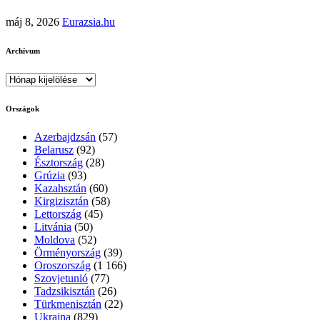
máj 8, 2026
Eurazsia.hu
Archívum
Archívum
Országok
Azerbajdzsán
(57)
Belarusz
(92)
Észtország
(28)
Grúzia
(93)
Kazahsztán
(60)
Kirgizisztán
(58)
Lettország
(45)
Litvánia
(50)
Moldova
(52)
Örményország
(39)
Oroszország
(1 166)
Szovjetunió
(77)
Tadzsikisztán
(26)
Türkmenisztán
(22)
Ukrajna
(829)