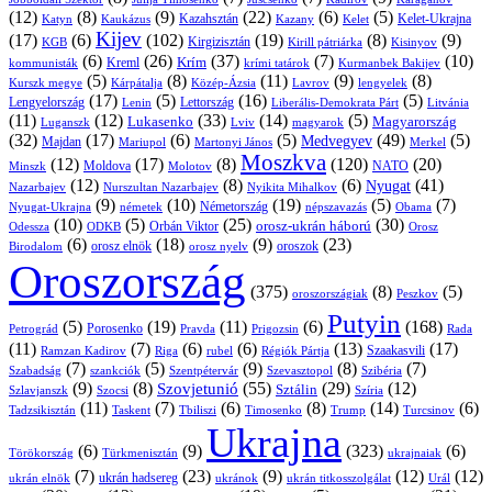
(12)
(8)
(9)
(22)
(6)
(5)
Kazahsztán
Katyn
Kaukázus
Kazany
Kelet-Ukrajna
Kelet
Kijev
(17)
(6)
(102)
(19)
(8)
(9)
Kirgizisztán
KGB
Kirill pátriárka
Kisinyov
(6)
(26)
(37)
(7)
(10)
Krím
Kreml
kommunisták
krími tatárok
Kurmanbek Bakijev
(5)
(8)
(11)
(9)
(8)
Kárpátalja
Közép-Ázsia
Lavrov
lengyelek
Kurszk megye
(17)
(5)
(16)
(5)
Lengyelország
Lettország
Litvánia
Lenin
Liberális-Demokrata Párt
(11)
(12)
(33)
(14)
(5)
Lukasenko
Magyarország
Luganszk
Lviv
magyarok
(32)
(17)
(6)
(5)
(49)
(5)
Medvegyev
Majdan
Mariupol
Martonyi János
Merkel
Moszkva
(12)
(17)
(8)
(120)
(20)
NATO
Minszk
Moldova
Molotov
(12)
(8)
(6)
(41)
Nyugat
Nazarbajev
Nurszultan Nazarbajev
Nyikita Mihalkov
(9)
(10)
(19)
(5)
(7)
Németország
Nyugat-Ukrajna
németek
Obama
népszavazás
(10)
(5)
(25)
(30)
Orbán Viktor
orosz-ukrán háború
Odessza
Orosz
ODKB
(6)
(18)
(9)
(23)
orosz elnök
oroszok
Birodalom
orosz nyelv
Oroszország
(375)
(8)
(5)
oroszországiak
Peszkov
Putyin
(5)
(19)
(11)
(6)
(168)
Porosenko
Pravda
Prigozsin
Rada
Petrográd
(11)
(7)
(6)
(6)
(13)
(17)
Ramzan Kadirov
Riga
rubel
Régiók Pártja
Szaakasvili
(7)
(5)
(9)
(8)
(7)
Szabadság
Szentpétervár
Szevasztopol
Szibéria
szankciók
(9)
(8)
(55)
(29)
(12)
Szovjetunió
Sztálin
Szlavjanszk
Szocsi
Szíria
(11)
(7)
(6)
(8)
(14)
(6)
Tadzsikisztán
Taskent
Tbiliszi
Timosenko
Trump
Turcsinov
Ukrajna
(6)
(9)
(323)
(6)
Törökország
Türkmenisztán
ukrajnaiak
(7)
(23)
(9)
(12)
(12)
ukrán hadsereg
ukrán elnök
ukránok
ukrán titkosszolgálat
Urál