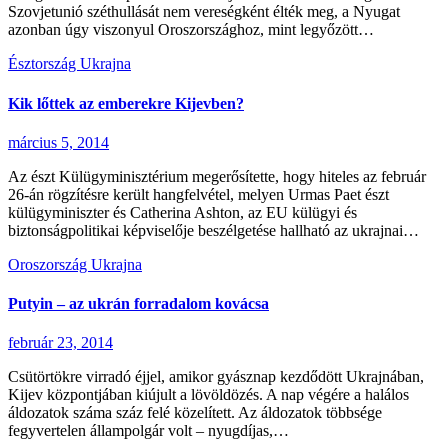
Szovjetunió széthullását nem vereségként élték meg, a Nyugat
azonban úgy viszonyul Oroszországhoz, mint legyőzött…
Észtország
Ukrajna
Kik lőttek az emberekre Kijevben?
március 5, 2014
Az észt Külügyminisztérium megerősítette, hogy hiteles az február
26-án rögzítésre került hangfelvétel, melyen Urmas Paet észt
külügyminiszter és Catherina Ashton, az EU külügyi és
biztonságpolitikai képviselője beszélgetése hallható az ukrajnai…
Oroszország
Ukrajna
Putyin – az ukrán forradalom kovácsa
február 23, 2014
Csütörtökre virradó éjjel, amikor gyásznap kezdődött Ukrajnában,
Kijev központjában kiújult a lövöldözés. A nap végére a halálos
áldozatok száma száz felé közelített. Az áldozatok többsége
fegyvertelen állampolgár volt – nyugdíjas,…