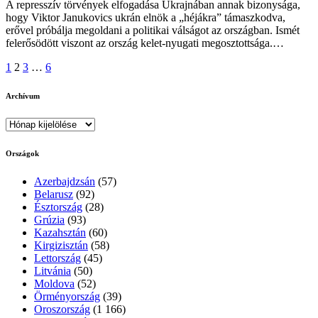
A represszív törvények elfogadása Ukrajnában annak bizonysága,
hogy Viktor Janukovics ukrán elnök a „héjákra” támaszkodva,
erővel próbálja megoldani a politikai válságot az országban. Ismét
felerősödött viszont az ország kelet-nyugati megosztottsága.…
Bejegyzések
1
2
3
…
6
lapozása
Archívum
Archívum
Országok
Azerbajdzsán
(57)
Belarusz
(92)
Észtország
(28)
Grúzia
(93)
Kazahsztán
(60)
Kirgizisztán
(58)
Lettország
(45)
Litvánia
(50)
Moldova
(52)
Örményország
(39)
Oroszország
(1 166)