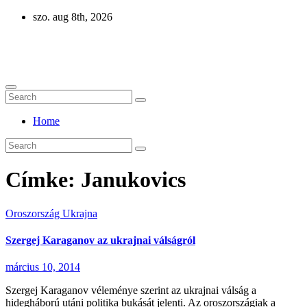
Skip
szo. aug 8th, 2026
to
content
Eurázsia
Home
Címke:
Janukovics
Oroszország
Ukrajna
Szergej Karaganov az ukrajnai válságról
március 10, 2014
Szergej Karaganov véleménye szerint az ukrajnai válság a
hidegháború utáni politika bukását jelenti. Az oroszországiak a