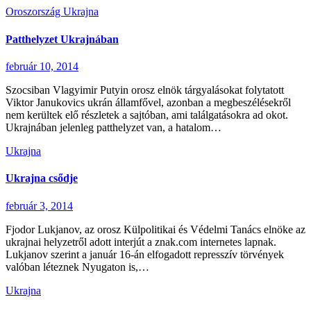
Oroszország
Ukrajna
Patthelyzet Ukrajnában
február 10, 2014
Szocsiban Vlagyimir Putyin orosz elnök tárgyalásokat folytatott
Viktor Janukovics ukrán államfővel, azonban a megbeszélésekről
nem kerültek elő részletek a sajtóban, ami találgatásokra ad okot.
Ukrajnában jelenleg patthelyzet van, a hatalom…
Ukrajna
Ukrajna csődje
február 3, 2014
Fjodor Lukjanov, az orosz Külpolitikai és Védelmi Tanács elnöke az
ukrajnai helyzetről adott interjút a znak.com internetes lapnak.
Lukjanov szerint a január 16-án elfogadott represszív törvények
valóban léteznek Nyugaton is,…
Ukrajna