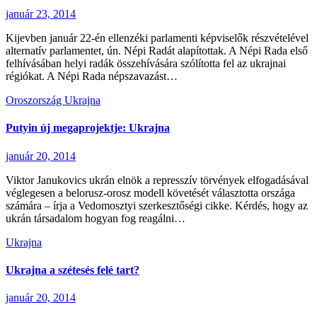
január 23, 2014
Kijevben január 22-én ellenzéki parlamenti képviselők részvételével
alternatív parlamentet, ún. Népi Radát alapítottak. A Népi Rada első
felhívásában helyi radák összehívására szólította fel az ukrajnai
régiókat. A Népi Rada népszavazást…
Oroszország
Ukrajna
Putyin új megaprojektje: Ukrajna
január 20, 2014
Viktor Janukovics ukrán elnök a represszív törvények elfogadásával
véglegesen a belorusz-orosz modell követését választotta országa
számára – írja a Vedomosztyi szerkesztőségi cikke. Kérdés, hogy az
ukrán társadalom hogyan fog reagálni…
Ukrajna
Ukrajna a szétesés felé tart?
január 20, 2014