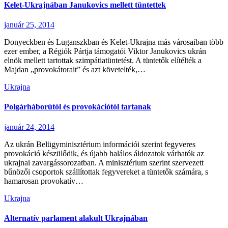
Kelet-Ukrajnában Janukovics mellett tüntettek
január 25, 2014
Donyeckben és Luganszkban és Kelet-Ukrajna más városaiban több
ezer ember, a Régiók Pártja támogatói Viktor Janukovics ukrán
elnök mellett tartottak szimpátiatüntetést. A tüntetők elítélték a
Majdan „provokátorait” és azt követelték,…
Ukrajna
Polgárháborútól és provokációtól tartanak
január 24, 2014
Az ukrán Belügyminisztérium információi szerint fegyveres
provokáció készülődik, és újabb halálos áldozatok várhatók az
ukrajnai zavargássorozatban. A minisztérium szerint szervezett
bűnözői csoportok szállítottak fegyvereket a tüntetők számára, s
hamarosan provokatív…
Ukrajna
Alternatív parlament alakult Ukrajnában