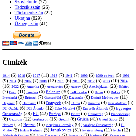
Szovjetunió
(77)
Tadzsikisztán
(26)
Türkmenisztán
(22)
Ukrajna
(829)
Üzbegisztán
(41)
Címkék
(6)
(6)
(11)
(7)
(7)
(6)
(5)
1914
1916
1917
1918
1941
1990
1991
1990-es évek
(9)
(6)
(7)
(12)
(6)
(8)
(5)
(10)
2004
2007
2008
2009
2010
2013
2014
2012
(16)
(6)
(8)
(6)
(6)
(23)
Azerbajdzsán
2022
Amerika
Aresztovics
Azarov
Bakijev
(7)
(11)
(6)
(30)
(5)
(5)
(10)
Belarusz
Baku
Bandera
Biskek
Belkovszkij
Biden
(5)
(7)
(6)
(6)
(11)
Brüsszel
Csecsenföld
Dagesztán
Dmitrij Medvegyev
Brzezinski
(5)
(10)
(33)
(7)
(9)
(5)
Donyeck
Donbassz
Duma
Dusanbe
Dnyeper
Dzsalal-Abad
(6)
(12)
(6)
(9)
Egységes
Dél-Oszétia
Déli Áramlat
Echo Moszkvi
Egyesült Államok
(28)
(42)
(28)
(5)
(5)
EU
Oroszország
Európa
Franciaország
Fidesz
Finnország
(6)
(12)
(15)
(6)
(41)
(5)
Grúzia
Gazprom
Gorbacsov
Groznij
Gyóni Gábor
(12)
(15)
(6)
(6)
Harkov
Herszon
ideiglenes kormány
Igazságos Oroszország
II.
(5)
(5)
(51)
(11)
(12)
Janukovics
Jekatyerinburg
Jelcin
Miklós
Iszlam Karimov
(8)
(7)
(7)
(9)
Jobboldali Szektor
Julija Timosenko
Juscsenko
Kadirov
Karaganov