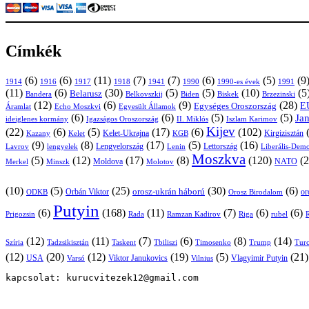
Címkék
(6)
(6)
(11)
(7)
(7)
(6)
(5)
(9
1914
1916
1917
1918
1941
1990
1991
1990-es évek
(11)
(6)
(30)
(5)
(5)
(10)
(5
Belarusz
Bandera
Biskek
Belkovszkij
Biden
Brzezinski
(12)
(6)
(9)
(28)
E
Egységes Oroszország
Áramlat
Echo Moszkvi
Egyesült Államok
(6)
(6)
(5)
(5)
Ja
ideiglenes kormány
Igazságos Oroszország
II. Miklós
Iszlam Karimov
Kijev
(22)
(6)
(5)
(17)
(6)
(102)
Kirgizisztán
Kazany
Kelet-Ukrajna
KGB
Kelet
(9)
(8)
(17)
(5)
(16)
Lavrov
lengyelek
Lengyelország
Lettország
Lenin
Liberális-Demo
Moszkva
(5)
(12)
(17)
(8)
(120)
(2
NATO
Minszk
Moldova
Molotov
Merkel
(10)
(5)
(25)
(30)
(6)
Orbán Viktor
orosz-ukrán háború
or
Orosz Birodalom
ODKB
Putyin
(6)
(168)
(11)
(7)
(6)
(6)
Prigozsin
Rada
Ramzan Kadirov
Riga
rubel
R
(12)
(11)
(7)
(6)
(8)
(14)
Szíria
Tadzsikisztán
Taskent
Tbiliszi
Timosenko
Trump
Turc
(12)
(20)
(12)
(19)
(5)
(21
USA
Viktor Janukovics
Vlagyimir Putyin
Varsó
Vilnius
kapcsolat: kurucvitezek12@gmail.com