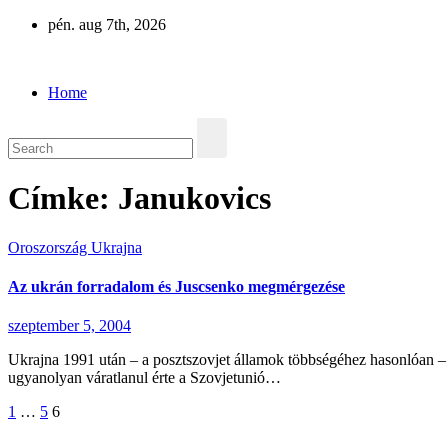
Skip
pén. aug 7th, 2026
to
Eurázsia
content
Home
Címke:
Janukovics
Oroszország
Ukrajna
Az ukrán forradalom és Juscsenko megmérgezése
szeptember 5, 2004
Ukrajna 1991 után – a posztszovjet államok többségéhez hasonlóan – 
ugyanolyan váratlanul érte a Szovjetunió…
Bejegyzések
1
…
5
6
lapozása