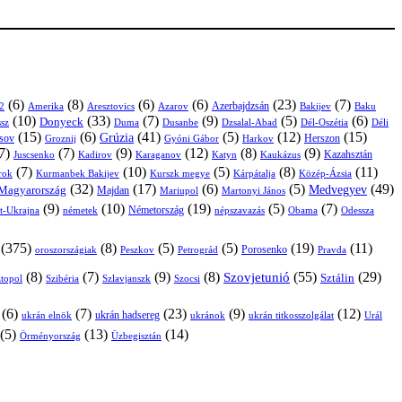
(6)
(8)
(6)
(6)
(23)
(7)
Azerbajdzsán
2
Amerika
Aresztovics
Azarov
Bakijev
Baku
(10)
(33)
(7)
(9)
(5)
(6)
Donyeck
sz
Duma
Dusanbe
Dél-Oszétia
Déli
Dzsalal-Abad
(15)
(6)
(41)
(5)
(12)
(15)
Grúzia
sov
Groznij
Harkov
Herszon
Gyóni Gábor
7)
(7)
(9)
(12)
(8)
(9)
Kazahsztán
Juscsenko
Kadirov
Karaganov
Katyn
Kaukázus
(7)
(10)
(5)
(8)
(11)
árok
Kurmanbek Bakijev
Kárpátalja
Közép-Ázsia
Kurszk megye
(32)
(17)
(6)
(5)
(49)
Medvegyev
Magyarország
Majdan
Mariupol
Martonyi János
(9)
(10)
(19)
(5)
(7)
Németország
t-Ukrajna
németek
Obama
Odessza
népszavazás
(375)
(8)
(5)
(5)
(19)
(11)
Porosenko
oroszországiak
Pravda
Peszkov
Petrográd
(8)
(7)
(9)
(8)
(55)
(29)
Szovjetunió
Sztálin
topol
Szibéria
Szlavjanszk
Szocsi
(6)
(7)
(23)
(9)
(12)
ukrán hadsereg
ukrán elnök
ukránok
ukrán titkosszolgálat
Urál
(5)
(13)
(14)
Örményország
Üzbegisztán