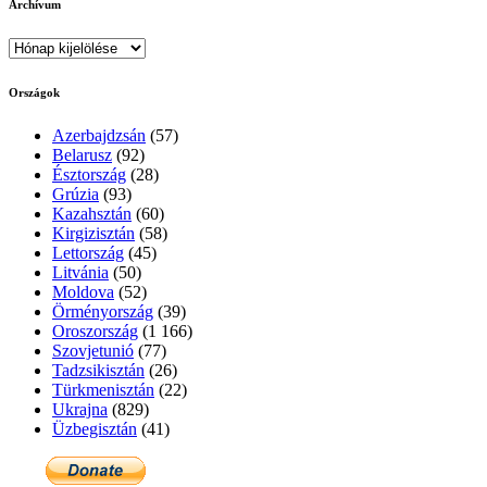
Archívum
Archívum
Országok
Azerbajdzsán
(57)
Belarusz
(92)
Észtország
(28)
Grúzia
(93)
Kazahsztán
(60)
Kirgizisztán
(58)
Lettország
(45)
Litvánia
(50)
Moldova
(52)
Örményország
(39)
Oroszország
(1 166)
Szovjetunió
(77)
Tadzsikisztán
(26)
Türkmenisztán
(22)
Ukrajna
(829)
Üzbegisztán
(41)