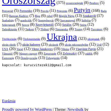
Oroszország
(375)
(8)
(5)
oroszországiak
Peszkov
Putyin
(5)
(19)
(11)
(6)
(168)
Porosenko
Pravda
Prigozsin
Rada
Petrográd
(11)
(7)
(6)
(6)
(13)
(17)
Ramzan Kadirov
Riga
rubel
Régiók Pártja
Szaakasvili
(7)
(5)
(9)
(8)
(7)
Szabadság
Szentpétervár
Szevasztopol
Szibéria
szankciók
(9)
(8)
(55)
(29)
(12)
Szovjetunió
Sztálin
Szlavjanszk
Szocsi
Szíria
(11)
(7)
(6)
(8)
(14)
(6)
Tadzsikisztán
Taskent
Tbiliszi
Timosenko
Trump
Turcsinov
Ukrajna
(6)
(9)
(323)
(6)
Törökország
Türkmenisztán
ukrajnaiak
(7)
(23)
(9)
(12)
(12)
ukrán hadsereg
ukrán elnök
ukránok
ukrán titkosszolgálat
Urál
(20)
(12)
(19)
(5)
(21)
USA
Viktor Janukovics
Vlagyimir Putyin
Varsó
Vilnius
(9)
(8)
(5)
(37)
(6)
Zelenszkij
Vámunió
Wagner-csoport
zsidók
Zaporozsje
(5)
(13)
(14)
Örményország
Üzbegisztán
Észtország
kapcsolat: kurucvitezek12@gmail.com
Eurázsia
Proudly powered by WordPress
|
Theme:
Newsbulk
by