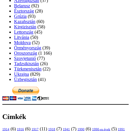
Azerbajdzsán
(57)
Belarusz
(92)
Észtország
(28)
Grúzia
(93)
Kazahsztán
(60)
Kirgizisztán
(58)
Lettország
(45)
Litvánia
(50)
Moldova
(52)
Örményország
(39)
Oroszország
(1 166)
Szovjetunió
(77)
Tadzsikisztán
(26)
Türkmenisztán
(22)
Ukrajna
(829)
Üzbegisztán
(41)
Címkék
(6)
(6)
(11)
(7)
(7)
(6)
(5)
1914
1916
1917
1918
1941
1990
1991
1990-es évek