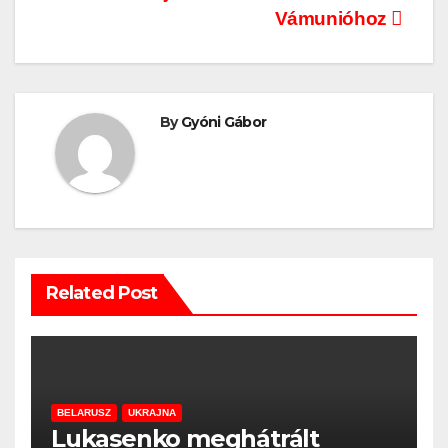
navigáció
Vámunióhoz
By
Gyóni Gábor
Related Post
BELARUSZ
UKRAJNA
Lukasenko meghátrált