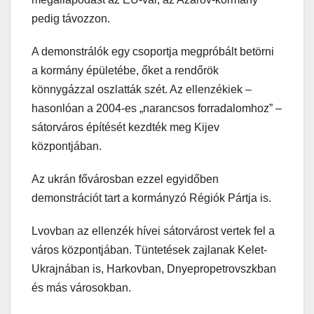
pedig távozzon.
A demonstrálók egy csoportja megpróbált betörni
a kormány épületébe, őket a rendőrök
könnygázzal oszlatták szét. Az ellenzékiek –
hasonlóan a 2004-es „narancsos forradalomhoz” –
sátorváros építését kezdték meg Kijev
központjában.
Az ukrán fővárosban ezzel egyidőben
demonstrációt tart a kormányzó Régiók Pártja is.
Lvovban az ellenzék hívei sátorvárost vertek fel a
város központjában. Tüntetések zajlanak Kelet-
Ukrajnában is, Harkovban, Dnyepropetrovszkban
és más városokban.