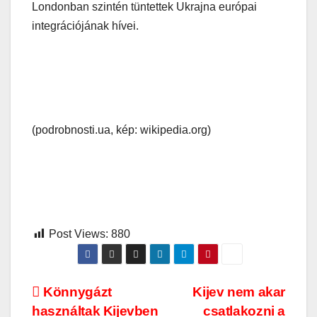
Londonban szintén tüntettek Ukrajna európai
integrációjának hívei.
(podrobnosti.ua, kép: wikipedia.org)
Post Views:
880
Bejegyzés
Könnygázt
Kijev nem akar
használtak Kijevben
csatlakozni a