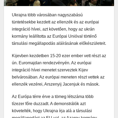
Ukrajna több városában nagyszabású
tüntetésekbe kezdett az ellenzék és az európai
integráció hívei, azt követően, hogy az ukrán
kormány leállította az Európai Unióval történő
társulási megállapodás aláírásának előkészületeit.
Kijevben kezdetben 15-20 ezer ember vett részt az
ún. Euromajdan rendezvényén. Az európai
integráció hívei menetet szerveztek Kijev
belvárosában. Az európai meneten részt vettek az
ellenzék vezérei, Arszenyij Jacenjuk és mások.
Az Európa térre érve a tömeg létszáma több
tízezer főre duzzadt. A demonstrálók azt
követelték, hogy Ukrajna írja alá a társulási
megállapodást az EU-val, az Azarov-kormány