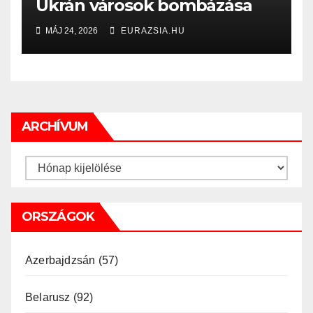
Ukrán városok bombázása
MÁJ 24, 2026
EURAZSIA.HU
ARCHÍVUM
Archívum
ORSZÁGOK
Azerbajdzsán
(57)
Belarusz
(92)