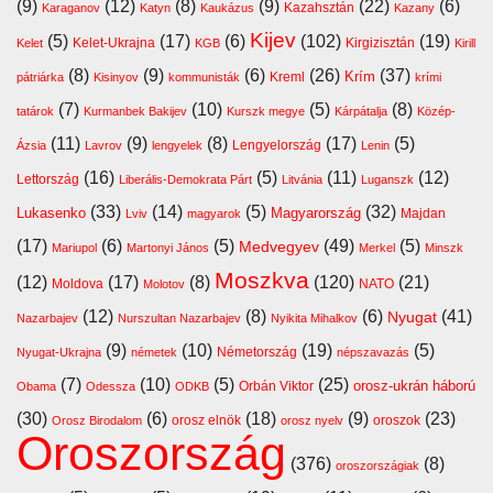
(9)
(12)
(8)
(9)
(22)
(6)
Kazahsztán
Karaganov
Katyn
Kaukázus
Kazany
Kijev
(5)
(17)
(6)
(102)
(19)
Kelet-Ukrajna
Kirgizisztán
Kelet
KGB
Kirill
(8)
(9)
(6)
(26)
(37)
Krím
Kreml
pátriárka
Kisinyov
kommunisták
krími
(7)
(10)
(5)
(8)
tatárok
Kurmanbek Bakijev
Kurszk megye
Kárpátalja
Közép-
(11)
(9)
(8)
(17)
(5)
Lengyelország
Ázsia
Lavrov
lengyelek
Lenin
(16)
(5)
(11)
(12)
Lettország
Liberális-Demokrata Párt
Litvánia
Luganszk
(33)
(14)
(5)
(32)
Lukasenko
Magyarország
Majdan
Lviv
magyarok
(17)
(6)
(5)
(49)
(5)
Medvegyev
Mariupol
Martonyi János
Merkel
Minszk
Moszkva
(12)
(17)
(8)
(120)
(21)
Moldova
NATO
Molotov
(12)
(8)
(6)
(41)
Nyugat
Nazarbajev
Nurszultan Nazarbajev
Nyikita Mihalkov
(9)
(10)
(19)
(5)
Németország
Nyugat-Ukrajna
németek
népszavazás
(7)
(10)
(5)
(25)
orosz-ukrán háború
Orbán Viktor
Obama
Odessza
ODKB
(30)
(6)
(18)
(9)
(23)
orosz elnök
oroszok
Orosz Birodalom
orosz nyelv
Oroszország
(376)
(8)
oroszországiak