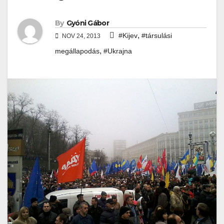
By
Gyóni Gábor
,
#Kijev
#társulási
NOV 24, 2013
,
megállapodás
#Ukrajna