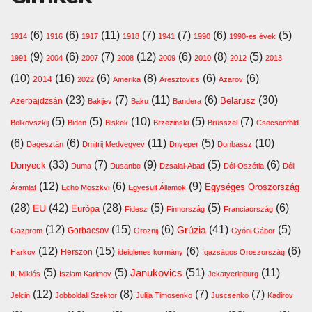
(6)
(6)
(11)
(7)
(7)
(6)
(5)
1914
1916
1917
1918
1941
1990
1990-es évek
(9)
(6)
(7)
(12)
(6)
(8)
(5)
1991
2004
2007
2008
2009
2010
2012
2013
(10)
(16)
(6)
(8)
(6)
(6)
2014
2022
Amerika
Aresztovics
Azarov
(23)
(7)
(11)
(6)
(30)
Belarusz
Azerbajdzsán
Bakijev
Baku
Bandera
(5)
(5)
(10)
(5)
(7)
Belkovszkij
Biden
Biskek
Brzezinski
Brüsszel
Csecsenföld
(6)
(6)
(11)
(5)
(10)
Dagesztán
Dmitrij Medvegyev
Dnyeper
Donbassz
(33)
(7)
(9)
(5)
(6)
Donyeck
Duma
Dusanbe
Dzsalal-Abad
Dél-Oszétia
Déli
(12)
(6)
(9)
Egységes Oroszország
Áramlat
Echo Moszkvi
Egyesült Államok
(28)
(42)
(28)
(5)
(5)
(6)
EU
Európa
Fidesz
Finnország
Franciaország
(12)
(15)
(6)
(41)
(5)
Grúzia
Gazprom
Gorbacsov
Groznij
Gyóni Gábor
(12)
(15)
(6)
(6)
Harkov
Herszon
ideiglenes kormány
Igazságos Oroszország
(5)
(5)
(51)
(11)
Janukovics
II. Miklós
Iszlam Karimov
Jekatyerinburg
(12)
(8)
(7)
(7)
Jelcin
Jobboldali Szektor
Julija Timosenko
Juscsenko
Kadirov