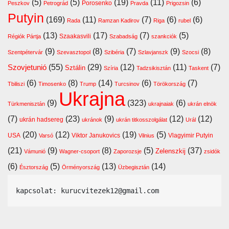
(5)
(5)
(19)
(11)
(6)
Porosenko
Peszkov
Petrográd
Pravda
Prigozsin
Putyin
(169)
(11)
(7)
(6)
(6)
Rada
Ramzan Kadirov
Riga
rubel
(13)
(17)
(7)
(5)
Szaakasvili
Régiók Pártja
Szabadság
szankciók
(9)
(8)
(7)
(9)
(8)
Szentpétervár
Szevasztopol
Szibéria
Szlavjanszk
Szocsi
Szovjetunió
(55)
(29)
(12)
(11)
(7)
Sztálin
Szíria
Tadzsikisztán
Taskent
(6)
(8)
(14)
(6)
(7)
Tbiliszi
Timosenko
Trump
Turcsinov
Törökország
Ukrajna
(9)
(323)
(6)
Türkmenisztán
ukrajnaiak
ukrán elnök
(7)
(23)
(9)
(12)
(12)
ukrán hadsereg
ukránok
ukrán titkosszolgálat
Urál
(20)
(12)
(19)
(5)
USA
Viktor Janukovics
Vlagyimir Putyin
Varsó
Vilnius
(21)
(9)
(8)
(5)
(37)
Zelenszkij
Vámunió
Wagner-csoport
Zaporozsje
zsidók
(6)
(5)
(13)
(14)
Észtország
Örményország
Üzbegisztán
kapcsolat: kurucvitezek12@gmail.com