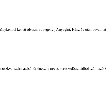
ányként el kellett olvasni a Jevgenyij Anyegint. Húsz év után bevallha
a moszkvai származású történész, a neves kereskedőcsaládból származó 