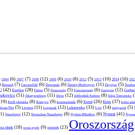
)
(6)
(7)
(12)
(6)
(8)
(5)
(10)
(16)
2004
2007
2008
2009
2010
2013
2014
202
2012
)
(7)
(6)
(6)
(11)
(5)
Brüsszel
Csecsenföld
Dagesztán
Dmitrij Medvegyev
Donbas
Dnyeper
(42)
(28)
(5)
(5)
(6)
(12)
U
Európa
Franciaország
Gazprom
Gorbac
Fidesz
Finnország
(51)
(11)
(12)
(8)
(
nukovics
Jekatyerinburg
Jelcin
Jobboldali Szektor
Julija Timosenko
(19)
(8)
(9)
(6)
(26)
(37)
Krím
Kreml
Kirill pátriárka
Kisinyov
kommunisták
krími tat
(5)
(11)
(12)
(33)
(14)
(5)
Lukasenko
Litvánia
Luganszk
Lviv
krata Párt
magyarok
1)
(12)
(8)
(6)
(41)
Nyugat
Nazarbajev
Nurszultan Nazarbajev
Nyikita Mihalkov
Nyuga
Oroszország
(18)
(9)
(23)
oroszok
osz elnök
orosz nyelv