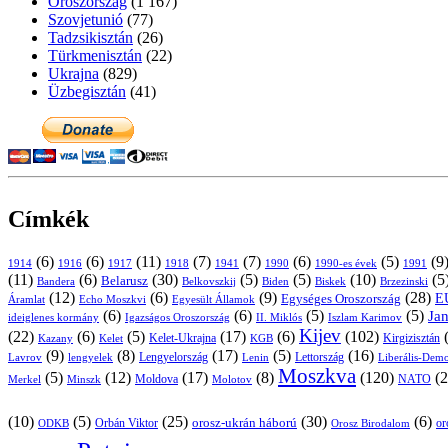
Oroszország
(1 167)
Szovjetunió
(77)
Tadzsikisztán
(26)
Türkmenisztán
(22)
Ukrajna
(829)
Üzbegisztán
(41)
Címkék
(6)
(6)
(11)
(7)
(7)
(6)
(5)
(9
1914
1916
1917
1918
1941
1990
1991
1990-es évek
(11)
(6)
(30)
(5)
(5)
(10)
(5
Belarusz
Bandera
Biskek
Belkovszkij
Biden
Brzezinski
(12)
(6)
(9)
(28)
E
Egységes Oroszország
Áramlat
Echo Moszkvi
Egyesült Államok
(6)
(6)
(5)
(5)
Ja
ideiglenes kormány
Igazságos Oroszország
II. Miklós
Iszlam Karimov
Kijev
(22)
(6)
(5)
(17)
(6)
(102)
Kirgizisztán
Kazany
Kelet-Ukrajna
KGB
Kelet
(9)
(8)
(17)
(5)
(16)
Lavrov
lengyelek
Lengyelország
Lettország
Lenin
Liberális-Demo
Moszkva
(5)
(12)
(17)
(8)
(120)
(2
NATO
Minszk
Moldova
Molotov
Merkel
(10)
(5)
(25)
(30)
(6)
Orbán Viktor
orosz-ukrán háború
Orosz Birodalom
or
ODKB