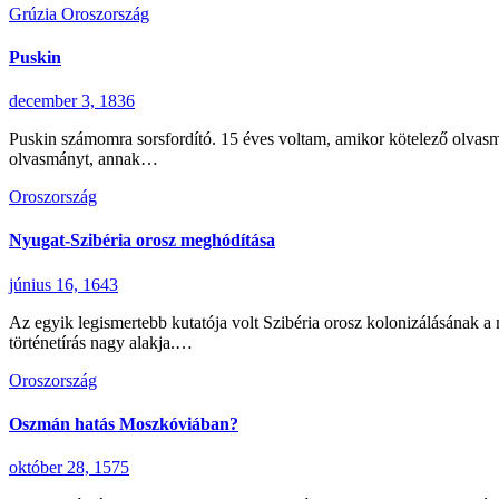
Grúzia
Oroszország
Puskin
december 3, 1836
Puskin számomra sorsfordító. 15 éves voltam, amikor kötelező olvasm
olvasmányt, annak…
Oroszország
Nyugat-Szibéria orosz meghódítása
június 16, 1643
Az egyik legismertebb kutatója volt Szibéria orosz kolonizálásának 
történetírás nagy alakja.…
Oroszország
Oszmán hatás Moszkóviában?
október 28, 1575