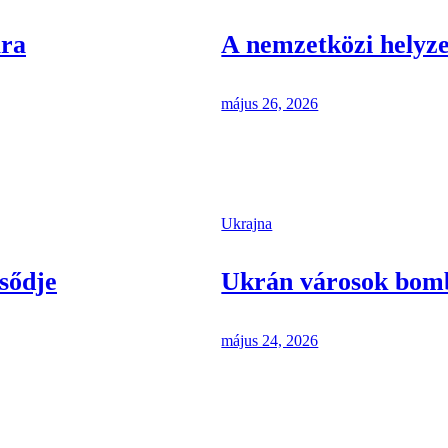
ára
A nemzetközi helyze
május 26, 2026
Ukrajna
sődje
Ukrán városok bom
május 24, 2026