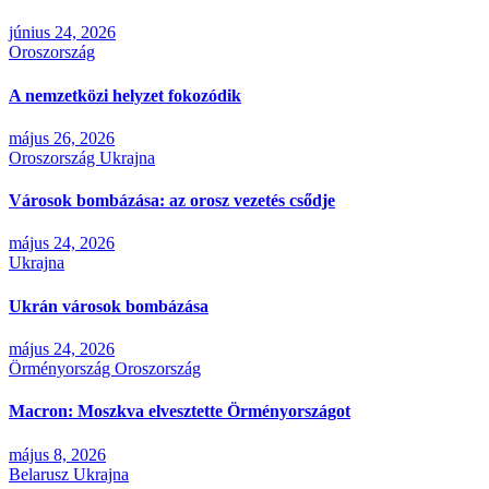
június 24, 2026
Oroszország
A nemzetközi helyzet fokozódik
május 26, 2026
Oroszország
Ukrajna
Városok bombázása: az orosz vezetés csődje
május 24, 2026
Ukrajna
Ukrán városok bombázása
május 24, 2026
Örményország
Oroszország
Macron: Moszkva elvesztette Örményországot
május 8, 2026
Belarusz
Ukrajna