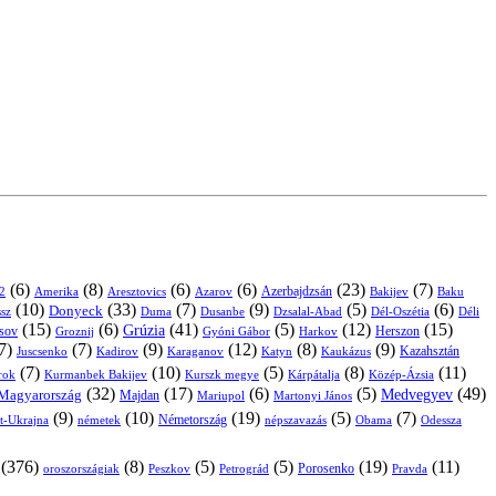
(6)
(8)
(6)
(6)
(23)
(7)
Azerbajdzsán
2
Amerika
Aresztovics
Azarov
Bakijev
Baku
(10)
(33)
(7)
(9)
(5)
(6)
Donyeck
sz
Duma
Dusanbe
Dél-Oszétia
Déli
Dzsalal-Abad
(15)
(6)
(41)
(5)
(12)
(15)
Grúzia
sov
Groznij
Harkov
Herszon
Gyóni Gábor
7)
(7)
(9)
(12)
(8)
(9)
Kazahsztán
Juscsenko
Kadirov
Karaganov
Katyn
Kaukázus
(7)
(10)
(5)
(8)
(11)
árok
Kurmanbek Bakijev
Kárpátalja
Közép-Ázsia
Kurszk megye
(32)
(17)
(6)
(5)
(49)
Medvegyev
Magyarország
Majdan
Mariupol
Martonyi János
(9)
(10)
(19)
(5)
(7)
Németország
t-Ukrajna
németek
Obama
Odessza
népszavazás
(376)
(8)
(5)
(5)
(19)
(11)
Porosenko
oroszországiak
Pravda
Peszkov
Petrográd