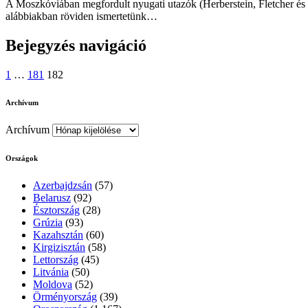
A Moszkóviában megfordult nyugati utazók (Herberstein, Fletcher és m
alábbiakban röviden ismertetünk…
Bejegyzés navigáció
1
…
181
182
Archívum
Archívum
Országok
Azerbajdzsán
(57)
Belarusz
(92)
Észtország
(28)
Grúzia
(93)
Kazahsztán
(60)
Kirgizisztán
(58)
Lettország
(45)
Litvánia
(50)
Moldova
(52)
Örményország
(39)