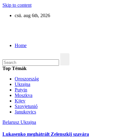
Skip to content
csü. aug 6th, 2026
Eurázsia
Home
Top Témák
Oroszország
Ukrajna
Putyin
Moszkva
Kijev
Szovjetunió
Janukovics
Belarusz
Ukrajna
Lukasenko meghátrált Zelenszkij szavára