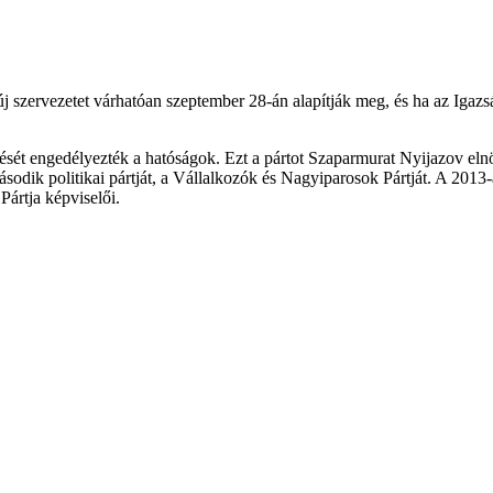
j szervezetet várhatóan szeptember 28-án alapítják meg, és ha az Igazs
t engedélyezték a hatóságok. Ezt a pártot Szaparmurat Nyijazov elnök
odik politikai pártját, a Vállalkozók és Nagyiparosok Pártját. A 2013
ártja képviselői.