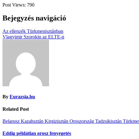
Post Views:
790
Bejegyzés navigáció
Az ellenzék Türkmenisztánban
Vlagyimir Szorokin az ELTE-n
By
Eurazsia.hu
Related Post
Belarusz
Kazahsztán
Kirgizisztán
Oroszország
Tadzsikisztán
Türkme
Eddig példátlan orosz fenyegetés