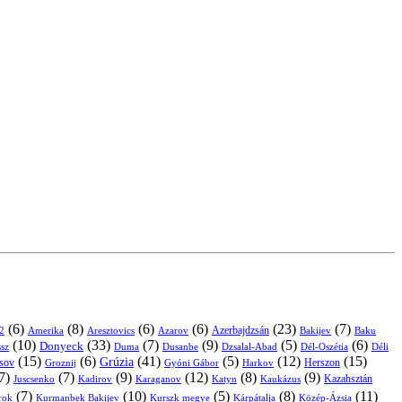
(6)
(8)
(6)
(6)
(23)
(7)
Azerbajdzsán
2
Amerika
Aresztovics
Azarov
Bakijev
Baku
(10)
(33)
(7)
(9)
(5)
(6)
Donyeck
sz
Duma
Dusanbe
Dél-Oszétia
Déli
Dzsalal-Abad
(15)
(6)
(41)
(5)
(12)
(15)
Grúzia
sov
Groznij
Harkov
Herszon
Gyóni Gábor
7)
(7)
(9)
(12)
(8)
(9)
Kazahsztán
Juscsenko
Kadirov
Karaganov
Katyn
Kaukázus
(7)
(10)
(5)
(8)
(11)
árok
Kurmanbek Bakijev
Kárpátalja
Közép-Ázsia
Kurszk megye