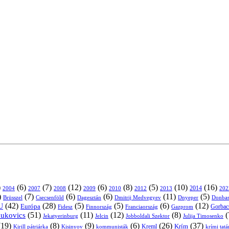
)
(6)
(7)
(12)
(6)
(8)
(5)
(10)
(16)
2004
2007
2008
2009
2010
2013
2014
202
2012
)
(7)
(6)
(6)
(11)
(5)
Brüsszel
Csecsenföld
Dagesztán
Dmitrij Medvegyev
Donbas
Dnyeper
(42)
(28)
(5)
(5)
(6)
(12)
U
Európa
Franciaország
Gazprom
Gorbac
Fidesz
Finnország
(51)
(11)
(12)
(8)
(
nukovics
Jekatyerinburg
Jelcin
Jobboldali Szektor
Julija Timosenko
(19)
(8)
(9)
(6)
(26)
(37)
Krím
Kreml
Kirill pátriárka
Kisinyov
kommunisták
krími tat