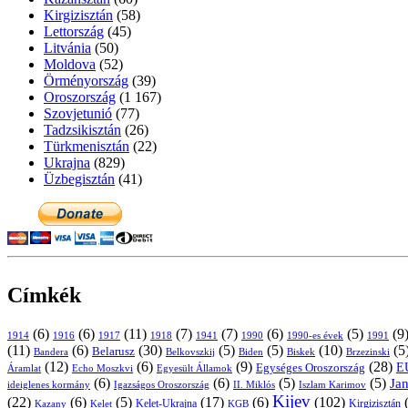
Kirgizisztán
(58)
Lettország
(45)
Litvánia
(50)
Moldova
(52)
Örményország
(39)
Oroszország
(1 167)
Szovjetunió
(77)
Tadzsikisztán
(26)
Türkmenisztán
(22)
Ukrajna
(829)
Üzbegisztán
(41)
Címkék
(6)
(6)
(11)
(7)
(7)
(6)
(5)
(9
1914
1916
1917
1918
1941
1990
1991
1990-es évek
(11)
(6)
(30)
(5)
(5)
(10)
(5
Belarusz
Bandera
Biskek
Belkovszkij
Biden
Brzezinski
(12)
(6)
(9)
(28)
E
Egységes Oroszország
Áramlat
Echo Moszkvi
Egyesült Államok
(6)
(6)
(5)
(5)
Ja
ideiglenes kormány
Igazságos Oroszország
II. Miklós
Iszlam Karimov
Kijev
(22)
(6)
(5)
(17)
(6)
(102)
Kirgizisztán
Kazany
Kelet-Ukrajna
KGB
Kelet