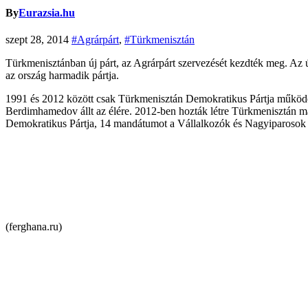
By
Eurazsia.hu
szept 28, 2014
#Agrárpárt
,
#Türkmenisztán
Türkmenisztánban új párt, az Agrárpárt szervezését kezdték meg. Az ú
az ország harmadik pártja.
1991 és 2012 között csak Türkmenisztán Demokratikus Pártja működésé
Berdimhamedov állt az élére. 2012-ben hozták létre Türkmenisztán más
Demokratikus Pártja, 14 mandátumot a Vállalkozók és Nagyiparosok P
(ferghana.ru)