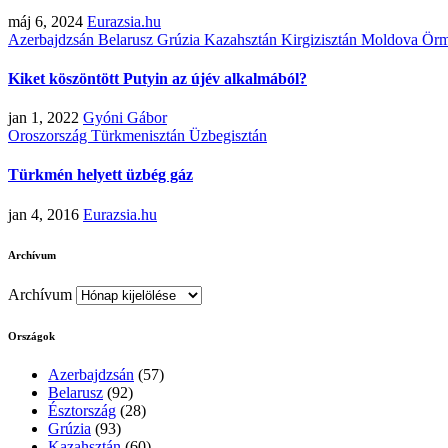
máj 6, 2024
Eurazsia.hu
Azerbajdzsán
Belarusz
Grúzia
Kazahsztán
Kirgizisztán
Moldova
Örm
Kiket köszöntött Putyin az újév alkalmából?
jan 1, 2022
Gyóni Gábor
Oroszország
Türkmenisztán
Üzbegisztán
Türkmén helyett üzbég gáz
jan 4, 2016
Eurazsia.hu
Archívum
Archívum
Országok
Azerbajdzsán
(57)
Belarusz
(92)
Észtország
(28)
Grúzia
(93)
Kazahsztán
(60)