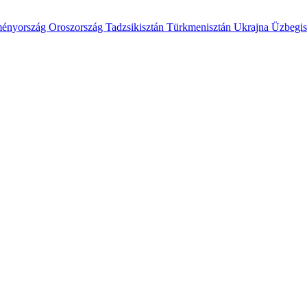
ényország
Oroszország
Tadzsikisztán
Türkmenisztán
Ukrajna
Üzbegis