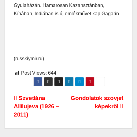
Gyulaházán. Hamarosan Kazahsztánban,
Kínában, Indiában is új emlékművet kap Gagarin.
(russkiymir.ru)
Post Views:
644
Bejegyzés
Szvetlána
Gondolatok szovjet
Allilujeva (1926 –
képekről
navigáció
2011)