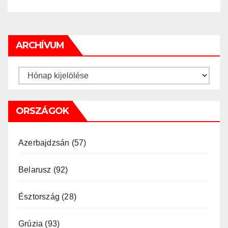
ARCHÍVUM
Archívum
ORSZÁGOK
Azerbajdzsán
(57)
Belarusz
(92)
Észtország
(28)
Grúzia
(93)