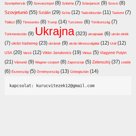
(9)
(8)
(7)
(9)
(8)
Szentpétervár
Szevasztopol
Szibéria
Szlavjanszk
Szocsi
Szovjetunió
(55)
(29)
(12)
(11)
(7)
Sztálin
Szíria
Tadzsikisztán
Taskent
(6)
(8)
(14)
(6)
(7)
Tbiliszi
Timosenko
Trump
Turcsinov
Törökország
Ukrajna
(9)
(323)
(6)
Türkmenisztán
ukrajnaiak
ukrán elnök
(7)
(23)
(9)
(12)
(12)
ukrán hadsereg
ukránok
ukrán titkosszolgálat
Urál
(20)
(12)
(19)
(5)
USA
Viktor Janukovics
Vlagyimir Putyin
Varsó
Vilnius
(21)
(9)
(8)
(5)
(37)
Zelenszkij
Vámunió
Wagner-csoport
Zaporozsje
zsidók
(6)
(5)
(13)
(14)
Észtország
Örményország
Üzbegisztán
kapcsolat: kurucvitezek12@gmail.com