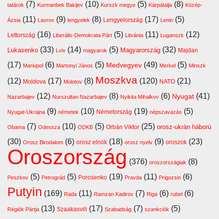
(7)
(10)
(5)
(8)
tatárok
Kurmanbek Bakijev
Kurszk megye
Kárpátalja
Közép-
(11)
(9)
(8)
(17)
(5)
Lengyelország
Ázsia
Lavrov
lengyelek
Lenin
(16)
(5)
(11)
(12)
Lettország
Liberális-Demokrata Párt
Litvánia
Luganszk
(33)
(14)
(5)
(32)
Lukasenko
Magyarország
Majdan
Lviv
magyarok
(17)
(6)
(5)
(49)
(5)
Medvegyev
Mariupol
Martonyi János
Merkel
Minszk
Moszkva
(12)
(17)
(8)
(120)
(21)
Moldova
NATO
Molotov
(12)
(8)
(6)
(41)
Nyugat
Nazarbajev
Nurszultan Nazarbajev
Nyikita Mihalkov
(9)
(10)
(19)
(5)
Németország
Nyugat-Ukrajna
németek
népszavazás
(7)
(10)
(5)
(25)
orosz-ukrán háború
Orbán Viktor
Obama
Odessza
ODKB
(30)
(6)
(18)
(9)
(23)
orosz elnök
oroszok
Orosz Birodalom
orosz nyelv
Oroszország
(376)
(8)
oroszországiak
(5)
(5)
(19)
(11)
(6)
Porosenko
Peszkov
Petrográd
Pravda
Prigozsin
Putyin
(169)
(11)
(7)
(6)
(6)
Rada
Ramzan Kadirov
Riga
rubel
(13)
(17)
(7)
(5)
Szaakasvili
Régiók Pártja
Szabadság
szankciók