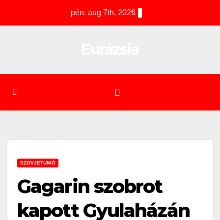
Skip
pén. aug 7th, 2026
to
content
Eurázsia
SZOVJETUNIÓ
Gagarin szobrot
kapott Gyulaházán