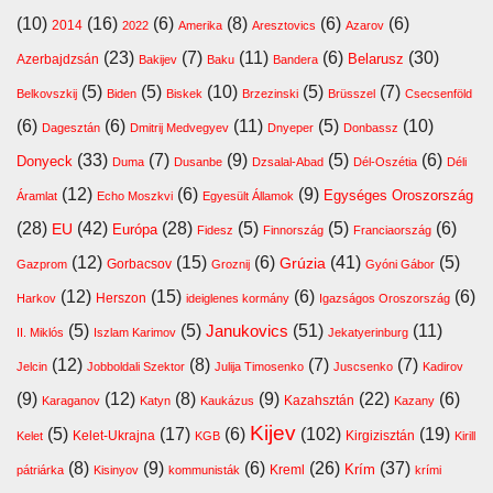
(10)
(16)
(6)
(8)
(6)
(6)
2014
2022
Amerika
Aresztovics
Azarov
(23)
(7)
(11)
(6)
(30)
Belarusz
Azerbajdzsán
Bakijev
Baku
Bandera
(5)
(5)
(10)
(5)
(7)
Belkovszkij
Biden
Biskek
Brzezinski
Brüsszel
Csecsenföld
(6)
(6)
(11)
(5)
(10)
Dagesztán
Dmitrij Medvegyev
Dnyeper
Donbassz
(33)
(7)
(9)
(5)
(6)
Donyeck
Duma
Dusanbe
Dzsalal-Abad
Dél-Oszétia
Déli
(12)
(6)
(9)
Egységes Oroszország
Áramlat
Echo Moszkvi
Egyesült Államok
(28)
(42)
(28)
(5)
(5)
(6)
EU
Európa
Fidesz
Finnország
Franciaország
(12)
(15)
(6)
(41)
(5)
Grúzia
Gazprom
Gorbacsov
Groznij
Gyóni Gábor
(12)
(15)
(6)
(6)
Harkov
Herszon
ideiglenes kormány
Igazságos Oroszország
(5)
(5)
(51)
(11)
Janukovics
II. Miklós
Iszlam Karimov
Jekatyerinburg
(12)
(8)
(7)
(7)
Jelcin
Jobboldali Szektor
Julija Timosenko
Juscsenko
Kadirov
(9)
(12)
(8)
(9)
(22)
(6)
Kazahsztán
Karaganov
Katyn
Kaukázus
Kazany
Kijev
(5)
(17)
(6)
(102)
(19)
Kelet-Ukrajna
Kirgizisztán
Kelet
KGB
Kirill
(8)
(9)
(6)
(26)
(37)
Krím
Kreml
pátriárka
Kisinyov
kommunisták
krími