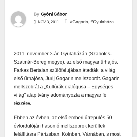
By
Gyóni Gábor
,
#Gagarin
#Gyulaháza
NOV 3, 2011
2011. november 3-án Gyulaházán (Szabolcs-
Szatmár-Bereg megye), az első magyar űrhajós,
Farkas Bertalan szülőfalujában átadták a világ
első űrhajósa, Jurij Gagarin mellszobrát. Gagarin
mellszobrát a „Kultúrák dialógusa – Egységes
világ” alapítvány adományozta a magyar fél
részére.
Ebben az évben, az első emberi űrrepülés 50.
évfordulóján hasonló mellszobrok kerültek
felállításra Párizsban, Kölnben, Várnában, s most