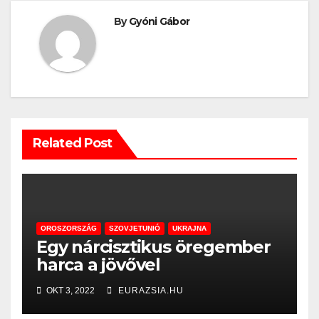
By
Gyóni Gábor
Related Post
OROSZORSZÁG
SZOVJETUNIÓ
UKRAJNA
Egy nárcisztikus öregember
harca a jövővel
OKT 3, 2022
EURAZSIA.HU