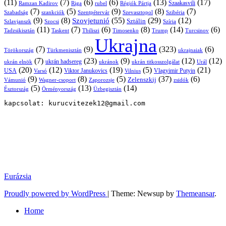
(11)
(7)
(6)
(6)
(13)
(17)
Ramzan Kadirov
Riga
rubel
Régiók Pártja
Szaakasvili
(7)
(5)
(9)
(8)
(7)
Szabadság
Szentpétervár
Szevasztopol
Szibéria
szankciók
(9)
(8)
(55)
(29)
(12)
Szovjetunió
Sztálin
Szlavjanszk
Szocsi
Szíria
(11)
(7)
(6)
(8)
(14)
(6)
Tadzsikisztán
Taskent
Tbiliszi
Timosenko
Trump
Turcsinov
Ukrajna
(7)
(9)
(323)
(6)
Törökország
Türkmenisztán
ukrajnaiak
(7)
(23)
(9)
(12)
(12)
ukrán hadsereg
ukrán elnök
ukránok
ukrán titkosszolgálat
Urál
(20)
(12)
(19)
(5)
(21)
USA
Viktor Janukovics
Vlagyimir Putyin
Varsó
Vilnius
(9)
(8)
(5)
(37)
(6)
Zelenszkij
Vámunió
Wagner-csoport
zsidók
Zaporozsje
(5)
(13)
(14)
Örményország
Üzbegisztán
Észtország
kapcsolat: kurucvitezek12@gmail.com
Eurázsia
Proudly powered by WordPress
|
Theme: Newsup by
Themeansar
.
Home