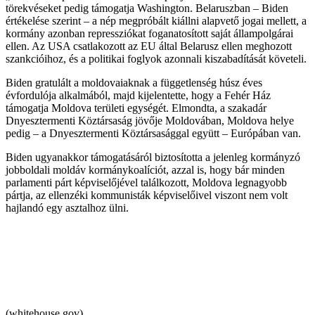
törekvéseket pedig támogatja Washington. Belaruszban – Biden
értékelése szerint – a nép megpróbált kiállni alapvető jogai mellett, a
kormány azonban repressziókat foganatosított saját állampolgárai
ellen. Az USA csatlakozott az EU által Belarusz ellen meghozott
szankcióihoz, és a politikai foglyok azonnali kiszabadítását követeli.
Biden gratulált a moldovaiaknak a függetlenség húsz éves
évfordulója alkalmából, majd kijelentette, hogy a Fehér Ház
támogatja Moldova területi egységét. Elmondta, a szakadár
Dnyesztermenti Köztársaság jövője Moldovában, Moldova helye
pedig – a Dnyesztermenti Köztársasággal együtt – Európában van.
Biden ugyanakkor támogatásáról biztosította a jelenleg kormányzó
jobboldali moldáv kormánykoalíciót, azzal is, hogy bár minden
parlamenti párt képviselőjével találkozott, Moldova legnagyobb
pártja, az ellenzéki kommunisták képviselőivel viszont nem volt
hajlandó egy asztalhoz ülni.
(whitehouse.gov)