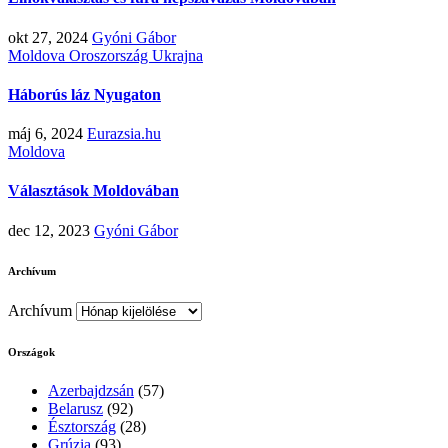
okt 27, 2024
Gyóni Gábor
Moldova
Oroszország
Ukrajna
Háborús láz Nyugaton
máj 6, 2024
Eurazsia.hu
Moldova
Választások Moldovában
dec 12, 2023
Gyóni Gábor
Archívum
Archívum
Országok
Azerbajdzsán
(57)
Belarusz
(92)
Észtország
(28)
Grúzia
(93)