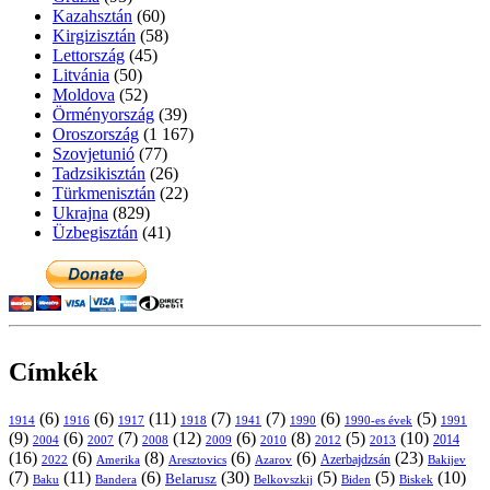
Kazahsztán
(60)
Kirgizisztán
(58)
Lettország
(45)
Litvánia
(50)
Moldova
(52)
Örményország
(39)
Oroszország
(1 167)
Szovjetunió
(77)
Tadzsikisztán
(26)
Türkmenisztán
(22)
Ukrajna
(829)
Üzbegisztán
(41)
Címkék
(6)
(6)
(11)
(7)
(7)
(6)
(5)
1914
1916
1917
1918
1941
1990
1991
1990-es évek
(9)
(6)
(7)
(12)
(6)
(8)
(5)
(10)
2004
2007
2008
2009
2010
2013
2014
2012
(16)
(6)
(8)
(6)
(6)
(23)
Azerbajdzsán
2022
Amerika
Aresztovics
Azarov
Bakijev
(7)
(11)
(6)
(30)
(5)
(5)
(10)
Belarusz
Baku
Bandera
Biskek
Belkovszkij
Biden