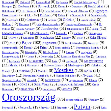
(5)
(7)
(6)
(6)
(11)
Brüsszel
Csecsenföld
Dagesztán
Dmitrij Medvegyev
Brzezinski
(5)
(10)
(33)
(7)
(9)
(5)
Donyeck
Donbassz
Duma
Dusanbe
Dnyeper
Dzsalal-Abad
(6)
(12)
(6)
(9)
Egységes
Dél-Oszétia
Déli Áramlat
Echo Moszkvi
Egyesült Államok
(28)
(42)
(28)
(5)
(5)
EU
Oroszország
Európa
Franciaország
Fidesz
Finnország
(6)
(12)
(15)
(6)
(41)
(5)
Grúzia
Gazprom
Gorbacsov
Groznij
Gyóni Gábor
(12)
(15)
(6)
(6)
Harkov
Herszon
ideiglenes kormány
Igazságos Oroszország
II.
(5)
(5)
(51)
(11)
(12)
Janukovics
Jekatyerinburg
Jelcin
Miklós
Iszlam Karimov
(8)
(7)
(7)
(9)
Jobboldali Szektor
Julija Timosenko
Juscsenko
Kadirov
Karaganov
(12)
(8)
(9)
(22)
(6)
(5)
Kazahsztán
Katyn
Kaukázus
Kazany
Kelet-Ukrajna
Kelet
Kijev
(17)
(6)
(102)
(19)
(8)
(9)
Kirgizisztán
KGB
Kirill pátriárka
Kisinyov
(6)
(26)
(37)
(7)
(10)
Krím
Kreml
kommunisták
krími tatárok
Kurmanbek Bakijev
(5)
(8)
(11)
(9)
(8)
Kárpátalja
Közép-Ázsia
Lavrov
lengyelek
Kurszk megye
(17)
(5)
(16)
(5)
Lengyelország
Lettország
Litvánia
Lenin
Liberális-Demokrata Párt
(11)
(12)
(33)
(14)
(5)
Lukasenko
Magyarország
Luganszk
Lviv
magyarok
(32)
(17)
(6)
(5)
(49)
(5)
Medvegyev
Majdan
Mariupol
Martonyi János
Merkel
Moszkva
(12)
(17)
(8)
(120)
(21)
NATO
Minszk
Moldova
Molotov
(12)
(8)
(6)
(41)
Nyugat
Nazarbajev
Nurszultan Nazarbajev
Nyikita Mihalkov
(9)
(10)
(19)
(5)
(7)
Németország
Nyugat-Ukrajna
németek
Obama
népszavazás
(10)
(5)
(25)
(30)
Orbán Viktor
orosz-ukrán háború
Odessza
Orosz
ODKB
(6)
(18)
(9)
(23)
oroszok
Birodalom
orosz elnök
orosz nyelv
Oroszország
(376)
(8)
(5)
oroszországiak
Peszkov
Putyin
(5)
(19)
(11)
(6)
(169)
Porosenko
Pravda
Prigozsin
Rada
Petrográd