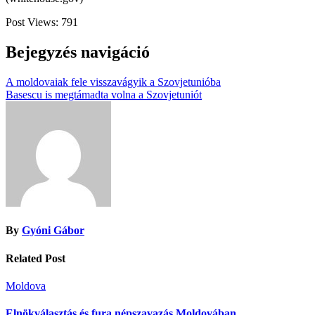
Post Views:
791
Bejegyzés navigáció
A moldovaiak fele visszavágyik a Szovjetunióba
Basescu is megtámadta volna a Szovjetuniót
By
Gyóni Gábor
Related Post
Moldova
Elnökválasztás és fura népszavazás Moldovában