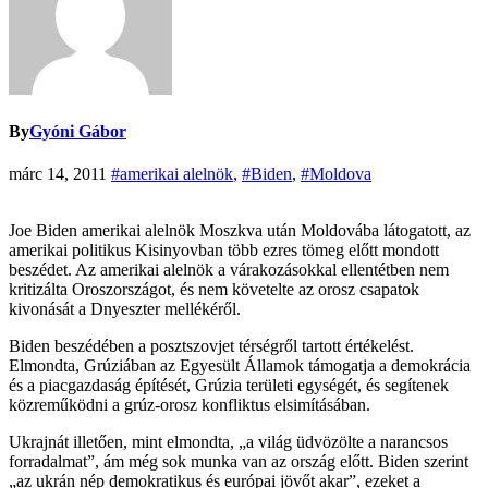
By
Gyóni Gábor
márc 14, 2011
#amerikai alelnök
,
#Biden
,
#Moldova
Joe Biden amerikai alelnök Moszkva után Moldovába látogatott, az
amerikai politikus Kisinyovban több ezres tömeg előtt mondott
beszédet. Az amerikai alelnök a várakozásokkal ellentétben nem
kritizálta Oroszországot, és nem követelte az orosz csapatok
kivonását a Dnyeszter mellékéről.
Biden beszédében a posztszovjet térségről tartott értékelést.
Elmondta, Grúziában az Egyesült Államok támogatja a demokrácia
és a piacgazdaság építését, Grúzia területi egységét, és segítenek
közreműködni a grúz-orosz konfliktus elsimításában.
Ukrajnát illetően, mint elmondta, „a világ üdvözölte a narancsos
forradalmat”, ám még sok munka van az ország előtt. Biden szerint
„az ukrán nép demokratikus és európai jövőt akar”, ezeket a