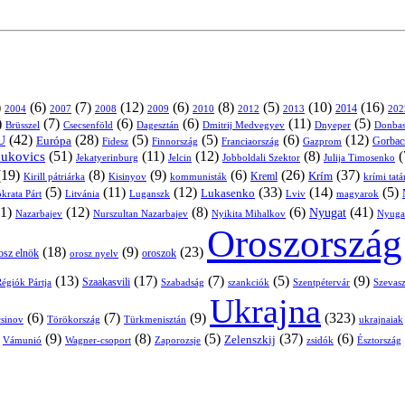
)
(6)
(7)
(12)
(6)
(8)
(5)
(10)
(16)
2004
2007
2008
2009
2010
2013
2014
202
2012
)
(7)
(6)
(6)
(11)
(5)
Brüsszel
Csecsenföld
Dagesztán
Dmitrij Medvegyev
Donbas
Dnyeper
(42)
(28)
(5)
(5)
(6)
(12)
U
Európa
Franciaország
Gazprom
Gorbac
Fidesz
Finnország
(51)
(11)
(12)
(8)
(
nukovics
Jekatyerinburg
Jelcin
Jobboldali Szektor
Julija Timosenko
(19)
(8)
(9)
(6)
(26)
(37)
Krím
Kreml
Kirill pátriárka
Kisinyov
kommunisták
krími tat
(5)
(11)
(12)
(33)
(14)
(5)
Lukasenko
Litvánia
Luganszk
Lviv
krata Párt
magyarok
1)
(12)
(8)
(6)
(41)
Nyugat
Nazarbajev
Nurszultan Nazarbajev
Nyikita Mihalkov
Nyuga
Oroszország
(18)
(9)
(23)
oroszok
osz elnök
orosz nyelv
(13)
(17)
(7)
(5)
(9)
égiók Pártja
Szaakasvili
Szabadság
Szentpétervár
Szevasz
szankciók
Ukrajna
(6)
(7)
(9)
(323)
sinov
Törökország
Türkmenisztán
ukrajnaiak
)
(9)
(8)
(5)
(37)
(6)
Zelenszkij
Vámunió
Wagner-csoport
zsidók
Zaporozsje
Észtország