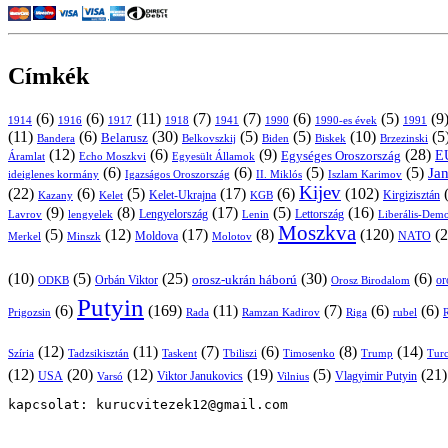
Címkék
(6)
(6)
(11)
(7)
(7)
(6)
(5)
(9
1914
1916
1917
1918
1941
1990
1991
1990-es évek
(11)
(6)
(30)
(5)
(5)
(10)
(5
Belarusz
Bandera
Biskek
Belkovszkij
Biden
Brzezinski
(12)
(6)
(9)
(28)
E
Egységes Oroszország
Áramlat
Echo Moszkvi
Egyesült Államok
(6)
(6)
(5)
(5)
Ja
ideiglenes kormány
Igazságos Oroszország
II. Miklós
Iszlam Karimov
Kijev
(22)
(6)
(5)
(17)
(6)
(102)
Kirgizisztán
Kazany
Kelet-Ukrajna
KGB
Kelet
(9)
(8)
(17)
(5)
(16)
Lavrov
lengyelek
Lengyelország
Lettország
Lenin
Liberális-Demo
Moszkva
(5)
(12)
(17)
(8)
(120)
(2
NATO
Minszk
Moldova
Molotov
Merkel
(10)
(5)
(25)
(30)
(6)
Orbán Viktor
orosz-ukrán háború
Orosz Birodalom
or
ODKB
Putyin
(6)
(169)
(11)
(7)
(6)
(6)
Prigozsin
Rada
Ramzan Kadirov
Riga
rubel
R
(12)
(11)
(7)
(6)
(8)
(14)
Szíria
Tadzsikisztán
Taskent
Tbiliszi
Timosenko
Trump
Turc
(12)
(20)
(12)
(19)
(5)
(21
USA
Viktor Janukovics
Vlagyimir Putyin
Varsó
Vilnius
kapcsolat: kurucvitezek12@gmail.com