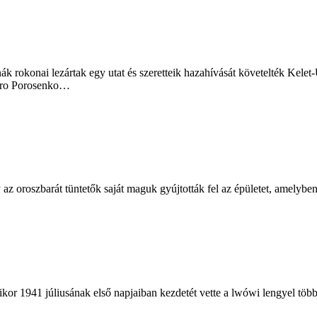
ák rokonai lezártak egy utat és szeretteik hazahívását követelték Kelet-
etro Porosenko…
gy az oroszbarát tüntetők saját maguk gyújtották fel az épületet, amely
kor 1941 júliusának első napjaiban kezdetét vette a lwówi lengyel tö