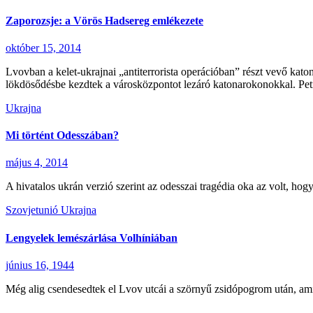
Zaporozsje: a Vörös Hadsereg emlékezete
október 15, 2014
Lvovban a kelet-ukrajnai „antiterrorista operációban” részt vevő katon
lökdösődésbe kezdtek a városközpontot lezáró katonarokonokkal. P
Ukrajna
Mi történt Odesszában?
május 4, 2014
A hivatalos ukrán verzió szerint az odesszai tragédia oka az volt, ho
Szovjetunió
Ukrajna
Lengyelek lemészárlása Volhíniában
június 16, 1944
Még alig csendesedtek el Lvov utcái a szörnyű zsidópogrom után, ami