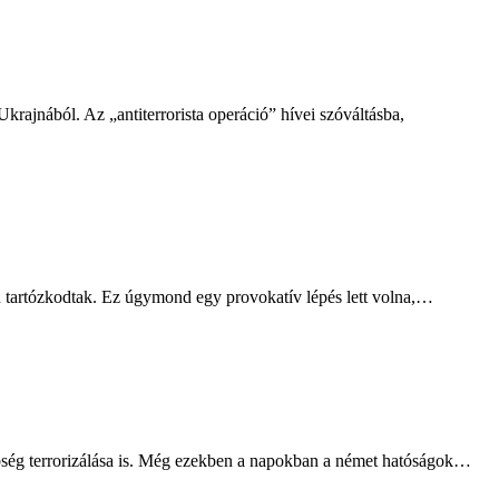
Ukrajnából. Az „antiterrorista operáció” hívei szóváltásba,
ben tartózkodtak. Ez úgymond egy provokatív lépés lett volna,…
bbség terrorizálása is. Még ezekben a napokban a német hatóságok…