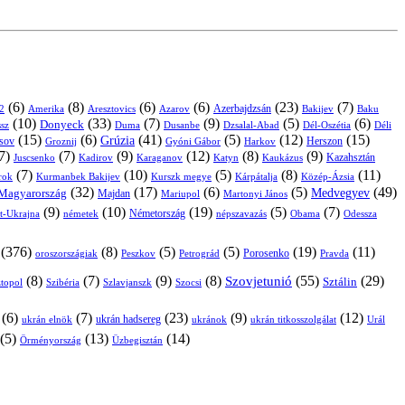
(6)
(8)
(6)
(6)
(23)
(7)
Azerbajdzsán
2
Amerika
Aresztovics
Azarov
Bakijev
Baku
(10)
(33)
(7)
(9)
(5)
(6)
Donyeck
sz
Duma
Dusanbe
Dél-Oszétia
Déli
Dzsalal-Abad
(15)
(6)
(41)
(5)
(12)
(15)
Grúzia
sov
Groznij
Harkov
Herszon
Gyóni Gábor
7)
(7)
(9)
(12)
(8)
(9)
Kazahsztán
Juscsenko
Kadirov
Karaganov
Katyn
Kaukázus
(7)
(10)
(5)
(8)
(11)
árok
Kurmanbek Bakijev
Kárpátalja
Közép-Ázsia
Kurszk megye
(32)
(17)
(6)
(5)
(49)
Medvegyev
Magyarország
Majdan
Mariupol
Martonyi János
(9)
(10)
(19)
(5)
(7)
Németország
t-Ukrajna
németek
Obama
Odessza
népszavazás
(376)
(8)
(5)
(5)
(19)
(11)
Porosenko
oroszországiak
Pravda
Peszkov
Petrográd
(8)
(7)
(9)
(8)
(55)
(29)
Szovjetunió
Sztálin
topol
Szibéria
Szlavjanszk
Szocsi
(6)
(7)
(23)
(9)
(12)
ukrán hadsereg
ukrán elnök
ukránok
ukrán titkosszolgálat
Urál
(5)
(13)
(14)
Örményország
Üzbegisztán