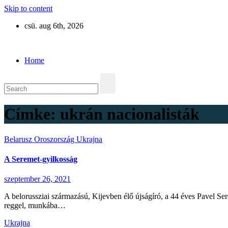
Skip to content
csü. aug 6th, 2026
Eurázsia
Home
Címke:
ukrán nacionalisták
Belarusz
Oroszország
Ukrajna
A Seremet-gyilkosság
szeptember 26, 2021
A belorussziai származású, Kijevben élő újságíró, a 44 éves Pavel Se
reggel, munkába…
Ukrajna