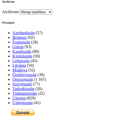
Archívum
Archívum
Országok
Azerbajdzsán
(57)
Belarusz
(92)
Észtország
(28)
Grúzia
(93)
Kazahsztán
(60)
Kirgizisztán
(58)
Lettország
(45)
Litvánia
(50)
Moldova
(52)
Örményország
(39)
Oroszország
(1 167)
Szovjetunió
(77)
Tadzsikisztán
(26)
Türkmenisztán
(22)
Ukrajna
(829)
Üzbegisztán
(41)