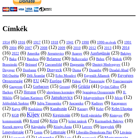
Címkék
(6)
(6)
(11)
(7)
(7)
(6)
(5)
1914
1916
1917
1918
1941
1990
1991
1990-es évek
(9)
(6)
(7)
(12)
(6)
(8)
(5)
(10)
2004
2007
2008
2009
2010
2013
2014
2012
(16)
(6)
(8)
(6)
(6)
(23)
Azerbajdzsán
2022
Amerika
Aresztovics
Azarov
Bakijev
(7)
(11)
(6)
(30)
(5)
(5)
(10)
Belarusz
Baku
Bandera
Biskek
Belkovszkij
Biden
(5)
(7)
(6)
(6)
(11)
Brüsszel
Csecsenföld
Dagesztán
Dmitrij Medvegyev
Brzezinski
(5)
(10)
(33)
(7)
(9)
(5)
Donyeck
Donbassz
Duma
Dusanbe
Dnyeper
Dzsalal-Abad
(6)
(12)
(6)
(9)
Egységes
Dél-Oszétia
Déli Áramlat
Echo Moszkvi
Egyesült Államok
(28)
(42)
(28)
(5)
(5)
EU
Oroszország
Európa
Franciaország
Fidesz
Finnország
(6)
(12)
(15)
(6)
(41)
(5)
Grúzia
Gazprom
Gorbacsov
Groznij
Gyóni Gábor
(12)
(15)
(6)
(6)
Harkov
Herszon
ideiglenes kormány
Igazságos Oroszország
II.
(5)
(5)
(51)
(11)
(12)
Janukovics
Jekatyerinburg
Jelcin
Miklós
Iszlam Karimov
(8)
(7)
(7)
(9)
Jobboldali Szektor
Julija Timosenko
Juscsenko
Kadirov
Karaganov
(12)
(8)
(9)
(22)
(6)
(5)
Kazahsztán
Katyn
Kaukázus
Kazany
Kelet-Ukrajna
Kelet
Kijev
(17)
(6)
(102)
(19)
(8)
(9)
Kirgizisztán
KGB
Kirill pátriárka
Kisinyov
(6)
(26)
(37)
(7)
(10)
Krím
Kreml
kommunisták
krími tatárok
Kurmanbek Bakijev
(5)
(8)
(11)
(9)
(8)
Kárpátalja
Közép-Ázsia
Lavrov
lengyelek
Kurszk megye
(17)
(5)
(16)
(5)
Lengyelország
Lettország
Litvánia
Lenin
Liberális-Demokrata Párt
(11)
(12)
(33)
(14)
(5)
Lukasenko
Magyarország
Luganszk
Lviv
magyarok