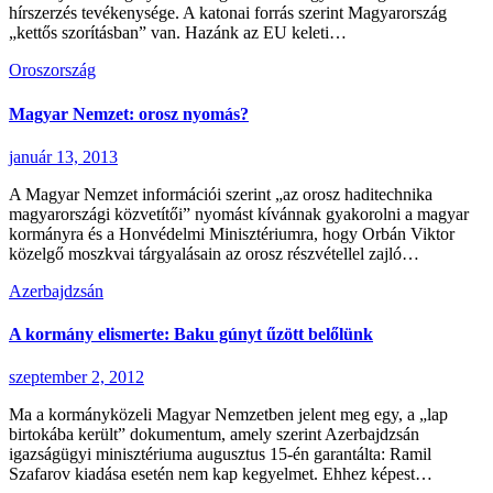
hírszerzés tevékenysége. A katonai forrás szerint Magyarország
„kettős szorításban” van. Hazánk az EU keleti…
Oroszország
Magyar Nemzet: orosz nyomás?
január 13, 2013
A Magyar Nemzet információi szerint „az orosz haditechnika
magyarországi közvetítői” nyomást kívánnak gyakorolni a magyar
kormányra és a Honvédelmi Minisztériumra, hogy Orbán Viktor
közelgő moszkvai tárgyalásain az orosz részvétellel zajló…
Azerbajdzsán
A kormány elismerte: Baku gúnyt űzött belőlünk
szeptember 2, 2012
Ma a kormányközeli Magyar Nemzetben jelent meg egy, a „lap
birtokába került” dokumentum, amely szerint Azerbajdzsán
igazságügyi minisztériuma augusztus 15-én garantálta: Ramil
Szafarov kiadása esetén nem kap kegyelmet. Ehhez képest…