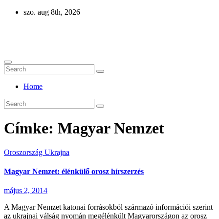
Skip
szo. aug 8th, 2026
to
content
Eurázsia
Home
Címke:
Magyar Nemzet
Oroszország
Ukrajna
Magyar Nemzet: élénkülő orosz hírszerzés
május 2, 2014
A Magyar Nemzet katonai forrásokból származó információi szerint
az ukrajnai válság nyomán megélénkült Magyarországon az orosz