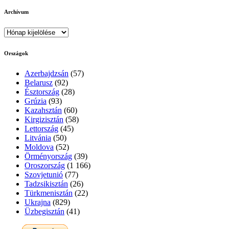
Archívum
Archívum
Országok
Azerbajdzsán
(57)
Belarusz
(92)
Észtország
(28)
Grúzia
(93)
Kazahsztán
(60)
Kirgizisztán
(58)
Lettország
(45)
Litvánia
(50)
Moldova
(52)
Örményország
(39)
Oroszország
(1 166)
Szovjetunió
(77)
Tadzsikisztán
(26)
Türkmenisztán
(22)
Ukrajna
(829)
Üzbegisztán
(41)