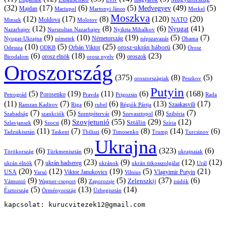
(32)
(17)
(6)
(5)
(49)
(5)
Medvegyev
Majdan
Mariupol
Martonyi János
Merkel
Moszkva
(12)
(17)
(8)
(120)
(20)
NATO
Minszk
Moldova
Molotov
(12)
(8)
(6)
(41)
Nyugat
Nazarbajev
Nurszultan Nazarbajev
Nyikita Mihalkov
(9)
(10)
(19)
(5)
(7)
Németország
Nyugat-Ukrajna
németek
Obama
népszavazás
(10)
(5)
(25)
(30)
Orbán Viktor
orosz-ukrán háború
Odessza
Orosz
ODKB
(6)
(18)
(9)
(23)
orosz elnök
oroszok
Birodalom
orosz nyelv
Oroszország
(375)
(8)
(5)
oroszországiak
Peszkov
Putyin
(5)
(19)
(11)
(6)
(168)
Porosenko
Pravda
Prigozsin
Rada
Petrográd
(11)
(7)
(6)
(6)
(13)
(17)
Ramzan Kadirov
Riga
rubel
Régiók Pártja
Szaakasvili
(7)
(5)
(9)
(8)
(7)
Szabadság
Szentpétervár
Szevasztopol
Szibéria
szankciók
(9)
(8)
(55)
(29)
(12)
Szovjetunió
Sztálin
Szlavjanszk
Szocsi
Szíria
(11)
(7)
(6)
(8)
(14)
(6)
Tadzsikisztán
Taskent
Tbiliszi
Timosenko
Trump
Turcsinov
Ukrajna
(6)
(9)
(323)
(6)
Törökország
Türkmenisztán
ukrajnaiak
(7)
(23)
(9)
(12)
(12)
ukrán hadsereg
ukrán elnök
ukránok
ukrán titkosszolgálat
Urál
(20)
(12)
(19)
(5)
(21)
USA
Viktor Janukovics
Vlagyimir Putyin
Varsó
Vilnius
(9)
(8)
(5)
(37)
(6)
Zelenszkij
Vámunió
Wagner-csoport
zsidók
Zaporozsje
(5)
(13)
(14)
Örményország
Üzbegisztán
Észtország
kapcsolat: kurucvitezek12@gmail.com