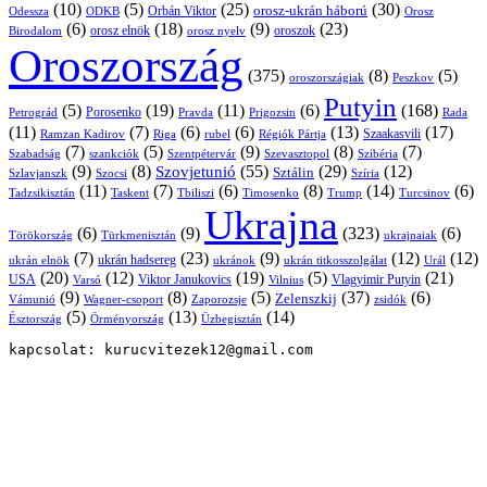
(10)
(5)
(25)
(30)
Orbán Viktor
orosz-ukrán háború
Odessza
Orosz
ODKB
(6)
(18)
(9)
(23)
orosz elnök
oroszok
Birodalom
orosz nyelv
Oroszország
(375)
(8)
(5)
oroszországiak
Peszkov
Putyin
(5)
(19)
(11)
(6)
(168)
Porosenko
Pravda
Prigozsin
Rada
Petrográd
(11)
(7)
(6)
(6)
(13)
(17)
Ramzan Kadirov
Riga
rubel
Régiók Pártja
Szaakasvili
(7)
(5)
(9)
(8)
(7)
Szabadság
Szentpétervár
Szevasztopol
Szibéria
szankciók
(9)
(8)
(55)
(29)
(12)
Szovjetunió
Sztálin
Szlavjanszk
Szocsi
Szíria
(11)
(7)
(6)
(8)
(14)
(6)
Tadzsikisztán
Taskent
Tbiliszi
Timosenko
Trump
Turcsinov
Ukrajna
(6)
(9)
(323)
(6)
Törökország
Türkmenisztán
ukrajnaiak
(7)
(23)
(9)
(12)
(12)
ukrán hadsereg
ukrán elnök
ukránok
ukrán titkosszolgálat
Urál
(20)
(12)
(19)
(5)
(21)
USA
Viktor Janukovics
Vlagyimir Putyin
Varsó
Vilnius
(9)
(8)
(5)
(37)
(6)
Zelenszkij
Vámunió
Wagner-csoport
zsidók
Zaporozsje
(5)
(13)
(14)
Örményország
Üzbegisztán
Észtország
kapcsolat: kurucvitezek12@gmail.com