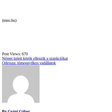
(mno.hu)
Post Views:
670
Bejegyzés
Német üzleti körök ellenzik a szankciókat
Odessza: tömeggyilkos vadállatok
navigáció
By
Gyóni Gábor