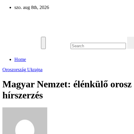
Skip
szo. aug 8th, 2026
to
content
Eurázsia
Home
Oroszország
Ukrajna
Magyar Nemzet: élénkülő orosz
hírszerzés