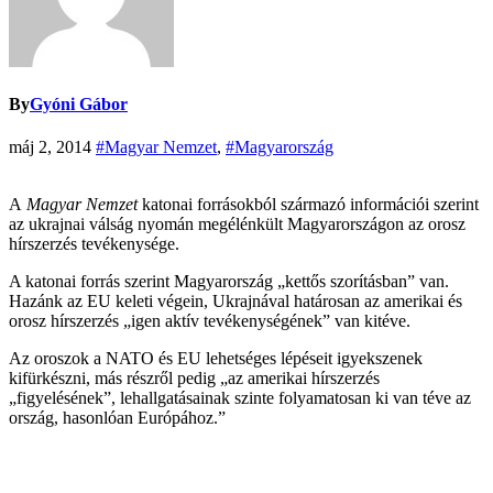
By
Gyóni Gábor
máj 2, 2014
#Magyar Nemzet
,
#Magyarország
A
Magyar Nemzet
katonai forrásokból származó információi szerint
az ukrajnai válság nyomán megélénkült Magyarországon az orosz
hírszerzés tevékenysége.
A katonai forrás szerint Magyarország „kettős szorításban” van.
Hazánk az EU keleti végein, Ukrajnával határosan az amerikai és
orosz hírszerzés „igen aktív tevékenységének” van kitéve.
Az oroszok a NATO és EU lehetséges lépéseit igyekszenek
kifürkészni, más részről pedig „az amerikai hírszerzés
„figyelésének”, lehallgatásainak szinte folyamatosan ki van téve az
ország, hasonlóan Európához.”