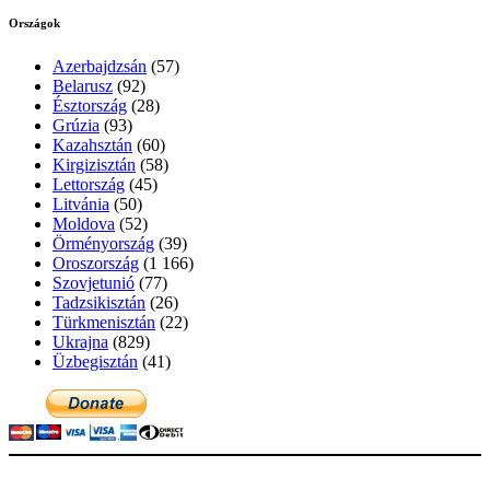
Országok
Azerbajdzsán
(57)
Belarusz
(92)
Észtország
(28)
Grúzia
(93)
Kazahsztán
(60)
Kirgizisztán
(58)
Lettország
(45)
Litvánia
(50)
Moldova
(52)
Örményország
(39)
Oroszország
(1 166)
Szovjetunió
(77)
Tadzsikisztán
(26)
Türkmenisztán
(22)
Ukrajna
(829)
Üzbegisztán
(41)