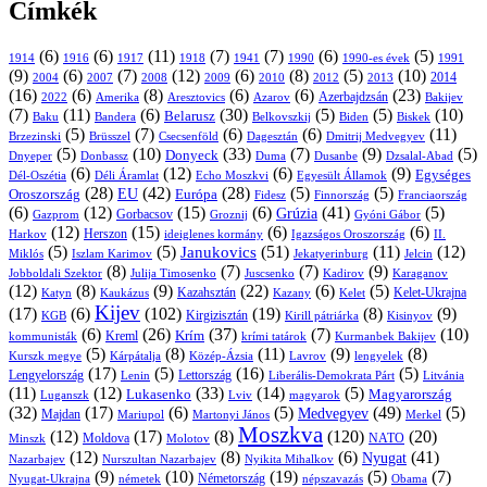
Címkék
(6)
(6)
(11)
(7)
(7)
(6)
(5)
1914
1916
1917
1918
1941
1990
1991
1990-es évek
(9)
(6)
(7)
(12)
(6)
(8)
(5)
(10)
2004
2007
2008
2009
2010
2013
2014
2012
(16)
(6)
(8)
(6)
(6)
(23)
Azerbajdzsán
2022
Amerika
Aresztovics
Azarov
Bakijev
(7)
(11)
(6)
(30)
(5)
(5)
(10)
Belarusz
Baku
Bandera
Biskek
Belkovszkij
Biden
(5)
(7)
(6)
(6)
(11)
Brüsszel
Csecsenföld
Dagesztán
Dmitrij Medvegyev
Brzezinski
(5)
(10)
(33)
(7)
(9)
(5)
Donyeck
Donbassz
Duma
Dusanbe
Dnyeper
Dzsalal-Abad
(6)
(12)
(6)
(9)
Egységes
Dél-Oszétia
Déli Áramlat
Echo Moszkvi
Egyesült Államok
(28)
(42)
(28)
(5)
(5)
EU
Oroszország
Európa
Franciaország
Fidesz
Finnország
(6)
(12)
(15)
(6)
(41)
(5)
Grúzia
Gazprom
Gorbacsov
Groznij
Gyóni Gábor
(12)
(15)
(6)
(6)
Harkov
Herszon
ideiglenes kormány
Igazságos Oroszország
II.
(5)
(5)
(51)
(11)
(12)
Janukovics
Jekatyerinburg
Jelcin
Miklós
Iszlam Karimov
(8)
(7)
(7)
(9)
Jobboldali Szektor
Julija Timosenko
Juscsenko
Kadirov
Karaganov
(12)
(8)
(9)
(22)
(6)
(5)
Kazahsztán
Katyn
Kaukázus
Kazany
Kelet-Ukrajna
Kelet
Kijev
(17)
(6)
(102)
(19)
(8)
(9)
Kirgizisztán
KGB
Kirill pátriárka
Kisinyov
(6)
(26)
(37)
(7)
(10)
Krím
Kreml
kommunisták
krími tatárok
Kurmanbek Bakijev
(5)
(8)
(11)
(9)
(8)
Kárpátalja
Közép-Ázsia
Lavrov
lengyelek
Kurszk megye
(17)
(5)
(16)
(5)
Lengyelország
Lettország
Litvánia
Lenin
Liberális-Demokrata Párt
(11)
(12)
(33)
(14)
(5)
Lukasenko
Magyarország
Luganszk
Lviv
magyarok
(32)
(17)
(6)
(5)
(49)
(5)
Medvegyev
Majdan
Mariupol
Martonyi János
Merkel
Moszkva
(12)
(17)
(8)
(120)
(20)
NATO
Minszk
Moldova
Molotov
(12)
(8)
(6)
(41)
Nyugat
Nazarbajev
Nurszultan Nazarbajev
Nyikita Mihalkov
(9)
(10)
(19)
(5)
(7)
Németország
Nyugat-Ukrajna
németek
Obama
népszavazás