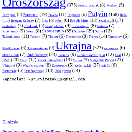
Oroszország
(375)
(8)
(5)
oroszországiak
Peszkov
Putyin
(5)
(19)
(11)
(6)
(168)
Porosenko
Pravda
Prigozsin
Rada
Petrográd
(11)
(7)
(6)
(6)
(13)
(17)
Ramzan Kadirov
Riga
rubel
Régiók Pártja
Szaakasvili
(7)
(5)
(9)
(8)
(7)
Szabadság
Szentpétervár
Szevasztopol
Szibéria
szankciók
(9)
(8)
(55)
(29)
(12)
Szovjetunió
Sztálin
Szlavjanszk
Szocsi
Szíria
(11)
(7)
(6)
(8)
(14)
(6)
Tadzsikisztán
Taskent
Tbiliszi
Timosenko
Trump
Turcsinov
Ukrajna
(6)
(9)
(323)
(6)
Törökország
Türkmenisztán
ukrajnaiak
(7)
(23)
(9)
(12)
(12)
ukrán hadsereg
ukrán elnök
ukránok
ukrán titkosszolgálat
Urál
(20)
(12)
(19)
(5)
(21)
USA
Viktor Janukovics
Vlagyimir Putyin
Varsó
Vilnius
(9)
(8)
(5)
(37)
(6)
Zelenszkij
Vámunió
Wagner-csoport
zsidók
Zaporozsje
(5)
(13)
(14)
Örményország
Üzbegisztán
Észtország
kapcsolat: kurucvitezek12@gmail.com
Eurázsia
Proudly powered by WordPress
|
Theme:
Newsbulk
by