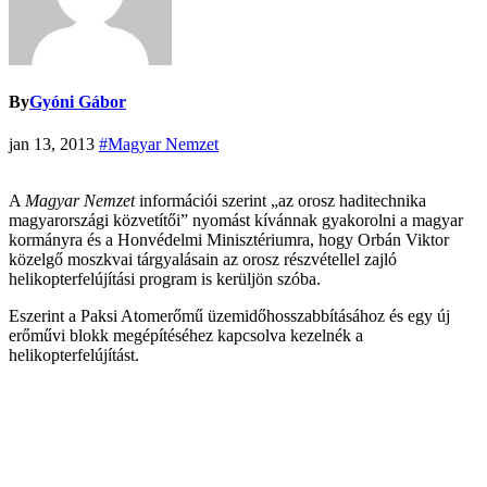
By
Gyóni Gábor
jan 13, 2013
#Magyar Nemzet
A
Magyar Nemzet
információi szerint „az orosz haditechnika
magyarországi közvetítői” nyomást kívánnak gyakorolni a magyar
kormányra és a Honvédelmi Minisztériumra, hogy Orbán Viktor
közelgő moszkvai tárgyalásain az orosz részvétellel zajló
helikopterfelújítási program is kerüljön szóba.
Eszerint a Paksi Atomerőmű üzemidőhosszabbításához és egy új
erőművi blokk megépítéséhez kapcsolva kezelnék a
helikopterfelújítást.