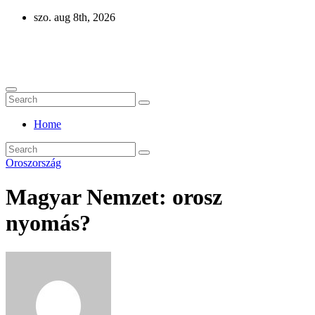
Skip
szo. aug 8th, 2026
to
content
Eurázsia
Home
Oroszország
Magyar Nemzet: orosz
nyomás?