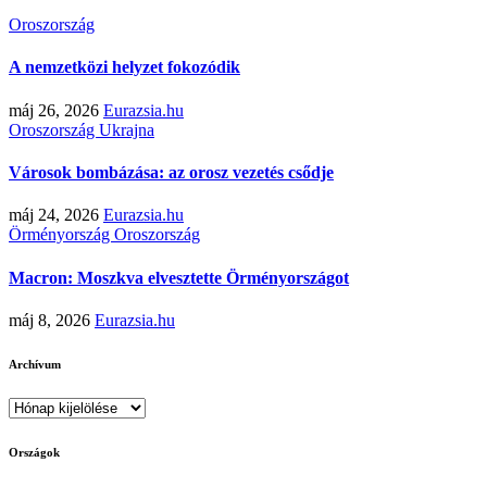
Oroszország
A nemzetközi helyzet fokozódik
máj 26, 2026
Eurazsia.hu
Oroszország
Ukrajna
Városok bombázása: az orosz vezetés csődje
máj 24, 2026
Eurazsia.hu
Örményország
Oroszország
Macron: Moszkva elvesztette Örményországot
máj 8, 2026
Eurazsia.hu
Archívum
Archívum
Országok