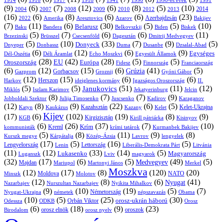
1914
1916
1917
1918
1941
1990
1991
1990-es évek
(9)
(6)
(7)
(12)
(6)
(8)
(5)
(10)
2004
2007
2008
2009
2010
2013
2014
2012
(16)
(6)
(8)
(6)
(6)
(23)
Azerbajdzsán
2022
Amerika
Aresztovics
Azarov
Bakijev
(7)
(11)
(6)
(30)
(5)
(5)
(10)
Belarusz
Baku
Bandera
Biskek
Belkovszkij
Biden
(5)
(7)
(6)
(6)
(11)
Brüsszel
Csecsenföld
Dagesztán
Dmitrij Medvegyev
Brzezinski
(5)
(10)
(33)
(7)
(9)
(5)
Donyeck
Donbassz
Duma
Dusanbe
Dnyeper
Dzsalal-Abad
(6)
(12)
(6)
(9)
Egységes
Dél-Oszétia
Déli Áramlat
Echo Moszkvi
Egyesült Államok
(28)
(42)
(28)
(5)
(5)
EU
Oroszország
Európa
Franciaország
Fidesz
Finnország
(6)
(12)
(15)
(6)
(41)
(5)
Grúzia
Gazprom
Gorbacsov
Groznij
Gyóni Gábor
(12)
(15)
(6)
(6)
Harkov
Herszon
ideiglenes kormány
Igazságos Oroszország
II.
(5)
(5)
(51)
(11)
(12)
Janukovics
Jekatyerinburg
Jelcin
Miklós
Iszlam Karimov
(8)
(7)
(7)
(9)
Jobboldali Szektor
Julija Timosenko
Juscsenko
Kadirov
Karaganov
(12)
(8)
(9)
(22)
(6)
(5)
Kazahsztán
Katyn
Kaukázus
Kazany
Kelet-Ukrajna
Kelet
Kijev
(17)
(6)
(102)
(19)
(8)
(9)
Kirgizisztán
KGB
Kirill pátriárka
Kisinyov
(6)
(26)
(37)
(7)
(10)
Krím
Kreml
kommunisták
krími tatárok
Kurmanbek Bakijev
(5)
(8)
(11)
(9)
(8)
Kárpátalja
Közép-Ázsia
Lavrov
lengyelek
Kurszk megye
(17)
(5)
(16)
(5)
Lengyelország
Lettország
Litvánia
Lenin
Liberális-Demokrata Párt
(11)
(12)
(33)
(14)
(5)
Lukasenko
Magyarország
Luganszk
Lviv
magyarok
(32)
(17)
(6)
(5)
(49)
(5)
Medvegyev
Majdan
Mariupol
Martonyi János
Merkel
Moszkva
(12)
(17)
(8)
(120)
(20)
NATO
Minszk
Moldova
Molotov
(12)
(8)
(6)
(41)
Nyugat
Nazarbajev
Nurszultan Nazarbajev
Nyikita Mihalkov
(9)
(10)
(19)
(5)
(7)
Németország
Nyugat-Ukrajna
németek
Obama
népszavazás
(10)
(5)
(25)
(30)
Orbán Viktor
orosz-ukrán háború
Odessza
Orosz
ODKB
(6)
(18)
(9)
(23)
orosz elnök
oroszok
Birodalom
orosz nyelv