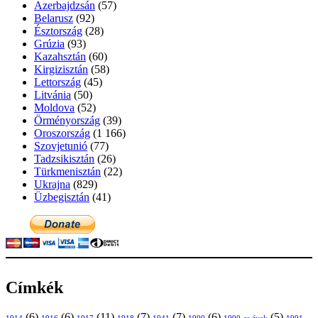
Azerbajdzsán
(57)
Belarusz
(92)
Észtország
(28)
Grúzia
(93)
Kazahsztán
(60)
Kirgizisztán
(58)
Lettország
(45)
Litvánia
(50)
Moldova
(52)
Örményország
(39)
Oroszország
(1 166)
Szovjetunió
(77)
Tadzsikisztán
(26)
Türkmenisztán
(22)
Ukrajna
(829)
Üzbegisztán
(41)
Címkék
(6)
(6)
(11)
(7)
(7)
(6)
(5)