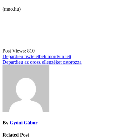
(mno.hu)
Post Views:
810
Bejegyzés
Depardieu tiszteletbeli mordvin lett
Depardieu az orosz ellenzéket ostorozza
navigáció
By
Gyóni Gábor
Related Post