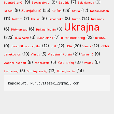
(9)
(8)
(7)
(9)
Szentpétervár
Szevasztopol
Szlavjanszk
Szibéria
(8)
(55)
(29)
(12)
Szovjetunió
Sztálin
Szocsi
Szíria
Tadzsikisztán
(11)
(7)
(6)
(8)
(14)
Timosenko
Trump
Taskent
Tbiliszi
Turcsinov
Ukrajna
(6)
(6)
(9)
Türkmenisztán
Törökország
(323)
(6)
(7)
(23)
ukrán hadsereg
ukránok
ukrajnaiak
ukrán elnök
(9)
(12)
(12)
(20)
(12)
USA
ukrán titkosszolgálat
Urál
Varsó
Viktor
(19)
(5)
(21)
(9)
Vlagyimir Putyin
Janukovics
Vámunió
Vilnius
(8)
(5)
(37)
(6)
Zelenszkij
Wagner-csoport
Zaporozsje
zsidók
(5)
(13)
(14)
Örményország
Üzbegisztán
Észtország
kapcsolat: kurucvitezek12@gmail.com