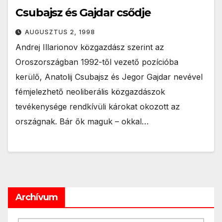
Csubajsz és Gajdar csődje
AUGUSZTUS 2, 1998
Andrej Illarionov közgazdász szerint az
Oroszországban 1992-től vezető pozícióba
kerülő, Anatolij Csubajsz és Jegor Gajdar nevével
fémjelezhető neoliberális közgazdászok
tevékenysége rendkívüli károkat okozott az
országnak. Bár ők maguk – okkal…
Archívum