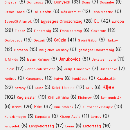
(5)
(10)
(33)
(7)
(9)
Donyeck
Donbassz
Dusanbe
Dnyeper
Duma
(5)
(6)
(12)
(6)
Déli Áramlat
Dzsalal-Abad
Dél-Oszétia
Echo Moszkvi
(9)
(28)
(42)
EU
Egységes Oroszország
Európa
Egyesült Államok
(28)
(5)
(5)
(6)
(12)
Gazprom
Fidesz
Finnország
Franciaország
(15)
(6)
(41)
(5)
Grúzia
Gorbacsov
Harkov
Groznij
Gyóni Gábor
(12)
(15)
(6)
(6)
Herszon
ideiglenes kormány
Igazságos Oroszország
(5)
(5)
(51)
(11)
Janukovics
Jekatyerinburg
II. Miklós
Iszlam Karimov
(12)
(8)
(7)
(7)
Jelcin
Jobboldali Szektor
Julija Timosenko
Juscsenko
(9)
(12)
(8)
(9)
Kazahsztán
Kadirov
Karaganov
Katyn
Kaukázus
Kijev
(22)
(6)
(5)
(17)
(6)
Kelet-Ukrajna
Kazany
Kelet
KGB
(102)
(19)
(8)
(9)
Kirgizisztán
Kirill pátriárka
Kisinyov
kommunisták
(6)
(26)
(37)
(7)
(10)
Krím
Kreml
Kurmanbek Bakijev
krími tatárok
(5)
(8)
(11)
(9)
Kárpátalja
Közép-Ázsia
Lavrov
Kurszk megye
(8)
(17)
(5)
(16)
lengyelek
Lengyelország
Lettország
Lenin