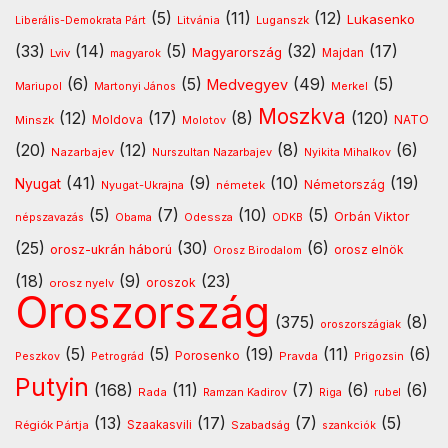
(5)
(11)
(12)
Lukasenko
Litvánia
Luganszk
Liberális-Demokrata Párt
(33)
(14)
(5)
(32)
(17)
Magyarország
Lviv
Majdan
magyarok
(6)
(5)
(49)
(5)
Medvegyev
Mariupol
Martonyi János
Merkel
Moszkva
(12)
(17)
(8)
(120)
NATO
Minszk
Moldova
Molotov
(20)
(12)
(8)
(6)
Nazarbajev
Nurszultan Nazarbajev
Nyikita Mihalkov
(41)
(9)
(10)
(19)
Nyugat
Nyugat-Ukrajna
németek
Németország
(5)
(7)
(10)
(5)
Orbán Viktor
Odessza
népszavazás
Obama
ODKB
(25)
(30)
(6)
orosz-ukrán háború
orosz elnök
Orosz Birodalom
(18)
(9)
(23)
oroszok
orosz nyelv
Oroszország
(375)
(8)
oroszországiak
(5)
(5)
(19)
(11)
(6)
Porosenko
Pravda
Peszkov
Petrográd
Prigozsin
Putyin
(168)
(11)
(7)
(6)
(6)
Rada
Ramzan Kadirov
Riga
rubel
(13)
(17)
(7)
(5)
Régiók Pártja
Szaakasvili
Szabadság
szankciók