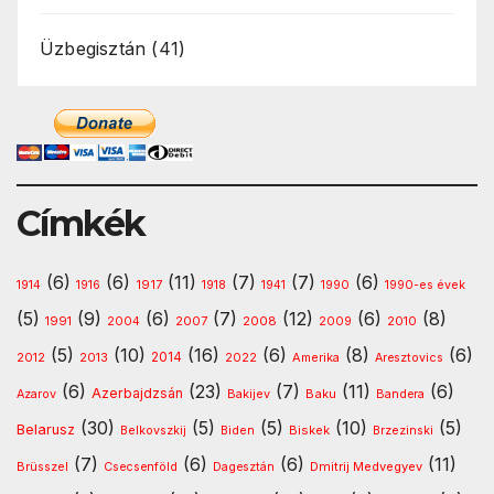
Üzbegisztán
(41)
Címkék
(6)
(6)
(11)
(7)
(7)
(6)
1917
1914
1916
1918
1941
1990
1990-es évek
(5)
(9)
(6)
(7)
(12)
(6)
(8)
1991
2008
2010
2004
2007
2009
(5)
(10)
(16)
(6)
(8)
(6)
2013
2014
Amerika
2012
2022
Aresztovics
(6)
(23)
(7)
(11)
(6)
Azerbajdzsán
Baku
Azarov
Bakijev
Bandera
(30)
(5)
(5)
(10)
(5)
Belarusz
Biskek
Belkovszkij
Biden
Brzezinski
(7)
(6)
(6)
(11)
Dmitrij Medvegyev
Brüsszel
Csecsenföld
Dagesztán