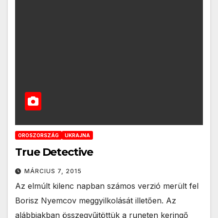
OROSZORSZÁG
UKRAJNA
True Detective
MÁRCIUS 7, 2015
Az elmúlt kilenc napban számos verzió merült fel
Borisz Nyemcov meggyilkolását illetően. Az
alábbiakban összegyűjtöttük a runeten keringő