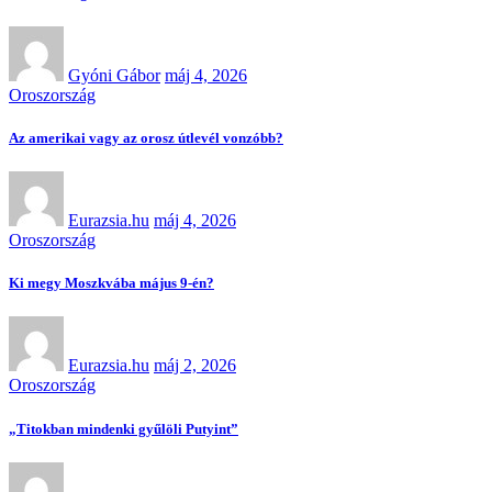
Gyóni Gábor
máj 4, 2026
Oroszország
Az amerikai vagy az orosz útlevél vonzóbb?
Eurazsia.hu
máj 4, 2026
Oroszország
Ki megy Moszkvába május 9-én?
Eurazsia.hu
máj 2, 2026
Oroszország
„Titokban mindenki gyűlöli Putyint”