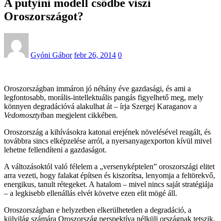
A putyini modell csődbe viszi
Oroszországot?
Gyóni Gábor
febr 26, 2014
0
Oroszországban immáron jó néhány éve gazdasági, és ami a
legfontosabb, morális-intellektuális pangás figyelhető meg, mely
könnyen degradációvá alakulhat át – írja Szergej Karaganov a
Vedomosztyi
ban megjelent cikkében.
Oroszország a kihívásokra katonai erejének növelésével reagált, és
továbbra sincs elképzelése arról, a nyersanyagexporton kívül mivel
lehetne fellendíteni a gazdaságot.
A változásoktól való félelem a „versenyképtelen” oroszországi elitet
arra vezeti, hogy falakat építsen és kiszorítsa, lenyomja a feltörekvő,
energikus, tanult rétegeket. A hatalom – mivel nincs saját stratégiája
– a legkisebb ellenállás elvét követve ezen elit mögé áll.
Oroszországban e helyzetben elkerülhetetlen a degradáció, a
külvilág számára Oroszország perspektíva nélküli országnak tetszik.