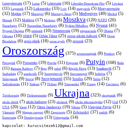
(17)
(5)
(16)
(5)
Lengyelország
Lettország
Litvánia
Lenin
Liberális-Demokrata Párt
(11)
(12)
(33)
(14)
(5)
Lukasenko
Magyarország
Luganszk
Lviv
magyarok
(32)
(17)
(6)
(5)
(49)
(5)
Medvegyev
Majdan
Mariupol
Martonyi János
Merkel
Moszkva
(12)
(17)
(8)
(120)
(20)
NATO
Minszk
Moldova
Molotov
(12)
(8)
(6)
(41)
Nyugat
Nazarbajev
Nurszultan Nazarbajev
Nyikita Mihalkov
(9)
(10)
(19)
(5)
(7)
Németország
Nyugat-Ukrajna
németek
Obama
népszavazás
(10)
(5)
(25)
(30)
Orbán Viktor
orosz-ukrán háború
Odessza
Orosz
ODKB
(6)
(18)
(9)
(23)
orosz elnök
oroszok
Birodalom
orosz nyelv
Oroszország
(375)
(8)
(5)
oroszországiak
Peszkov
Putyin
(5)
(19)
(11)
(6)
(168)
Porosenko
Pravda
Prigozsin
Rada
Petrográd
(11)
(7)
(6)
(6)
(13)
(17)
Ramzan Kadirov
Riga
rubel
Régiók Pártja
Szaakasvili
(7)
(5)
(9)
(8)
(7)
Szabadság
Szentpétervár
Szevasztopol
Szibéria
szankciók
(9)
(8)
(55)
(29)
(12)
Szovjetunió
Sztálin
Szlavjanszk
Szocsi
Szíria
(11)
(7)
(6)
(8)
(14)
(6)
Tadzsikisztán
Taskent
Tbiliszi
Timosenko
Trump
Turcsinov
Ukrajna
(6)
(9)
(323)
(6)
Törökország
Türkmenisztán
ukrajnaiak
(7)
(23)
(9)
(12)
(12)
ukrán hadsereg
ukrán elnök
ukránok
ukrán titkosszolgálat
Urál
(20)
(12)
(19)
(5)
(21)
USA
Viktor Janukovics
Vlagyimir Putyin
Varsó
Vilnius
(9)
(8)
(5)
(37)
(6)
Zelenszkij
Vámunió
Wagner-csoport
zsidók
Zaporozsje
(5)
(13)
(14)
Örményország
Üzbegisztán
Észtország
kapcsolat: kurucvitezek12@gmail.com