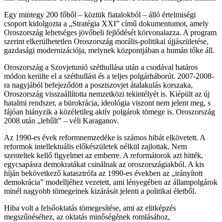
Egy mintegy 200 főből – köztük fiatalokból – álló értelmiségi
csoport kidolgozta a „Stratégia XXI” című dokumentumot, amely
Oroszország lehetséges jövőbeli fejlődését körvonalazza. A program
szerint elkerülhetetlen Oroszország morális-politikai újjászületése,
gazdasági modernizációja, melynek központjában a humán tőke áll.
Oroszország a Szovjetunió széthullása után a csodával határos
módon kerülte el a széthullást és a teljes polgárháborút. 2007-2008-
ra nagyjából befejeződött a posztszovjet átalakulás korszaka,
Oroszország visszaállította nemzetközi tekintélyét is. Kiépült az új
hatalmi rendszer, a bürokrácia, ideológia viszont nem jelent meg, s
fájóan hiányzik a közéletileg aktív polgárok tömege is. Oroszország
2008 után „lehűlt” – véli Karaganov.
Az 1990-es évek reformnemzedéke is számos hibát elkövetett. A
reformok intellektuális előkészületek nélkül zajlottak. Nem
szenteltek kellő figyelmet az emberre. A reformátorok azt hitték,
egycsapásra demokratákat csinálnak az oroszországiakból. A kis
híján bekövetkező katasztrófa az 1990-es években az „irányított
demokrácia” modelljéhez vezetett, ami lényegében az állampolgárok
minél nagyobb tömegeinek kizárását jelenti a politikai életből.
Hiba volt a felsőoktatás tömegesítése, ami az elitképzés
megszűnéséhez, az oktatás minőségének romlásához,