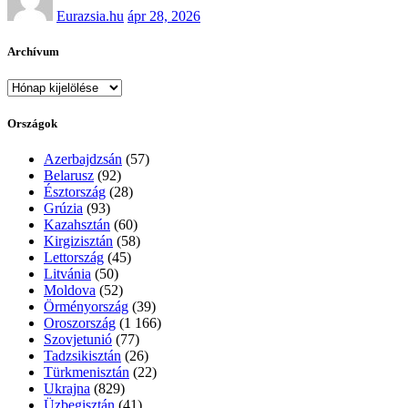
Eurazsia.hu
ápr 28, 2026
Archívum
Archívum
Országok
Azerbajdzsán
(57)
Belarusz
(92)
Észtország
(28)
Grúzia
(93)
Kazahsztán
(60)
Kirgizisztán
(58)
Lettország
(45)
Litvánia
(50)
Moldova
(52)
Örményország
(39)
Oroszország
(1 166)
Szovjetunió
(77)
Tadzsikisztán
(26)
Türkmenisztán
(22)
Ukrajna
(829)
Üzbegisztán
(41)