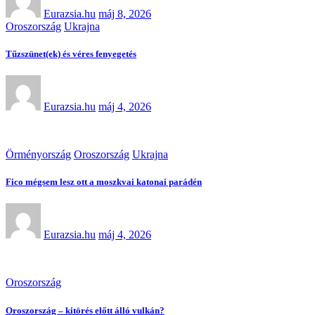
Eurazsia.hu
máj 8, 2026
Oroszország
Ukrajna
Tűzszünet(ek) és véres fenyegetés
Eurazsia.hu
máj 4, 2026
Örményország
Oroszország
Ukrajna
Fico mégsem lesz ott a moszkvai katonai parádén
Eurazsia.hu
máj 4, 2026
Oroszország
Oroszország – kitörés előtt álló vulkán?