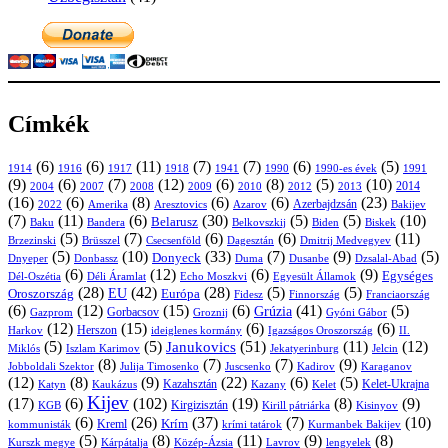
Címkék
(6)
(6)
(11)
(7)
(7)
(6)
(5)
1914
1916
1917
1918
1941
1990
1991
1990-es évek
(9)
(6)
(7)
(12)
(6)
(8)
(5)
(10)
2004
2007
2008
2009
2010
2013
2014
2012
(16)
(6)
(8)
(6)
(6)
(23)
Azerbajdzsán
2022
Amerika
Aresztovics
Azarov
Bakijev
(7)
(11)
(6)
(30)
(5)
(5)
(10)
Belarusz
Baku
Bandera
Biskek
Belkovszkij
Biden
(5)
(7)
(6)
(6)
(11)
Brüsszel
Csecsenföld
Dagesztán
Dmitrij Medvegyev
Brzezinski
(5)
(10)
(33)
(7)
(9)
(5)
Donyeck
Donbassz
Duma
Dusanbe
Dnyeper
Dzsalal-Abad
(6)
(12)
(6)
(9)
Egységes
Dél-Oszétia
Déli Áramlat
Echo Moszkvi
Egyesült Államok
(28)
(42)
(28)
(5)
(5)
EU
Oroszország
Európa
Franciaország
Fidesz
Finnország
(6)
(12)
(15)
(6)
(41)
(5)
Grúzia
Gazprom
Gorbacsov
Groznij
Gyóni Gábor
(12)
(15)
(6)
(6)
Harkov
Herszon
ideiglenes kormány
Igazságos Oroszország
II.
(5)
(5)
(51)
(11)
(12)
Janukovics
Jekatyerinburg
Jelcin
Miklós
Iszlam Karimov
(8)
(7)
(7)
(9)
Jobboldali Szektor
Julija Timosenko
Juscsenko
Kadirov
Karaganov
(12)
(8)
(9)
(22)
(6)
(5)
Kazahsztán
Katyn
Kaukázus
Kazany
Kelet-Ukrajna
Kelet
Kijev
(17)
(6)
(102)
(19)
(8)
(9)
Kirgizisztán
KGB
Kirill pátriárka
Kisinyov
(6)
(26)
(37)
(7)
(10)
Krím
Kreml
kommunisták
krími tatárok
Kurmanbek Bakijev
(5)
(8)
(11)
(9)
(8)
Kárpátalja
Közép-Ázsia
Lavrov
lengyelek
Kurszk megye