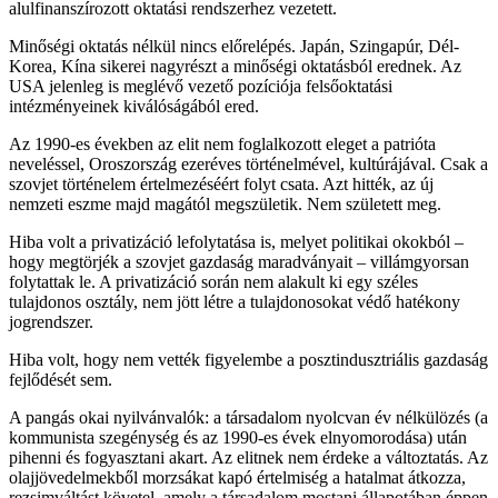
alulfinanszírozott oktatási rendszerhez vezetett.
Minőségi oktatás nélkül nincs előrelépés. Japán, Szingapúr, Dél-
Korea, Kína sikerei nagyrészt a minőségi oktatásból erednek. Az
USA jelenleg is meglévő vezető pozíciója felsőoktatási
intézményeinek kiválóságából ered.
Az 1990-es években az elit nem foglalkozott eleget a patrióta
neveléssel, Oroszország ezeréves történelmével, kultúrájával. Csak a
szovjet történelem értelmezéséért folyt csata. Azt hitték, az új
nemzeti eszme majd magától megszületik. Nem született meg.
Hiba volt a privatizáció lefolytatása is, melyet politikai okokból –
hogy megtörjék a szovjet gazdaság maradványait – villámgyorsan
folytattak le. A privatizáció során nem alakult ki egy széles
tulajdonos osztály, nem jött létre a tulajdonosokat védő hatékony
jogrendszer.
Hiba volt, hogy nem vették figyelembe a posztindusztriális gazdaság
fejlődését sem.
A pangás okai nyilvánvalók: a társadalom nyolcvan év nélkülözés (a
kommunista szegénység és az 1990-es évek elnyomorodása) után
pihenni és fogyasztani akart. Az elitnek nem érdeke a változtatás. Az
olajjövedelmekből morzsákat kapó értelmiség a hatalmat átkozza,
rezsimváltást követel, amely a társadalom mostani állapotában éppen