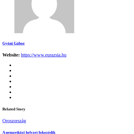
Gyóni Gábor
Website:
https://www.eurazsia.hu
Related Story
Oroszország
A nemzetközi helyzet fokozódik