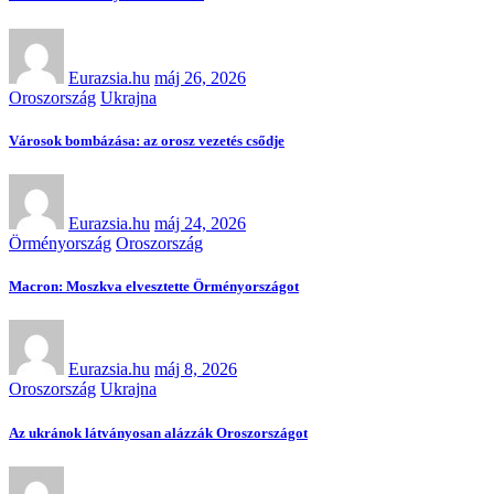
Eurazsia.hu
máj 26, 2026
Oroszország
Ukrajna
Városok bombázása: az orosz vezetés csődje
Eurazsia.hu
máj 24, 2026
Örményország
Oroszország
Macron: Moszkva elvesztette Örményországot
Eurazsia.hu
máj 8, 2026
Oroszország
Ukrajna
Az ukránok látványosan alázzák Oroszországot