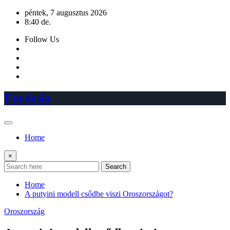
Skip
péntek, 7 augusztus 2026
to
8:40 de.
content
Follow Us
Eurázsia
Home
×
Search
Home
A putyini modell csődbe viszi Oroszországot?
Oroszország