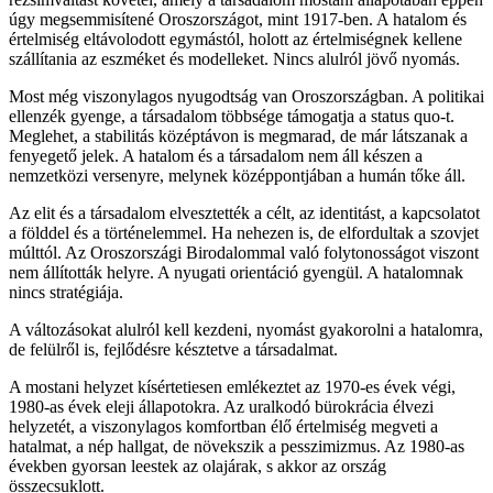
úgy megsemmisítené Oroszországot, mint 1917-ben. A hatalom és
értelmiség eltávolodott egymástól, holott az értelmiségnek kellene
szállítania az eszméket és modelleket. Nincs alulról jövő nyomás.
Most még viszonylagos nyugodtság van Oroszországban. A politikai
ellenzék gyenge, a társadalom többsége támogatja a status quo-t.
Meglehet, a stabilitás középtávon is megmarad, de már látszanak a
fenyegető jelek. A hatalom és a társadalom nem áll készen a
nemzetközi versenyre, melynek középpontjában a humán tőke áll.
Az elit és a társadalom elvesztették a célt, az identitást, a kapcsolatot
a földdel és a történelemmel. Ha nehezen is, de elfordultak a szovjet
múlttól. Az Oroszországi Birodalommal való folytonosságot viszont
nem állították helyre. A nyugati orientáció gyengül. A hatalomnak
nincs stratégiája.
A változásokat alulról kell kezdeni, nyomást gyakorolni a hatalomra,
de felülről is, fejlődésre késztetve a társadalmat.
A mostani helyzet kísértetiesen emlékeztet az 1970-es évek végi,
1980-as évek eleji állapotokra. Az uralkodó bürokrácia élvezi
helyzetét, a viszonylagos komfortban élő értelmiség megveti a
hatalmat, a nép hallgat, de növekszik a pesszimizmus. Az 1980-as
években gyorsan leestek az olajárak, s akkor az ország
összecsuklott.