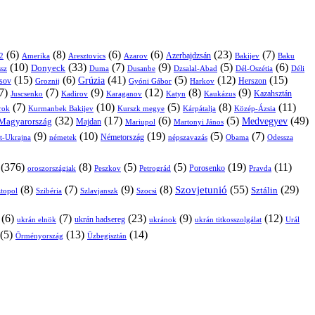
(6)
(8)
(6)
(6)
(23)
(7)
Azerbajdzsán
2
Amerika
Aresztovics
Azarov
Bakijev
Baku
(10)
(33)
(7)
(9)
(5)
(6)
Donyeck
sz
Duma
Dusanbe
Dél-Oszétia
Déli
Dzsalal-Abad
(15)
(6)
(41)
(5)
(12)
(15)
Grúzia
sov
Groznij
Harkov
Herszon
Gyóni Gábor
7)
(7)
(9)
(12)
(8)
(9)
Kazahsztán
Juscsenko
Kadirov
Karaganov
Katyn
Kaukázus
(7)
(10)
(5)
(8)
(11)
árok
Kurmanbek Bakijev
Kárpátalja
Közép-Ázsia
Kurszk megye
(32)
(17)
(6)
(5)
(49)
Medvegyev
Magyarország
Majdan
Mariupol
Martonyi János
(9)
(10)
(19)
(5)
(7)
Németország
t-Ukrajna
németek
Obama
Odessza
népszavazás
(376)
(8)
(5)
(5)
(19)
(11)
Porosenko
oroszországiak
Pravda
Peszkov
Petrográd
(8)
(7)
(9)
(8)
(55)
(29)
Szovjetunió
Sztálin
topol
Szibéria
Szlavjanszk
Szocsi
(6)
(7)
(23)
(9)
(12)
ukrán hadsereg
ukrán elnök
ukránok
ukrán titkosszolgálat
Urál
(5)
(13)
(14)
Örményország
Üzbegisztán