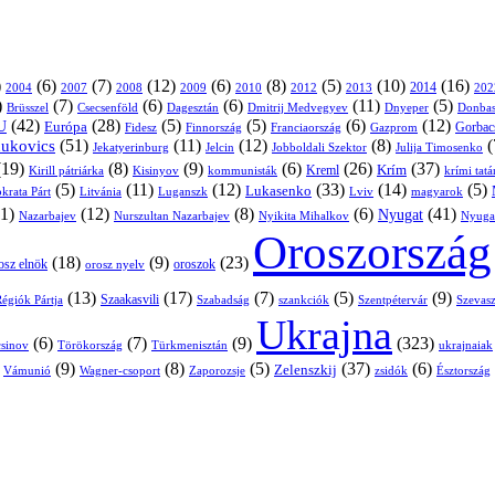
)
(6)
(7)
(12)
(6)
(8)
(5)
(10)
(16)
2004
2007
2008
2009
2010
2013
2014
202
2012
)
(7)
(6)
(6)
(11)
(5)
Brüsszel
Csecsenföld
Dagesztán
Dmitrij Medvegyev
Donbas
Dnyeper
(42)
(28)
(5)
(5)
(6)
(12)
U
Európa
Franciaország
Gazprom
Gorbac
Fidesz
Finnország
(51)
(11)
(12)
(8)
(
nukovics
Jekatyerinburg
Jelcin
Jobboldali Szektor
Julija Timosenko
(19)
(8)
(9)
(6)
(26)
(37)
Krím
Kreml
Kirill pátriárka
Kisinyov
kommunisták
krími tat
(5)
(11)
(12)
(33)
(14)
(5)
Lukasenko
Litvánia
Luganszk
Lviv
krata Párt
magyarok
1)
(12)
(8)
(6)
(41)
Nyugat
Nazarbajev
Nurszultan Nazarbajev
Nyikita Mihalkov
Nyuga
Oroszország
(18)
(9)
(23)
oroszok
osz elnök
orosz nyelv
(13)
(17)
(7)
(5)
(9)
égiók Pártja
Szaakasvili
Szabadság
Szentpétervár
Szevasz
szankciók
Ukrajna
(6)
(7)
(9)
(323)
sinov
Törökország
Türkmenisztán
ukrajnaiak
)
(9)
(8)
(5)
(37)
(6)
Zelenszkij
Vámunió
Wagner-csoport
zsidók
Zaporozsje
Észtország