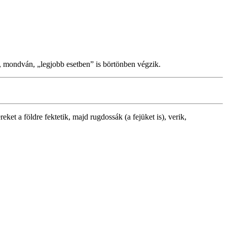
, mondván, „legjobb esetben” is börtönben végzik.
et a földre fektetik, majd rugdossák (a fejüket is), verik,