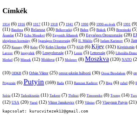
Címkék
(6)
(6)
(11)
(7)
(7)
(6)
(5)
(9
1914
1916
1917
1918
1941
1990
1991
1990-es évek
(11)
(6)
(30)
(5)
(5)
(10)
(5
Belarusz
Bandera
Biskek
Belkovszkij
Biden
Brzezinski
(12)
(6)
(9)
(28)
E
Egységes Oroszország
Áramlat
Echo Moszkvi
Egyesült Államok
(6)
(6)
(5)
(5)
Ja
ideiglenes kormány
Igazságos Oroszország
II. Miklós
Iszlam Karimov
Kijev
(22)
(6)
(5)
(17)
(6)
(102)
Kirgizisztán
Kazany
Kelet-Ukrajna
KGB
Kelet
(9)
(8)
(17)
(5)
(16)
Lavrov
lengyelek
Lengyelország
Lettország
Lenin
Liberális-Demo
Moszkva
(5)
(12)
(17)
(8)
(120)
(2
NATO
Minszk
Moldova
Molotov
Merkel
(10)
(5)
(25)
(30)
(6)
Orbán Viktor
orosz-ukrán háború
Orosz Birodalom
or
ODKB
Putyin
(6)
(169)
(11)
(7)
(6)
(6)
Prigozsin
Rada
Ramzan Kadirov
Riga
rubel
R
(12)
(11)
(7)
(6)
(8)
(14)
Szíria
Tadzsikisztán
Taskent
Tbiliszi
Timosenko
Trump
Turc
(12)
(20)
(12)
(19)
(5)
(21
USA
Viktor Janukovics
Vlagyimir Putyin
Varsó
Vilnius
kapcsolat: kurucvitezek12@gmail.com