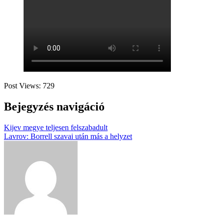
Post Views:
729
Bejegyzés navigáció
Kijev megye teljesen felszabadult
Lavrov: Borrell szavai után más a helyzet