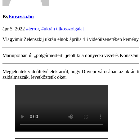
By
Eurazsia.hu
ápr 5, 2022
#terror
,
#ukrán titkosszolgálat
Vlagyimir Zelenszkij ukrán elnök április 4-i videóüzenetében kemény
Mariupolban új „polgármestert” jelölt ki a donyecki vezetés Konszta
Megjelentek videófelvételek arról, hogy Dnyepr városában az ukrán titk
szidalmazzák, levetkőztetik őket.