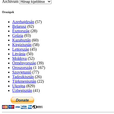
Archívum
Országok
Azerbajdzsán
(57)
Belarusz
(92)
Észtország
(28)
Grúzia
(93)
Kazahsztán
(60)
Kirgizisztán
(58)
Lettország
(45)
Litvánia
(50)
Moldova
(52)
Örményország
(39)
Oroszország
(1 167)
Szovjetunió
(77)
Tadzsikisztán
(26)
Türkmenisztán
(22)
Ukrajna
(829)
Üzbegisztán
(41)