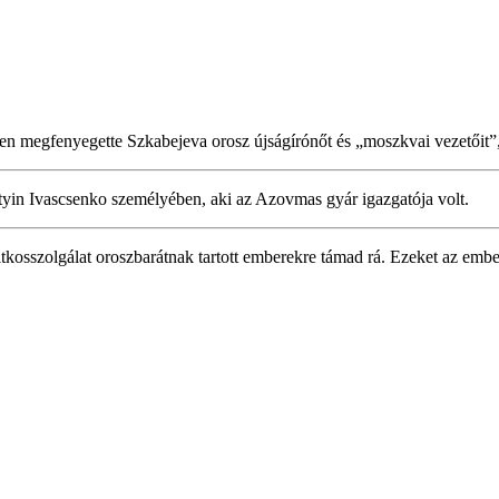
en megfenyegette Szkabejeva orosz újságírónőt és „moszkvai vezetőit”
ntyin Ivascsenko személyében, aki az Azovmas gyár igazgatója volt.
osszolgálat oroszbarátnak tartott emberekre támad rá. Ezeket az emberek