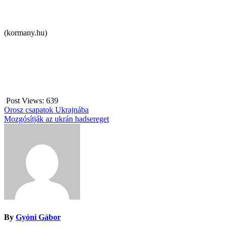
(kormany.hu)
Post Views:
639
Bejegyzés
Orosz csapatok Ukrajnába
Mozgósítják az ukrán hadsereget
navigáció
By
Gyóni Gábor