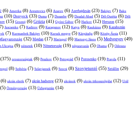
(6)
(8)
(6)
(6)
(23)
(7)
Azerbajdzsán
2
Amerika
Aresztovics
Azarov
Bakijev
Baku
(10)
(33)
(7)
(9)
(5)
(6)
Donyeck
sz
Duma
Dusanbe
Dél-Oszétia
Déli
Dzsalal-Abad
(15)
(6)
(41)
(5)
(12)
(15)
Grúzia
sov
Groznij
Harkov
Herszon
Gyóni Gábor
7)
(7)
(9)
(12)
(8)
(9)
Kazahsztán
Juscsenko
Kadirov
Karaganov
Katyn
Kaukázus
(7)
(10)
(5)
(8)
(11)
árok
Kurmanbek Bakijev
Kárpátalja
Közép-Ázsia
Kurszk megye
(32)
(17)
(6)
(5)
(49)
Medvegyev
Magyarország
Majdan
Mariupol
Martonyi János
(9)
(10)
(19)
(5)
(7)
Németország
t-Ukrajna
németek
Obama
Odessza
népszavazás
(375)
(8)
(5)
(5)
(19)
(11)
Porosenko
oroszországiak
Pravda
Peszkov
Petrográd
(8)
(7)
(9)
(8)
(55)
(29)
Szovjetunió
Sztálin
topol
Szibéria
Szlavjanszk
Szocsi
(6)
(7)
(23)
(9)
(12)
ukrán hadsereg
ukrán elnök
ukránok
ukrán titkosszolgálat
Urál
(5)
(13)
(14)
Örményország
Üzbegisztán