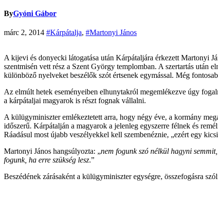
By
Gyóni Gábor
márc 2, 2014
#Kárpátalja
,
#Martonyi János
A kijevi és donyecki látogatása után Kárpátaljára érkezett Martonyi J
szentmisén vett rész a Szent György templomban. A szertartás után el
különböző nyelveket beszélők szót értsenek egymással. Még fontosab
Az elmúlt hetek eseményeiben elhunytakról megemlékezve úgy fogalmazo
a kárpátaljai magyarok is részt fognak vállalni.
A külügyminiszter emlékeztetett arra, hogy négy éve, a kormány mega
időszerű. Kárpátalján a magyarok a jelenleg egyszerre félnek és remél
Ráadásul most újabb veszélyekkel kell szembenéznie, „ezért egy kics
Martonyi János hangsúlyozta: „
nem fogunk szó nélkül hagyni semmit, a
fogunk, ha erre szükség lesz
.”
Beszédének zárásaként a külügyminiszter egységre, összefogásra szól