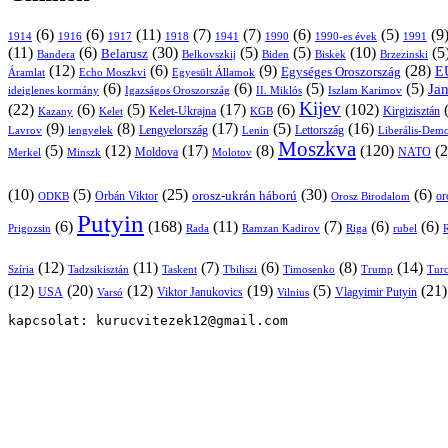
(6)
(6)
(11)
(7)
(7)
(6)
(5)
(9
1914
1916
1917
1918
1941
1990
1991
1990-es évek
(11)
(6)
(30)
(5)
(5)
(10)
(5
Belarusz
Bandera
Biskek
Belkovszkij
Biden
Brzezinski
(12)
(6)
(9)
(28)
E
Egységes Oroszország
Áramlat
Echo Moszkvi
Egyesült Államok
(6)
(6)
(5)
(5)
Ja
ideiglenes kormány
Igazságos Oroszország
II. Miklós
Iszlam Karimov
Kijev
(22)
(6)
(5)
(17)
(6)
(102)
Kirgizisztán
Kazany
Kelet-Ukrajna
KGB
Kelet
(9)
(8)
(17)
(5)
(16)
Lavrov
lengyelek
Lengyelország
Lettország
Lenin
Liberális-Demo
Moszkva
(5)
(12)
(17)
(8)
(120)
(2
NATO
Minszk
Moldova
Molotov
Merkel
(10)
(5)
(25)
(30)
(6)
Orbán Viktor
orosz-ukrán háború
or
Orosz Birodalom
ODKB
Putyin
(6)
(168)
(11)
(7)
(6)
(6)
Prigozsin
Rada
Ramzan Kadirov
Riga
rubel
R
(12)
(11)
(7)
(6)
(8)
(14)
Szíria
Tadzsikisztán
Taskent
Tbiliszi
Timosenko
Trump
Turc
(12)
(20)
(12)
(19)
(5)
(21
USA
Viktor Janukovics
Vlagyimir Putyin
Varsó
Vilnius
kapcsolat: kurucvitezek12@gmail.com