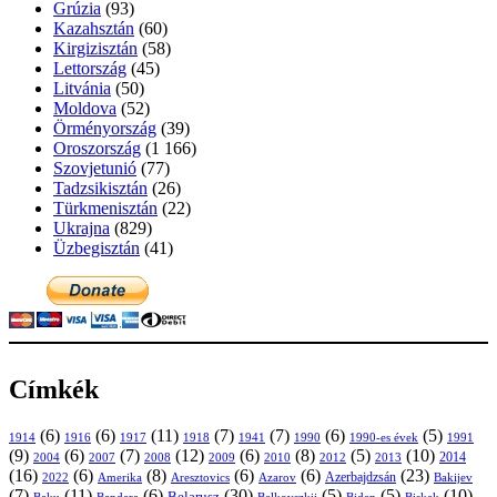
Grúzia
(93)
Kazahsztán
(60)
Kirgizisztán
(58)
Lettország
(45)
Litvánia
(50)
Moldova
(52)
Örményország
(39)
Oroszország
(1 166)
Szovjetunió
(77)
Tadzsikisztán
(26)
Türkmenisztán
(22)
Ukrajna
(829)
Üzbegisztán
(41)
Címkék
(6)
(6)
(11)
(7)
(7)
(6)
(5)
1914
1916
1917
1918
1941
1990
1991
1990-es évek
(9)
(6)
(7)
(12)
(6)
(8)
(5)
(10)
2004
2007
2008
2009
2010
2013
2014
2012
(16)
(6)
(8)
(6)
(6)
(23)
Azerbajdzsán
2022
Amerika
Aresztovics
Azarov
Bakijev
(7)
(11)
(6)
(30)
(5)
(5)
(10)