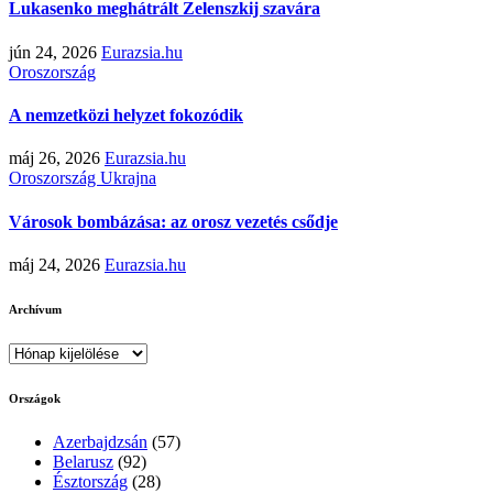
Lukasenko meghátrált Zelenszkij szavára
jún 24, 2026
Eurazsia.hu
Oroszország
A nemzetközi helyzet fokozódik
máj 26, 2026
Eurazsia.hu
Oroszország
Ukrajna
Városok bombázása: az orosz vezetés csődje
máj 24, 2026
Eurazsia.hu
Archívum
Archívum
Országok
Azerbajdzsán
(57)
Belarusz
(92)
Észtország
(28)