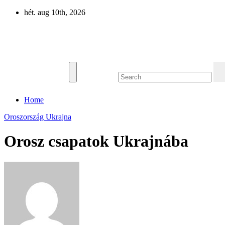
Skip
hét. aug 10th, 2026
to
content
Eurázsia
Home
Oroszország
Ukrajna
Orosz csapatok Ukrajnába