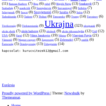
(11)
(7)
(6)
(6)
(13)
(17)
Ramzan Kadirov
Riga
rubel
Régiók Pártja
Szaakasvili
(7)
(5)
(9)
(8)
(7)
Szabadság
Szentpétervár
Szevasztopol
Szibéria
szankciók
(9)
(8)
(55)
(29)
(12)
Szovjetunió
Sztálin
Szlavjanszk
Szocsi
Szíria
(11)
(7)
(6)
(8)
(14)
(6)
Tadzsikisztán
Taskent
Tbiliszi
Timosenko
Trump
Turcsinov
Ukrajna
(6)
(9)
(323)
(6)
Törökország
Türkmenisztán
ukrajnaiak
(7)
(23)
(9)
(12)
(12)
ukrán hadsereg
ukrán elnök
ukránok
ukrán titkosszolgálat
Urál
(20)
(12)
(19)
(5)
(21)
USA
Viktor Janukovics
Vlagyimir Putyin
Varsó
Vilnius
(9)
(8)
(5)
(37)
(6)
Zelenszkij
Vámunió
Wagner-csoport
zsidók
Zaporozsje
(5)
(13)
(14)
Örményország
Üzbegisztán
Észtország
kapcsolat: kurucvitezek12@gmail.com
Eurázsia
Proudly powered by WordPress
|
Theme:
Newsbulk
by
Themeansar
.
Home