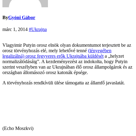
By
Gyóni Gábor
márc 1, 2014
#Ukrajna
Vlagyimir Putyin orosz elnök olyan dokumentumot terjesztett be az
orosz törvényhozás elé, mely lehetővé tenné
(
lényegében
legalizálná) orosz fegyveres erők Ukrajnába küldését
a „helyzet
normalizálódásáig”. A kezdeményezést az indokolta, hogy Putyin
szerint veszélyben van az Ukrajnában élő orosz állampolgárok és az
országban állomásozó orosz katonák épsége.
A törvényhozás rendkívüli ülése támogatta az államfő javaslatát.
(Echo Moszkvi)